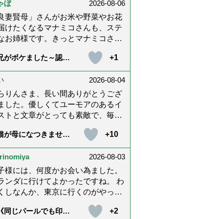
ゃぼ
2026-08-06
内に理解してもらえないもどかしさ
感じたり､いろいろありましたが､ぬ
良妻賢母」さんがお米や野菜やお花
りんさんの文章を読んで心救われた
届けたくなるマナミコさんも、ステ
とが多々ありました。不定期での近
なお姉様です。きっとマナミコさん
報告を心待ちにしています。さびち
「うわー！」と喜んでくれる顔を見
+1
兄がボケました～認知
ん・隊長と､健やかにお過ごしくだ
くて、あれこれ詰めて持って来てく
と介護と老後と「第84
いね。ご多幸をお祈りしています
さってるのだと思います。 お二人と
『特別送達』が届きま
た」）
*゜
い
2026-08-04
良いお友達ですね。
らりんさま、長い間ありがとうござ
ました。優しくてユーモアのあるイ
ストと文章がとっても素敵で、毎回
しく読ませていただきました。私も
+10
猫が母になつきませ
の介護中で、癒されたり励みになり
 第500話「ありがと
した。これから連載がないのが寂し
」【最終話】）
rinomiya
2026-08-03
てたまりませんが、いろんなエピソ
ド思い出したりしながら頑張ってい
子様には、何度かお会い為ました。
うと思います。不定期でもいいの
ランダに行けてよかったですね。 わ
、また会えますように。書籍化も希
くしなんか、東京に行くのがやっと
です！本当にありがとうございまし
す。 まりともうします。愛子様、
+2
《同じパールでも印象
。
、盆踊りのお姿が好きなんですね。
変化》皇后雅子さまに