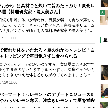
“おかゆ”は具材ごと炊いて旨みたっぷり！夏粥レ
5選【料理研究家・堤人美さん】
5
続く酷暑に体力が奪われ、胃腸が弱って食欲が落ちて
せんか。そこで、さらっと食べられる栄養＆ボリューム
の「具だくさんがゆ」を人気料理研究家の堤人美さんが
てくれました。お米を具材ごと炊く…
07.21 11:00
最
で疲れた体をいたわる＜夏のおかゆ＞レシピ「白
＋トッピングで毎日飽きずに食べられる」
食べるイメージのおかゆですが、実は夏にこそおすす
暑くて食欲のないときでも食べやすく、冷房や冷たいも
とりすぎで冷えた体を芯から温めてくれます。さらっと
られて、旬の食材も楽しめる夏向き…
07.20 11:00
パーフード！＜レモン＞のデザート＆ジュース8
やわらかレモン寒天、浅炊きレモン」で夏を満喫