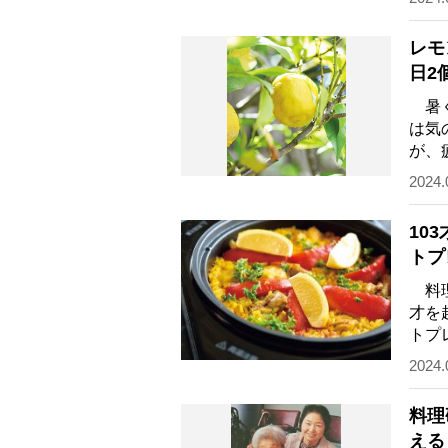
レモ
日2
暑く
は気
が、
モン
2024.
10
トプ
恭子
料理
才を
トプ
るの
2024.
料理
える