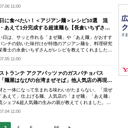
らずのクイック麺」を料理研究家・オリ…
07.06 11:00
日に食べたい！＜アジアン麺＞レシピ10選 混
・あえて1分完成する超速麺も【長倉いちずさ
日は、サッと作れる「まぜ麺」や「あえ麺」がおすす
パンチの効いた味付けが特徴のアジアン麺を、料理研究
栄養士の永倉いちずさんがレシピを教えてくれました。
の個性あふれる麺のおいしさを“いい…
07.05 11:00
ストランテ アクアパッツァのガスパチョパス
「麺屋はなびの台湾まぜそば」他人気店の再現レ
｜一流シェフ&超人気麺の生みの親が伝授！
と一体になって生まれる味わいがたまらない、「混ぜ
「あえて」仕上げる麺。人気店の「まぜ麺」「あえ麺」
流シェフ&超人気麺の生みの親が教えてくれました。と
おきのレシピを巨匠らが惜しげも…
07.04 11:00
3
4
5
...
66