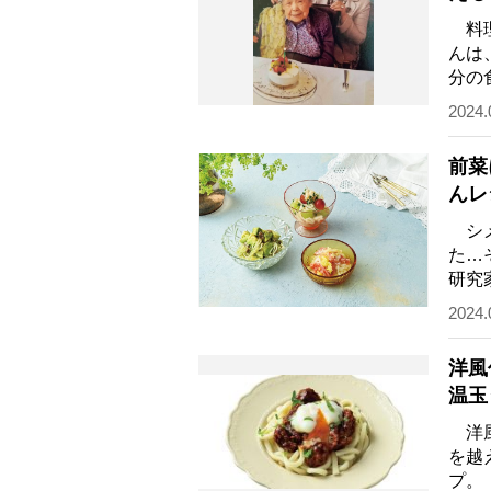
つの
料理
んは
分の
生き
2024.
前菜
んレ
ずさ
シメ
た…
研究
た。
2024.
洋風
温玉
洋風
を越
プ。