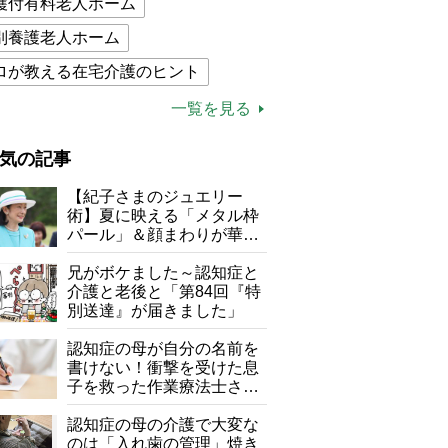
護付有料老人ホーム
別養護老人ホーム
ロが教える在宅介護のヒント
的介護保険制度
介護食
一覧を見る
木ブー
ケアマネジャー
気の記事
が母になつきません
【紀子さまのジュエリー
子の遠距離介護サバイバル術
術】夏に映える「メタル枠
パール」＆顔まわりが華や
がボケました
便利なサービス
ぐ「揺れる一粒」の使い分
け方
兄がボケました～認知症と
防法
介護と老後と「第84回『特
別送達』が届きました」
認知症の母が自分の名前を
書けない！衝撃を受けた息
子を救った作業療法士さん
の言葉
認知症の母の介護で大変な
のは「入れ歯の管理」焼き