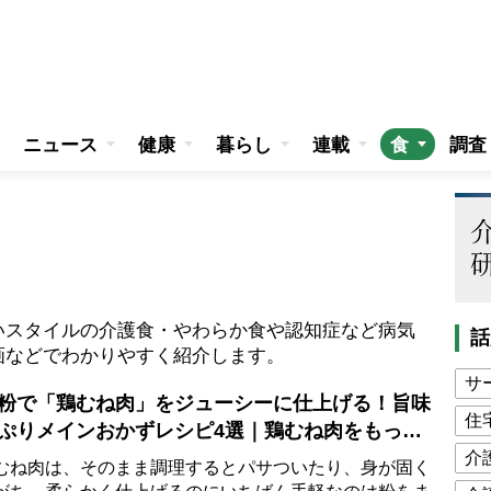
ニュース
健康
暮らし
連載
食
調査
いスタイルの介護食・やわらか食や認知症など病気
話
画などでわかりやすく紹介します。
サ
粉で「鶏むね肉」をジューシーに仕上げる！旨味
住
ぷりメインおかずレシピ4選｜鶏むね肉をもっと
しくする取扱説明書付き
介
ね肉は、そのまま調理するとパサついたり、身が固く