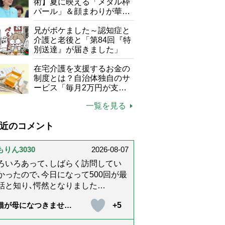
て現在は？
術】夏に映える「メタル枠
パール」＆顔まわりが華や
ぐ「揺れる一粒」の使い分
け方
兄がボケました～認知症と
介護と老後と「第84回『特
別送達』が届きました」
在宅介護を支援するお金の
制度とは？自治体独自のサ
ービス「毎月2万円が支給
される」ケースも【FP解
一覧を見る
説】
近のコメント
もりん3030
2026-08-07
ろいろあって､しばらく訪問してい
かったので､今日になって500回が最
話と知り､愕然となりました
@_@;) 10年経ってたんですね･･
+5
猫が母になつきませ
らりんさんのホッコリするイラスト
 第500話「ありがと
文章が大好きでした❢❢ 介護では
」【最終話】）