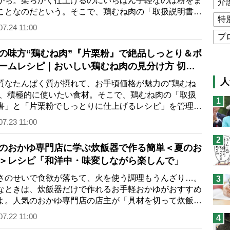
がち。柔らかく仕上げるのにいちばん手軽なのは粉をま
介
ことなのだという。そこで、鶏むね肉の「取扱説明書」
特
小麦粉を使った」レシピを紹介しま…
07.24 11:00
プ
の味方“鶏むね肉”『片栗粉』で絶品しっとり＆ボ
公
ームレシピ｜おいしい鶏むね肉の見分け方 切り
高
保存方法もご紹介
人
なたんぱく質が摂れて、お手頃価格が魅力の“鶏むね
猫
は、積極的に使いたい食材。そこで、鶏むね肉の「取扱
1
書」と「片栗粉でしっとりに仕上げるレシピ」を管理栄
息
の岩崎啓子さん（※「崎」は立つ崎）が…
07.23 11:00
兄
2
予
のおかゆ専門店に学ぶ炊飯器で作る簡単＜夏のお
＞レシピ「和洋中・味変しながら楽しんで」
のせいで食欲が落ちて、火を使う調理もうんざり…。
3
なときは、炊飯器だけで作れるお手軽おかゆがおすすめ
よ。人気のおかゆ専門店の店主が「具材を切って炊飯器
れるだけ」のおかゆレシピを考案。お…
07.22 11:00
4