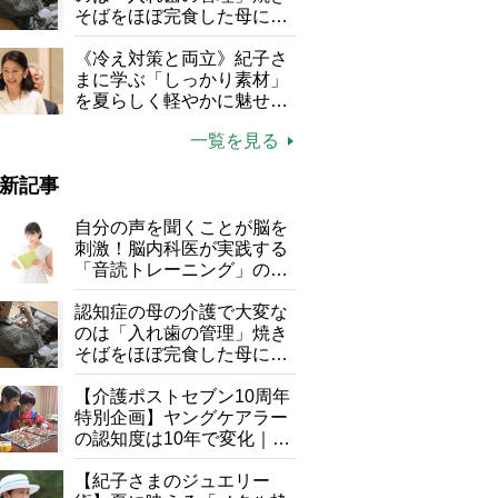
そばをほぼ完食した母に息
子が血の気が引いた理由
《冷え対策と両立》紀子さ
まに学ぶ「しっかり素材」
を夏らしく軽やかに魅せる
3つの着こなし法則
一覧を見る
新記事
自分の声を聞くことが脳を
刺激！脳内科医が実践する
「音読トレーニング」の極
意
認知症の母の介護で大変な
のは「入れ歯の管理」焼き
そばをほぼ完食した母に息
子が血の気が引いた理由
【介護ポストセブン10周年
特別企画】ヤングケアラー
の認知度は10年で変化｜流
行語大賞にノミネート、法
律にも明記されたが果たし
【紀子さまのジュエリー