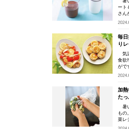
暑い
ート
さん
医師
2024.
毎日
りレ
修】
気温
食欲
がで
ドレ
2024.
加熱
たっ
も【
暑い
もの
菜レ
乾物
2024.