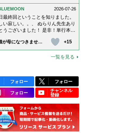
上です。
ぶ「大人の夏ネックレ
」上品＆涼しげに見せ
BLUEMOON
2026-07-26
4つの法則）
日最終回ということを知りました。
しい寂しい。。、 ぬらりん先生あり
うございました！ 是非！単行本に
てくださいm(_ _)m いつでも会える
+15
猫が母になつきませ
に。 お願いしますm(_ _)m
 第500話「ありがと
」【最終話】）
一覧を見る
フォロー
フォロー
チャンネル
フォロー
登録