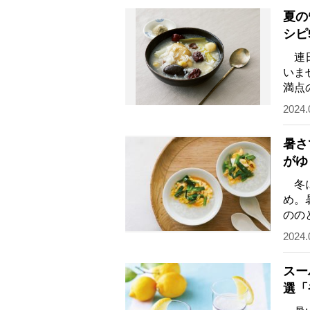
夏の
シピ
連日
いま
満点
教え
2024.
暑さ
がゆ
冬に
め。
のの
食べ
2024.
スー
選「