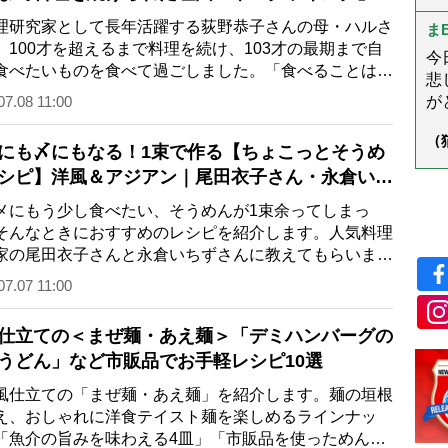
以
学
秘密
研究家として長年活躍する荻野恭子さんの母・ハルさ
ス
ま
る
、100才を超えるまで料理を続け、103才の最期まで自
今
食べたいものを食べて過ごしました。「食べることは、
悲
ること」を実践したハルさんと共に構…
07.08 11:00
がと
し
（
様
にも〆にもなる！1束で作る【ちょこっとそうめ
ん
う
シピ】洋風＆アジアン｜尾田衣子さん・永倉いち
ん
にもう少し食べたい、そうめんが1束余ってしまっ
そんなときにおすすめのレシピを紹介します。人気料理
家の尾田衣子さんと永倉いちずさんに教えてもらいまし
盛り付けを工夫すれば、おしゃれで気分…
07.07 11:00
仕立ての＜まぜ麺・あえ麺＞「デミハンバーグの
うどん」など市販品でお手軽レシピ10選
仕立ての「まぜ麺・あえ麺」を紹介します。麺の垣根
え、おしゃれに洋食テイスト麺を楽しめるラインナッ
「魚介の旨みを味わえる4皿」「市販品を使っためんど