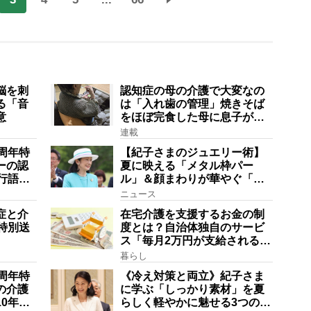
脳を刺
認知症の母の介護で大変なの
る「音
は「入れ歯の管理」焼きそば
意
をほぼ完食した母に息子が血
の気が引いた理由
連載
周年特
【紀子さまのジュエリー術】
ーの認
夏に映える「メタル枠パー
行語大
ル」＆顔まわりが華やぐ「揺
にも明
れる一粒」の使い分け方
ニュース
在は？
症と介
在宅介護を支援するお金の制
特別送
度とは？自治体独自のサービ
ス「毎月2万円が支給される」
ケースも【FP解説】
暮らし
周年特
《冷え対策と両立》紀子さま
の介護
に学ぶ「しっかり素材」を夏
0年以
らしく軽やかに魅せる3つの着