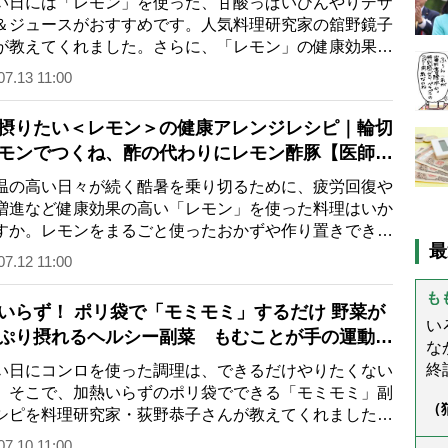
日には「レモン」を使った、甘酸っぱいひんやりデザ
＆ジュースがおすすめです。人気料理研究家の舘野鏡子
が教えてくれました。さらに、「レモン」の健康効果を
・石原新菜さんが解説。「血圧・血…
07.13 11:00
摂りたい＜レモン＞の健康アレンジレシピ｜輪切
モンでつくね、酢の代わりにレモン酢豚【医師監
の高い日々が続く酷暑を乗り切るために、疲労回復や
増進など健康効果の高い「レモン」を使った料理はいか
すか。レモンをまるごと使ったおかずや作り置きできる
最
ッシングのレシピを紹介します。さ…
07.12 11:00
も
いらず！ ポリ袋で「モミモミ」するだけ 野菜が
い
ぷり摂れるヘルシー副菜 もむことが手の運動に
な
料理研究家・荻野恭子さん】
終
日にコンロを使った調理は、できるだけやりたくない
(
。そこで、加熱いらずのポリ袋でできる「モミモミ」副
（
ぬ
シピを料理研究家・荻野恭子さんが教えてくれました。
ん
と
を使えば戻しながら味付けするので…
う
07.10 11:00