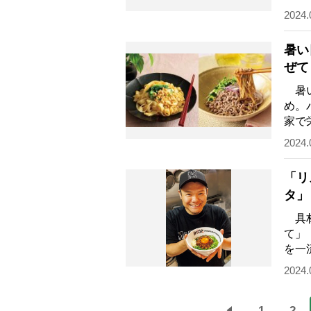
うい
2024.
暑い
ぜて
ん】
暑い
め。
家で
各国
2024.
「リ
タ」
シピ
具材
て」
を一
って
2024.
1
2