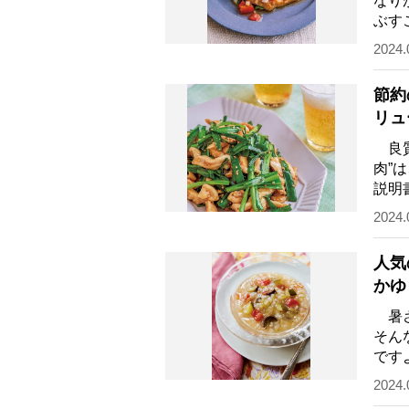
なり
ぶす
と「
2024.
節約
リュ
方 
良質
肉”
説明
養士
2024.
人気
かゆ
暑さ
そん
です
に入
2024.