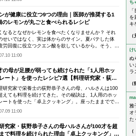
ち
身
を
「
ンが健康に役立つ9つの理由｜医師が推奨する1
ら
を
個のレモンが丸ごと食べられるレシピ
こ
キ
況
が
なるとなぜかレモンを食べたくなりませんか？ それ
（
ゃ
た
のせいではなく、実は体からのサイン。夏バテした体
症
さ
だ
回
疲労回復に役立つクエン酸を欲しているから。そう、レ
し
☆
け
も
にはクエン酸がたっぷり！ほかにも、健…
07.10 11:00
ぬ
い
3才の母が足腰が弱っても続けられた「1人用ホッ
ラ
レート」を使ったレシピ7選【料理研究家・荻野
楽
（
母
さん】
ん
研究家で栄養士の荻野恭子さんの母、ハルさんは100
ま
う
超えても料理を続けてきた。その秘訣は、1人用のホッ
ma
く
レートを使った「卓上クッキング」。座ったままででき
ー
雅
で、足腰への負担も減るという。ホッ…
07.09 11:00
こ
オ
で
た
望
研究家・荻野恭子さんの母ハルさんが100才を超
で
（
た
は
まで料理を続けられた理由「卓上クッキング」4
が