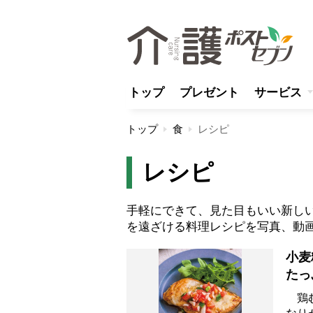
トップ
プレゼント
サービス
トップ
食
レシピ
レシピ
手軽にできて、見た目もいい新し
を遠ざける料理レシピを写真、動
小麦
たっ
おい
鶏む