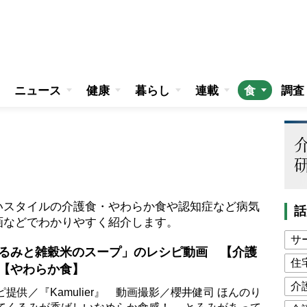
ニュース
健康
暮らし
連載
食
調査
いスタイルの介護食・やわらか食や認知症など病気
話
画などでわかりやすく紹介します。
サ
るみと雑穀米のスープ」のレシピ動画 【介護
住
【やわらか食】
介
ピ提供／『Kamulier』 動画撮影／櫻井健司 ほんのり