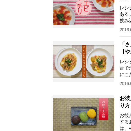
レシ
ある
飲み
食。
2016.
「さ
【や
レシ
舌で
にこ
なが
2016.
お彼
り方
お彼
する
は、