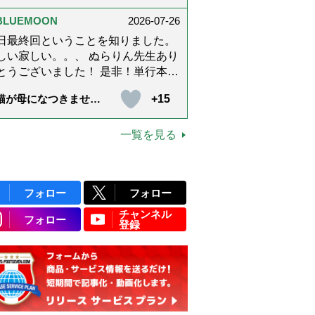
上です。
ぶ「大人の夏ネックレ
」上品＆涼しげに見せ
BLUEMOON
2026-07-26
4つの法則）
日最終回ということを知りました。
しい寂しい。。、 ぬらりん先生あり
うございました！ 是非！単行本に
てくださいm(_ _)m いつでも会える
+15
猫が母になつきませ
に。 お願いしますm(_ _)m
 第500話「ありがと
」【最終話】）
一覧を見る
フォロー
フォロー
チャンネル
フォロー
登録