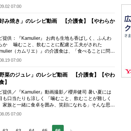
るお彼岸は春分の日、秋分の日の前後…
09.02 07:00
好み焼き」のレシピ動画 【介護食】【やわらか
ピ提供：『Kamulier』 お肉も生地も香ばしく、ふんわ
らか 噛むこと、飲むことに配慮と工夫がされた
amulier（カムリエ）』の介護食は、「食べることに問題
えている人も、家族と一緒に食卓を囲み、…
08.19 07:00
野菜のジュレ」のレシピ動画 【介護食】【やわ
食】
ピ提供／『Kamulier』動画撮影／櫻井健司 暑い夏には
目も口当たりも涼しく 「噛むこと、飲むことが難しく
、家族と一緒に食卓を囲み、笑顔になれる」そんな思い
めて『Kamulier（カムリエ）』が提案…
08.05 07:00
62
63
64
65
66