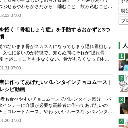
てくるみが香ばしいなめらか食感！ とろみがあって
介
つぶせるやわらかさだから、噛むこと、飲み込むことが
特
な人にもぴったり。そんな新たな介護…
02.03 07:00
プ
を招く「骨粗しょう症」を予防するおかずと3つ
公
慣
高
人
のないまま骨がスカスカになってしまう隠れ骨粗しょ
猫
。女性に多いのが特徴で、知らぬ間にそれが“隠れ骨
1
を引き起こすことも少なくない。骨がもろくなって体重
息
えられなくなり、ちょっとした転倒で骨…
01.31 07:00
兄
2
予
者に作ってあげたいバレンタインチョコムース｜
レシピ動画
者も食べやすいチョコムースでバレンタイン気分 バ
3
タインデーに介護が必要な高齢者に作ってあげたいの
チョコレートムース。やわらかいムースならバレンタイ
イーツにぴったり。今回のメニューは…
01.20 07:00
4