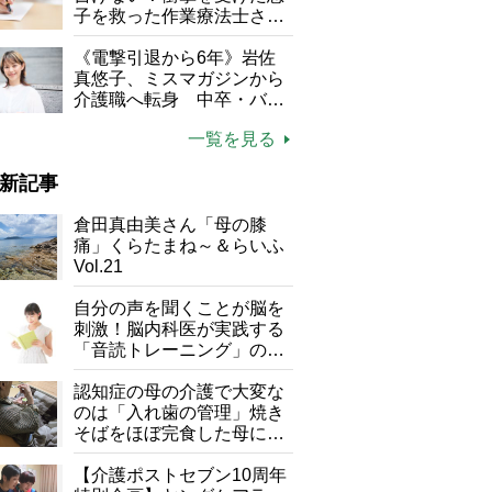
子を救った作業療法士さん
の言葉
《電撃引退から6年》岩佐
真悠子、ミスマガジンから
介護職へ転身 中卒・バイ
ト経験ゼロの彼女が見つけ
一覧を見る
た“居場所”「社会の役に立
ちながら自分らしくいられ
新記事
る」
倉田真由美さん「母の膝
痛」くらたまね～＆らいふ
Vol.21
自分の声を聞くことが脳を
刺激！脳内科医が実践する
「音読トレーニング」の極
意
認知症の母の介護で大変な
のは「入れ歯の管理」焼き
そばをほぼ完食した母に息
子が血の気が引いた理由
【介護ポストセブン10周年