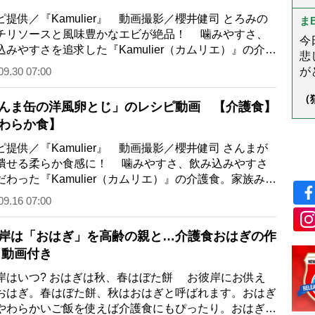
以
学
ピ提供／『Kamulier』 動画撮影／櫻井健司 とろみの
ス
ま
る
チリソースと風味豊かなエビが絶品！ 噛みやすさ、
今
込みやすさを追求した『Kamulier（カムリエ）』の介護
悲
やわらか食感で見た目も華やか。食事…
09.30 07:00
がと
し
（
様
んま缶の洋風卵とじ」のレシピ動画 【介護食】
ん
う
わらか食】
ピ提供／『Kamulier』 動画撮影／櫻井健司 さんまが
潰せる柔らか食感に！ 噛みやすさ、飲み込みやすさ
だわった『Kamulier（カムリエ）』の介護食。家族みん
一緒に食卓を囲めるメニューが好評で…
09.16 07:00
岸は「おはぎ」を高齢の親と…介護食おはぎの作
 動画付き
岸はいつ? おはぎは秋、春はぼた餅 お彼岸にお供え
おはぎ。春はぼた餅、秋はおはぎと呼ばれます。おはぎ
やわらかいご飯を使えば介護食にもぴったり。おはぎを