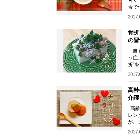
甘く
舌で
不安
2017.
骨折
の習
自覚
う症
折”
を支
2017.
高齢
介護
高齢
レン
が、
ンス
2017.