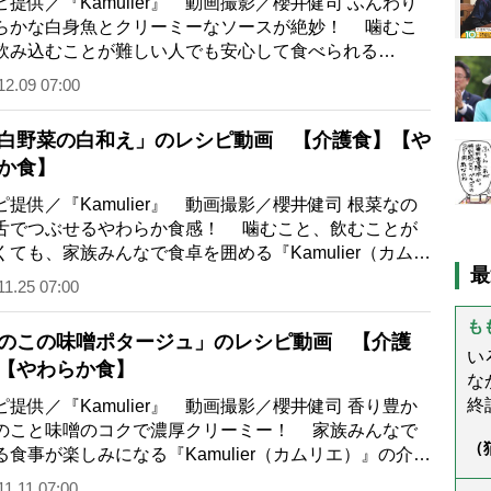
ピ提供／『Kamulier』 動画撮影／櫻井健司 ふんわり
らかな白身魚とクリーミーなソースが絶妙！ 噛むこ
飲み込むことが難しい人でも安心して食べられる
amulier（カムリエ）』の“やわらか食”。 味…
12.09 07:00
白野菜の白和え」のレシピ動画 【介護食】【や
か食】
ピ提供／『Kamulier』 動画撮影／櫻井健司 根菜なの
舌でつぶせるやわらか食感！ 噛むこと、飲むことが
くても、家族みんなで食卓を囲める『Kamulier（カムリ
最
』の介護食。 味も見た目にもこだわ…
11.25 07:00
も
のこの味噌ポタージュ」のレシピ動画 【介護
い
【やわらか食】
な
終
ピ提供／『Kamulier』 動画撮影／櫻井健司 香り豊か
(
のこと味噌のコクで濃厚クリーミー！ 家族みんなで
（
ぬ
る食事が楽しみになる『Kamulier（カムリエ）』の介護
ん
と
 味や食感にこだわった“やわらか食”…
う
11.11 07:00