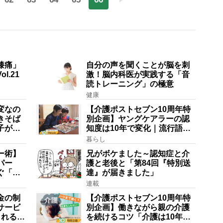
膝痛」
自分の声を聞くことが脳を刺
l.21
激！脳内科医が実践する「音
読トレーニング」の極意
健康
変なの
【介護ポストセブン10周年特
きそば
別企画】ヤングケアラーの認
子が血
知度は10年で変化｜流行語大
賞にノミネート、法律にも明
暮らし
記されたが果たして現在は？
ー術】
兄がボケました～認知症と介
パー
護と老後と「第84回『特別送
ぐ「揺
達』が届きました」
方
連載
金の制
【介護ポストセブン10周年特
サービ
別企画】働きながら親の介護
される」
を続けるコツ「介護は10年以