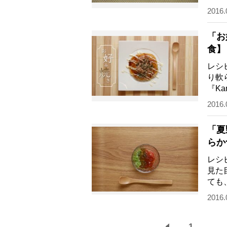
食べ
2016.
「お
食】
レシ
り軟
『K
を抱
2016.
「夏
らか
レシ
見た
ても
をこ
2016.
1
...