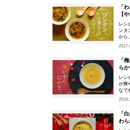
「わ
【や
レシ
ンタ
から
られ
2017.
「梅
らか
レシ
が爽
なで
『K
2016.
「白
わら