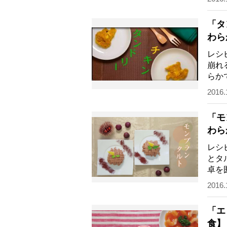
「タ
わら
レシ
崩れ
らか
噛む
2016.
「モ
わら
レシ
とタ
卓を
護食
2016.
「エ
食】