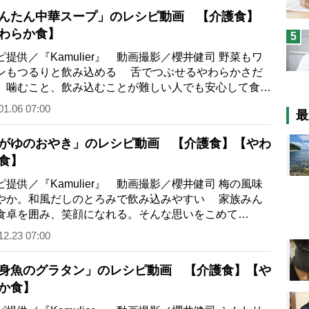
んたん中華スープ」のレシピ動画 【介護食】
わらか食】
5
ピ提供／『Kamulier』 動画撮影／櫻井健司 野菜もワ
ンもつるりと飲み込める 舌でつぶせるやわらかさだ
、噛むこと、飲み込むことが難しい人でも安心して食べ
る『Kamulier（カムリエ）』の介護食…
01.06 07:00
最
がゆのおやき」のレシピ動画 【介護食】【やわ
食】
ピ提供／『Kamulier』 動画撮影／櫻井健司 梅の風味
やか。和風だしのとろみで飲み込みやすい 家族みん
食卓を囲み、笑顔になれる。そんな思いをこめて
amulier（カムリエ）』が提案する“やわらか食…
12.23 07:00
身魚のグラタン」のレシピ動画 【介護食】【や
か食】