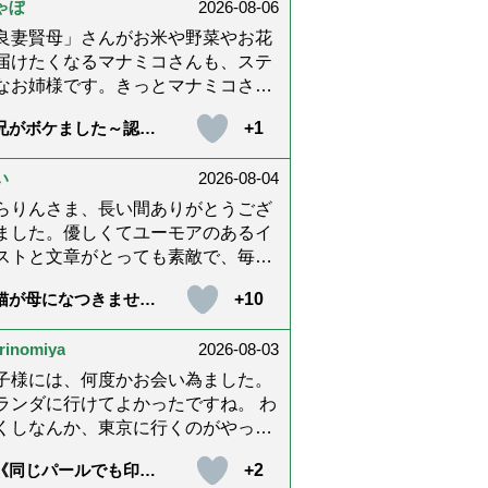
ゃぼ
2026-08-06
内に理解してもらえないもどかしさ
感じたり､いろいろありましたが､ぬ
良妻賢母」さんがお米や野菜やお花
りんさんの文章を読んで心救われた
届けたくなるマナミコさんも、ステ
とが多々ありました。不定期での近
なお姉様です。きっとマナミコさん
報告を心待ちにしています。さびち
「うわー！」と喜んでくれる顔を見
+1
兄がボケました～認知
ん・隊長と､健やかにお過ごしくだ
くて、あれこれ詰めて持って来てく
と介護と老後と「第84
いね。ご多幸をお祈りしています
さってるのだと思います。 お二人と
『特別送達』が届きま
た」）
*゜
い
2026-08-04
良いお友達ですね。
らりんさま、長い間ありがとうござ
ました。優しくてユーモアのあるイ
ストと文章がとっても素敵で、毎回
しく読ませていただきました。私も
+10
猫が母になつきませ
の介護中で、癒されたり励みになり
 第500話「ありがと
した。これから連載がないのが寂し
」【最終話】）
rinomiya
2026-08-03
てたまりませんが、いろんなエピソ
ド思い出したりしながら頑張ってい
子様には、何度かお会い為ました。
うと思います。不定期でもいいの
ランダに行けてよかったですね。 わ
、また会えますように。書籍化も希
くしなんか、東京に行くのがやっと
です！本当にありがとうございまし
す。 まりともうします。愛子様、
+2
《同じパールでも印象
。
、盆踊りのお姿が好きなんですね。
変化》皇后雅子さまに