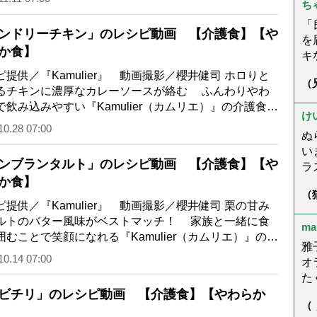
ち
身
を
「
ンドリーチキン」のレシピ動画 【介護食】【や
ら
を
か食】
こ
キ
況
が
ピ提供／『Kamulier』 動画撮影／櫻井健司 ホロりと
（
ゃ
た
るチキンに濃厚なカレーソースが絡む ふんわりやわ
症
さ
だ
回
で飲み込みやすい『Kamulier（カムリエ）』の介護食。
し
☆
け
も
こと飲むことが難しい人でも、食事…
10.28 07:00
ぬ
い
ンブランタルト」のレシピ動画 【介護食】【や
ラ
か食】
楽
（
母
ん
ピ提供／『Kamulier』 動画撮影／櫻井健司 栗の甘み
ま
う
ルトのバター風味がベストマッチ！ 家族と一緒に食
ma
く
囲むことで笑顔になれる『Kamulier（カムリエ）』の介
ー
雅
。つるりとした食感で、のどに貼り付…
10.14 07:00
こ
オ
で
た
望
ビチリ」のレシピ動画 【介護食】【やわらか
で
（
た
は
が