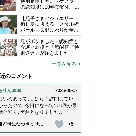
特別企画】ヤングケアラー
の認知度は10年で変化｜流
行語大賞にノミネート、法
律にも明記されたが果たし
【紀子さまのジュエリー
て現在は？
術】夏に映える「メタル枠
パール」＆顔まわりが華や
ぐ「揺れる一粒」の使い分
け方
兄がボケました～認知症と
介護と老後と「第84回『特
別送達』が届きました」
一覧を見る
近のコメント
もりん3030
2026-08-07
ろいろあって､しばらく訪問してい
かったので､今日になって500回が最
話と知り､愕然となりました
@_@;) 10年経ってたんですね･･
+5
猫が母になつきませ
らりんさんのホッコリするイラスト
 第500話「ありがと
文章が大好きでした❢❢ 介護では
」【最終話】）