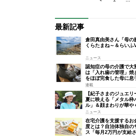
最新記事
倉田真由美さん「母の
くらたまね～＆らいふVo
ニュース
認知症の母の介護で大
は「入れ歯の管理」焼
をほぼ完食した母に息
の気が引いた理由
連載
【紀子さまのジュエリ
夏に映える「メタル枠
ル」＆顔まわりが華や
れる一粒」の使い分け
ニュース
在宅介護を支援するお
度とは？自治体独自の
ス「毎月2万円が支給