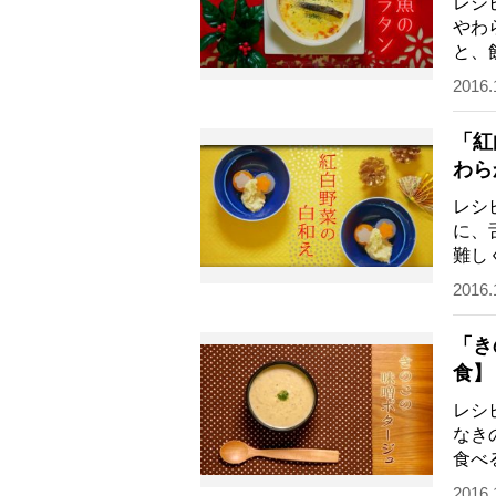
レシ
やわ
と、
『K
2016.
「紅
わら
レシ
に、
難し
エ）
2016.
「き
食】
レシ
なき
食べ
食。
2016.