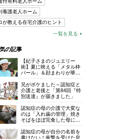
護付有料老人ホーム
別養護老人ホーム
ロが教える在宅介護のヒント
的介護保険制度
介護食
一覧を見る
木ブー
ケアマネジャー
気の記事
が母になつきません
【紀子さまのジュエリー
子の遠距離介護サバイバル術
術】夏に映える「メタル枠
パール」＆顔まわりが華や
がボケました
便利なサービス
ぐ「揺れる一粒」の使い分
け方
兄がボケました～認知症と
防法
介護と老後と「第84回『特
別送達』が届きました」
認知症の母の介護で大変な
のは「入れ歯の管理」焼き
そばをほぼ完食した母に息
子が血の気が引いた理由
認知症の母が自分の名前を
書けない！衝撃を受けた息