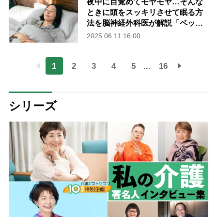
夜中に目覚めてモヤモヤ…そんな
＞
ときに頭をスッキリさせて眠る方
法を脳神経外科医が解説「ベッド
で15分以上考え込まない」「休日
2025.06.11 16:00
も平日と同じ時刻に起きる」
1
2
3
4
5
...
16
シリーズ