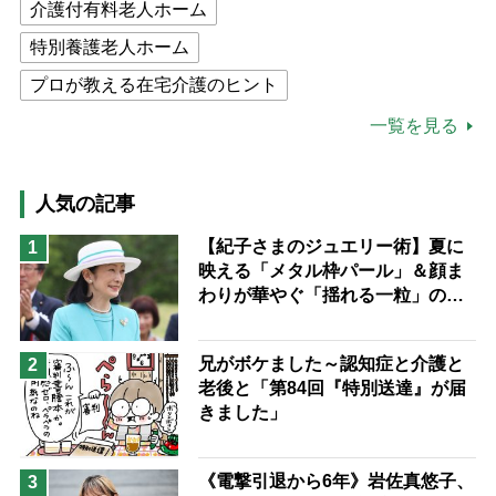
介護付有料老人ホーム
特別養護老人ホーム
プロが教える在宅介護のヒント
公的介護保険制度
介護食
一覧を見る
高木ブー
ケアマネジャー
猫が母になつきません
人気の記事
息子の遠距離介護サバイバル術
【紀子さまのジュエリー術】夏に
1
映える「メタル枠パール」＆顔ま
兄がボケました
便利なサービス
わりが華やぐ「揺れる一粒」の使
予防法
い分け方
兄がボケました～認知症と介護と
2
老後と「第84回『特別送達』が届
きました」
《電撃引退から6年》岩佐真悠子、
3