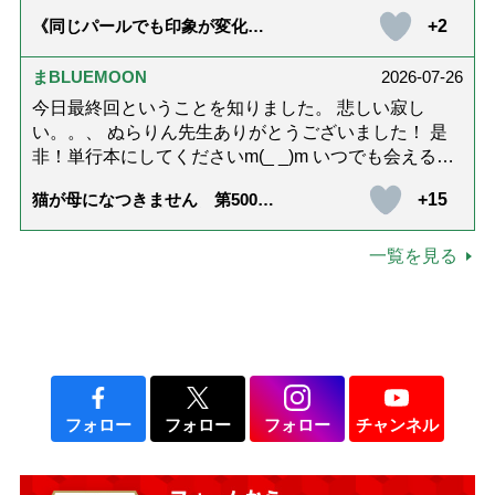
のお姿が好きなんですね。 以上です。
+2
《同じパールでも印象が変化》
皇后雅子さまに学ぶ「大人の夏
ネックレス」上品＆涼しげに見
せる4つの法則
まBLUEMOON
2026-07-26
今日最終回ということを知りました。 悲しい寂し
い。。、 ぬらりん先生ありがとうございました！ 是
非！単行本にしてくださいm(_ _)m いつでも会える様
に。 お願いしますm(_ _)m
+15
猫が母になつきません 第500話
「ありがとう」【最終話】
一覧を見る
フォロー
フォロー
フォロー
チャンネル