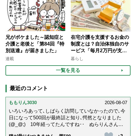
兄がボケました～認知症と
在宅介護を支援するお金の
介護と老後と「第84回『特
制度とは？自治体独自のサ
別送達』が届きました」
ービス「毎月2万円が支給
される」ケースも【FP解
連載
暮らし
説】
一覧を見る
最近のコメント
ももりん3030
2026-08-07
いろいろあって､しばらく訪問していなかったので､今
日になって500回が最終話と知り､愕然となりました
(@_@;) 10年経ってたんですね･･ ぬらりんさんの
ホッコリするイラストと文章が大好きでした❢❢ 介