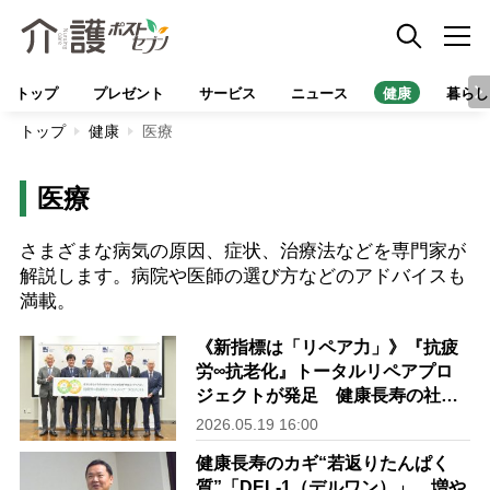
トップ
プレゼント
サービス
ニュース
健康
暮らし
トップ
健康
医療
医療
さまざまな病気の原因、症状、治療法などを専門家が
解説します。病院や医師の選び方などのアドバイスも
満載。
《新指標は「リペア力」》『抗疲
労∞抗老化』トータルリペアプロ
ジェクトが発足 健康長寿の社会
の実現を目指す
2026.05.19 16:00
健康長寿のカギ“若返りたんぱく
質”「DEL-1（デルワン）」 増や