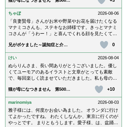
+3
猫が母になつきません 第500話
護では身内に理解してもらえないもどかしさを感じた
「ありがとう」【最終話】
り､いろいろありましたが､ぬらりんさんの文章を読ん
ちゃぼ
2026-08-06
で心救われたことが多々ありました。不定期での近況
報告を心待ちにしています。さびちゃん・隊長と､健
「良妻賢母」さんがお米や野菜やお花を届けたくなる
やかにお過ごしくださいね。ご多幸をお祈りしていま
マナミコさんも、ステキなお姉様です。きっとマナミ
す☆*゜
コさんが「うわー！」と喜んでくれる顔を見たくて、
あれこれ詰めて持って来てくださってるのだと思いま
0
兄がボケました～認知症と介護
す。 お二人とも良いお友達ですね。
と老後と「第84回『特別送達』
が届きました」
けい
2026-08-04
ぬらりんさま、長い間ありがとうございました。優し
くてユーモアのあるイラストと文章がとっても素敵
で、毎回楽しく読ませていただきました。私も母の介
護中で、癒されたり励みになりました。これから連載
+10
猫が母になつきません 第500話
がないのが寂しくてたまりませんが、いろんなエピソ
「ありがとう」【最終話】
ード思い出したりしながら頑張っていこうと思いま
marinomiya
2026-08-03
す。不定期でもいいので、また会えますように。書籍
化も希望です！本当にありがとうございました。
雅子様には、何度かお会い為ました。 オランダに行け
てよかったですね。 わたくしなんか、東京に行くのが
やっとです。 まりともうします。愛子様、は、盆踊り