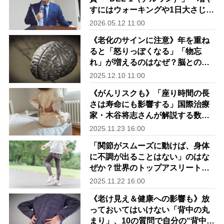
すには​​ウォーキングや1日大さじ1
のアマニ油が有効《研究の第一人
2026.05.12 11:00
者が解説》
《老化のサインに注意》年を重ね
ると「怒りっぽくなる」「物忘
れ」が増えるのはなぜ？脳との関
係を医師が解説
2025.12.10 11:00
《がんリスクも》「座り時間の長
さは寿命にも影響する」国際治療
家・木谷将志さんが解説する数々
のデータ
2025.11.23 16:00
「関節がスムーズに動けば、身体
に不調が出ることはない」のはな
ぜか？世界のトップアスリートが
信頼する国際治療家・木谷将志さ
2025.11.22 16:00
んが解説
《老け見え＆健康への影響も》放
っておいてはいけない「背中の丸
まり」、10の質問で自分の“背中の