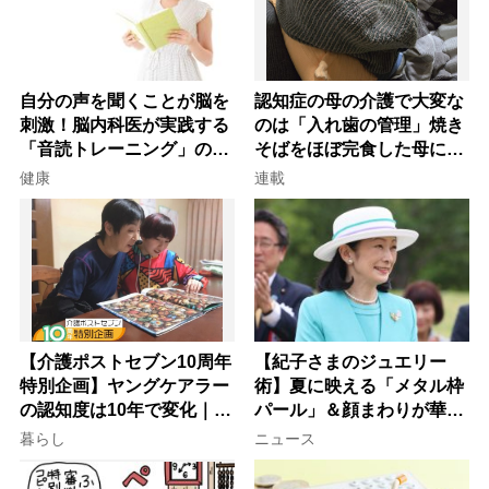
自分の声を聞くことが脳を
認知症の母の介護で大変な
刺激！脳内科医が実践する
のは「入れ歯の管理」焼き
「音読トレーニング」の極
そばをほぼ完食した母に息
意
子が血の気が引いた理由
健康
連載
【介護ポストセブン10周年
【紀子さまのジュエリー
特別企画】ヤングケアラー
術】夏に映える「メタル枠
の認知度は10年で変化｜流
パール」＆顔まわりが華や
行語大賞にノミネート、法
ぐ「揺れる一粒」の使い分
暮らし
ニュース
律にも明記されたが果たし
け方
て現在は？