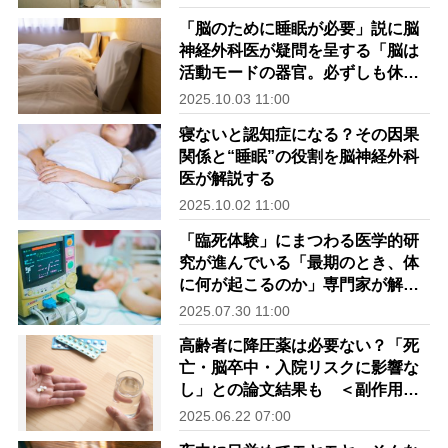
える影響
「脳のために睡眠が必要」説に脳
神経外科医が疑問を呈する「脳は
活動モードの器官。必ずしも休ま
せる必要はない」
2025.10.03 11:00
寝ないと認知症になる？その因果
関係と“睡眠”の役割を脳神経外科
医が解説する
2025.10.02 11:00
「臨死体験」にまつわる医学的研
究が進んでいる「最期のとき、体
に何が起こるのか」専門家が解説
｜「走馬灯」や「体外離脱体験」
2025.07.30 11:00
のメカニズム
高齢者に降圧薬は必要ない？「死
亡・脳卒中・入院リスクに影響な
し」との論文結果も ＜副作用に
要注意！75才以上に慎重な投与を
2025.06.22 07:00
必要とする「降圧剤」リスト付き