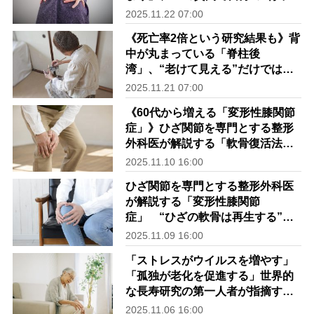
丸まり度”をチェック
2025.11.22 07:00
《死亡率2倍という研究結果も》背
中が丸まっている「脊柱後
湾」、“老けて見える”だけではな
いリスク 健康への悪影響を医師
2025.11.21 07:00
が解説
《60代から増える「変形性膝関節
症」》ひざ関節を専門とする整形
外科医が解説する「軟骨復活法」
と「ひざを守る歩き方」
2025.11.10 16:00
ひざ関節を専門とする整形外科医
が解説する「変形性膝関節
症」 “ひざの軟骨は再生する”と
考えるその理由
2025.11.09 16:00
「ストレスがウイルスを増やす」
「孤独が老化を促進する」世界的
な長寿研究の第一人者が指摘す
る“社会的つながり”が“身体”に与
2025.11.06 16:00