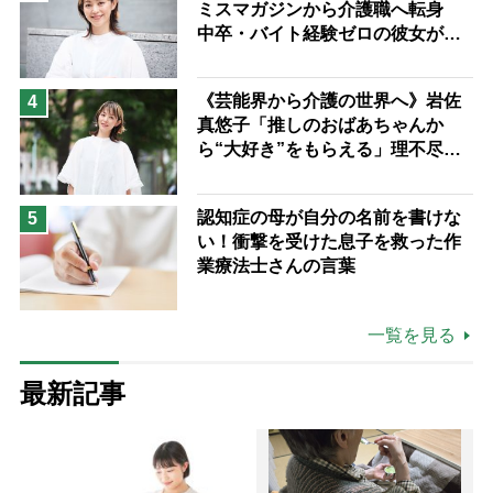
ミスマガジンから介護職へ転身
中卒・バイト経験ゼロの彼女が見
つけた“居場所”「社会の役に立ち
ながら自分らしくいられる」
《芸能界から介護の世界へ》岩佐
4
真悠子「推しのおばあちゃんか
ら“大好き”をもらえる」理不尽さ
も吹き飛ぶ“やりがい”、介護の現
場は「愛おしい」
認知症の母が自分の名前を書けな
5
い！衝撃を受けた息子を救った作
業療法士さんの言葉
一覧を見る
最新記事