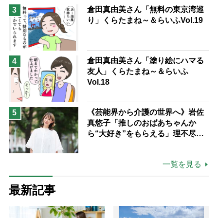
倉田真由美さん「無料の東京湾巡
3
り」くらたまね～＆らいふVol.19
倉田真由美さん「塗り絵にハマる
4
友人」くらたまね～＆らいふ
Vol.18
《芸能界から介護の世界へ》岩佐
5
真悠子「推しのおばあちゃんか
ら“大好き”をもらえる」理不尽さ
も吹き飛ぶ“やりがい”、介護の現
場は「愛おしい」
一覧を見る
最新記事