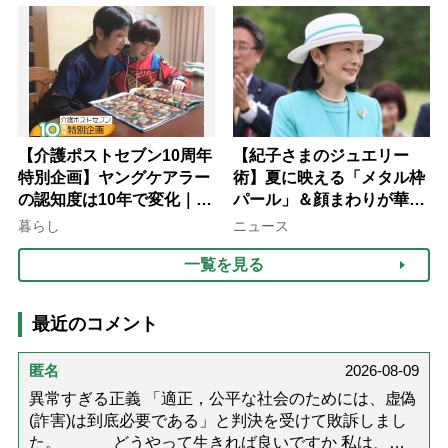
【介護ポストセブン10周年
【紀子さまのジュエリー
特別企画】ヤングケアラー
術】夏に映える「メタル枠
の認知度は10年で変化｜流
パール」＆顔まわりが華や
行語大賞にノミネート、法
ぐ「揺れる一粒」の使い分
暮らし
ニュース
律にも明記されたが果たし
け方
一覧を見る
て現在は？
最近のコメント
匿名
2026-08-09
異常すぎる正義 「適正，公平な社会のためには、虚偽
(詐害)は到底必要である」と判決を受けて敗訴しまし
た。 どうやって生きれば良いですか 私は、虚