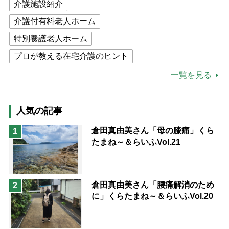
介護施設紹介
介護付有料老人ホーム
特別養護老人ホーム
プロが教える在宅介護のヒント
公的介護保険制度
介護食
一覧を見る
高木ブー
ケアマネジャー
猫が母になつきません
人気の記事
息子の遠距離介護サバイバル術
倉田真由美さん「母の膝痛」くら
1
たまね～＆らいふVol.21
兄がボケました
便利なサービス
予防法
倉田真由美さん「腰痛解消のため
2
に」くらたまね～＆らいふVol.20