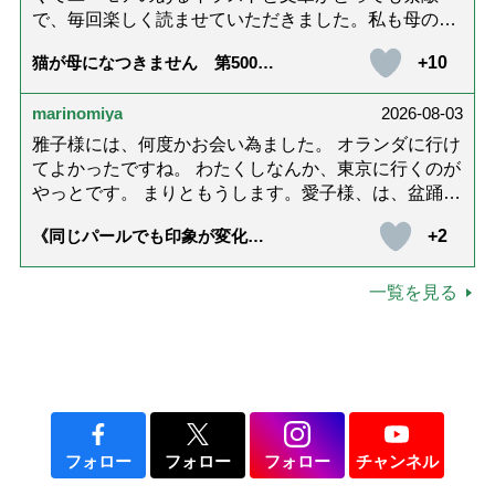
「憲法違反の記載がない」の決定を受けました。（第
で、毎回楽しく読ませていただきました。私も母の介
一小法廷）（日弁連経歴者所属） 絶望と恐怖があるの
護中で、癒されたり励みになりました。これから連載
みです。 日本は、法による支配（人権擁護）していま
+10
猫が母になつきません 第500話
がないのが寂しくてたまりませんが、いろんなエピソ
「ありがとう」【最終話】
すか？ さて近年、元裁判官の樋口英明氏は、過去の
ード思い出したりしながら頑張っていこうと思いま
立派な行動（？）を講演し、ドキュメンタリー映画を
marinomiya
2026-08-03
す。不定期でもいいので、また会えますように。書籍
も作成したと聞きましたが、 当事件において、詐欺
化も希望です！本当にありがとうございました。
雅子様には、何度かお会い為ました。 オランダに行け
加害者に加担するかのように、「適正，公平な裁判の
てよかったですね。 わたくしなんか、東京に行くのが
ためには、裁判では虚偽は到底必要である」と法を無
やっとです。 まりともうします。愛子様、は、盆踊り
視して言い渡したのは、樋口英明 です。 あなたは、
のお姿が好きなんですね。 以上です。
詐欺被害で苦しむ人々に対して、このような卑劣な判
+2
《同じパールでも印象が変化》
決を言い渡して来たのですか？ この樋口英明を「正
皇后雅子さまに学ぶ「大人の夏
ネックレス」上品＆涼しげに見
義の人」扱いするのは、妥当ですか。 この判決と原発
せる4つの法則
一覧を見る
訴訟の判決の（人間）関係を知っていますか。 この判
決の後に原発訴訟の判決をしましたが、そこには共通
する人物がいました。 定年後は、承知の通り、この原
発判決を執筆等し名声を得るに至っています。 樋口英
明は、当初よりこの定年後の構想を描いており、原発
訴訟団の弁護士たちには、あとくされなく勝訴する
（させる） ことを望んでいたと思われます。 しか
フォロー
フォロー
フォロー
チャンネル
し、その前に目ざわりともいうべき国家賠償訴訟（福