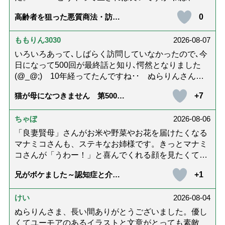
偽事由で侮辱されて提訴され、敗訴し、様々なものを
0
高齢者を狙った悪質商法・訪問
失いました。 これを提訴したところ、「適正，公平な
詐欺の種類と実例9選｜騙されな
裁判のためには、裁判では虚偽は必要である」として
いための4つの対策「騙されやす
い人の特徴は？」【社会福祉士
ももりん3030
2026-08-07
敗訴しました。（本人訴訟） 弁護士会と日弁連は、当
解説】
弁護士に対し、「噓をつくことは正当な弁護士行為」
いろいろあって､しばらく訪問していなかったので､今
と議決して懲戒処分せずに、直後に当弁護士を会長・
日になって500回が最終話と知り､愕然となりました
日弁連役職に就任させており、原告が提訴した時に
(@_@;) 10年経ってたんですね･･ ぬらりんさんの
は、「当行為を処分しないからといって、原告（国
ホッコリするイラストと文章が大好きでした❢❢ 介
+7
猫が母になつきません 第500話
民）に損害を与えていない」と主張しては、再び争い
護では身内に理解してもらえないもどかしさを感じた
「ありがとう」【最終話】
ました。 裁判官たちは、権利の濫用を許し、当理由で
り､いろいろありましたが､ぬらりんさんの文章を読ん
原告敗訴としました。 国家賠償訴訟（福井地方裁判
ちゃぼ
2026-08-06
で心救われたことが多々ありました。不定期での近況
所.平成24年ワ第159号）を提起したところ、 国は
報告を心待ちにしています。さびちゃん・隊長と､健
「良妻賢母」さんがお米や野菜やお花を届けたくなる
「争う」とし、「適正，公平な裁判のためには、裁判
やかにお過ごしくださいね。ご多幸をお祈りしていま
マナミコさんも、ステキなお姉様です。きっとマナミ
では虚偽は到底必要である」と判決して、原告敗訴と
す☆*゜
コさんが「うわー！」と喜んでくれる顔を見たくて、
しました。 裁判官に深々と頭を下げて喜ぶ国家公務
あれこれ詰めて持って来てくださってるのだと思いま
員の方々の姿がありました。 （控訴 名古屋高等裁
+1
兄がボケました～認知症と介護
す。 お二人とも良いお友達ですね。
と老後と「第84回『特別送達』
判所.金沢支部.平成24年(ネ)第267号で敗訴確定） その
が届きました」
後に刑事告発したところ、詐欺罪として受理されまし
けい
2026-08-04
た。（時効で不起訴） 近年、再審請求しました。 再
ぬらりんさま、長い間ありがとうございました。優し
審請求では当然に憲法違反を訴えたのですが、再び
くてユーモアのあるイラストと文章がとっても素敵