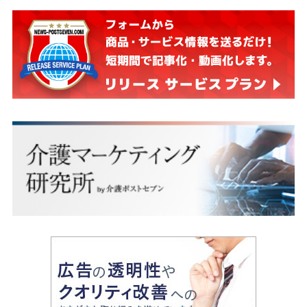
井地方裁判所.平成24年ワ第159号）が提起されたので
す。 その原審の訴訟詐欺の被告とは、弁護士のTと
M等であり、一方の原発訴訟の訴状を書いた弁護士も
その弁護士T等だったからです。 定年後を夢みる樋口
英明は、当然「虚偽事実を主張して裁判所をだまし、
本来ありうべからざる内容の確定判決を取得した」と
批難すべきところ、逆に「適正，公平な裁判のために
は、裁判では虚偽は到底必要である」と ありうべか
らざる判決を言い渡したのです。 それでも現在、樋口
英明は国民を欺いて 立派な人間として活動していま
す。