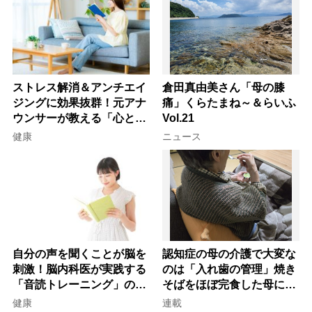
ストレス解消＆アンチエイ
倉田真由美さん「母の膝
ジングに効果抜群！元アナ
痛」くらたまね～＆らいふ
ウンサーが教える「心と体
Vol.21
を元気にする音読の習慣」
健康
ニュース
自分の声を聞くことが脳を
認知症の母の介護で大変な
刺激！脳内科医が実践する
のは「入れ歯の管理」焼き
「音読トレーニング」の極
そばをほぼ完食した母に息
意
子が血の気が引いた理由
健康
連載