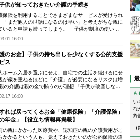
子供が知っておきたい介護の手続き
保険を利用することでさまざまなサービスが受けられ
、「まだ他人の世話になるのは早い」と考えがちな親に
ていると申請も滞ってしまう。 子供が制度の使い方
解しておけば、…
03.01 16:00
護のお金】子供の持ち出しを少なくする公的支援
ビス
ホーム入居を選ぶにせよ、自宅での生活を続けるにせ
最
親が歳を重ねるほどに「介護」が必要になるリスクは増
 親の介護は親の金で賄うのが理想 「子供が破産しない
も
、親の介護は…
02.17 16:00
い
な
すれば戻ってくるお金「健康保険」「介護保険」
終
の年金」【役立ち情報再掲載】
(
（
ぬ
の親にかかった医療費や、認知症の親の介護費用がこ
ん
と
らかかるという人も、覚えておきたいのが公的保険の還
う