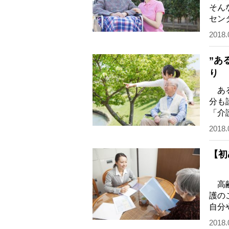
そん
セン
ろず
2018.
”あ
り
ある
分も
「介
てい
2018.
【初
高齢
護の
自分
か─
2018.