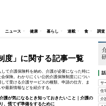
ニュース
健康
暮らし
連載
食
調査
制度」に関する記事一覧
入して介護保険料を納め、介護が必要になった時に
話
社会保険。わかりにくい公的介護保険制度にについ
用して受ける介護サービスの種類、申請の仕方、ま
サ
スや最新情報などを紹介する。
住
介護が気になるとき知っておきたいこと｜介護の
介
り、慌てず準備をするために