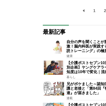
1
2
最新記事
自分の声を聞くことが
激！脳内科医が実践す
読トレーニング」の極
健康
【介護ポストセブン10
別企画】ヤングケアラ
知度は10年で変化｜流
賞にノミネート、法律
暮らし
記されたが果たして現
兄がボケました～認知
護と老後と「第84回『
達』が届きました」
連載
【介護ポストセブン10