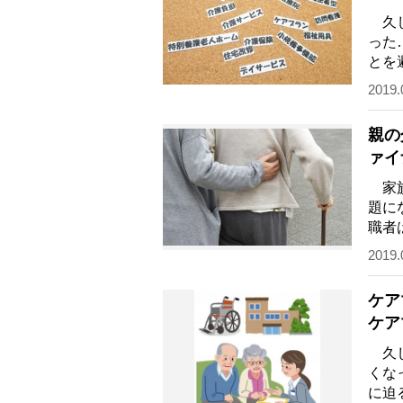
久し
った
とを
える
2019.
親の
ァイ
家族
題に
職者
のか
2019.
ケア
ケア
久し
くな
に迫