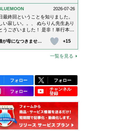
上です。
ぶ「大人の夏ネックレ
」上品＆涼しげに見せ
BLUEMOON
2026-07-26
4つの法則）
日最終回ということを知りました。
しい寂しい。。、 ぬらりん先生あり
うございました！ 是非！単行本に
てくださいm(_ _)m いつでも会える
+15
猫が母になつきませ
に。 お願いしますm(_ _)m
 第500話「ありがと
」【最終話】）
一覧を見る
フォロー
フォロー
チャンネル
フォロー
登録