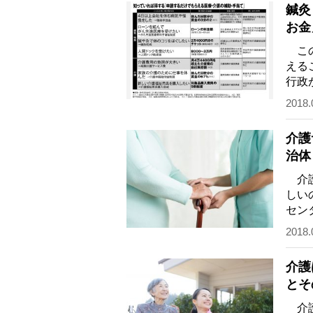
鍼灸
お金
この
える
行政
が、
2018.
介護
治体
介護
しい
セン
ず相
2018.
介護
とそ
介護