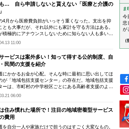
以
も… 自ら申請しないと貰えない「医療と介護の
学
ス
ま
」
る
今
4月から医療費負担がいっそう重くなった。支出を抑
悲
ことも大事だが、それ以外にも家計を守る方法はある。
がと
が積極的にアナウンスしないために知らない人も多い
し
国や自治体に申請…
（
様
04.13 11:00
ん
う
サービスは案外多い！知って得する公的制度、自
・民間の支援を紹介
にかかるお金が心配。そんな時に最初に思い出してほ
のが「地域包括支援センター」の存在だ。地域包括支援
ターは、市町村の中学校区ごとにある高齢者支援のよろ
談所。介護保…
03.21 06:00
は住み慣れた場所で！注目の地域密着型サービス
の費用
を自分一人や家族だけで担うのはすごく大変なもの。