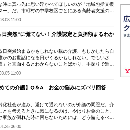
な時に真っ先に思い浮かべてほしいのが「地域包括支援
ター」だ。市町村の中学校区ごとにある高齢者支援のよ
相談所で、介…
03.08 11:00
る日突然”に慌てない！介護認定と負担額まるわか
日突然始まるかもしれない親の介護、もしかしたら自
誰かのお世話になる日がくるかもしれない。でもいざ
護」と直面するとわからないことばかり。手探りで進め
ても“これがいち…
03.05 11:00
めての介護】Q＆A お金の悩みにズバリ回答
化社会が進み、避けて通れないのが介護の問題だ。介
ことを考えるときに気になるのは、やはりお金のこと。
や家族が倒れた時に困らないためには、どう備えるべき
─専門家がお金…
01.25 06:00