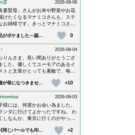
ゃぼ
2026-08-06
内に理解してもらえないもどかしさ
感じたり､いろいろありましたが､ぬ
良妻賢母」さんがお米や野菜やお花
りんさんの文章を読んで心救われた
届けたくなるマナミコさんも、ステ
とが多々ありました。不定期での近
なお姉様です。きっとマナミコさん
報告を心待ちにしています。さびち
「うわー！」と喜んでくれる顔を見
0
兄がボケました～認知
ん・隊長と､健やかにお過ごしくだ
くて、あれこれ詰めて持って来てく
と介護と老後と「第84
いね。ご多幸をお祈りしています
さってるのだと思います。 お二人と
『特別送達』が届きま
た」）
*゜
い
2026-08-04
良いお友達ですね。
らりんさま、長い間ありがとうござ
ました。優しくてユーモアのあるイ
ストと文章がとっても素敵で、毎回
しく読ませていただきました。私も
+10
猫が母になつきませ
の介護中で、癒されたり励みになり
 第500話「ありがと
した。これから連載がないのが寂し
」【最終話】）
rinomiya
2026-08-03
てたまりませんが、いろんなエピソ
ド思い出したりしながら頑張ってい
子様には、何度かお会い為ました。
うと思います。不定期でもいいの
ランダに行けてよかったですね。 わ
、また会えますように。書籍化も希
くしなんか、東京に行くのがやっと
です！本当にありがとうございまし
す。 まりともうします。愛子様、
+2
《同じパールでも印象
。
、盆踊りのお姿が好きなんですね。
変化》皇后雅子さまに