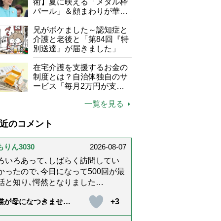
て現在は？
術】夏に映える「メタル枠
パール」＆顔まわりが華や
ぐ「揺れる一粒」の使い分
け方
兄がボケました～認知症と
介護と老後と「第84回『特
別送達』が届きました」
在宅介護を支援するお金の
制度とは？自治体独自のサ
ービス「毎月2万円が支給
される」ケースも【FP解
一覧を見る
説】
近のコメント
もりん3030
2026-08-07
ろいろあって､しばらく訪問してい
かったので､今日になって500回が最
話と知り､愕然となりました
@_@;) 10年経ってたんですね･･
+3
猫が母になつきませ
らりんさんのホッコリするイラスト
 第500話「ありがと
文章が大好きでした❢❢ 介護では
」【最終話】）