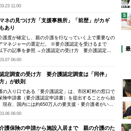
もし介護の問題…
03.23 11:00
5
マネの見つけ方「支援事務所」「前歴」がカギ
もあり
護度が確定し、親の介護を行なっていく上で重要なの
アマネジャーの選定だ。 ※要介護認定を受けるまで
最
以下の記事を参照 →介護認定の受け方 要介護認定調
「同伴」「夕方」が…
03.07 06:00
認定調査の受け方 要介護認定調査は「同伴」
方」が鉄則
の入り口である「要介護認定」は、市区町村の窓口で
保険申請書（要介護認定申請書）を提出することから始
。現在、国内には約650万人の要支援・要介護者がいる
認定は様々な介…
03.06 06:00
介護保険の申請から施設入居まで 親の介護のた