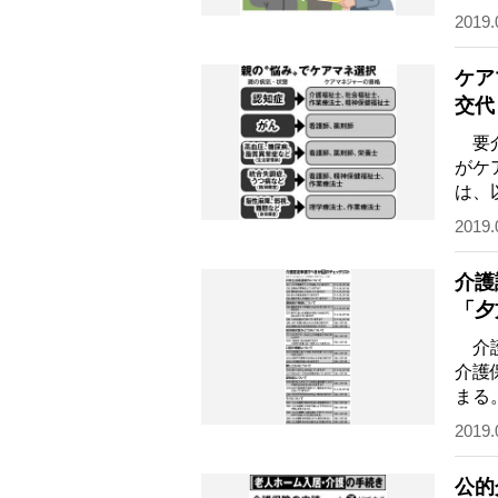
る。
2019.
ケア
交代
要介
がケ
は、
査は
2019.
介護
「夕
介護
介護
まる
が、
2019.
公的