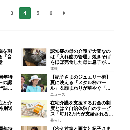
3
4
5
6
脳を刺
認知症の母の介護で大変なの
る「音
は「入れ歯の管理」焼きそば
意
をほぼ完食した母に息子が血
の気が引いた理由
連載
周年特
【紀子さまのジュエリー術】
ーの認
夏に映える「メタル枠パー
行語大
ル」＆顔まわりが華やぐ「揺
にも明
れる一粒」の使い分け方
ニュース
在は？
症と介
在宅介護を支援するお金の制
特別送
度とは？自治体独自のサービ
ス「毎月2万円が支給される」
ケースも【FP解説】
暮らし
周年特
《冷え対策と両立》紀子さま