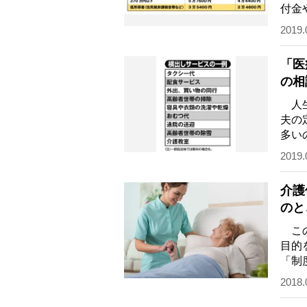
付金
いざ
2019.
「医
の相
人生
夫の
多い
で老
2019.
介護
のと
この
目的
「制
に必
2018.