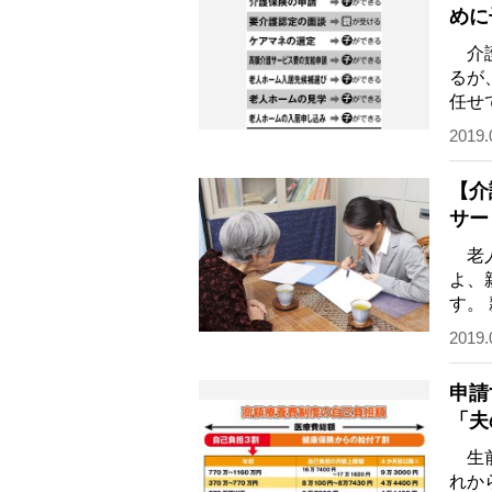
めに
介護
るが
任せ
を理
2019.
【介
サー
老人
よ、
す。
よう
2019.
申請
「夫
生前
れか