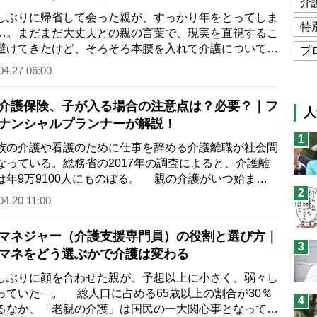
介
ぶりに帰省して会った親が、すっかり年をとってしま
特
…。まだまだ大丈夫との親の言葉で、現実を直視するこ
避けてきたけど、そろそろ本腰を入れて介護について考
プ
タイミングかも…
04.27 06:00
公
高
介護保険、子が入る場合の注意点は？必要？｜フ
人
ナンシャルプランナーが解説！
猫
1
息
の介護や看護のために仕事を辞める介護離職が社会問
なっている。総務省の2017年の調査によると、介護離
兄
は年9万9100人にものぼる。 親の介護がいつ始まる
2
、いくらかかるの…
予
04.20 11:00
マネジャー（介護支援専門員）の役割と選び方｜
3
マネをどう選ぶかで介護は変わる
ぶりに顔を合わせた親が、予想以上に小さく、弱々し
っていた―。 総人口に占める65歳以上の割合が30％
4
るなか、「老親の介護」は国民の一大関心事となってい