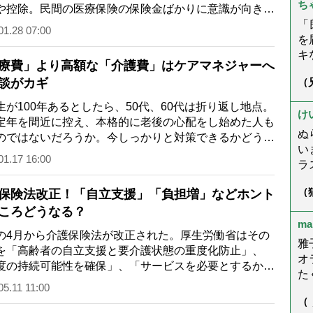
ち
身
や控除。民間の医療保険の保険金ばかりに意識が向き、
を
という時に忘…
「
01.28 07:00
ら
を
こ
キ
療費」より高額な「介護費」はケアマネジャーへ
況
が
談がカギ
（
ゃ
た
症
さ
だ
回
が100年あるとしたら、50代、60代は折り返し地点。
し
☆
け
も
定年を間近に控え、本格的に老後の心配をし始めた人も
ぬ
のではないだろうか。今しっかりと対策できるかどうか
い
後の暮らしの豊…
01.17 16:00
ラ
楽
（
保険法改正！「自立支援」「負担増」などホント
母
ん
ころどうなる？
ま
う
ma
く
4月から介護保険法が改正された。厚生労働省はその
ー
雅
を「高齢者の自立支援と要介護状態の重度化防止」、
こ
オ
度の持続可能性を確保」、「サービスを必要とするかた
で
た
要なサービスが提…
05.11 11:00
望
で
（
た
は
が