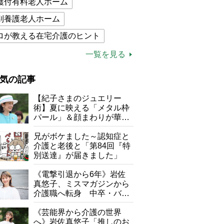
護付有料老人ホーム
別養護老人ホーム
ロが教える在宅介護のヒント
的介護保険制度
介護食
一覧を見る
木ブー
ケアマネジャー
気の記事
が母になつきません
【紀子さまのジュエリー
子の遠距離介護サバイバル術
術】夏に映える「メタル枠
パール」＆顔まわりが華や
がボケました
便利なサービス
ぐ「揺れる一粒」の使い分
け方
兄がボケました～認知症と
防法
介護と老後と「第84回『特
別送達』が届きました」
《電撃引退から6年》岩佐
真悠子、ミスマガジンから
介護職へ転身 中卒・バイ
ト経験ゼロの彼女が見つけ
た“居場所”「社会の役に立
《芸能界から介護の世界
ちながら自分らしくいられ
へ》岩佐真悠子「推しのお