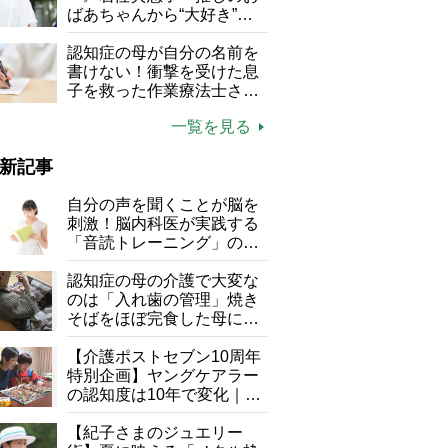
る」
ばあちゃんから“大好き”を
もらえる」理不尽さも吹き
飛ぶ“やりがい”、介護の現
認知症の母が自分の名前を
場は「愛おしい」
書けない！衝撃を受けた息
子を救った作業療法士さん
の言葉
一覧を見る
新記事
自分の声を聞くことが脳を
刺激！脳内科医が実践する
「音読トレーニング」の極
意
認知症の母の介護で大変な
のは「入れ歯の管理」焼き
そばをほぼ完食した母に息
子が血の気が引いた理由
【介護ポストセブン10周年
特別企画】ヤングケアラー
の認知度は10年で変化｜流
行語大賞にノミネート、法
律にも明記されたが果たし
【紀子さまのジュエリー