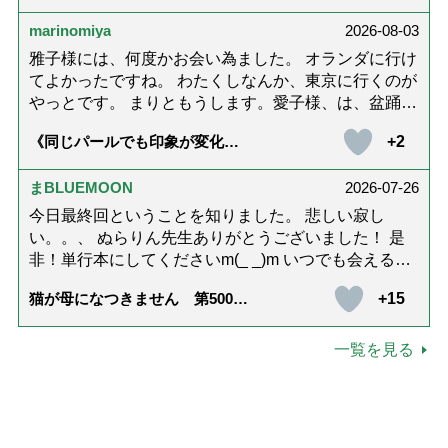
ード思い出したりしながら頑張っていこうと思いま
marinomiya
2026-08-03
す。不定期でもいいので、また会えますように。書籍
化も希望です！本当にありがとうございました。
雅子様には、何度かお会い為ました。 オランダに行け
てよかったですね。 わたくしなんか、東京に行くのが
やっとです。 まりともうします。愛子様、は、盆踊り
のお姿が好きなんですね。 以上です。
+2
《同じパールでも印象が変化》
皇后雅子さまに学ぶ「大人の夏
ネックレス」上品＆涼しげに見
せる4つの法則
まBLUEMOON
2026-07-26
今日最終回ということを知りました。 悲しい寂し
い。。、 ぬらりん先生ありがとうございました！ 是
非！単行本にしてくださいm(_ _)m いつでも会える様
に。 お願いしますm(_ _)m
+15
猫が母になつきません 第500話
「ありがとう」【最終話】
一覧を見る