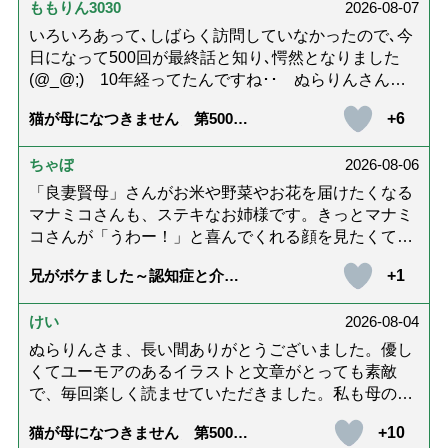
ももりん3030
2026-08-07
いろいろあって､しばらく訪問していなかったので､今
日になって500回が最終話と知り､愕然となりました
(@_@;) 10年経ってたんですね･･ ぬらりんさんの
ホッコリするイラストと文章が大好きでした❢❢ 介
+6
猫が母になつきません 第500話
護では身内に理解してもらえないもどかしさを感じた
「ありがとう」【最終話】
り､いろいろありましたが､ぬらりんさんの文章を読ん
ちゃぼ
2026-08-06
で心救われたことが多々ありました。不定期での近況
報告を心待ちにしています。さびちゃん・隊長と､健
「良妻賢母」さんがお米や野菜やお花を届けたくなる
やかにお過ごしくださいね。ご多幸をお祈りしていま
マナミコさんも、ステキなお姉様です。きっとマナミ
す☆*゜
コさんが「うわー！」と喜んでくれる顔を見たくて、
あれこれ詰めて持って来てくださってるのだと思いま
+1
兄がボケました～認知症と介護
す。 お二人とも良いお友達ですね。
と老後と「第84回『特別送達』
が届きました」
けい
2026-08-04
ぬらりんさま、長い間ありがとうございました。優し
くてユーモアのあるイラストと文章がとっても素敵
で、毎回楽しく読ませていただきました。私も母の介
護中で、癒されたり励みになりました。これから連載
+10
猫が母になつきません 第500話
がないのが寂しくてたまりませんが、いろんなエピソ
「ありがとう」【最終話】