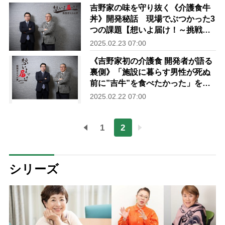
吉野家の味を守り抜く《介護食牛
丼》開発秘話 現場でぶつかった3
つの課題【想いよ届け！～挑戦者
たちの声～Vol.1中編】
2025.02.23 07:00
《吉野家初の介護食 開発者が語る
裏側》「施設に暮らす男性が死ぬ
前に”吉牛”を食べたかった」を叶
えた定年4年前の挑戦【新連載／想
2025.02.22 07:00
いよ届け！～挑戦者たちの声～
Vol.1前編】
1
2
シリーズ