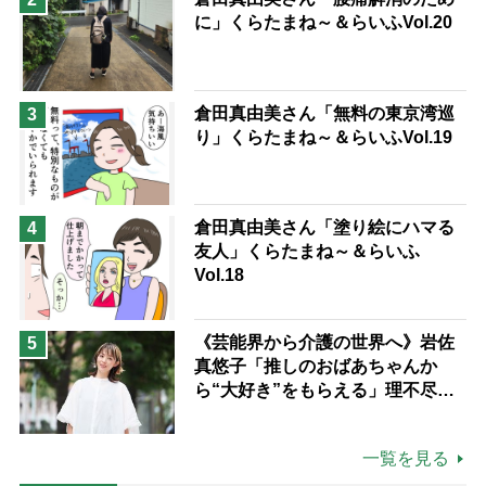
に」くらたまね～＆らいふVol.20
倉田真由美さん「無料の東京湾巡
3
り」くらたまね～＆らいふVol.19
倉田真由美さん「塗り絵にハマる
4
友人」くらたまね～＆らいふ
Vol.18
《芸能界から介護の世界へ》岩佐
5
真悠子「推しのおばあちゃんか
ら“大好き”をもらえる」理不尽さ
も吹き飛ぶ“やりがい”、介護の現
場は「愛おしい」
一覧を見る