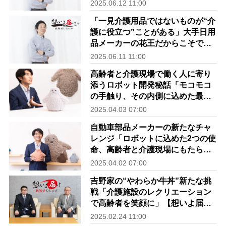
との取り組み【想いよ届け！～挑
2025.06.12 11:00
戦者たちの声～Vol.3中編】
「一見介護用品ではないものが“介
護に役立つ”ことがある」大手日用
品メーカーの花王だからこそでき
るカテゴリー横断型の新プロジェ
2025.06.11 11:00
クト誕生秘話【想いよ届け！～挑
高齢者と介護現場で働く人に寄り
戦者たちの声～Vol.3前編】
添うロボット開発秘話「モコモコ
の手触り、その内側に込めた最新
AIによる優しさに涙」【想いよ届
2025.04.03 07:00
け！～挑戦者たちの声～Vol.2後
自動車部品メーカーの新たなチャ
編】
レンジ「ロボットに込めた2つの使
命、高齢者と介護現場にもたらす
もの」【想いよ届け！～挑戦者た
2025.04.02 07:00
ちの声～Vol.2・前編】
吉野家の“やわらか牛丼”新たな挑
戦「介護施設のレクリエーション
で高齢者を笑顔に」【想いよ届
け！～挑戦者たちの声～Vol.1後
2025.02.24 11:00
編】