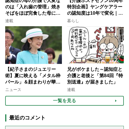
認知症の母の介護で大変な
【介護ポストセブン10周年
のは「入れ歯の管理」焼き
特別企画】ヤングケアラー
そばをほぼ完食した母に息
の認知度は10年で変化｜流
子が血の気が引いた理由
行語大賞にノミネート、法
連載
暮らし
律にも明記されたが果たし
て現在は？
【紀子さまのジュエリー
兄がボケました～認知症と
術】夏に映える「メタル枠
介護と老後と「第84回『特
パール」＆顔まわりが華や
別送達』が届きました」
ぐ「揺れる一粒」の使い分
ニュース
連載
け方
一覧を見る
最近のコメント