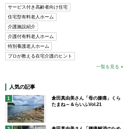
サービス付き高齢者向け住宅
住宅型有料老人ホーム
介護施設紹介
介護付有料老人ホーム
特別養護老人ホーム
プロが教える在宅介護のヒント
公的介護保険制度
介護食
一覧を見る
高木ブー
ケアマネジャー
猫が母になつきません
人気の記事
息子の遠距離介護サバイバル術
倉田真由美さん「母の膝痛」くら
1
たまね～＆らいふVol.21
兄がボケました
便利なサービス
予防法
倉田真由美さん「腰痛解消のため
2