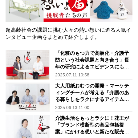
超高齢社会の課題に挑む人々の熱い想いに迫る人気イ
ンタビュー企画をまとめて紹介します。
「化粧のもつ力で高齢化・介護予
防という社会課題と向き合う」長
年の研究によるエビデンスにもと
づく資生堂の取り組み【想いよ届
2025.07.11 10:58
け！～挑戦者たちの声～Vol.4前
大人用紙おむつの開発・マーケテ
編】
ィングチームが考える「介護のあ
る暮らしをラクにするアイテム」
消費者に届ける工夫【想いよ届
2025.06.13 11:00
け！～挑戦者たちの声～Vol.3後
介護生活をもっとラクに！花王が
編】
「ブランド横断型の商品包括提
案」にかける想いと新たな販売店