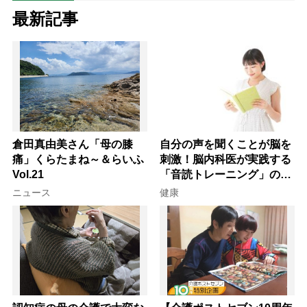
最新記事
倉田真由美さん「母の膝
自分の声を聞くことが脳を
痛」くらたまね～＆らいふ
刺激！脳内科医が実践する
Vol.21
「音読トレーニング」の極
意
ニュース
健康