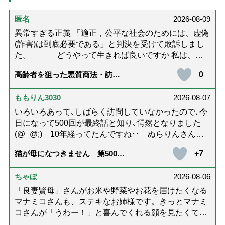
匿名
2026-08-09
異常すぎる正義 「適正，公平な社会のためには、虚偽
(詐害)は到底必要である」と判決を受けて敗訴しまし
た。 どうやって生きれば良いですか 私は、虚
偽事由で侮辱されて提訴され、敗訴し、様々なものを
0
高齢者を狙った悪質商法・訪問
失いました。 これを提訴したところ、「適正，公平な
詐欺の種類と実例9選｜騙されな
裁判のためには、裁判では虚偽は必要である」として
いための4つの対策「騙されやす
い人の特徴は？」【社会福祉士
ももりん3030
2026-08-07
敗訴しました。（本人訴訟） 弁護士会と日弁連は、当
解説】
弁護士に対し、「噓をつくことは正当な弁護士行為」
いろいろあって､しばらく訪問していなかったので､今
と議決して懲戒処分せずに、直後に当弁護士を会長・
日になって500回が最終話と知り､愕然となりました
日弁連役職に就任させており、原告が提訴した時に
(@_@;) 10年経ってたんですね･･ ぬらりんさんの
は、「当行為を処分しないからといって、原告（国
ホッコリするイラストと文章が大好きでした❢❢ 介
+7
猫が母になつきません 第500話
民）に損害を与えていない」と主張しては、再び争い
護では身内に理解してもらえないもどかしさを感じた
「ありがとう」【最終話】
ました。 裁判官たちは、権利の濫用を許し、当理由で
り､いろいろありましたが､ぬらりんさんの文章を読ん
原告敗訴としました。 国家賠償訴訟（福井地方裁判
ちゃぼ
2026-08-06
で心救われたことが多々ありました。不定期での近況
所.平成24年ワ第159号）を提起したところ、 国は
報告を心待ちにしています。さびちゃん・隊長と､健
「良妻賢母」さんがお米や野菜やお花を届けたくなる
「争う」とし、「適正，公平な裁判のためには、裁判
やかにお過ごしくださいね。ご多幸をお祈りしていま
マナミコさんも、ステキなお姉様です。きっとマナミ
では虚偽は到底必要である」と判決して、原告敗訴と
す☆*゜
コさんが「うわー！」と喜んでくれる顔を見たくて、
しました。 裁判官に深々と頭を下げて喜ぶ国家公務
あれこれ詰めて持って来てくださってるのだと思いま