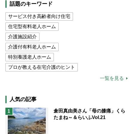
話題のキーワード
サービス付き高齢者向け住宅
住宅型有料老人ホーム
介護施設紹介
介護付有料老人ホーム
特別養護老人ホーム
プロが教える在宅介護のヒント
公的介護保険制度
介護食
一覧を見る
高木ブー
ケアマネジャー
猫が母になつきません
人気の記事
息子の遠距離介護サバイバル術
倉田真由美さん「母の膝痛」くら
1
たまね～＆らいふVol.21
兄がボケました
便利なサービス
予防法