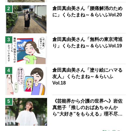
倉田真由美さん「腰痛解消のため
2
に」くらたまね～＆らいふVol.20
倉田真由美さん「無料の東京湾巡
3
り」くらたまね～＆らいふVol.19
倉田真由美さん「塗り絵にハマる
4
友人」くらたまね～＆らいふ
Vol.18
《芸能界から介護の世界へ》岩佐
5
真悠子「推しのおばあちゃんか
ら“大好き”をもらえる」理不尽さ
も吹き飛ぶ“やりがい”、介護の現
場は「愛おしい」