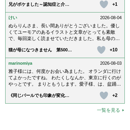
員の方々の姿がありました。 （控訴 名古屋高等裁
+1
兄がボケました～認知症と介護
す。 お二人とも良いお友達ですね。
と老後と「第84回『特別送達』
判所.金沢支部.平成24年(ネ)第267号で敗訴確定） その
が届きました」
後に刑事告発したところ、詐欺罪として受理されまし
けい
2026-08-04
た。（時効で不起訴） 近年、再審請求しました。 再
ぬらりんさま、長い間ありがとうございました。優し
審請求では当然に憲法違反を訴えたのですが、再び
くてユーモアのあるイラストと文章がとっても素敵
「憲法違反の記載がない」の決定を受けました。（第
で、毎回楽しく読ませていただきました。私も母の介
一小法廷）（日弁連経歴者所属） 絶望と恐怖があるの
護中で、癒されたり励みになりました。これから連載
みです。 日本は、法による支配（人権擁護）していま
+10
猫が母になつきません 第500話
がないのが寂しくてたまりませんが、いろんなエピソ
「ありがとう」【最終話】
すか？ さて近年、元裁判官の樋口英明氏は、過去の
ード思い出したりしながら頑張っていこうと思いま
立派な行動（？）を講演し、ドキュメンタリー映画を
marinomiya
2026-08-03
す。不定期でもいいので、また会えますように。書籍
も作成したと聞きましたが、 当事件において、詐欺
化も希望です！本当にありがとうございました。
雅子様には、何度かお会い為ました。 オランダに行け
加害者に加担するかのように、「適正，公平な裁判の
てよかったですね。 わたくしなんか、東京に行くのが
ためには、裁判では虚偽は到底必要である」と法を無
やっとです。 まりともうします。愛子様、は、盆踊り
視して言い渡したのは、樋口英明 です。 あなたは、
のお姿が好きなんですね。 以上です。
詐欺被害で苦しむ人々に対して、このような卑劣な判
+2
《同じパールでも印象が変化》
決を言い渡して来たのですか？ この樋口英明を「正
皇后雅子さまに学ぶ「大人の夏
ネックレス」上品＆涼しげに見
義の人」扱いするのは、妥当ですか。 この判決と原発
せる4つの法則
一覧を見る
訴訟の判決の（人間）関係を知っていますか。 この判
決の後に原発訴訟の判決をしましたが、そこには共通
する人物がいました。 定年後は、承知の通り、この原