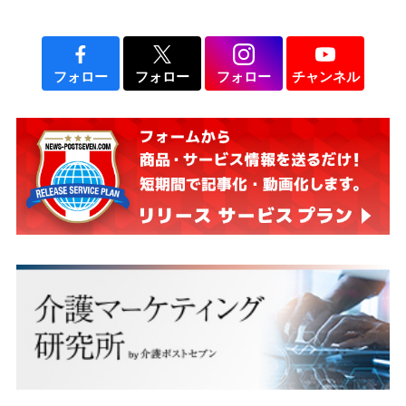
発判決を執筆等し名声を得るに至っています。 樋口英
明は、当初よりこの定年後の構想を描いており、原発
訴訟団の弁護士たちには、あとくされなく勝訴する
（させる） ことを望んでいたと思われます。 しか
フォロー
フォロー
フォロー
チャンネル
し、その前に目ざわりともいうべき国家賠償訴訟（福
井地方裁判所.平成24年ワ第159号）が提起されたので
す。 その原審の訴訟詐欺の被告とは、弁護士のTと
M等であり、一方の原発訴訟の訴状を書いた弁護士も
その弁護士T等だったからです。 定年後を夢みる樋口
英明は、当然「虚偽事実を主張して裁判所をだまし、
本来ありうべからざる内容の確定判決を取得した」と
批難すべきところ、逆に「適正，公平な裁判のために
は、裁判では虚偽は到底必要である」と ありうべか
らざる判決を言い渡したのです。 それでも現在、樋口
英明は国民を欺いて 立派な人間として活動していま
す。