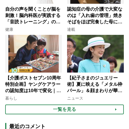
自分の声を聞くことが脳を
認知症の母の介護で大変な
刺激！脳内科医が実践する
のは「入れ歯の管理」焼き
「音読トレーニング」の極
そばをほぼ完食した母に息
意
子が血の気が引いた理由
健康
連載
【介護ポストセブン10周年
【紀子さまのジュエリー
特別企画】ヤングケアラー
術】夏に映える「メタル枠
の認知度は10年で変化｜流
パール」＆顔まわりが華や
行語大賞にノミネート、法
ぐ「揺れる一粒」の使い分
暮らし
ニュース
律にも明記されたが果たし
け方
一覧を見る
て現在は？
最近のコメント