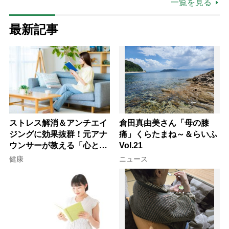
一覧を見る
最新記事
ストレス解消＆アンチエイ
倉田真由美さん「母の膝
ジングに効果抜群！元アナ
痛」くらたまね～＆らいふ
ウンサーが教える「心と体
Vol.21
を元気にする音読の習慣」
健康
ニュース