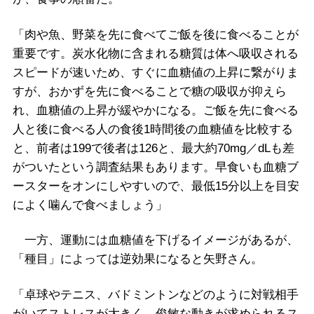
「肉や魚、野菜を先に食べてご飯を後に食べることが
重要です。炭水化物に含まれる糖質は体へ吸収される
スピードが速いため、すぐに血糖値の上昇に繋がりま
すが、おかずを先に食べることで糖の吸収が抑えら
れ、血糖値の上昇が緩やかになる。ご飯を先に食べる
人と後に食べる人の食後1時間後の血糖値を比較する
と、前者は199で後者は126と、最大約70mg／dLも差
がついたという調査結果もあります。早食いも血糖ブ
ースターをオンにしやすいので、最低15分以上を目安
によく噛んで食べましょう」
一方、運動には血糖値を下げるイメージがあるが、
「種目」によっては逆効果になると矢野さん。
「卓球やテニス、バドミントンなどのように対戦相手
がいてストレスが大きく、俊敏な動きが求められるス