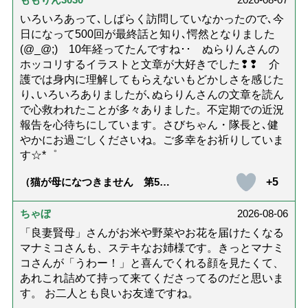
いろいろあって､しばらく訪問していなかったので､今
日になって500回が最終話と知り､愕然となりました
(@_@;) 10年経ってたんですね･･ ぬらりんさんの
ホッコリするイラストと文章が大好きでした❢❢ 介
護では身内に理解してもらえないもどかしさを感じた
り､いろいろありましたが､ぬらりんさんの文章を読ん
で心救われたことが多々ありました。不定期での近況
報告を心待ちにしています。さびちゃん・隊長と､健
やかにお過ごしくださいね。ご多幸をお祈りしていま
す☆*゜
+5
（猫が母になつきません 第500
話「ありがとう」【最終話】）
ちゃぼ
2026-08-06
「良妻賢母」さんがお米や野菜やお花を届けたくなる
マナミコさんも、ステキなお姉様です。きっとマナミ
コさんが「うわー！」と喜んでくれる顔を見たくて、
あれこれ詰めて持って来てくださってるのだと思いま
す。 お二人とも良いお友達ですね。