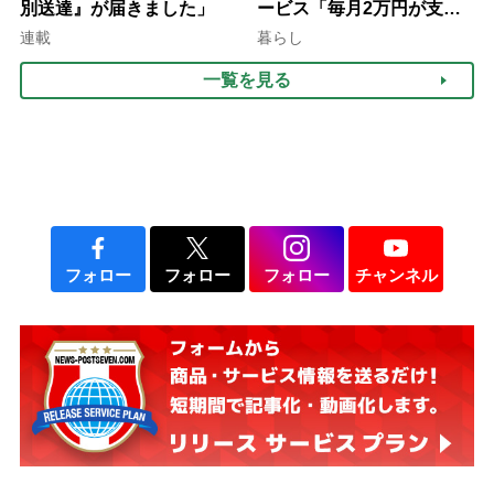
別送達』が届きました」
ービス「毎月2万円が支給
される」ケースも【FP解
連載
暮らし
説】
一覧を見る
フォロー
フォロー
フォロー
チャンネル