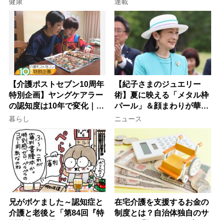
健康
連載
【介護ポストセブン10周年
【紀子さまのジュエリー
特別企画】ヤングケアラー
術】夏に映える「メタル枠
の認知度は10年で変化｜流
パール」＆顔まわりが華や
行語大賞にノミネート、法
ぐ「揺れる一粒」の使い分
暮らし
ニュース
律にも明記されたが果たし
け方
て現在は？
兄がボケました～認知症と
在宅介護を支援するお金の
介護と老後と「第84回『特
制度とは？自治体独自のサ