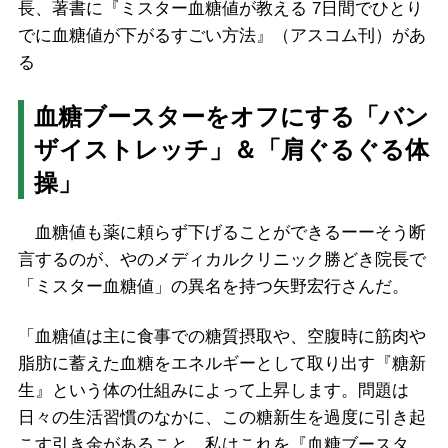
長、著書に『ミスター血糖値が教える 7日間でひとり
でに血糖値が下がるすごい方法』（アスコム刊）があ
る
血糖ブースターをオフにする「バン
ザイストレッチ」＆「肩ぐるぐる体
操」
血糖値も薬に頼らず下げることができるーーそう断
言するのが、やのメディカルクリニック勝どき院長で
「ミスター血糖値」の異名を持つ矢野宏行さんだ。
「血糖値は主に食事での糖質摂取や、空腹時に筋肉や
脂肪に蓄えた血糖をエネルギーとして取り出す『糖新
生』という体の仕組みによって上昇します。問題は
日々の生活習慣のなかに、この糖新生を過度に引き起
こす引き金があること。私はこれを『血糖ブースタ