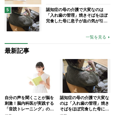
認知症の母の介護で大変なのは
5
「入れ歯の管理」焼きそばをほぼ
完食した母に息子が血の気が引い
た理由
一覧を見る
最新記事
自分の声を聞くことが脳を
認知症の母の介護で大変な
刺激！脳内科医が実践する
のは「入れ歯の管理」焼き
「音読トレーニング」の極
そばをほぼ完食した母に息
意
子が血の気が引いた理由