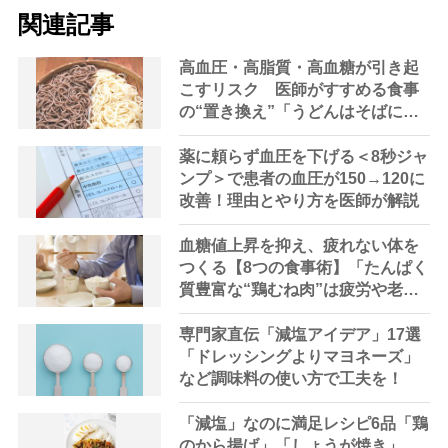
関連記事
高血圧・高脂質・高血糖が引き起
こすリスク 医師がすすめる食事
の“置き換え”「うどんはそばに」
「肉は鶏肉を」「砂糖よりはちみ
つ」
薬に頼らず血圧を下げる＜8秒ジャ
ンプ＞で患者の血圧が150→120に
改善！理由とやり方を医師が解説
血糖値上昇を抑え、疲れない体を
つくる【8つの食事術】「たんぱく
質豊富な“鶏むね肉”は疲労や老化
を避ける“ミラクルフード」
専門家直伝「減塩アイデア」17選
「ドレッシングよりマヨネーズ」
など調味料の使い方で工夫を！
「減塩」なのに満足レシピ6品「鶏
のから揚げ」「しょうが焼き」