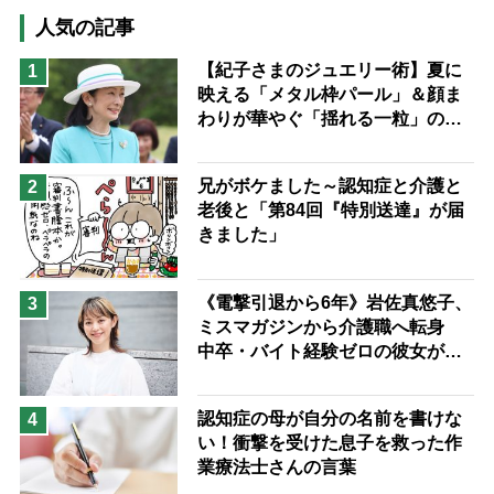
猫が母になつきません
人気の記事
息子の遠距離介護サバイバル術
【紀子さまのジュエリー術】夏に
1
映える「メタル枠パール」＆顔ま
兄がボケました
便利なサービス
わりが華やぐ「揺れる一粒」の使
予防法
い分け方
兄がボケました～認知症と介護と
2
老後と「第84回『特別送達』が届
きました」
《電撃引退から6年》岩佐真悠子、
3
ミスマガジンから介護職へ転身
中卒・バイト経験ゼロの彼女が見
つけた“居場所”「社会の役に立ち
ながら自分らしくいられる」
認知症の母が自分の名前を書けな
4
い！衝撃を受けた息子を救った作
業療法士さんの言葉