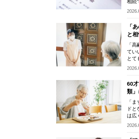
相続
こと
2026.
「あ
と相
お願
「高
てい
とて
わな
2026.
60
類」
考え
「ま
ドと
は広
では
2026.