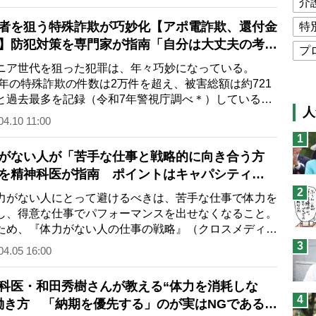
介
者を狙う特殊詐欺が巧妙化【アポ電詐欺、還付金
特
】防犯対策を専門家が指南「自分は大丈夫の考え
プ
ない」
ア世代を狙った犯罪は、年々巧妙になっている。
公
24年の特殊詐欺の件数は2万件を超え、被害総額は約721
高
と過去最多を記録（令和7年警視庁調べ＊）している。
人
で今すぐに始められる…
04.10 11:00
猫
1
息
がない人が「苦手な仕事と戦略的に向き合う方
兄
を精神科医が指南 ポイントはキャパシティ
ミスの許容範囲”の見極め
2
予
がない人にとって避けるべきは、苦手な仕事で体力を
し、得意な仕事でパフォーマンスを出せなくなること。
ため、『体力がない人の仕事の戦略』（クロスメディ
パブリッシング…
3
04.05 16:00
科医・和田秀樹さんが教える“体力を消耗しな
4
働き方 「納期を優先する」のが実はNGである理