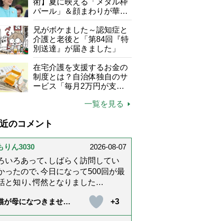
て現在は？
術】夏に映える「メタル枠
パール」＆顔まわりが華や
ぐ「揺れる一粒」の使い分
け方
兄がボケました～認知症と
介護と老後と「第84回『特
別送達』が届きました」
在宅介護を支援するお金の
制度とは？自治体独自のサ
ービス「毎月2万円が支給
される」ケースも【FP解
一覧を見る
説】
近のコメント
もりん3030
2026-08-07
ろいろあって､しばらく訪問してい
かったので､今日になって500回が最
話と知り､愕然となりました
@_@;) 10年経ってたんですね･･
+3
猫が母になつきませ
らりんさんのホッコリするイラスト
 第500話「ありがと
文章が大好きでした❢❢ 介護では
」【最終話】）