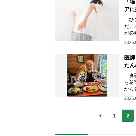
「猫
アに
ひと
だ。
が必
ず、
2026.
医師
たん
も
食事
を意
から
ジ（
2026.
1
2