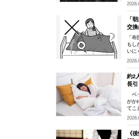
砂対
2026.
「朝
交換
のセ
「布
もし
いに
繁殖
2026.
約2
長引
べき
ベッ
がか
てこ
が、
2026.
《後