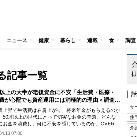
ニュース
健康
暮らし
連載
食
調査
る記事一覧
才以上の大半が老後資金に不安「生活費・医療・
話
費が心配でも資産運用には消極的の理由＜調査レ
サ
ト＞
上昇で生活費は右肩上がり、将来年金がもらえるのか
。50才以上の世代にとって切実なお金の問題。どんな
住
にお金を消費し、何に不安を感じているのか。OVER50
介
象とした“消費に関す…
04.13 07:00