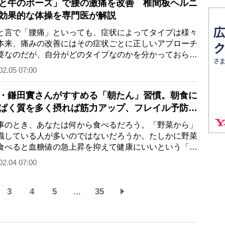
と牛のポーズ」で腰の激痛を改善 椎間板ヘルニ
効果的な体操を専門医が解説
言で「腰痛」といっても、症状によってタイプは様々
本来、痛みの改善にはその症状ごとに正しいアプローチ
要なのだが、自分がどのタイプなのかを分かっておら
漫然と対策を続…
02.05 07:00
・鎌田實さんがすすめる「朝たん」習慣。朝食に
ぱく質を多く摂れば筋力アップ、フレイル予防に
のとき、あなたは何から食べるだろう。「野菜から」
識している人が多いのではないだろうか。たしかに野菜
食べると血糖値の急上昇を抑えて健康にいいという「ベ
タブル）ファ…
02.04 07:00
3
4
5
...
35