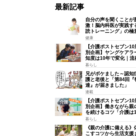
最新記事
自分の声を聞くことが
激！脳内科医が実践す
読トレーニング」の極
健康
【介護ポストセブン10
別企画】ヤングケアラ
知度は10年で変化｜流
賞にノミネート、法律
暮らし
記されたが果たして現
兄がボケました～認知
護と老後と「第84回『
達』が届きました」
連載
【介護ポストセブン10
別企画】働きながら親
を続けるコツ「介護は1
上続くことも…3つの
暮らし
に分けて考えてみよう
《親の介護に備える》
会福祉士解説】
こすコツから生活支援