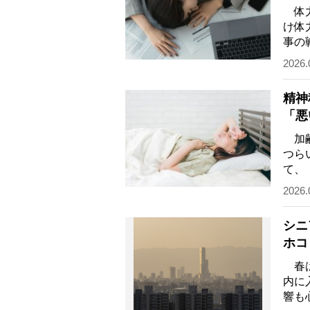
由
体力
け体
事の
精神
2026.
精神
「悪
人の
加齢
つら
て、
リッ
2026.
シニ
ホコ
ッズ
春は
内に
響も