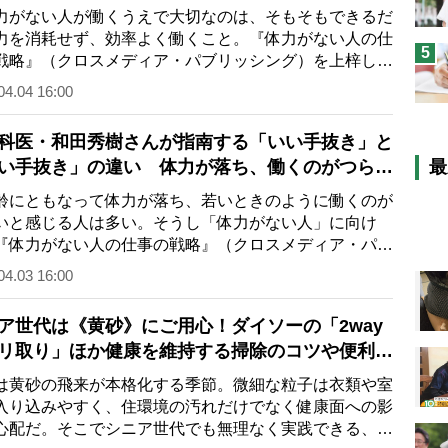
がない人が働くうえで大切なのは、そもそもできるだ
力を消耗せず、効率よく働くこと。『体力がない人の仕
5
戦略』（クロスメディア・パブリッシング）を上梓した
科医の和田秀…
04.04 16:00
科医・和田秀樹さんが指南する「いい手抜き」と
い手抜き」の違い 体力が落ち、働くのがつらい
最
ための働き方4ステップ
にともなって体力が落ち、若いときのように働くのが
いと感じる人は多い。そうし「体力がない人」に向け
『体力がない人の仕事の戦略』（クロスメディア・パブ
シング）を上梓…
04.03 16:00
ア世代は《黄砂》にご用心！ダイソーの「2way
リ取り」ほか健康を維持する掃除のコツや便利グ
を家事アドバイザーが指南
黄砂の飛来が本格化する季節。微細な粒子は衣類や室
入り込みやすく、住環境の汚れだけでなく健康面への影
心配だ。そこでシニア世代でも無理なく実践できる、黄