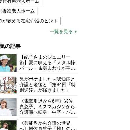
護付有料老人ホーム
別養護老人ホーム
ロが教える在宅介護のヒント
的介護保険制度
介護食
一覧を見る
木ブー
ケアマネジャー
気の記事
が母になつきません
【紀子さまのジュエリー
子の遠距離介護サバイバル術
術】夏に映える「メタル枠
パール」＆顔まわりが華や
がボケました
便利なサービス
ぐ「揺れる一粒」の使い分
け方
兄がボケました～認知症と
防法
介護と老後と「第84回『特
別送達』が届きました」
《電撃引退から6年》岩佐
真悠子、ミスマガジンから
介護職へ転身 中卒・バイ
ト経験ゼロの彼女が見つけ
た“居場所”「社会の役に立
《芸能界から介護の世界
ちながら自分らしくいられ
へ》岩佐真悠子「推しのお