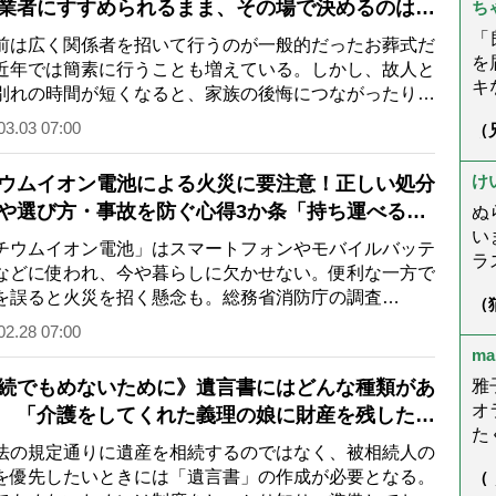
業者にすすめられるまま、その場で決めるのは
ち
身
を
「
は広く関係者を招いて行うのが一般的だったお葬式だ
ら
を
近年では簡素に行うことも増えている。しかし、故人と
こ
キ
別れの時間が短くなると、家族の後悔につながったり、
況
が
の友人がお別…
03.03 07:00
（
ゃ
た
症
さ
だ
回
し
☆
け
ウムイオン電池による火災に要注意！正しい処分
も
や選び方・事故を防ぐ心得3か条「持ち運べる火
ぬ
い
なるリスクも」
チウムイオン電池」はスマートフォンやモバイルバッテ
ラ
などに使われ、今や暮らしに欠かせない。便利な一方で
楽
を誤ると火災を招く懸念も。総務省消防庁の調査
（
母
ん
026年1月公表）による…
02.28 07:00
ま
う
ma
く
ー
続でもめないために》遺言書にはどんな種類があ
雅
こ
オ
 「介護をしてくれた義理の娘に財産を残した
で
た
など民法の規定と異なる相続をするには
の規定通りに遺産を相続するのではなく、被相続人の
望
で
を優先したいときには「遺言書」の作成が必要となる。
（
た
は
が