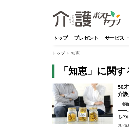
トップ
プレゼント
サービス
トップ
知恵
「知恵」に関す
50
介護
ポー
物価
――
もの
を対
2026.