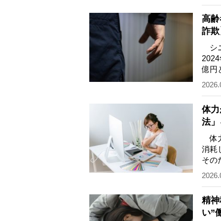
高齢
詐欺
が危
シニ
20
億円
そこ
2026.
体力
法」
と“
体力
消耗
その
ア・
2026.
精神
い”