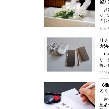
望》
NG
以前
が、
のお
故人
2026.
リチ
方法
種に
「リ
リー
扱い
（2
2026.
《相
る？
い」
民法
意思