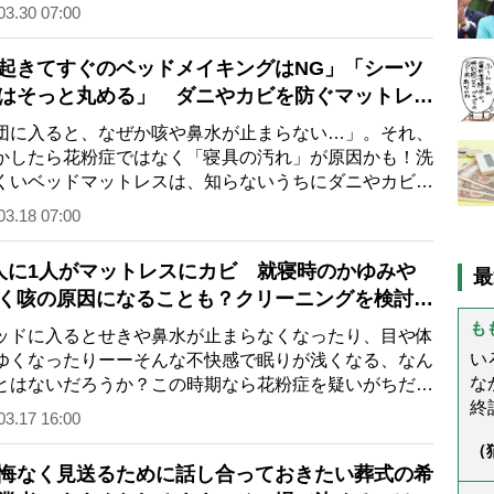
策を節約・家…
03.30 07:00
起きてすぐのベッドメイキングはNG」「シーツ
はそっと丸める」 ダニやカビを防ぐマットレス
ルフケア7つをプロが解説
団に入ると、なぜか咳や鼻水が止まらない…」。それ、
かしたら花粉症ではなく「寝具の汚れ」が原因かも！洗
くいベッドマットレスは、知らないうちにダニやカビが
し、放置すると…
03.18 07:00
人に1人がマットレスにカビ 就寝時のかゆみや
最
く咳の原因になることも？クリーニングを検討す
サインと寿命の目安
も
ドに入るとせきや鼻水が止まらなくなったり、目や体
い
ゆくなったりーーそんな不快感で眠りが浅くなる、なん
な
とはないだろうか？この時期なら花粉症を疑いがちだ
終
もし症状が長引…
03.17 16:00
(
（
ぬ
ん
悔なく見送るために話し合っておきたい葬式の希
と
う