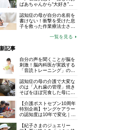
る」
ばあちゃんから“大好き”を
もらえる」理不尽さも吹き
飛ぶ“やりがい”、介護の現
認知症の母が自分の名前を
場は「愛おしい」
書けない！衝撃を受けた息
子を救った作業療法士さん
の言葉
一覧を見る
新記事
自分の声を聞くことが脳を
刺激！脳内科医が実践する
「音読トレーニング」の極
意
認知症の母の介護で大変な
のは「入れ歯の管理」焼き
そばをほぼ完食した母に息
子が血の気が引いた理由
【介護ポストセブン10周年
特別企画】ヤングケアラー
の認知度は10年で変化｜流
行語大賞にノミネート、法
律にも明記されたが果たし
【紀子さまのジュエリー