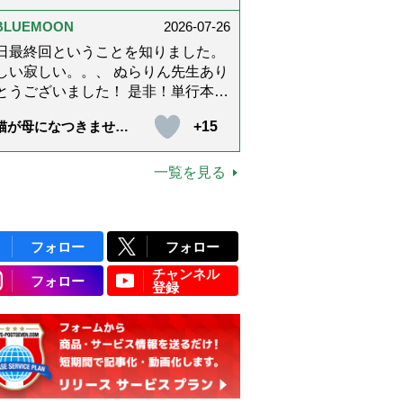
上です。
ぶ「大人の夏ネックレ
」上品＆涼しげに見せ
BLUEMOON
2026-07-26
4つの法則）
日最終回ということを知りました。
しい寂しい。。、 ぬらりん先生あり
うございました！ 是非！単行本に
てくださいm(_ _)m いつでも会える
+15
猫が母になつきませ
に。 お願いしますm(_ _)m
 第500話「ありがと
」【最終話】）
一覧を見る
フォロー
フォロー
チャンネル
フォロー
登録