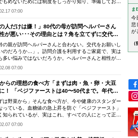
でもめないためには制度をしっかり知り、準備しておく
以
学
が重要だ。そ…
ス
ま
02.17 07:00
る
今
悲
の人だけは嫌！」80代の母が訪問ヘルパーさん
がと
性が悪い･･･その理由とは？角を立てずに交代を
し
いする方法等対策を専門家が指南
（
齢の親が訪問ヘルパーさんと合わない。交代をお願いし
様
ん
いのだろうか…」。訪問介護を利用するご家庭で、実は
う
も多い悩みではないだろうか。ヘルパーさんと相性が合
い原因や対策、…
02.08 07:00
才からの理想の食べ方「まずは肉・魚・卵・大豆
に！ 「ベジファーストは40〜50代まで。年代で
方を変えることが重要」と管理栄養士
ずは野菜から」そんな食べ方が、今や健康のスタンダー
なっている。血糖値の急上昇を防ぐ「ベジファースト」
く知られているが、実はこれ、すべての人にとって正解
ないという驚…
02.07 07:00