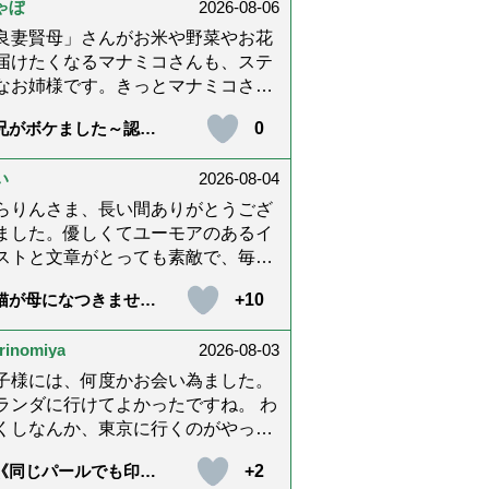
ゃぼ
2026-08-06
内に理解してもらえないもどかしさ
感じたり､いろいろありましたが､ぬ
良妻賢母」さんがお米や野菜やお花
りんさんの文章を読んで心救われた
届けたくなるマナミコさんも、ステ
とが多々ありました。不定期での近
なお姉様です。きっとマナミコさん
報告を心待ちにしています。さびち
「うわー！」と喜んでくれる顔を見
0
兄がボケました～認知
ん・隊長と､健やかにお過ごしくだ
くて、あれこれ詰めて持って来てく
と介護と老後と「第84
いね。ご多幸をお祈りしています
さってるのだと思います。 お二人と
『特別送達』が届きま
た」）
*゜
い
2026-08-04
良いお友達ですね。
らりんさま、長い間ありがとうござ
ました。優しくてユーモアのあるイ
ストと文章がとっても素敵で、毎回
しく読ませていただきました。私も
+10
猫が母になつきませ
の介護中で、癒されたり励みになり
 第500話「ありがと
した。これから連載がないのが寂し
」【最終話】）
rinomiya
2026-08-03
てたまりませんが、いろんなエピソ
ド思い出したりしながら頑張ってい
子様には、何度かお会い為ました。
うと思います。不定期でもいいの
ランダに行けてよかったですね。 わ
、また会えますように。書籍化も希
くしなんか、東京に行くのがやっと
です！本当にありがとうございまし
す。 まりともうします。愛子様、
+2
《同じパールでも印象
。
、盆踊りのお姿が好きなんですね。
変化》皇后雅子さまに