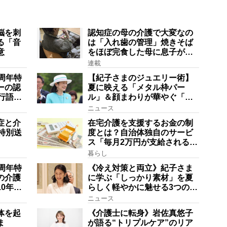
脳を刺
認知症の母の介護で大変なの
る「音
は「入れ歯の管理」焼きそば
意
をほぼ完食した母に息子が血
の気が引いた理由
連載
周年特
【紀子さまのジュエリー術】
ーの認
夏に映える「メタル枠パー
行語大
ル」＆顔まわりが華やぐ「揺
にも明
れる一粒」の使い分け方
ニュース
在は？
症と介
在宅介護を支援するお金の制
特別送
度とは？自治体独自のサービ
ス「毎月2万円が支給される」
ケースも【FP解説】
暮らし
周年特
《冷え対策と両立》紀子さま
の介護
に学ぶ「しっかり素材」を夏
0年以
らしく軽やかに魅せる3つの着
フェーズ
こなし法則
ニュース
」【社
体を起
《介護士に転身》岩佐真悠子
ま
が語る“トリプルケア”のリア