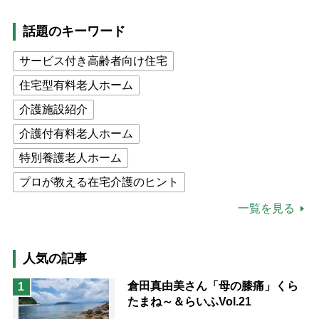
話題のキーワード
サービス付き高齢者向け住宅
住宅型有料老人ホーム
介護施設紹介
介護付有料老人ホーム
特別養護老人ホーム
プロが教える在宅介護のヒント
公的介護保険制度
介護食
一覧を見る
高木ブー
ケアマネジャー
猫が母になつきません
人気の記事
息子の遠距離介護サバイバル術
倉田真由美さん「母の膝痛」くら
1
たまね～＆らいふVol.21
兄がボケました
便利なサービス