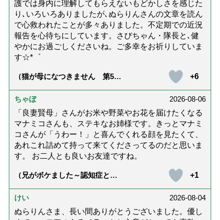
護では身内に理解してもらえないもどかしさを感じた
り､いろいろありましたが､ぬらりんさんの文章を読ん
で心救われたことが多々ありました。不定期での近況
報告を心待ちにしています。さびちゃん・隊長と､健
やかにお過ごしくださいね。ご多幸をお祈りしていま
す☆*゜
+6
（猫が母になつきません 第500
話「ありがとう」【最終話】）
ちゃぼ
2026-08-06
「良妻賢母」さんがお米や野菜やお花を届けたくなる
マナミコさんも、ステキなお姉様です。きっとマナミ
コさんが「うわー！」と喜んでくれる顔を見たくて、
あれこれ詰めて持って来てくださってるのだと思いま
す。 お二人とも良いお友達ですね。
+1
（兄がボケました～認知症と介
護と老後と「第84回『特別送
達』が届きました」）
けい
2026-08-04
ぬらりんさま、長い間ありがとうございました。優し