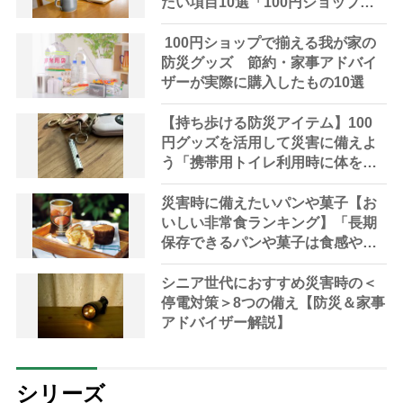
たい項目10選「100円ショップの
整理ノートも便利」
100円ショップで揃える我が家の
防災グッズ 節約・家事アドバイ
ザーが実際に購入したもの10選
【持ち歩ける防災アイテム】100
円グッズを活用して災害に備えよ
う「携帯用トイレ利用時に体を隠
す黒いゴミ袋も一緒に」と専門家
災害時に備えたいパンや菓子【お
いしい非常食ランキング】「長期
保存できるパンや菓子は食感や風
味も進化」
シニア世代におすすめ災害時の＜
停電対策＞8つの備え【防災＆家事
アドバイザー解説】
シリーズ