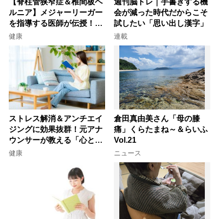
【脊柱管狭窄症＆椎間板ヘ
週刊脳トレ｜手書きする機
ルニア】メジャーリーガー
会が減った時代だからこそ
を指導する医師が伝授！腰
試したい「思い出し漢字」
痛を自力で治す運動療法4
健康
連載
選
ストレス解消＆アンチエイ
倉田真由美さん「母の膝
ジングに効果抜群！元アナ
痛」くらたまね～＆らいふ
ウンサーが教える「心と体
Vol.21
を元気にする音読の習慣」
健康
ニュース