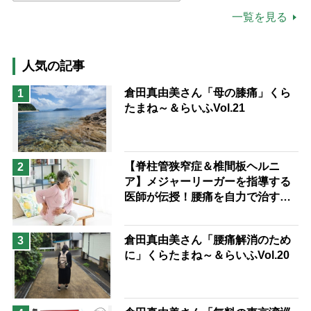
公的介護保険制度
介護食
一覧を見る
高木ブー
ケアマネジャー
猫が母になつきません
人気の記事
息子の遠距離介護サバイバル術
倉田真由美さん「母の膝痛」くら
1
たまね～＆らいふVol.21
兄がボケました
便利なサービス
予防法
【脊柱管狭窄症＆椎間板ヘルニ
2
ア】メジャーリーガーを指導する
医師が伝授！腰痛を自力で治す運
動療法4選
倉田真由美さん「腰痛解消のため
3
に」くらたまね～＆らいふVol.20