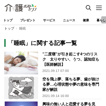
トップ
プレゼント
サービス
ニュース
健康
暮らし
トップ
睡眠
「睡眠」に関する記事一覧
”二度寝”が引き起こす4つのリス
ク 太りやすい、うつ、認知症も
【医師解説】
2021.09.17 07:00
空を飛ぶ夢、落ちる夢、歯が抜け
る夢…心理状態や夢の意味を専門
家が解説
2021.09.14 16:00
興味の無い人と恋愛する夢を見