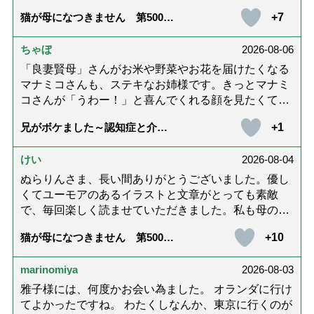
ホッコリするイラストと文章が大好きでした❢❢ 介
+7
猫が母になつきません 第500話
護では身内に理解してもらえないもどかしさを感じた
「ありがとう」【最終話】
り､いろいろありましたが､ぬらりんさんの文章を読ん
ちゃぼ
2026-08-06
で心救われたことが多々ありました。不定期での近況
報告を心待ちにしています。さびちゃん・隊長と､健
「良妻賢母」さんがお米や野菜やお花を届けたくなる
やかにお過ごしくださいね。ご多幸をお祈りしていま
マナミコさんも、ステキなお姉様です。きっとマナミ
す☆*゜
コさんが「うわー！」と喜んでくれる顔を見たくて、
あれこれ詰めて持って来てくださってるのだと思いま
+1
兄がボケました～認知症と介護
す。 お二人とも良いお友達ですね。
と老後と「第84回『特別送達』
が届きました」
けい
2026-08-04
ぬらりんさま、長い間ありがとうございました。優し
くてユーモアのあるイラストと文章がとっても素敵
で、毎回楽しく読ませていただきました。私も母の介
護中で、癒されたり励みになりました。これから連載
+10
猫が母になつきません 第500話
がないのが寂しくてたまりませんが、いろんなエピソ
「ありがとう」【最終話】
ード思い出したりしながら頑張っていこうと思いま
marinomiya
2026-08-03
す。不定期でもいいので、また会えますように。書籍
化も希望です！本当にありがとうございました。
雅子様には、何度かお会い為ました。 オランダに行け
てよかったですね。 わたくしなんか、東京に行くのが