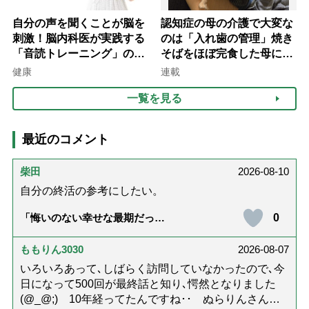
自分の声を聞くことが脳を
認知症の母の介護で大変な
刺激！脳内科医が実践する
のは「入れ歯の管理」焼き
「音読トレーニング」の極
そばをほぼ完食した母に息
意
子が血の気が引いた理由
健康
連載
一覧を見る
最近のコメント
柴田
2026-08-10
自分の終活の参考にしたい。
0
「悔いのない幸せな最期だっ
た」女優・杉田かおるさんが振
り返る母の在宅介護と看取り｜
幸せな在宅死のために医師が教
ももりん3030
2026-08-07
える大切な5つのこと
いろいろあって､しばらく訪問していなかったので､今
日になって500回が最終話と知り､愕然となりました
(@_@;) 10年経ってたんですね･･ ぬらりんさんの