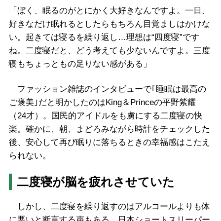
「ぼく、眠るのがとにかく大好きなんですよ。一日、
好きなだけ眠れるとしたらもちろん目覚ましはかけな
い。起きては寝るを繰り返し…理想は“四度寝”です
ね。二度寝だと、どう考えても少ないんですよ。三度
寝もちょっともの足りない感がある」
ファッション雑誌のインタビューで｢睡眠は最高の
ご褒美｣だと明かしたのはKing＆Princeの平野紫耀
（24才）。国民的アイドルをも虜にする二度寝の快
楽。確かに、朝、まどろみながら時計をチェックした
後、安心して再び眠りに落ちるときの幸福感はこたえ
られない。
二度寝が脳を疲れさせていた
しかし、二度寝を繰り返すのはアルコールよりも体
に悪いと断言する声もある。日本ショートスリーパー