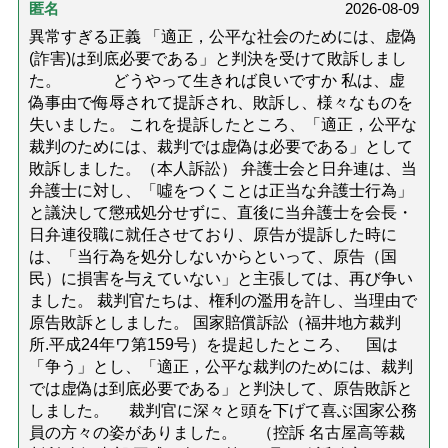
匿名
2026-08-09
異常すぎる正義 「適正，公平な社会のためには、虚偽
(詐害)は到底必要である」と判決を受けて敗訴しまし
た。 どうやって生きれば良いですか 私は、虚
偽事由で侮辱されて提訴され、敗訴し、様々なものを
失いました。 これを提訴したところ、「適正，公平な
裁判のためには、裁判では虚偽は必要である」として
敗訴しました。（本人訴訟） 弁護士会と日弁連は、当
弁護士に対し、「噓をつくことは正当な弁護士行為」
と議決して懲戒処分せずに、直後に当弁護士を会長・
日弁連役職に就任させており、原告が提訴した時に
は、「当行為を処分しないからといって、原告（国
民）に損害を与えていない」と主張しては、再び争い
ました。 裁判官たちは、権利の濫用を許し、当理由で
原告敗訴としました。 国家賠償訴訟（福井地方裁判
所.平成24年ワ第159号）を提起したところ、 国は
「争う」とし、「適正，公平な裁判のためには、裁判
では虚偽は到底必要である」と判決して、原告敗訴と
しました。 裁判官に深々と頭を下げて喜ぶ国家公務
員の方々の姿がありました。 （控訴 名古屋高等裁