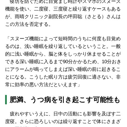
寝坊を防ぐために目覚まし時計やスマホのスヌーズ
機能を使い、二度寝、三度寝と繰り返すケースもある
が、雨晴クリニック副院長の坪田聡（さとる）さんは
この方法を否定する。
「スヌーズ機能によって短時間のうちに何度も目覚め
るのは、浅い睡眠を繰り返しているということ。一般
的に浅い睡眠から、脳と体をしっかり休ませることが
できる深い睡眠に入るまで90分かかるため、10分おき
にアラームが鳴ってしまえば深い睡眠の前に起きるこ
とになる。こうした眠り方は疲労回復に適さない、非
常に効率の悪い方法だといえます」
肥満、うつ病を引き起こす可能性も
疲れやすいうえに、日中の活動にも影響を及ぼす二
度寝。さらに恐ろしいのは繰り返すことで体にさまざ