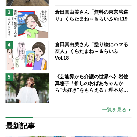
倉田真由美さん「無料の東京湾巡
3
り」くらたまね～＆らいふVol.19
倉田真由美さん「塗り絵にハマる
4
友人」くらたまね～＆らいふ
Vol.18
《芸能界から介護の世界へ》岩佐
5
真悠子「推しのおばあちゃんか
ら“大好き”をもらえる」理不尽さ
も吹き飛ぶ“やりがい”、介護の現
場は「愛おしい」
一覧を見る
最新記事