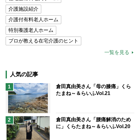
介護施設紹介
介護付有料老人ホーム
特別養護老人ホーム
プロが教える在宅介護のヒント
公的介護保険制度
介護食
一覧を見る
高木ブー
ケアマネジャー
猫が母になつきません
人気の記事
息子の遠距離介護サバイバル術
倉田真由美さん「母の膝痛」くら
1
たまね～＆らいふVol.21
兄がボケました
便利なサービス
予防法
倉田真由美さん「腰痛解消のため
2
に」くらたまね～＆らいふVol.20