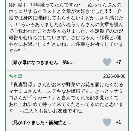
(@_@;) 10年経ってたんですね･･ ぬらりんさんの
ホッコリするイラストと文章が大好きでした❢❢ 介
護では身内に理解してもらえないもどかしさを感じた
り､いろいろありましたが､ぬらりんさんの文章を読ん
で心救われたことが多々ありました。不定期での近況
報告を心待ちにしています。さびちゃん・隊長と､健
やかにお過ごしくださいね。ご多幸をお祈りしていま
す☆*゜
+7
（猫が母になつきません 第500
話「ありがとう」【最終話】）
ちゃぼ
2026-08-06
「良妻賢母」さんがお米や野菜やお花を届けたくなる
マナミコさんも、ステキなお姉様です。きっとマナミ
コさんが「うわー！」と喜んでくれる顔を見たくて、
あれこれ詰めて持って来てくださってるのだと思いま
す。 お二人とも良いお友達ですね。
+1
（兄がボケました～認知症と介
護と老後と「第84回『特別送
達』が届きました」）