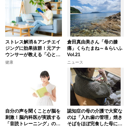
ストレス解消＆アンチエイ
倉田真由美さん「母の膝
ジングに効果抜群！元アナ
痛」くらたまね～＆らいふ
ウンサーが教える「心と体
Vol.21
を元気にする音読の習慣」
健康
ニュース
自分の声を聞くことが脳を
認知症の母の介護で大変な
刺激！脳内科医が実践する
のは「入れ歯の管理」焼き
「音読トレーニング」の極
そばをほぼ完食した母に息