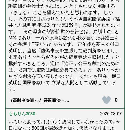
訴訟団の弁護士たちには、あとくされなく勝訴する
（させる） ことを望んでいたと思われます。 しか
し、その前に目ざわりともいうべき国家賠償訴訟（福
井地方裁判所.平成24年ワ第159号）が提起されたので
す。 その原審の訴訟詐欺の被告とは、弁護士のTと
M等であり、一方の原発訴訟の訴状を書いた弁護士も
その弁護士T等だったからです。 定年後を夢みる樋口
英明は、当然「虚偽事実を主張して裁判所をだまし、
本来ありうべからざる内容の確定判決を取得した」と
批難すべきところ、逆に「適正，公平な裁判のために
は、裁判では虚偽は到底必要である」と ありうべか
らざる判決を言い渡したのです。 それでも現在、樋口
英明は国民を欺いて 立派な人間として活動していま
す。
0
（高齢者を狙った悪質商法・訪
問詐欺の種類と実例9選｜騙され
ないための4つの対策「騙されや
すい人の特徴は？」【社会福祉
ももりん3030
2026-08-07
士解説】）
いろいろあって､しばらく訪問していなかったので､今
日になって500回が最終話と知り､愕然となりました