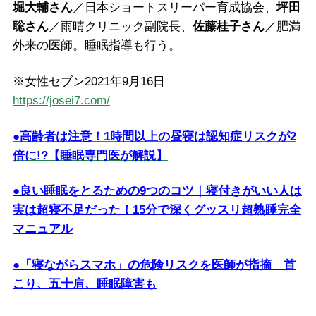
堀大輔さん
／日本ショートスリーパー育成協会、
坪田
聡さん
／雨晴クリニック副院長、
佐藤桂子さん
／肥満
外来の医師。睡眠指導も行う。
※女性セブン2021年9月16日
https://josei7.com/
●高齢者は注意！1時間以上の昼寝は認知症リスクが2
倍に!?【睡眠専門医が解説】
●良い睡眠をとるための9つのコツ｜寝付きがいい人は
実は超寝不足だった！15分で深くグッスリ超熟睡完全
マニュアル
●「寝ながらスマホ」の危険リスクを医師が指摘 首
こり、五十肩、睡眠障害も