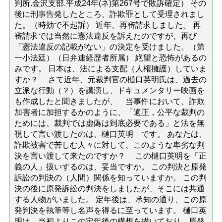
判所.金沢支部.平成24年(ネ)第267号で敗訴確定） その
後に刑事告発したところ、詐欺罪として受理されまし
た。（時効で不起訴） 近年、再審請求しました。 再
審請求では当然に憲法違反を訴えたのですが、再び
「憲法違反の記載がない」の決定を受けました。（第
一小法廷）（日弁連経歴者所属） 絶望と恐怖があるの
みです。 日本は、法による支配（人権擁護）していま
すか？ さて近年、元裁判官の樋口英明氏は、過去の
立派な行動（？）を講演し、ドキュメンタリー映画を
も作成したと聞きましたが、 当事件において、詐欺
加害者に加担するかのように、「適正，公平な裁判の
ためには、裁判では虚偽は到底必要である」と法を無
視して言い渡したのは、樋口英明 です。 あなたは、
詐欺被害で苦しむ人々に対して、このような卑劣な判
決を言い渡して来たのですか？ この樋口英明を「正
義の人」扱いするのは、妥当ですか。 この判決と原発
訴訟の判決の（人間）関係を知っていますか。 この判
決の後に原発訴訟の判決をしましたが、そこには共通
する人物がいました。 定年後は、承知の通り、この原
発判決を執筆等し名声を得るに至っています。 樋口英
明は、当初よりこの定年後の構想を描いており、原発