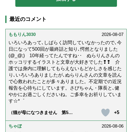
最近のコメント
ももりん3030
2026-08-07
いろいろあって､しばらく訪問していなかったので､今
日になって500回が最終話と知り､愕然となりました
(@_@;) 10年経ってたんですね･･ ぬらりんさんの
ホッコリするイラストと文章が大好きでした❢❢ 介
護では身内に理解してもらえないもどかしさを感じた
り､いろいろありましたが､ぬらりんさんの文章を読ん
で心救われたことが多々ありました。不定期での近況
報告を心待ちにしています。さびちゃん・隊長と､健
やかにお過ごしくださいね。ご多幸をお祈りしていま
す☆*゜
+5
（猫が母になつきません 第500
話「ありがとう」【最終話】）
ちゃぼ
2026-08-06