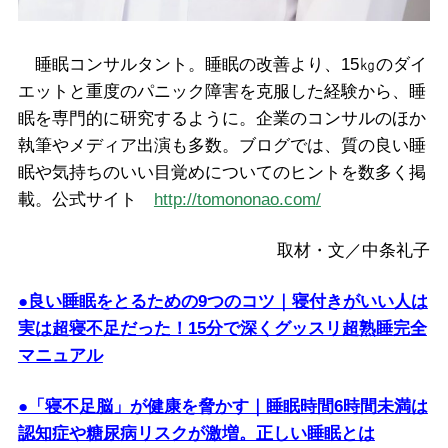
睡眠コンサルタント。睡眠の改善より、15㎏のダイ
エットと重度のパニック障害を克服した経験から、睡
眠を専門的に研究するように。企業のコンサルのほか
執筆やメディア出演も多数。ブログでは、質の良い睡
眠や気持ちのいい目覚めについてのヒントを数多く掲
載。公式サイト
http://tomononao.com/
取材・文／中条礼子
●良い睡眠をとるための9つのコツ｜寝付きがいい人は
実は超寝不足だった！15分で深くグッスリ超熟睡完全
マニュアル
●「寝不足脳」が健康を脅かす｜睡眠時間6時間未満は
認知症や糖尿病リスクが激増。正しい睡眠とは