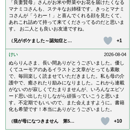
「良妻賢母」さんがお米や野菜やお花を届けたくなる
マナミコさんも、ステキなお姉様です。きっとマナミ
コさんが「うわー！」と喜んでくれる顔を見たくて、
あれこれ詰めて持って来てくださってるのだと思いま
す。 お二人とも良いお友達ですね。
+1
（兄がボケました～認知症と介
護と老後と「第84回『特別送
達』が届きました」）
けい
2026-08-04
ぬらりんさま、長い間ありがとうございました。優し
くてユーモアのあるイラストと文章がとっても素敵
で、毎回楽しく読ませていただきました。私も母の介
護中で、癒されたり励みになりました。これから連載
がないのが寂しくてたまりませんが、いろんなエピソ
ード思い出したりしながら頑張っていこうと思いま
す。不定期でもいいので、また会えますように。書籍
化も希望です！本当にありがとうございました。
+10
（猫が母になつきません 第500
話「ありがとう」【最終話】）