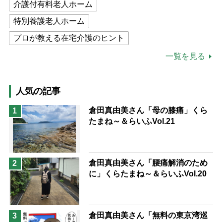
介護付有料老人ホーム
特別養護老人ホーム
プロが教える在宅介護のヒント
公的介護保険制度
介護食
一覧を見る
高木ブー
ケアマネジャー
猫が母になつきません
人気の記事
息子の遠距離介護サバイバル術
倉田真由美さん「母の膝痛」くら
1
たまね～＆らいふVol.21
兄がボケました
便利なサービス
予防法
倉田真由美さん「腰痛解消のため
2
に」くらたまね～＆らいふVol.20
倉田真由美さん「無料の東京湾巡
3