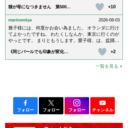
護中で、癒されたり励みになりました。これから連載
みです。 日本は、法による支配（人権擁護）していま
+10
猫が母になつきません 第500話
がないのが寂しくてたまりませんが、いろんなエピソ
「ありがとう」【最終話】
すか？ さて近年、元裁判官の樋口英明氏は、過去の
ード思い出したりしながら頑張っていこうと思いま
立派な行動（？）を講演し、ドキュメンタリー映画を
marinomiya
2026-08-03
す。不定期でもいいので、また会えますように。書籍
も作成したと聞きましたが、 当事件において、詐欺
化も希望です！本当にありがとうございました。
雅子様には、何度かお会い為ました。 オランダに行け
加害者に加担するかのように、「適正，公平な裁判の
てよかったですね。 わたくしなんか、東京に行くのが
ためには、裁判では虚偽は到底必要である」と法を無
やっとです。 まりともうします。愛子様、は、盆踊り
視して言い渡したのは、樋口英明 です。 あなたは、
のお姿が好きなんですね。 以上です。
詐欺被害で苦しむ人々に対して、このような卑劣な判
+2
《同じパールでも印象が変化》
決を言い渡して来たのですか？ この樋口英明を「正
皇后雅子さまに学ぶ「大人の夏
ネックレス」上品＆涼しげに見
義の人」扱いするのは、妥当ですか。 この判決と原発
せる4つの法則
一覧を見る
訴訟の判決の（人間）関係を知っていますか。 この判
決の後に原発訴訟の判決をしましたが、そこには共通
する人物がいました。 定年後は、承知の通り、この原
発判決を執筆等し名声を得るに至っています。 樋口英
明は、当初よりこの定年後の構想を描いており、原発
訴訟団の弁護士たちには、あとくされなく勝訴する
（させる） ことを望んでいたと思われます。 しか
フォロー
フォロー
フォロー
チャンネル
し、その前に目ざわりともいうべき国家賠償訴訟（福
井地方裁判所.平成24年ワ第159号）が提起されたので
す。 その原審の訴訟詐欺の被告とは、弁護士のTと