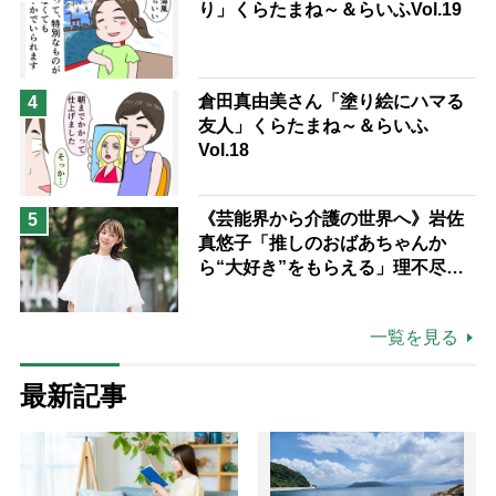
り」くらたまね～＆らいふVol.19
倉田真由美さん「塗り絵にハマる
4
友人」くらたまね～＆らいふ
Vol.18
《芸能界から介護の世界へ》岩佐
5
真悠子「推しのおばあちゃんか
ら“大好き”をもらえる」理不尽さ
も吹き飛ぶ“やりがい”、介護の現
場は「愛おしい」
一覧を見る
最新記事