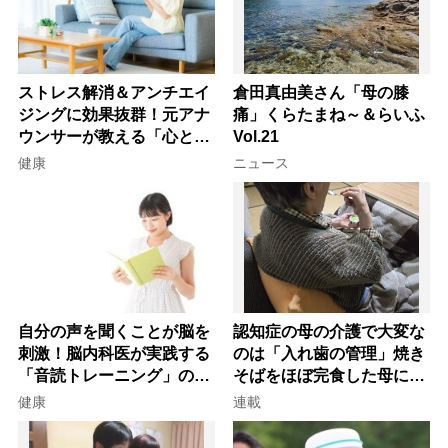
ストレス解消＆アンチエイ
倉田真由美さん「母の膝
ジングに効果抜群！元アナ
痛」くらたまね～＆らいふ
ウンサーが教える「心と体
Vol.21
を元気にする音読の習慣」
健康
ニュース
自分の声を聞くことが脳を
認知症の母の介護で大変な
刺激！脳内科医が実践する
のは「入れ歯の管理」焼き
「音読トレーニング」の極
そばをほぼ完食した母に息
意
子が血の気が引いた理由
健康
連載