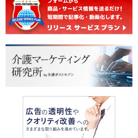
M等であり、一方の原発訴訟の訴状を書いた弁護士も
その弁護士T等だったからです。 定年後を夢みる樋口
英明は、当然「虚偽事実を主張して裁判所をだまし、
本来ありうべからざる内容の確定判決を取得した」と
批難すべきところ、逆に「適正，公平な裁判のために
は、裁判では虚偽は到底必要である」と ありうべか
らざる判決を言い渡したのです。 それでも現在、樋口
英明は国民を欺いて 立派な人間として活動していま
す。