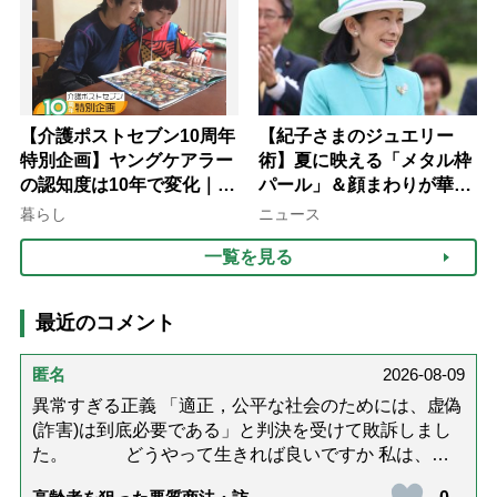
【介護ポストセブン10周年
【紀子さまのジュエリー
特別企画】ヤングケアラー
術】夏に映える「メタル枠
の認知度は10年で変化｜流
パール」＆顔まわりが華や
行語大賞にノミネート、法
ぐ「揺れる一粒」の使い分
暮らし
ニュース
律にも明記されたが果たし
け方
一覧を見る
て現在は？
最近のコメント
匿名
2026-08-09
異常すぎる正義 「適正，公平な社会のためには、虚偽
(詐害)は到底必要である」と判決を受けて敗訴しまし
た。 どうやって生きれば良いですか 私は、虚
偽事由で侮辱されて提訴され、敗訴し、様々なものを