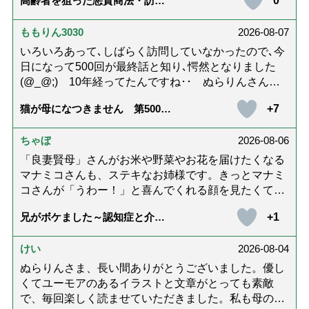
0
高齢者を狙った悪質商法・訪問
失いました。 これを提訴したところ、「適正，公平な
詐欺の種類と実例9選｜騙されな
裁判のためには、裁判では虚偽は必要である」として
いための4つの対策「騙されやす
い人の特徴は？」【社会福祉士
ももりん3030
2026-08-07
敗訴しました。（本人訴訟） 弁護士会と日弁連は、当
解説】
弁護士に対し、「噓をつくことは正当な弁護士行為」
いろいろあって､しばらく訪問していなかったので､今
と議決して懲戒処分せずに、直後に当弁護士を会長・
日になって500回が最終話と知り､愕然となりました
日弁連役職に就任させており、原告が提訴した時に
(@_@;) 10年経ってたんですね･･ ぬらりんさんの
は、「当行為を処分しないからといって、原告（国
ホッコリするイラストと文章が大好きでした❢❢ 介
+7
猫が母になつきません 第500話
民）に損害を与えていない」と主張しては、再び争い
護では身内に理解してもらえないもどかしさを感じた
「ありがとう」【最終話】
ました。 裁判官たちは、権利の濫用を許し、当理由で
り､いろいろありましたが､ぬらりんさんの文章を読ん
原告敗訴としました。 国家賠償訴訟（福井地方裁判
ちゃぼ
2026-08-06
で心救われたことが多々ありました。不定期での近況
所.平成24年ワ第159号）を提起したところ、 国は
報告を心待ちにしています。さびちゃん・隊長と､健
「良妻賢母」さんがお米や野菜やお花を届けたくなる
「争う」とし、「適正，公平な裁判のためには、裁判
やかにお過ごしくださいね。ご多幸をお祈りしていま
マナミコさんも、ステキなお姉様です。きっとマナミ
では虚偽は到底必要である」と判決して、原告敗訴と
す☆*゜
コさんが「うわー！」と喜んでくれる顔を見たくて、
しました。 裁判官に深々と頭を下げて喜ぶ国家公務
あれこれ詰めて持って来てくださってるのだと思いま
員の方々の姿がありました。 （控訴 名古屋高等裁
+1
兄がボケました～認知症と介護
す。 お二人とも良いお友達ですね。
と老後と「第84回『特別送達』
判所.金沢支部.平成24年(ネ)第267号で敗訴確定） その
が届きました」
後に刑事告発したところ、詐欺罪として受理されまし
けい
2026-08-04
た。（時効で不起訴） 近年、再審請求しました。 再
ぬらりんさま、長い間ありがとうございました。優し
審請求では当然に憲法違反を訴えたのですが、再び
くてユーモアのあるイラストと文章がとっても素敵
「憲法違反の記載がない」の決定を受けました。（第
で、毎回楽しく読ませていただきました。私も母の介
一小法廷）（日弁連経歴者所属） 絶望と恐怖があるの