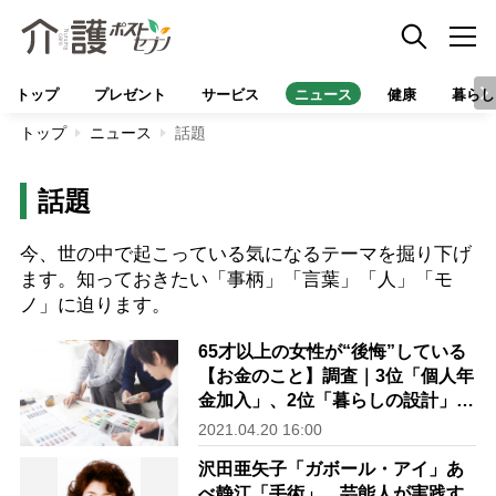
トップ
プレゼント
サービス
ニュース
健康
暮らし
トップ
ニュース
話題
話題
今、世の中で起こっている気になるテーマを掘り下げ
ます。知っておきたい「事柄」「言葉」「人」「モ
ノ」に迫ります。
65才以上の女性が“後悔”している
【お金のこと】調査｜3位「個人年
金加入」、2位「暮らしの設計」、
1位は？
2021.04.20 16:00
沢田亜矢子「ガボール・アイ」あ
べ静江「手術」…芸能人が実践す