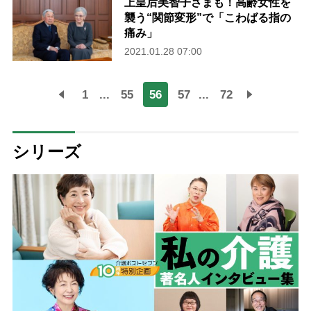
上皇后美智子さまも！高齢女性を
襲う“関節変形”で「こわばる指の
痛み」
2021.01.28 07:00
1
...
55
56
57
...
72
シリーズ