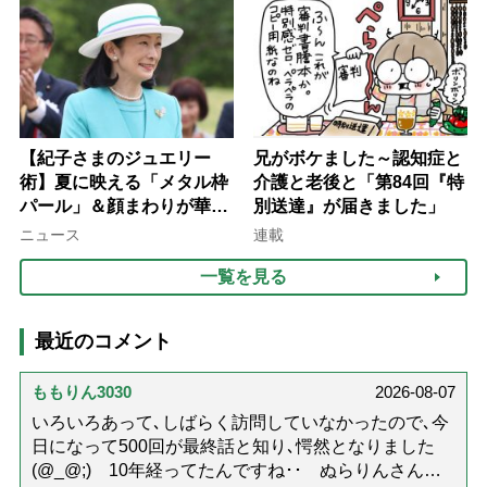
て現在は？
【紀子さまのジュエリー
兄がボケました～認知症と
術】夏に映える「メタル枠
介護と老後と「第84回『特
パール」＆顔まわりが華や
別送達』が届きました」
ぐ「揺れる一粒」の使い分
ニュース
連載
け方
一覧を見る
最近のコメント
ももりん3030
2026-08-07
いろいろあって､しばらく訪問していなかったので､今
日になって500回が最終話と知り､愕然となりました
(@_@;) 10年経ってたんですね･･ ぬらりんさんの