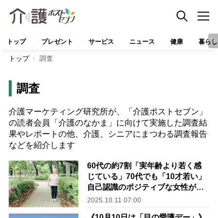
トップ
プレゼント
サービス
ニュース
健康
暮らし
トップ
調査
調査
介護マーケティング研究所が、「介護ポストセブン」
の読者会員「介護のなかま」に向けて実施した調査結
果やレポートの他、介護、シニアにまつわる調査報告
などを紹介します
60代の約7割「実年齢より若く感
じている」70代でも「10才若い」
自己認識のポジティブな女性が多
数＜調査レポート＞
2025.10.11 07:00
《10月10日は「目の愛護デー」》