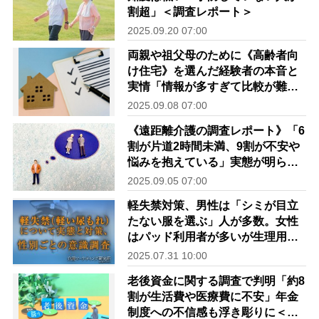
割超」＜調査レポート＞
2025.09.20 07:00
両親や祖父母のために《高齢者向
け住宅》を選んだ経験者の本音と
実情「情報が多すぎて比較が難し
い」調査レポート
2025.09.08 07:00
《遠距離介護の調査レポート》「6
割が片道2時間未満、9割が不安や
悩みを抱えている」実態が明らか
に
2025.09.05 07:00
軽失禁対策、男性は「シミが目立
たない服を選ぶ」人が多数。女性
はパッド利用者が多いが生理用品
で代用する人も｜介護マーケティ
2025.07.31 10:00
ング研究所 by 介護ポストセブン
老後資金に関する調査で判明「約8
割が生活費や医療費に不安」年金
制度への不信感も浮き彫りに＜調