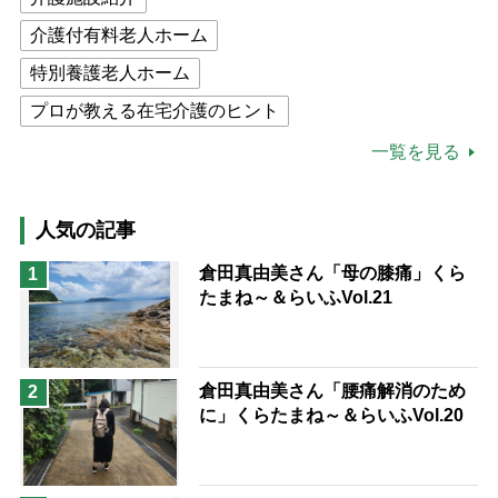
介護付有料老人ホーム
特別養護老人ホーム
プロが教える在宅介護のヒント
公的介護保険制度
介護食
一覧を見る
高木ブー
ケアマネジャー
猫が母になつきません
人気の記事
息子の遠距離介護サバイバル術
倉田真由美さん「母の膝痛」くら
1
たまね～＆らいふVol.21
兄がボケました
便利なサービス
予防法
倉田真由美さん「腰痛解消のため
2
に」くらたまね～＆らいふVol.20