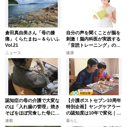
倉田真由美さん「母の膝
自分の声を聞くことが脳を
痛」くらたまね～＆らいふ
刺激！脳内科医が実践する
Vol.21
「音読トレーニング」の極
意
ニュース
健康
認知症の母の介護で大変な
【介護ポストセブン10周年
のは「入れ歯の管理」焼き
特別企画】ヤングケアラー
そばをほぼ完食した母に息
の認知度は10年で変化｜流
子が血の気が引いた理由
行語大賞にノミネート、法
連載
暮らし
律にも明記されたが果たし