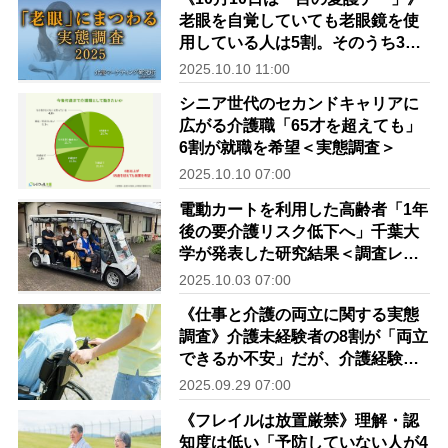
老眼を自覚していても老眼鏡を使
用している人は5割。そのうち3割
は100均など量販店で購入と判明
2025.10.10 11:00
｜介護マーケティング研究所 by
シニア世代のセカンドキャリアに
介護ポストセブン
広がる介護職「65才を超えても」
6割が就職を希望＜実態調査＞
2025.10.10 07:00
電動カートを利用した高齢者「1年
後の要介護リスク低下へ」千葉大
学が発表した研究結果＜調査レポ
ート＞
2025.10.03 07:00
《仕事と介護の両立に関する実態
調査》介護未経験者の8割が「両立
できるか不安」だが、介護経験者
の約7割は「仕事で役立つスキルは
2025.09.29 07:00
介護でも役立つ」と回答
《フレイルは放置厳禁》理解・認
知度は低い「予防していない人が4