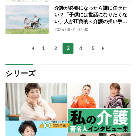
＞
介護が必要になったら誰に任せた
い？「子供には世話になりたくな
い」人が圧倒的＜介護の担い手に
関する意識調査レポート＞
2025.06.01 07:00
1
2
3
4
5
シリーズ