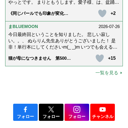
やっとです。 まりともうします。愛子様、は、盆踊り
のお姿が好きなんですね。 以上です。
+2
《同じパールでも印象が変化》
皇后雅子さまに学ぶ「大人の夏
ネックレス」上品＆涼しげに見
せる4つの法則
まBLUEMOON
2026-07-26
今日最終回ということを知りました。 悲しい寂し
い。。、 ぬらりん先生ありがとうございました！ 是
非！単行本にしてくださいm(_ _)m いつでも会える様
に。 お願いしますm(_ _)m
+15
猫が母になつきません 第500話
「ありがとう」【最終話】
一覧を見る
フォロー
フォロー
フォロー
チャンネル