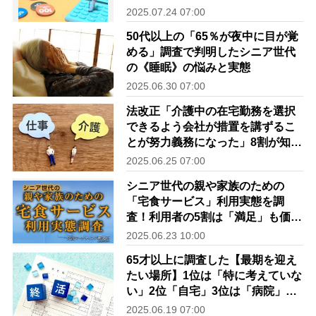
査レポート＞
2025.07.24 07:00
50代以上の「65％が夜中に目が覚
める」調査で判明したシニア世代
の《睡眠》の悩みと実態
2025.06.30 07:00
法改正「介護中の在宅勤務を選択
できるよう会社が措置を講ずるこ
とが努力義務になった」8割が知ら
ないと回答 仕事と介護の両立に
2025.06.25 07:00
関する調査レポート
シニア世代の親や家族のための
「宅食サービス」利用実態を調
査！利用者の5割は「満足」も価格
や受け取りタイミングには不満｜
2025.06.23 10:00
介護マーケティング研究所 by 介
65才以上に調査した【最期を迎え
護ポストセブン
たい場所】1位は「特に考えていな
い」2位「自宅」3位は「病院」散
骨や自然葬も人気＜調査レポート
2025.06.19 07:00