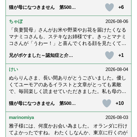
ホッコリするイラストと文章が大好きでした❢❢ 介
+6
猫が母になつきません 第500話
護では身内に理解してもらえないもどかしさを感じた
「ありがとう」【最終話】
り､いろいろありましたが､ぬらりんさんの文章を読ん
ちゃぼ
2026-08-06
で心救われたことが多々ありました。不定期での近況
報告を心待ちにしています。さびちゃん・隊長と､健
「良妻賢母」さんがお米や野菜やお花を届けたくなる
やかにお過ごしくださいね。ご多幸をお祈りしていま
マナミコさんも、ステキなお姉様です。きっとマナミ
す☆*゜
コさんが「うわー！」と喜んでくれる顔を見たくて、
あれこれ詰めて持って来てくださってるのだと思いま
+1
兄がボケました～認知症と介護
す。 お二人とも良いお友達ですね。
と老後と「第84回『特別送達』
が届きました」
けい
2026-08-04
ぬらりんさま、長い間ありがとうございました。優し
くてユーモアのあるイラストと文章がとっても素敵
で、毎回楽しく読ませていただきました。私も母の介
護中で、癒されたり励みになりました。これから連載
+10
猫が母になつきません 第500話
がないのが寂しくてたまりませんが、いろんなエピソ
「ありがとう」【最終話】
ード思い出したりしながら頑張っていこうと思いま
marinomiya
2026-08-03
す。不定期でもいいので、また会えますように。書籍
化も希望です！本当にありがとうございました。
雅子様には、何度かお会い為ました。 オランダに行け
てよかったですね。 わたくしなんか、東京に行くのが