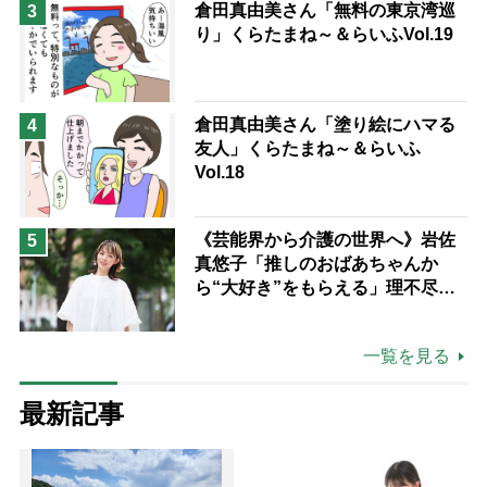
倉田真由美さん「無料の東京湾巡
3
り」くらたまね～＆らいふVol.19
倉田真由美さん「塗り絵にハマる
4
友人」くらたまね～＆らいふ
Vol.18
《芸能界から介護の世界へ》岩佐
5
真悠子「推しのおばあちゃんか
ら“大好き”をもらえる」理不尽さ
も吹き飛ぶ“やりがい”、介護の現
場は「愛おしい」
一覧を見る
最新記事