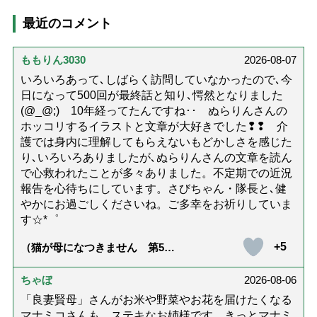
最近のコメント
ももりん3030
2026-08-07
いろいろあって､しばらく訪問していなかったので､今
日になって500回が最終話と知り､愕然となりました
(@_@;) 10年経ってたんですね･･ ぬらりんさんの
ホッコリするイラストと文章が大好きでした❢❢ 介
護では身内に理解してもらえないもどかしさを感じた
り､いろいろありましたが､ぬらりんさんの文章を読ん
で心救われたことが多々ありました。不定期での近況
報告を心待ちにしています。さびちゃん・隊長と､健
やかにお過ごしくださいね。ご多幸をお祈りしていま
す☆*゜
+5
（猫が母になつきません 第500
話「ありがとう」【最終話】）
ちゃぼ
2026-08-06
「良妻賢母」さんがお米や野菜やお花を届けたくなる
マナミコさんも、ステキなお姉様です。きっとマナミ