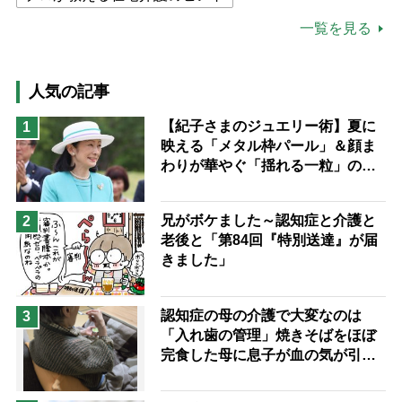
公的介護保険制度
介護食
一覧を見る
高木ブー
ケアマネジャー
猫が母になつきません
人気の記事
息子の遠距離介護サバイバル術
【紀子さまのジュエリー術】夏に
1
映える「メタル枠パール」＆顔ま
兄がボケました
便利なサービス
わりが華やぐ「揺れる一粒」の使
予防法
い分け方
兄がボケました～認知症と介護と
2
老後と「第84回『特別送達』が届
きました」
認知症の母の介護で大変なのは
3
「入れ歯の管理」焼きそばをほぼ
完食した母に息子が血の気が引い
た理由