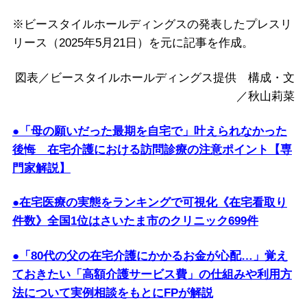
※ビースタイルホールディングスの発表したプレスリ
リース（2025年5月21日）を元に記事を作成。
図表／ビースタイルホールディングス提供 構成・文
／秋山莉菜
●「母の願いだった最期を自宅で」叶えられなかった
後悔 在宅介護における訪問診療の注意ポイント【専
門家解説】
●在宅医療の実態をランキングで可視化《在宅看取り
件数》全国1位はさいたま市のクリニック699件
●「80代の父の在宅介護にかかるお金が心配…」覚え
ておきたい「高額介護サービス費」の仕組みや利用方
法について実例相談をもとにFPが解説