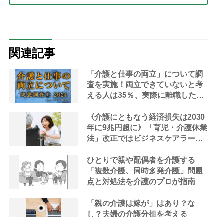
関連記事
「介護と仕事の両立」について調
査を実施！両立できていないと考
える人は35％、実際に離職した人
は2割にのぼる実態が明らかに
《介護にともなう経済損失は2030
年に9兆円超に》「育児・介護休業
法」改正ではビジネスケアラーは
救えない？ 変えるべきは親のそ
ばで尽くすことを“いい介護”とす
ひとりで親や配偶者を介護する
る昔ながらの介護観
「複数介護、同時多発介護」問題
点と対処法を介護のプロが指南
「親の介護は嫁が」はあり？な
し？夫婦の介護分担を考える