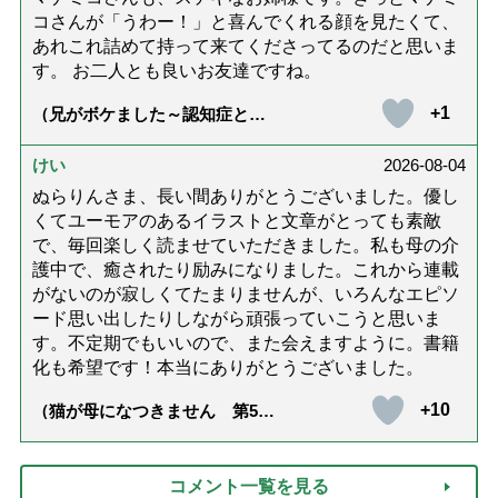
コさんが「うわー！」と喜んでくれる顔を見たくて、
あれこれ詰めて持って来てくださってるのだと思いま
す。 お二人とも良いお友達ですね。
+1
（兄がボケました～認知症と介
護と老後と「第84回『特別送
達』が届きました」）
けい
2026-08-04
ぬらりんさま、長い間ありがとうございました。優し
くてユーモアのあるイラストと文章がとっても素敵
で、毎回楽しく読ませていただきました。私も母の介
護中で、癒されたり励みになりました。これから連載
がないのが寂しくてたまりませんが、いろんなエピソ
ード思い出したりしながら頑張っていこうと思いま
す。不定期でもいいので、また会えますように。書籍
化も希望です！本当にありがとうございました。
+10
（猫が母になつきません 第500
話「ありがとう」【最終話】）
コメント一覧を見る