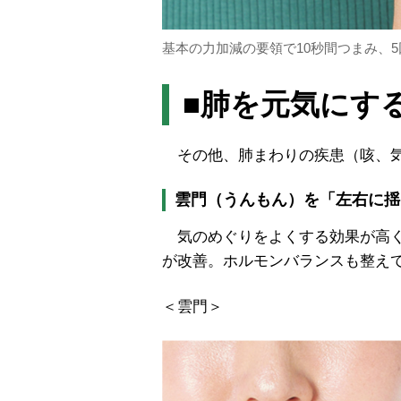
基本の力加減の要領で10秒間つまみ、
■肺を元気にす
その他、肺まわりの疾患（咳、気
雲門（うんもん）を「左右に揺
気のめぐりをよくする効果が高く
が改善。ホルモンバランスも整え
＜
雲門＞