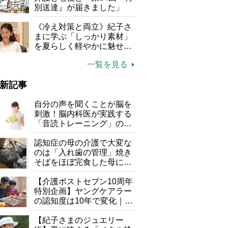
別送達』が届きました」
《冷え対策と両立》紀子さ
まに学ぶ「しっかり素材」
を夏らしく軽やかに魅せる
3つの着こなし法則
一覧を見る
新記事
自分の声を聞くことが脳を
刺激！脳内科医が実践する
「音読トレーニング」の極
意
認知症の母の介護で大変な
のは「入れ歯の管理」焼き
そばをほぼ完食した母に息
子が血の気が引いた理由
【介護ポストセブン10周年
特別企画】ヤングケアラー
の認知度は10年で変化｜流
行語大賞にノミネート、法
律にも明記されたが果たし
【紀子さまのジュエリー