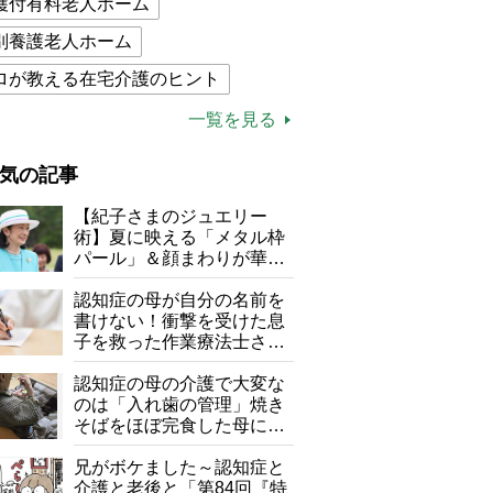
護付有料老人ホーム
別養護老人ホーム
ロが教える在宅介護のヒント
的介護保険制度
介護食
一覧を見る
木ブー
ケアマネジャー
気の記事
が母になつきません
【紀子さまのジュエリー
子の遠距離介護サバイバル術
術】夏に映える「メタル枠
パール」＆顔まわりが華や
がボケました
便利なサービス
ぐ「揺れる一粒」の使い分
け方
認知症の母が自分の名前を
防法
書けない！衝撃を受けた息
子を救った作業療法士さん
の言葉
認知症の母の介護で大変な
のは「入れ歯の管理」焼き
そばをほぼ完食した母に息
子が血の気が引いた理由
兄がボケました～認知症と
介護と老後と「第84回『特