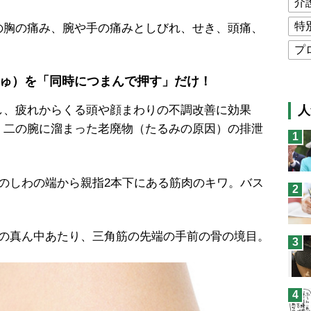
介
特
胸の痛み、腕や手の痛みとしびれ、せき、頭痛、
プ
公
ゅ）を「同時につまんで押す」だけ！
高
、疲れからくる頭や顔まわりの不調改善に効果
人
猫
、二の腕に溜まった老廃物（たるみの原因）の排泄
1
息
兄
のしわの端から親指2本下にある筋肉のキワ。バス
2
予
での真ん中あたり、三角筋の先端の手前の骨の境目。
3
4