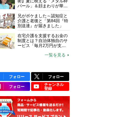
て現在は？
術】夏に映える「メタル枠
パール」＆顔まわりが華や
ぐ「揺れる一粒」の使い分
け方
兄がボケました～認知症と
介護と老後と「第84回『特
別送達』が届きました」
在宅介護を支援するお金の
制度とは？自治体独自のサ
ービス「毎月2万円が支給
される」ケースも【FP解
一覧を見る
説】
フォロー
フォロー
チャンネル
フォロー
登録