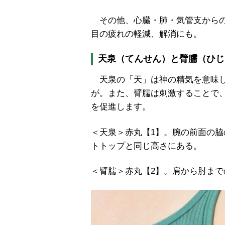
その他、心臓・肺・気管支からの
目の疲れの軽減、解消にも。
天泉（てんせん）と臂臑（ひじ
天泉の「天」は神の精気を意味し
が。また、臂臑は刺激することで
を促進します。
＜天泉＞赤丸【1】。腕の前面の脇
トトップと同じ高さにある。
＜臂臑＞赤丸【2】。肩から肘ま