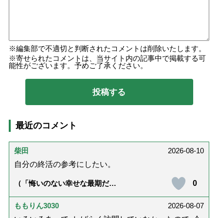
編集部で不適切と判断されたコメントは削除いたします。
寄せられたコメントは、当サイト内の記事中で掲載する可
能性がございます。予めご了承ください。
最近のコメント
柴田
2026-08-10
自分の終活の参考にしたい。
0
（「悔いのない幸せな最期だっ
た」女優・杉田かおるさんが振
り返る母の在宅介護と看取り｜
幸せな在宅死のために医師が教
ももりん3030
2026-08-07
える大切な5つのこと）