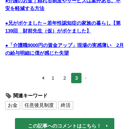
●介護のお金｜頼れる制度やサービスは案外ある。不
安を軽減する方法
●兄がボケました～若年性認知症の家族の暮らし【第
139回 財前先生（仮）がボケました】
●「介護職9000円の賃金アップ」現場の実感薄い 2月
の給与明細に僕が感じた失望
1
2
3
関連キーワード
お金
任意後見制度
終活
この記事へのコメントはこちら！