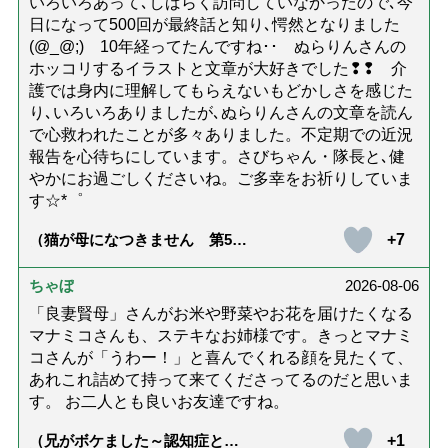
いろいろあって､しばらく訪問していなかったので､今
日になって500回が最終話と知り､愕然となりました
(@_@;) 10年経ってたんですね･･ ぬらりんさんの
ホッコリするイラストと文章が大好きでした❢❢ 介
護では身内に理解してもらえないもどかしさを感じた
り､いろいろありましたが､ぬらりんさんの文章を読ん
で心救われたことが多々ありました。不定期での近況
報告を心待ちにしています。さびちゃん・隊長と､健
やかにお過ごしくださいね。ご多幸をお祈りしていま
す☆*゜
+7
（猫が母になつきません 第500
話「ありがとう」【最終話】）
ちゃぼ
2026-08-06
「良妻賢母」さんがお米や野菜やお花を届けたくなる
マナミコさんも、ステキなお姉様です。きっとマナミ
コさんが「うわー！」と喜んでくれる顔を見たくて、
あれこれ詰めて持って来てくださってるのだと思いま
す。 お二人とも良いお友達ですね。
+1
（兄がボケました～認知症と介