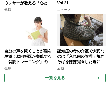
ウンサーが教える「心と体
Vol.21
を元気にする音読の習慣」
健康
ニュース
自分の声を聞くことが脳を
認知症の母の介護で大変な
刺激！脳内科医が実践する
のは「入れ歯の管理」焼き
「音読トレーニング」の極
そばをほぼ完食した母に息
意
子が血の気が引いた理由
健康
連載
一覧を見る