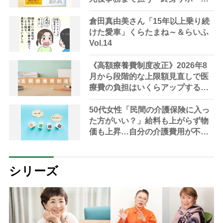
ト」の提供を開始
倉田真由美さん「15年以上乗り続
けた愛車」くらたまね～＆らいふ
Vol.14
《高額療養費制度改正》2026年8
月から段階的な上限額見直しで医
療費の負担はいくらアップする？
高齢者への影響は？【FP解説】
50代女性「民間の介護保険に入っ
た方がいい？」給料も上がらず物
価も上昇…自分の介護費用が不安
【専門家が回答】
シリーズ