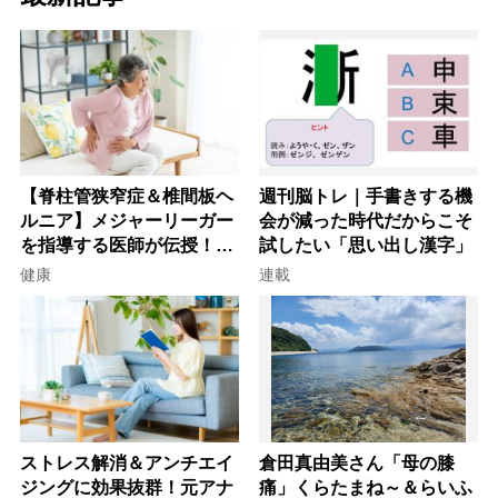
【脊柱管狭窄症＆椎間板ヘ
週刊脳トレ｜手書きする機
ルニア】メジャーリーガー
会が減った時代だからこそ
を指導する医師が伝授！腰
試したい「思い出し漢字」
痛を自力で治す運動療法4
健康
連載
選
ストレス解消＆アンチエイ
倉田真由美さん「母の膝
ジングに効果抜群！元アナ
痛」くらたまね～＆らいふ