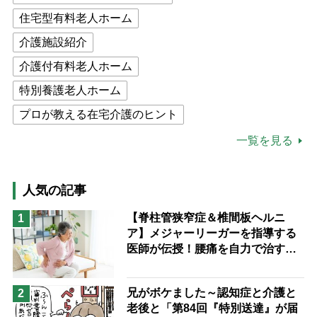
住宅型有料老人ホーム
介護施設紹介
介護付有料老人ホーム
特別養護老人ホーム
プロが教える在宅介護のヒント
公的介護保険制度
介護食
一覧を見る
高木ブー
ケアマネジャー
猫が母になつきません
人気の記事
息子の遠距離介護サバイバル術
【脊柱管狭窄症＆椎間板ヘルニ
1
ア】メジャーリーガーを指導する
兄がボケました
便利なサービス
医師が伝授！腰痛を自力で治す運
予防法
動療法4選
兄がボケました～認知症と介護と
2
老後と「第84回『特別送達』が届