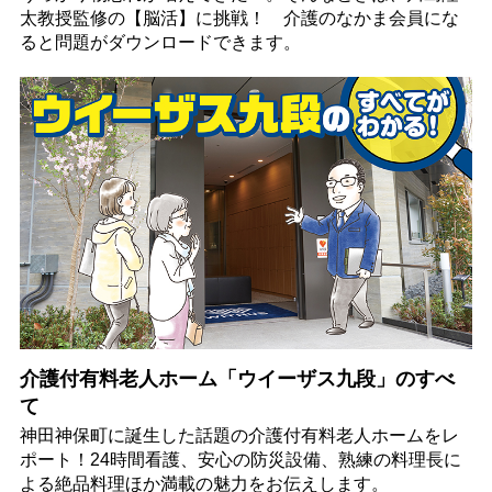
太教授監修の【脳活】に挑戦！ 介護のなかま会員にな
ると問題がダウンロードできます。
介護付有料老人ホーム「ウイーザス九段」のすべ
て
神田神保町に誕生した話題の介護付有料老人ホームをレ
ポート！24時間看護、安心の防災設備、熟練の料理長に
よる絶品料理ほか満載の魅力をお伝えします。