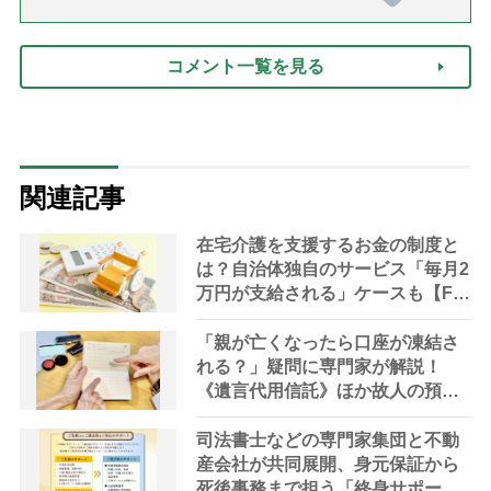
護と老後と「第84回『特別送
達』が届きました」）
コメント一覧を見る
関連記事
在宅介護を支援するお金の制度と
は？自治体独自のサービス「毎月2
万円が支給される」ケースも【FP
解説】
「親が亡くなったら口座が凍結さ
れる？」疑問に専門家が解説！
《遺言代用信託》ほか故人の預金
を引き出す方法やサービス
司法書士などの専門家集団と不動
産会社が共同展開、身元保証から
死後事務まで担う「終身サポー