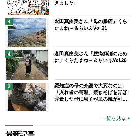
きました」
倉田真由美さん「母の膝痛」くら
3
たまね～＆らいふVol.21
倉田真由美さん「腰痛解消のため
4
に」くらたまね～＆らいふVol.20
認知症の母の介護で大変なのは
5
「入れ歯の管理」焼きそばをほぼ
完食した母に息子が血の気が引い
た理由
一覧を見る
最新記事