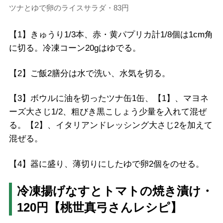
ツナとゆで卵のライスサラダ・83円
【1】きゅうり1/3本、赤・黄パプリカ計1/8個は1cm角
に切る。冷凍コーン20gはゆでる。
【2】ご飯2膳分は水で洗い、水気を切る。
【3】ボウルに油を切ったツナ缶1缶、【1】、マヨネ
ーズ大さじ1/2、粗びき黒こしょう少量を入れて混ぜ
る。【2】、イタリアンドレッシング大さじ2を加えて
混ぜる。
【4】器に盛り、薄切りにしたゆで卵2個をのせる。
冷凍揚げなすとトマトの焼き漬け・
120円【桃世真弓さんレシピ】