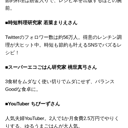
節約料理は筋金入りで、レシピ本を出版するほどの腕
前。
■時短料理研究家 若菜まりえさん
Twitterのフォロワー数は約56万人。得意のレンチン調
理が大ヒット中。時短も節約も叶えるSNSでバズるレ
シピ！
■スーパーエコごはん研究家 桃世真弓さん
3食材をムダなく使い切りでムダにせず、バランス
Goodな食卓に。
■YouTuber ちびーずさん
人気夫婦YouTuber。2人で1か月食費2.5万円でやりく
りする、ゆるうまごはんが大人気。