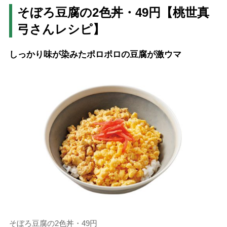
そぼろ豆腐の2色丼・49円【桃世真
弓さんレシピ】
しっかり味が染みたポロポロの豆腐が激ウマ
そぼろ豆腐の2色丼・49円