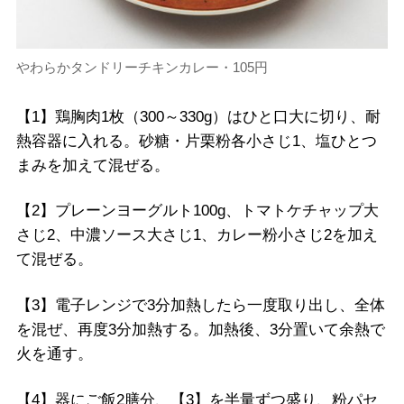
やわらかタンドリーチキンカレー・105円
【1】鶏胸肉1枚（300～330g）はひと口大に切り、耐
熱容器に入れる。砂糖・片栗粉各小さじ1、塩ひとつ
まみを加えて混ぜる。
【2】プレーンヨーグルト100g、トマトケチャップ大
さじ2、中濃ソース大さじ1、カレー粉小さじ2を加え
て混ぜる。
【3】電子レンジで3分加熱したら一度取り出し、全体
を混ぜ、再度3分加熱する。加熱後、3分置いて余熱で
火を通す。
【4】器にご飯2膳分、【3】を半量ずつ盛り、粉パセ