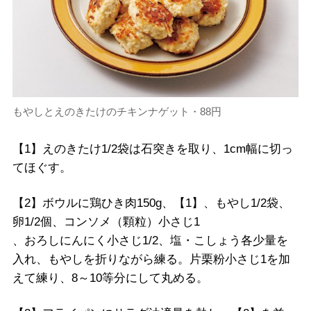
もやしとえのきたけのチキンナゲット・88円
【1】えのきたけ1/2袋は石突きを取り、1cm幅に切っ
てほぐす。
【2】ボウルに鶏ひき肉150g、【1】、もやし1/2袋、
卵1/2個、コンソメ（顆粒）小さじ1
、おろしにんにく小さじ1/2、塩・こしょう各少量を
入れ、もやしを折りながら練る。片栗粉小さじ1を加
えて練り、8～10等分にして丸める。