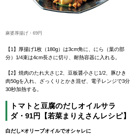
麻婆厚揚げ・69円
【1】厚揚げ1枚（180g）は3cm角に、にら（葉の部
分）1/4束は4cm長さに切り、耐熱容器に入れる。
【2】焼肉のたれ大さじ2、豆板醤小さじ1/2、豚ひき
肉50gを入れ、ざっくりとかき混ぜ、電子レンジで3分
30秒加熱する。
トマトと豆腐のだしオイルサラ
ダ・91円【若菜まりえさんレシピ】
白だし×オリーブオイルでオシャレに