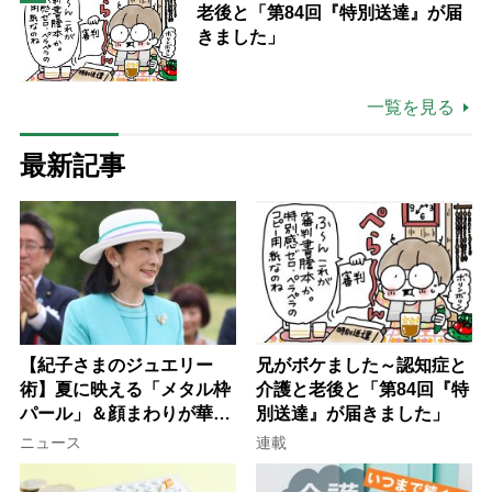
老後と「第84回『特別送達』が届
きました」
一覧を見る
最新記事
【紀子さまのジュエリー
兄がボケました～認知症と
術】夏に映える「メタル枠
介護と老後と「第84回『特
パール」＆顔まわりが華や
別送達』が届きました」
ぐ「揺れる一粒」の使い分
ニュース
連載
け方