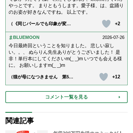
やっとです。 まりともうします。愛子様、は、盆踊り
のお姿が好きなんですね。 以上です。
+2
（《同じパールでも印象が変
化》皇后雅子さまに学ぶ「大人
の夏ネックレス」上品＆涼しげ
に見せる4つの法則）
まBLUEMOON
2026-07-26
今日最終回ということを知りました。 悲しい寂し
い。。、 ぬらりん先生ありがとうございました！ 是
非！単行本にしてくださいm(_ _)m いつでも会える様
に。 お願いしますm(_ _)m
+12
（猫が母になつきません 第500
話「ありがとう」【最終話】）
コメント一覧を見る
関連記事