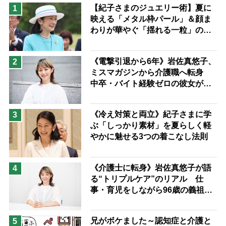
猫が母になつきません
【紀子さまのジュエリー術】夏に
1
映える「メタル枠パール」＆顔ま
息子の遠距離介護サバイバル術
わりが華やぐ「揺れる一粒」の使
兄がボケました
便利なサービス
い分け方
予防法
《電撃引退から6年》岩佐真悠子、
2
ミスマガジンから介護職へ転身
中卒・バイト経験ゼロの彼女が見
つけた“居場所”「社会の役に立ち
ながら自分らしくいられる」
《冷え対策と両立》紀子さまに学
3
ぶ「しっかり素材」を夏らしく軽
やかに魅せる3つの着こなし法則
《介護士に転身》岩佐真悠子が語
4
る“トリプルケア”のリアル 仕
事・育児をしながら96歳の義祖母
と同居して介護 プロだから言え
る「家での介護は“雑”でも気にし
兄がボケました～認知症と介護と
5
ない」