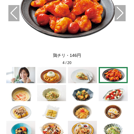
鶏チリ・146円
4
/
20