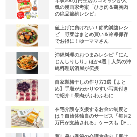
年収200万円生活のコミックが人
気の漫画家考案「ひき肉＆鶏胸肉
の絶品節約レシピ」
値上げに負けない！節約満腹レシ
ピ 野菜はまとめ買い＆冷凍保存
でお得に！ゆーママさん
沖縄料理のおつまみレシピ「にん
じんしりしり」ほか4選｜人気の沖
縄料理居酒屋が伝授
自家製梅干しの作り方3選【まと
め】手順がわかりやすい写真付き
で紹介！果肉がふわふわに
在宅介護を支援するお金の制度と
は？自治体独自のサービス「毎月2
万円が支給される」ケースも【FP
解説】
蒸し暑い季節の介護食作り「夏は