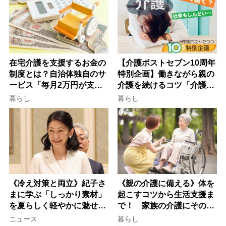
在宅介護を支援するお金の
【介護ポストセブン10周年
制度とは？自治体独自のサ
特別企画】働きながら親の
ービス「毎月2万円が支給
介護を続けるコツ「介護は
される」ケースも【FP解
10年以上続くことも…3つ
暮らし
暮らし
説】
のフェーズに分けて考えて
みよう」【社会福祉士解
説】
《冷え対策と両立》紀子さ
《親の介護に備える》体を
まに学ぶ「しっかり素材」
起こすコツから生活支援ま
を夏らしく軽やかに魅せる
で！ 家族の介護にそのま
3つの着こなし法則
ま活かせる2つの資格
ニュース
暮らし