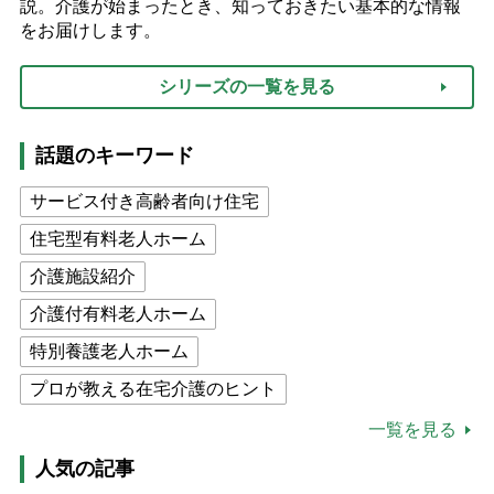
説。介護が始まったとき、知っておきたい基本的な情報
をお届けします。
シリーズの一覧を見る
話題のキーワード
サービス付き高齢者向け住宅
住宅型有料老人ホーム
介護施設紹介
介護付有料老人ホーム
特別養護老人ホーム
プロが教える在宅介護のヒント
公的介護保険制度
介護食
一覧を見る
高木ブー
ケアマネジャー
人気の記事