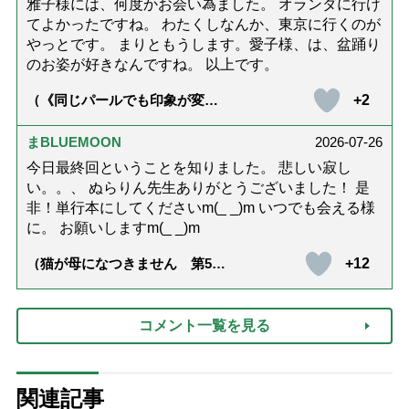
雅子様には、何度かお会い為ました。 オランダに行け
てよかったですね。 わたくしなんか、東京に行くのが
やっとです。 まりともうします。愛子様、は、盆踊り
のお姿が好きなんですね。 以上です。
+2
（《同じパールでも印象が変
化》皇后雅子さまに学ぶ「大人
の夏ネックレス」上品＆涼しげ
に見せる4つの法則）
まBLUEMOON
2026-07-26
今日最終回ということを知りました。 悲しい寂し
い。。、 ぬらりん先生ありがとうございました！ 是
非！単行本にしてくださいm(_ _)m いつでも会える様
に。 お願いしますm(_ _)m
+12
（猫が母になつきません 第500
話「ありがとう」【最終話】）
コメント一覧を見る
関連記事