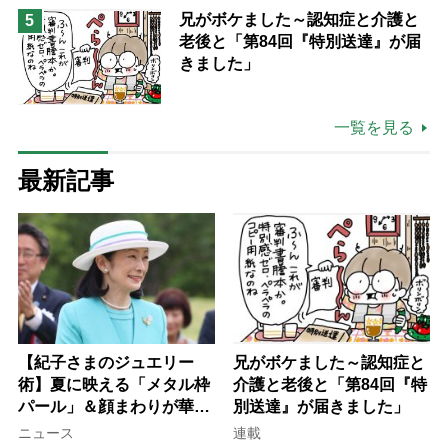
る「家での介護は“雑”でも気にし
兄がボケました～認知症と介護と
5
ない」
老後と「第84回『特別送達』が届
きました」
一覧を見る
最新記事
【紀子さまのジュエリー
兄がボケました～認知症と
術】夏に映える「メタル枠
介護と老後と「第84回『特
パール」＆顔まわりが華や
別送達』が届きました」
ぐ「揺れる一粒」の使い分
ニュース
連載