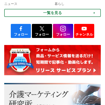
3つの着こなし法則
ま活かせる2つの資格
ニュース
暮らし
一覧を見る
フォロー
フォロー
フォロー
チャンネル