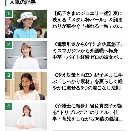
高木ブー
ケアマネジャー
人気の記事
猫が母になつきません
【紀子さまのジュエリー術】夏に
1
映える「メタル枠パール」＆顔ま
息子の遠距離介護サバイバル術
わりが華やぐ「揺れる一粒」の使
兄がボケました
便利なサービス
い分け方
予防法
《電撃引退から6年》岩佐真悠子、
2
ミスマガジンから介護職へ転身
中卒・バイト経験ゼロの彼女が見
つけた“居場所”「社会の役に立ち
ながら自分らしくいられる」
《冷え対策と両立》紀子さまに学
3
ぶ「しっかり素材」を夏らしく軽
やかに魅せる3つの着こなし法則
《介護士に転身》岩佐真悠子が語
4
る“トリプルケア”のリアル 仕
事・育児をしながら96歳の義祖母
と同居して介護 プロだから言え