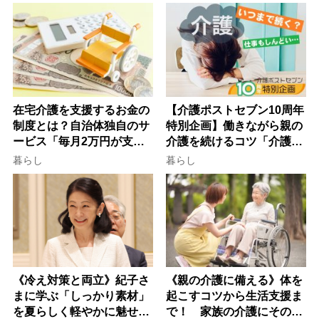
け方
在宅介護を支援するお金の
【介護ポストセブン10周年
制度とは？自治体独自のサ
特別企画】働きながら親の
ービス「毎月2万円が支給
介護を続けるコツ「介護は
される」ケースも【FP解
10年以上続くことも…3つ
暮らし
暮らし
説】
のフェーズに分けて考えて
みよう」【社会福祉士解
説】
《冷え対策と両立》紀子さ
《親の介護に備える》体を
まに学ぶ「しっかり素材」
起こすコツから生活支援ま
を夏らしく軽やかに魅せる
で！ 家族の介護にそのま