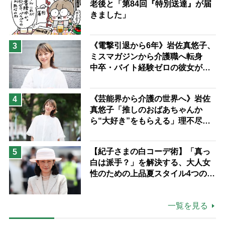
老後と「第84回『特別送達』が届
きました」
《電撃引退から6年》岩佐真悠子、
3
ミスマガジンから介護職へ転身
中卒・バイト経験ゼロの彼女が見
つけた“居場所”「社会の役に立ち
ながら自分らしくいられる」
《芸能界から介護の世界へ》岩佐
4
真悠子「推しのおばあちゃんか
ら“大好き”をもらえる」理不尽さ
も吹き飛ぶ“やりがい”、介護の現
場は「愛おしい」
【紀子さまの白コーデ術】「真っ
5
白は派手？」を解決する、大人女
性のための上品夏スタイル4つのコ
ツ
一覧を見る