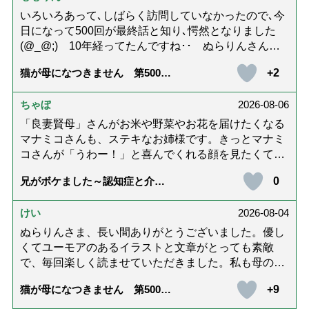
いろいろあって､しばらく訪問していなかったので､今
日になって500回が最終話と知り､愕然となりました
(@_@;) 10年経ってたんですね･･ ぬらりんさんの
ホッコリするイラストと文章が大好きでした❢❢ 介
+2
猫が母になつきません 第500話
護では身内に理解してもらえないもどかしさを感じた
「ありがとう」【最終話】
り､いろいろありましたが､ぬらりんさんの文章を読ん
ちゃぼ
2026-08-06
で心救われたことが多々ありました。不定期での近況
報告を心待ちにしています。さびちゃん・隊長と､健
「良妻賢母」さんがお米や野菜やお花を届けたくなる
やかにお過ごしくださいね。ご多幸をお祈りしていま
マナミコさんも、ステキなお姉様です。きっとマナミ
す☆*゜
コさんが「うわー！」と喜んでくれる顔を見たくて、
あれこれ詰めて持って来てくださってるのだと思いま
0
兄がボケました～認知症と介護
す。 お二人とも良いお友達ですね。
と老後と「第84回『特別送達』
が届きました」
けい
2026-08-04
ぬらりんさま、長い間ありがとうございました。優し
くてユーモアのあるイラストと文章がとっても素敵
で、毎回楽しく読ませていただきました。私も母の介
護中で、癒されたり励みになりました。これから連載
+9
猫が母になつきません 第500話
がないのが寂しくてたまりませんが、いろんなエピソ
「ありがとう」【最終話】
ード思い出したりしながら頑張っていこうと思いま