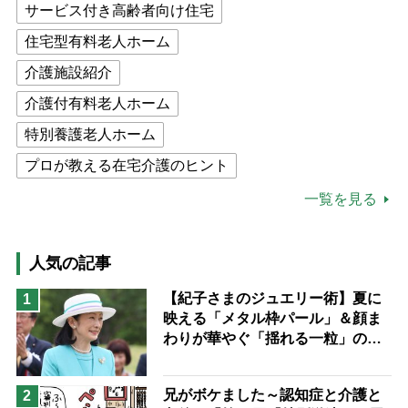
サービス付き高齢者向け住宅
住宅型有料老人ホーム
介護施設紹介
介護付有料老人ホーム
特別養護老人ホーム
プロが教える在宅介護のヒント
公的介護保険制度
介護食
一覧を見る
高木ブー
ケアマネジャー
猫が母になつきません
人気の記事
息子の遠距離介護サバイバル術
【紀子さまのジュエリー術】夏に
1
映える「メタル枠パール」＆顔ま
兄がボケました
便利なサービス
わりが華やぐ「揺れる一粒」の使
予防法
い分け方
兄がボケました～認知症と介護と
2