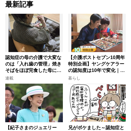
最新記事
認知症の母の介護で大変な
【介護ポストセブン10周年
のは「入れ歯の管理」焼き
特別企画】ヤングケアラー
そばをほぼ完食した母に息
の認知度は10年で変化｜流
子が血の気が引いた理由
行語大賞にノミネート、法
連載
暮らし
律にも明記されたが果たし
て現在は？
【紀子さまのジュエリー
兄がボケました～認知症と