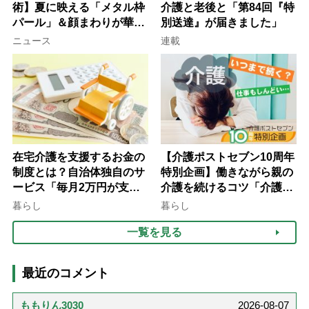
術】夏に映える「メタル枠
介護と老後と「第84回『特
パール」＆顔まわりが華や
別送達』が届きました」
ぐ「揺れる一粒」の使い分
ニュース
連載
け方
在宅介護を支援するお金の
【介護ポストセブン10周年
制度とは？自治体独自のサ
特別企画】働きながら親の
ービス「毎月2万円が支給
介護を続けるコツ「介護は
される」ケースも【FP解
10年以上続くことも…3つ
暮らし
暮らし
説】
のフェーズに分けて考えて
一覧を見る
みよう」【社会福祉士解
説】
最近のコメント
ももりん3030
2026-08-07