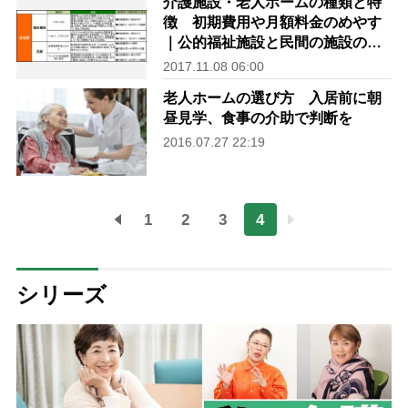
介護施設・老人ホームの種類と特
徴 初期費用や月額料金のめやす
｜公的福祉施設と民間の施設の一
覧
2017.11.08 06:00
老人ホームの選び方 入居前に朝
昼見学、食事の介助で判断を
2016.07.27 22:19
1
2
3
4
シリーズ