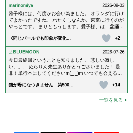
marinomiya
2026-08-03
す。不定期でもいいので、また会えますように。書籍
化も希望です！本当にありがとうございました。
雅子様には、何度かお会い為ました。 オランダに行け
てよかったですね。 わたくしなんか、東京に行くのが
やっとです。 まりともうします。愛子様、は、盆踊り
のお姿が好きなんですね。 以上です。
+2
《同じパールでも印象が変化》
皇后雅子さまに学ぶ「大人の夏
ネックレス」上品＆涼しげに見
せる4つの法則
まBLUEMOON
2026-07-26
今日最終回ということを知りました。 悲しい寂し
い。。、 ぬらりん先生ありがとうございました！ 是
非！単行本にしてくださいm(_ _)m いつでも会える様
に。 お願いしますm(_ _)m
+14
猫が母になつきません 第500話
「ありがとう」【最終話】
一覧を見る