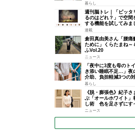
る」理不尽さも吹き飛
暮らし
がい”、介護の現場は
週刊脳トレ｜「ピッタ
い」
るのはどれ？」で空間
する機能を試してみま
連載
倉田真由美さん「腰痛
ために」くらたまね～
ふVol.20
ニュース
「夜中に3度も母のト
き添い睡眠不足…」夜
介助、負担軽減3つの
間専門の介護対策やレ
暮らし
トケアなどケアマネに
《脱・膨張色》紀子さ
ぶ「オールホワイト」
し術 色を足さずにす
見せる3つのテク
ニュース