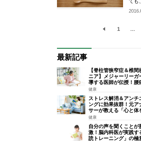
ても
をこ
2016.
1
...
最新記事
【脊柱管狭窄症＆椎間
ニア】メジャーリーガ
導する医師が伝授！腰
力で治す運動療法4選
健康
ストレス解消＆アンチ
ングに効果抜群！元ア
サーが教える「心と体
にする音読の習慣」
健康
自分の声を聞くことが
激！脳内科医が実践す
読トレーニング」の極