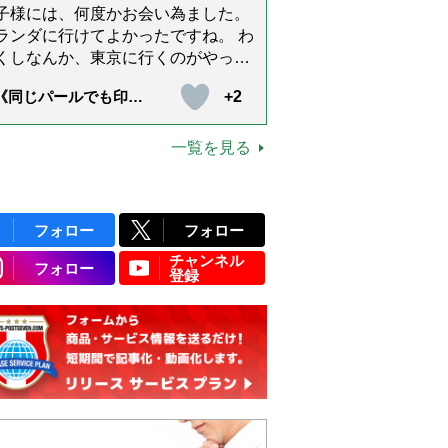
ド思い出したりしながら頑張ってい
子様には、何度かお会い為ました。
うと思います。不定期でもいいの
ランダに行けてよかったですね。 わ
、また会えますように。書籍化も希
くしなんか、東京に行くのがやっと
です！本当にありがとうございまし
す。 まりともうします。愛子様、
+2
《同じパールでも印象
。
、盆踊りのお姿が好きなんですね。
変化》皇后雅子さまに
上です。
ぶ「大人の夏ネックレ
」上品＆涼しげに見せ
一覧を見る
4つの法則）
フォロー
フォロー
チャンネル
フォロー
登録