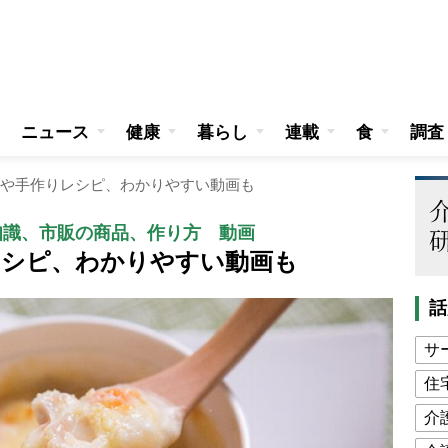
ニュース
健康
暮らし
連載
食
調査
や手作りレシピ、わかりやすい動画も
知識、市販の商品、作り方 動画
レシピ、わかりやすい動画も
話
サ
住
介