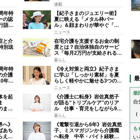
の気が引いた理由
連載
周年特
【紀子さまのジュエリー術】
ーの認
夏に映える「メタル枠パー
行語大
ル」＆顔まわりが華やぐ「揺
にも明
れる一粒」の使い分け方
ニュース
在は？
症と介
在宅介護を支援するお金の制
特別送
度とは？自治体独自のサービ
ス「毎月2万円が支給される」
ケースも【FP解説】
暮らし
周年特
《冷え対策と両立》紀子さま
の介護
に学ぶ「しっかり素材」を夏
最
0年以
らしく軽やかに魅せる3つの着
フェーズ
こなし法則
ニュース
」【社
体を起
《介護士に転身》岩佐真悠子
自
ま
が語る“トリプルケア”のリア
のまま
ル 仕事・育児をしながら96
（
歳の義祖母と同居して介護
暮らし
期
プロだから言える「家での介
お
界へ》
《電撃引退から6年》岩佐真悠
護は“雑”でも気にしない」
在
も
ばあち
子、ミスマガジンから介護職
な
らえ
へ転身 中卒・バイト経験ゼ
い
教