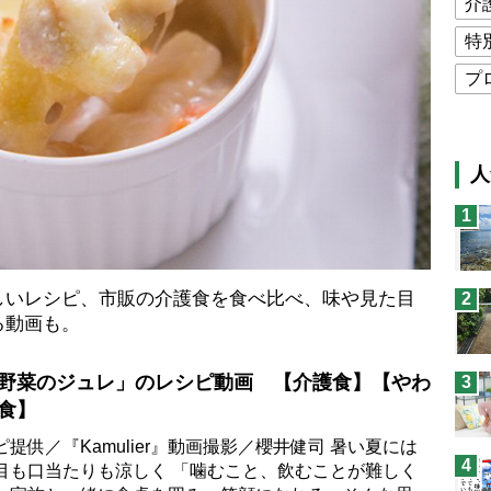
介
特
プ
公
高
人
猫
1
息
兄
しいレシピ、市販の介護食を食べ比べ、味や見た目
2
予
る動画も。
野菜のジュレ」のレシピ動画 【介護食】【やわ
3
食】
ピ提供／『Kamulier』動画撮影／櫻井健司 暑い夏には
4
目も口当たりも涼しく 「噛むこと、飲むことが難しく