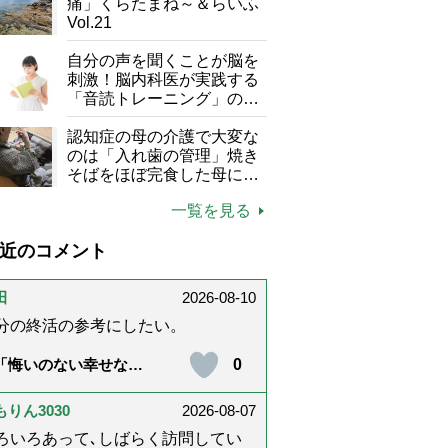
痛」くらたまね～＆らいふ
Vol.21
自分の声を聞くことが脳を
刺激！脳内科医が実践する
「音読トレーニング」の極
意
認知症の母の介護で大変な
のは「入れ歯の管理」焼き
そばをほぼ完食した母に息
子が血の気が引いた理由
一覧を見る
近のコメント
柴田
2026-08-10
分の終活の参考にしたい。
0
「悔いのない幸せな最
だった」女優・杉田か
るさんが振り返る母の
宅介護と看取り｜幸せ
もりん3030
2026-08-07
在宅死のために医師が
ろいろあって､しばらく訪問してい
える大切な5つのこ