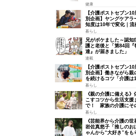
健康
【介護ポストセブン10
別企画】ヤングケアラ
知度は10年で変化｜流
賞にノミネート、法律
暮らし
記されたが果たして現
兄がボケました～認知
護と老後と「第84回『
達』が届きました」
連載
【介護ポストセブン10
別企画】働きながら親
を続けるコツ「介護は1
上続くことも…3つの
暮らし
に分けて考えてみよう
《親の介護に備える》
会福祉士解説】
こすコツから生活支援
で！ 家族の介護にそ
活かせる2つの資格
暮らし
《芸能界から介護の世
岩佐真悠子「推しのお
ゃんから“大好き”をも