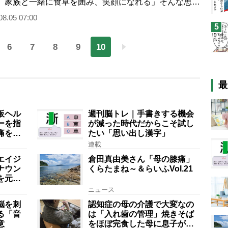
、家族と一緒に食卓を囲み、笑顔になれる」そんな思い
めて『Kamulier（カムリエ）』が提案…
08.05 07:00
5
6
7
8
9
10
最
板ヘル
週刊脳トレ｜手書きする機会
ーを指
が減った時代だからこそ試し
痛を自
たい「思い出し漢字」
連載
エイジ
倉田真由美さん「母の膝痛」
ナウン
くらたまね～＆らいふVol.21
を元気
ニュース
脳を刺
認知症の母の介護で大変なの
る「音
は「入れ歯の管理」焼きそば
意
をほぼ完食した母に息子が血