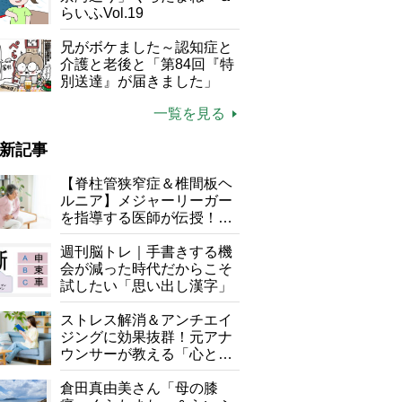
らいふVol.19
兄がボケました～認知症と
介護と老後と「第84回『特
別送達』が届きました」
一覧を見る
新記事
【脊柱管狭窄症＆椎間板ヘ
ルニア】メジャーリーガー
を指導する医師が伝授！腰
痛を自力で治す運動療法4
選
週刊脳トレ｜手書きする機
会が減った時代だからこそ
試したい「思い出し漢字」
ストレス解消＆アンチエイ
ジングに効果抜群！元アナ
ウンサーが教える「心と体
を元気にする音読の習慣」
倉田真由美さん「母の膝