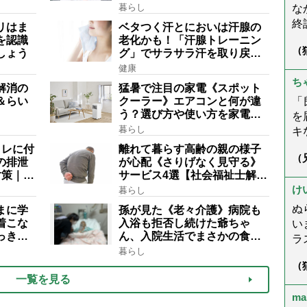
と
ぶ“やり
ロの彼女が見つけた“居場
暮らし
な
「愛おし
所”「社会の役に立ちながら自
終
リはま
ベタつく汗とにおいは汗腺の
分らしくいられる」
(
を認識
老化かも！「汗腺トレーニン
（
しょう
グ」でサラサラ汗を取り戻
ぬ
ん
し、熱中症に負けない体へ
健康
と
う
ち
身
解消の
猛暑で注目の家電《スポット
を
＆らい
クーラー》エアコンと何が違
「
う？選び方や使い方を家電の
ら
を
達人が解説
こ
暮らし
キ
況
が
イレに付
離れて暮らす高齢の親の様子
（
ゃ
た
の排泄
が心配《さりげなく見守る》
症
さ
対策｜夜
サービス4選【社会福祉士解
だ
回
スパイ
説】
し
☆
け
暮らし
も
相談を
ぬ
まに学
孫が見た《老々介護》病院も
着こな
入浴も拒否し続けた爺ちゃ
い
っきり
ん、入院生活でまさかの食事
ラ
も拒否「この先どうなる？」
暮らし
楽
（
母
ん
一覧を見る
ま
う
ma
く