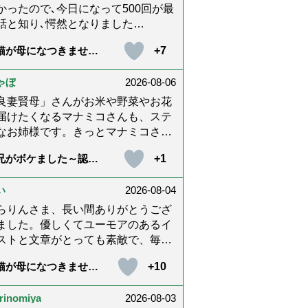
）
かったので､今日になって500回が最
話と知り､愕然となりました
@_@;) 10年経ってたんですね･･
+7
猫が母になつきませ
らりんさんのホッコリするイラスト
 第500話「ありがと
文章が大好きでした❢❢ 介護では
」【最終話】）
ゃぼ
2026-08-06
内に理解してもらえないもどかしさ
感じたり､いろいろありましたが､ぬ
良妻賢母」さんがお米や野菜やお花
りんさんの文章を読んで心救われた
届けたくなるマナミコさんも、ステ
とが多々ありました。不定期での近
なお姉様です。きっとマナミコさん
報告を心待ちにしています。さびち
「うわー！」と喜んでくれる顔を見
+1
兄がボケました～認知
ん・隊長と､健やかにお過ごしくだ
くて、あれこれ詰めて持って来てく
と介護と老後と「第84
いね。ご多幸をお祈りしています
さってるのだと思います。 お二人と
『特別送達』が届きま
た」）
*゜
い
2026-08-04
良いお友達ですね。
らりんさま、長い間ありがとうござ
ました。優しくてユーモアのあるイ
ストと文章がとっても素敵で、毎回
しく読ませていただきました。私も
+10
猫が母になつきませ
の介護中で、癒されたり励みになり
 第500話「ありがと
した。これから連載がないのが寂し
」【最終話】）
rinomiya
2026-08-03
てたまりませんが、いろんなエピソ