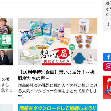
ー
雅
こ
オ
で
た
望
で
（
た
は
が
以
学
ス
る
【10周年特別企画】想いよ届け！～挑
戦者たちの声～
くの著
きまし
超高齢社会の課題に挑む人々の熱い想いに迫
ー集とし
る人気インタビュー企画をまとめて紹介しま
す。