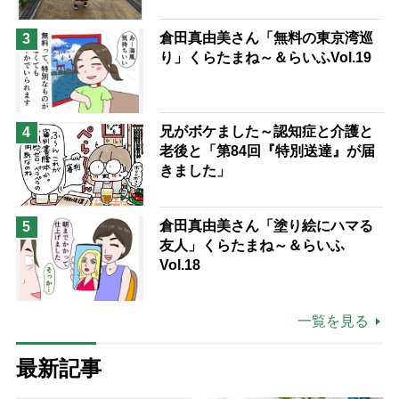
倉田真由美さん「無料の東京湾巡
3
り」くらたまね～＆らいふVol.19
兄がボケました～認知症と介護と
4
老後と「第84回『特別送達』が届
きました」
倉田真由美さん「塗り絵にハマる
5
友人」くらたまね～＆らいふ
Vol.18
一覧を見る
最新記事