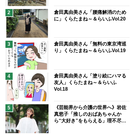
倉田真由美さん「腰痛解消のため
2
に」くらたまね～＆らいふVol.20
倉田真由美さん「無料の東京湾巡
3
り」くらたまね～＆らいふVol.19
倉田真由美さん「塗り絵にハマる
4
友人」くらたまね～＆らいふ
Vol.18
《芸能界から介護の世界へ》岩佐
5
真悠子「推しのおばあちゃんか
ら“大好き”をもらえる」理不尽さ
も吹き飛ぶ“やりがい”、介護の現
場は「愛おしい」