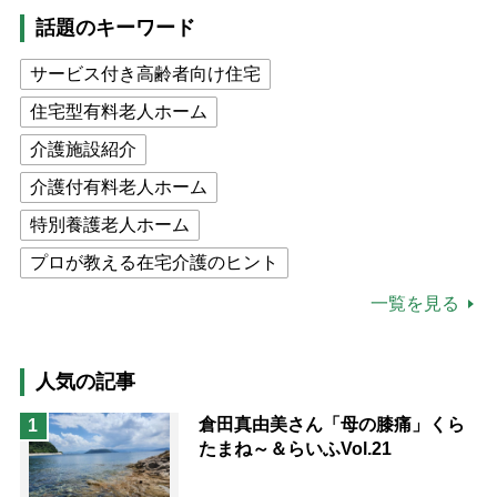
話題のキーワード
サービス付き高齢者向け住宅
住宅型有料老人ホーム
介護施設紹介
介護付有料老人ホーム
特別養護老人ホーム
プロが教える在宅介護のヒント
公的介護保険制度
介護食
一覧を見る
高木ブー
ケアマネジャー
猫が母になつきません
人気の記事
息子の遠距離介護サバイバル術
倉田真由美さん「母の膝痛」くら
1
たまね～＆らいふVol.21
兄がボケました
便利なサービス
予防法