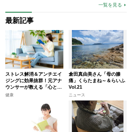
一覧を見る
最新記事
ストレス解消＆アンチエイ
倉田真由美さん「母の膝
ジングに効果抜群！元アナ
痛」くらたまね～＆らいふ
ウンサーが教える「心と体
Vol.21
を元気にする音読の習慣」
健康
ニュース