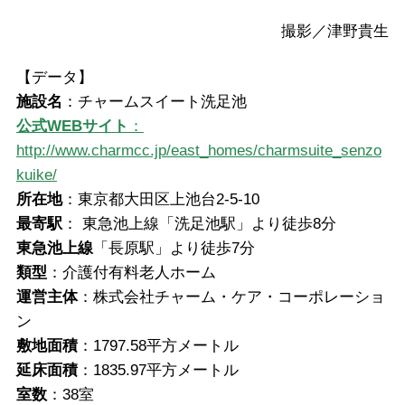
撮影／津野貴生
【データ】
施設名
：チャームスイート洗足池
公式WEBサイト
：
http://www.charmcc.jp/east_homes/charmsuite_senzo
kuike/
所在地
：東京都大田区上池台2-5-10
最寄駅
： 東急池上線「洗足池駅」より徒歩8分
東急池上線
「長原駅」より徒歩7分
類型
：介護付有料老人ホーム
運営主体
：株式会社チャーム・ケア・コーポレーショ
ン
敷地面積
：1797.58平方メートル
延床面積
：1835.97平方メートル
室数
：38室