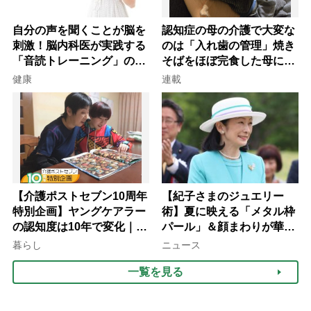
自分の声を聞くことが脳を
認知症の母の介護で大変な
刺激！脳内科医が実践する
のは「入れ歯の管理」焼き
「音読トレーニング」の極
そばをほぼ完食した母に息
意
子が血の気が引いた理由
健康
連載
【介護ポストセブン10周年
【紀子さまのジュエリー
特別企画】ヤングケアラー
術】夏に映える「メタル枠
の認知度は10年で変化｜流
パール」＆顔まわりが華や
行語大賞にノミネート、法
ぐ「揺れる一粒」の使い分
暮らし
ニュース
律にも明記されたが果たし
け方
一覧を見る
て現在は？