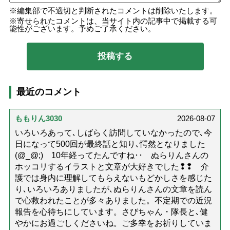
編集部で不適切と判断されたコメントは削除いたします。
寄せられたコメントは、当サイト内の記事中で掲載する可
能性がございます。予めご了承ください。
最近のコメント
ももりん3030
2026-08-07
いろいろあって､しばらく訪問していなかったので､今
日になって500回が最終話と知り､愕然となりました
(@_@;) 10年経ってたんですね･･ ぬらりんさんの
ホッコリするイラストと文章が大好きでした❢❢ 介
護では身内に理解してもらえないもどかしさを感じた
り､いろいろありましたが､ぬらりんさんの文章を読ん
で心救われたことが多々ありました。不定期での近況
報告を心待ちにしています。さびちゃん・隊長と､健
やかにお過ごしくださいね。ご多幸をお祈りしていま