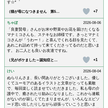
す☆*゜
+7
（猫が母になつきません 第500
話「ありがとう」【最終話】）
ちゃぼ
2026-08-06
「良妻賢母」さんがお米や野菜やお花を届けたくなる
マナミコさんも、ステキなお姉様です。きっとマナミ
コさんが「うわー！」と喜んでくれる顔を見たくて、
あれこれ詰めて持って来てくださってるのだと思いま
す。 お二人とも良いお友達ですね。
+1
（兄がボケました～認知症と介
護と老後と「第84回『特別送
達』が届きました」）
けい
2026-08-04
ぬらりんさま、長い間ありがとうございました。優し
くてユーモアのあるイラストと文章がとっても素敵
で、毎回楽しく読ませていただきました。私も母の介
護中で、癒されたり励みになりました。これから連載
がないのが寂しくてたまりませんが、いろんなエピソ
ード思い出したりしながら頑張っていこうと思いま