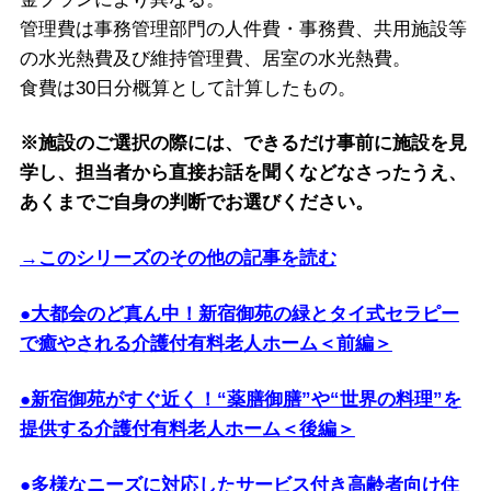
管理費は事務管理部門の人件費・事務費、共用施設等
の水光熱費及び維持管理費、居室の水光熱費。
食費は30日分概算として計算したもの。
※施設のご選択の際には、できるだけ事前に施設を見
学し、担当者から直接お話を聞くなどなさったうえ、
あくまでご自身の判断でお選びください。
→このシリーズのその他の記事を読む
●大都会のど真ん中！新宿御苑の緑とタイ式セラピー
で癒やされる介護付有料老人ホーム＜前編＞
●新宿御苑がすぐ近く！“薬膳御膳”や“世界の料理”を
提供する介護付有料老人ホーム＜後編＞
●多様なニーズに対応したサービス付き高齢者向け住