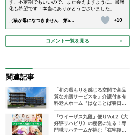
す。不定期でもいいので、また会えますように。書籍
化も希望です！本当にありがとうございました。
+10
（猫が母になつきません 第500
話「ありがとう」【最終話】）
コメント一覧を見る
関連記事
「和の温もりを感じる空間で高品
質な介護サービスを」介護付き有
料老人ホーム『はなことば春日
部』来春オープン【埼玉県・春日
部市】
『ウイーザス九段』便りVol.2《大
好評リハビリ》の秘密に迫る！専
門職リハチームが挑む「在宅復帰