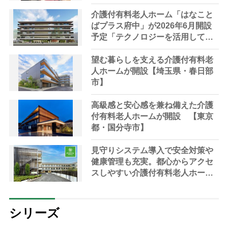
の可能性を広げる」「人生の幸福
を追求する」 “リハビリ革命”と
介護付有料老人ホーム「はなこと
は？
ばプラス府中」が2026年6月開設
予定「テクノロジーを活用して高
品質な介護サービスを提供」【東
京都・府中市】
望む暮らしを支える介護付有料老
人ホームが開設【埼玉県・春日部
市】
高級感と安心感を兼ね備えた介護
付有料老人ホームが開設 【東京
都・国分寺市】
見守りシステム導入で安全対策や
健康管理も充実。都心からアクセ
スしやすい介護付有料老人ホーム
が開設＜東京都江戸川区＞
シリーズ