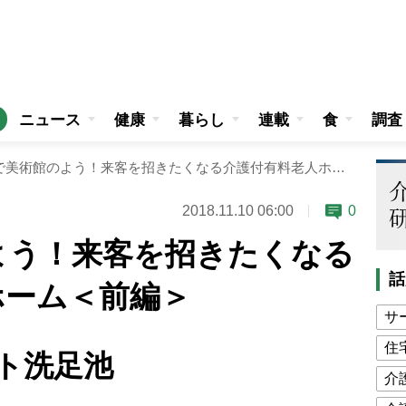
ニュース
健康
暮らし
連載
食
調査
まるで美術館のよう！来客を招きたくなる介護付有料老人ホーム＜前編＞
2018.11.10 06:00
0
よう！来客を招きたくなる
話
ホーム＜前編＞
サ
住
ト洗足池
介