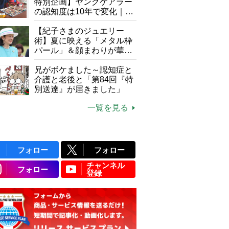
特別企画】ヤングケアラー
の認知度は10年で変化｜流
行語大賞にノミネート、法
律にも明記されたが果たし
【紀子さまのジュエリー
て現在は？
術】夏に映える「メタル枠
パール」＆顔まわりが華や
ぐ「揺れる一粒」の使い分
け方
兄がボケました～認知症と
介護と老後と「第84回『特
別送達』が届きました」
一覧を見る
フォロー
フォロー
チャンネル
フォロー
登録