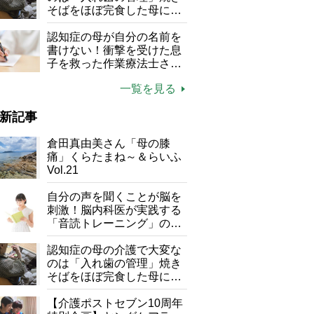
そばをほぼ完食した母に息
子が血の気が引いた理由
認知症の母が自分の名前を
書けない！衝撃を受けた息
子を救った作業療法士さん
の言葉
一覧を見る
新記事
倉田真由美さん「母の膝
痛」くらたまね～＆らいふ
Vol.21
自分の声を聞くことが脳を
刺激！脳内科医が実践する
「音読トレーニング」の極
意
認知症の母の介護で大変な
のは「入れ歯の管理」焼き
そばをほぼ完食した母に息
子が血の気が引いた理由
【介護ポストセブン10周年