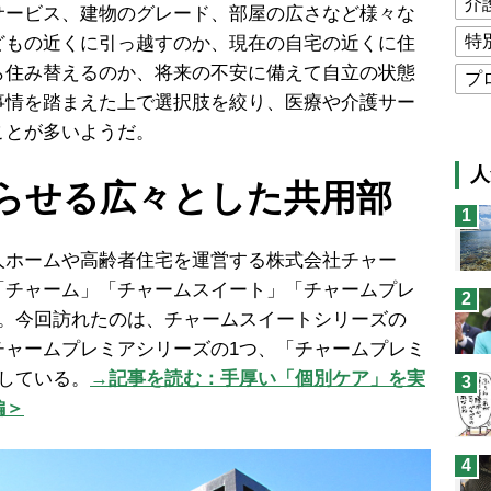
介
ービス、建物のグレード、部屋の広さなど様々な
特
どもの近くに引っ越すのか、現在の自宅の近くに住
ら住み替えるのか、将来の不安に備えて自立の状態
プ
事情を踏まえた上で選択肢を絞り、医療や介護サー
公
ことが多いようだ。
高
人
らせる広々とした共用部
猫
1
息
ホームや高齢者住宅を運営する株式会社チャー
兄
「チャーム」「チャームスイート」「チャームプレ
2
予
る。今回訪れたのは、チャームスイートシリーズの
チャームプレミアシリーズの1つ、「チャームプレミ
している。
→記事を読む：手厚い「個別ケア」を実
3
編＞
4