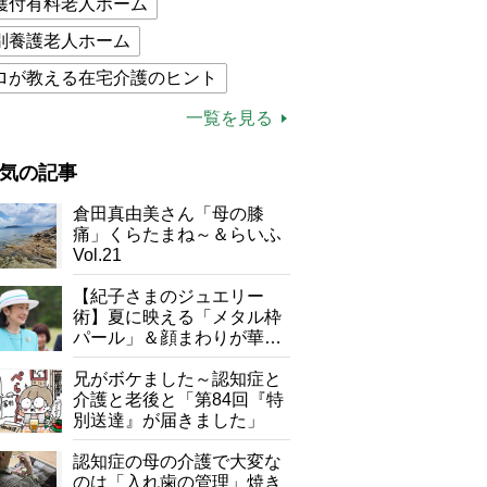
護付有料老人ホーム
別養護老人ホーム
ロが教える在宅介護のヒント
的介護保険制度
介護食
一覧を見る
木ブー
ケアマネジャー
気の記事
が母になつきません
倉田真由美さん「母の膝
子の遠距離介護サバイバル術
痛」くらたまね～＆らいふ
Vol.21
がボケました
便利なサービス
【紀子さまのジュエリー
防法
術】夏に映える「メタル枠
パール」＆顔まわりが華や
ぐ「揺れる一粒」の使い分
け方
兄がボケました～認知症と
介護と老後と「第84回『特
別送達』が届きました」
認知症の母の介護で大変な
のは「入れ歯の管理」焼き