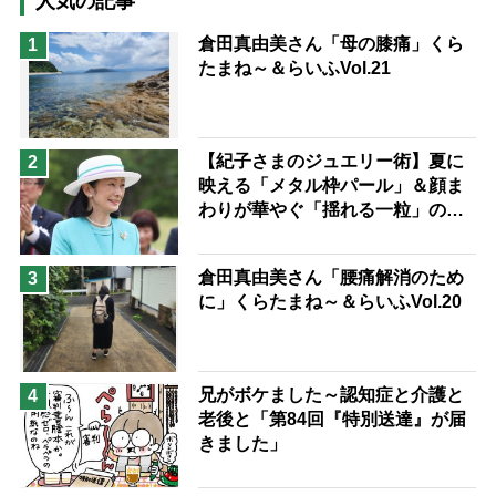
人気の記事
息子の遠距離介護サバイバル術
倉田真由美さん「母の膝痛」くら
1
たまね～＆らいふVol.21
兄がボケました
便利なサービス
予防法
【紀子さまのジュエリー術】夏に
2
映える「メタル枠パール」＆顔ま
わりが華やぐ「揺れる一粒」の使
い分け方
倉田真由美さん「腰痛解消のため
3
に」くらたまね～＆らいふVol.20
兄がボケました～認知症と介護と
4
老後と「第84回『特別送達』が届
きました」