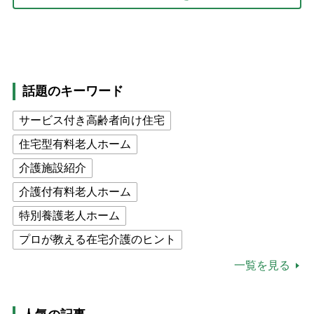
話題のキーワード
サービス付き高齢者向け住宅
住宅型有料老人ホーム
介護施設紹介
介護付有料老人ホーム
特別養護老人ホーム
プロが教える在宅介護のヒント
公的介護保険制度
介護食
一覧を見る
高木ブー
ケアマネジャー
猫が母になつきません