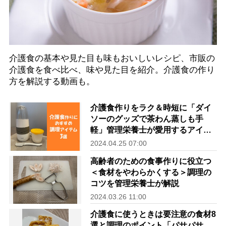
介護食の基本や見た目も味もおいしいレシピ、市販の
介護食を食べ比べ、味や見た目を紹介。介護食の作り
方を解説する動画も。
介護食作りをラク＆時短に「ダイ
ソーのグッズで茶わん蒸しも手
軽」管理栄養士が愛用するアイテ
ム3選
2024.04.25 07:00
高齢者のための食事作りに役立つ
＜食材をやわらかくする＞調理の
コツを管理栄養士が解説
2024.03.26 11:00
介護食に使うときは要注意の食材8
選と調理のポイント「パサパサ、