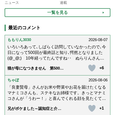
ぐ「揺れる一粒」の使い分
ニュース
連載
け方
一覧を見る
最近のコメント
ももりん3030
2026-08-07
いろいろあって､しばらく訪問していなかったので､今
日になって500回が最終話と知り､愕然となりました
(@_@;) 10年経ってたんですね･･ ぬらりんさんの
ホッコリするイラストと文章が大好きでした❢❢ 介
+6
猫が母になつきません 第500話
護では身内に理解してもらえないもどかしさを感じた
「ありがとう」【最終話】
り､いろいろありましたが､ぬらりんさんの文章を読ん
ちゃぼ
2026-08-06
で心救われたことが多々ありました。不定期での近況
報告を心待ちにしています。さびちゃん・隊長と､健
「良妻賢母」さんがお米や野菜やお花を届けたくなる
やかにお過ごしくださいね。ご多幸をお祈りしていま
マナミコさんも、ステキなお姉様です。きっとマナミ
す☆*゜
コさんが「うわー！」と喜んでくれる顔を見たくて、
あれこれ詰めて持って来てくださってるのだと思いま
+1
兄がボケました～認知症と介護
す。 お二人とも良いお友達ですね。
と老後と「第84回『特別送達』