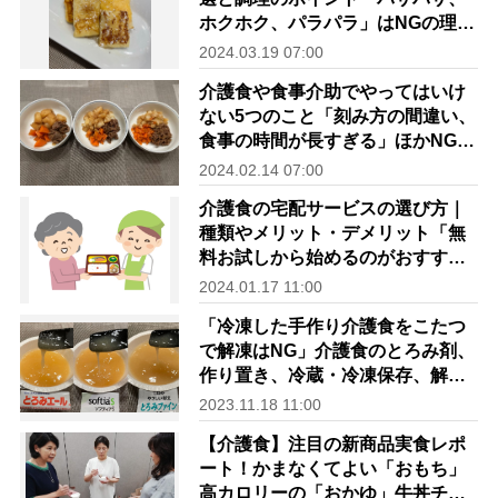
ホクホク、パラパラ」はNGの理由
を管理栄養士が解説
2024.03.19 07:00
介護食や食事介助でやってはいけ
ない5つのこと「刻み方の間違い、
食事の時間が長すぎる」ほかNG事
例と対策を管理栄養士が解説
2024.02.14 07:00
介護食の宅配サービスの選び方｜
種類やメリット・デメリット「無
料お試しから始めるのがおすす
め」【管理栄養士解説】
2024.01.17 11:00
「冷凍した手作り介護食をこたつ
で解凍はNG」介護食のとろみ剤、
作り置き、冷蔵・冷凍保存、解凍
の注意点を徹底解説
2023.11.18 11:00
【介護食】注目の新商品実食レポ
ート！かまなくてよい「おもち」
高カロリーの「おかゆ」牛丼チェ