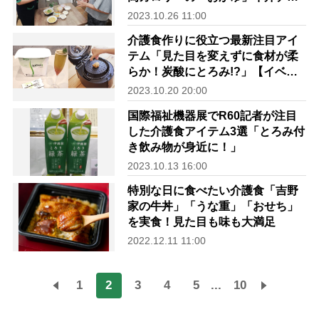
ーン店の「親子丼」
2023.10.26 11:00
介護食作りに役立つ最新注目アイ
テム「見た目を変えずに食材が柔
らか！炭酸にとろみ!?」【イベン
トレポート】
2023.10.20 20:00
国際福祉機器展でR60記者が注目
した介護食アイテム3選「とろみ付
き飲み物が身近に！」
2023.10.13 16:00
特別な日に食べたい介護食「吉野
家の牛丼」「うな重」「おせち」
を実食！見た目も味も大満足
2022.12.11 11:00
1
2
3
4
5
...
10