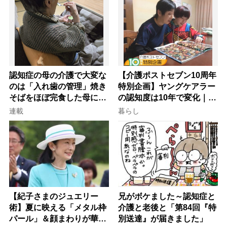
認知症の母の介護で大変な
【介護ポストセブン10周年
のは「入れ歯の管理」焼き
特別企画】ヤングケアラー
そばをほぼ完食した母に息
の認知度は10年で変化｜流
子が血の気が引いた理由
行語大賞にノミネート、法
連載
暮らし
律にも明記されたが果たし
て現在は？
【紀子さまのジュエリー
兄がボケました～認知症と
術】夏に映える「メタル枠
介護と老後と「第84回『特
パール」＆顔まわりが華や
別送達』が届きました」