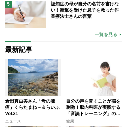
認知症の母が自分の名前を書けな
5
い！衝撃を受けた息子を救った作
業療法士さんの言葉
一覧を見る
最新記事
倉田真由美さん「母の膝
自分の声を聞くことが脳を
痛」くらたまね～＆らいふ
刺激！脳内科医が実践する
Vol.21
「音読トレーニング」の極
意
ニュース
健康