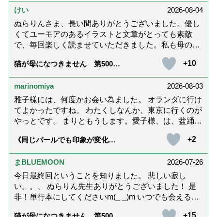
が届きました」
けい
2026-08-04
ぬらりんさま、長い間ありがとうございました。優し
くてユーモアのあるイラストと文章がとっても素敵
で、毎回楽しく読ませていただきました。私も母の介
護中で、癒されたり励みになりました。これから連載
+10
猫が母になつきません 第500話
がないのが寂しくてたまりませんが、いろんなエピソ
「ありがとう」【最終話】
ード思い出したりしながら頑張っていこうと思いま
marinomiya
2026-08-03
す。不定期でもいいので、また会えますように。書籍
化も希望です！本当にありがとうございました。
雅子様には、何度かお会い為ました。 オランダに行け
てよかったですね。 わたくしなんか、東京に行くのが
やっとです。 まりともうします。愛子様、は、盆踊り
のお姿が好きなんですね。 以上です。
+2
《同じパールでも印象が変化》
皇后雅子さまに学ぶ「大人の夏
ネックレス」上品＆涼しげに見
せる4つの法則
まBLUEMOON
2026-07-26
今日最終回ということを知りました。 悲しい寂し
い。。、 ぬらりん先生ありがとうございました！ 是
非！単行本にしてくださいm(_ _)m いつでも会える様
に。 お願いしますm(_ _)m
+15
猫が母になつきません 第500話