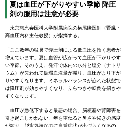
夏は血圧が下がりやすい季節 降圧
剤の服用は注意が必要
東京慈恵会医科大学附属病院の横尾隆医師（腎臓・
高血圧内科主任教授）が指摘する。
「ここ数年の猛暑で降圧剤による低血圧を招く患者が
増えています。夏は血管が広がって血圧が下がりやす
い季節。そのうえ、発汗で体内の水分と塩分（ナトリ
ウム）が失われて循環血液量が減り、血圧がより下が
りやすくなります。ミネラルバランスが崩れた状態で
は降圧剤が効きやすくなり、ふらつきや転倒を招きや
すくなります。
血圧が急低下すると最悪の場合、脳梗塞や腎障害を
引き起こしかねない。年を重ねると暑さや渇きの感度
が鈍り、脱水気味なのに自覚症状が出づらくなるの