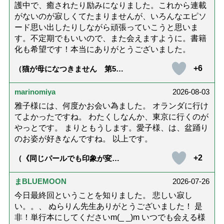
護中で、癒されたり励みになりました。これから連載
がないのが寂しくてたまりませんが、いろんなエピソ
ード思い出したりしながら頑張っていこうと思いま
す。不定期でもいいので、また会えますように。書籍
化も希望です！本当にありがとうございました。
+6
（猫が母になつきません 第500
話「ありがとう」【最終話】）
marinomiya
2026-08-03
雅子様には、何度かお会い為ました。 オランダに行け
てよかったですね。 わたくしなんか、東京に行くのが
やっとです。 まりともうします。愛子様、は、盆踊り
のお姿が好きなんですね。 以上です。
+2
（《同じパールでも印象が変
化》皇后雅子さまに学ぶ「大人
の夏ネックレス」上品＆涼しげ
に見せる4つの法則）
まBLUEMOON
2026-07-26
今日最終回ということを知りました。 悲しい寂し
い。。、 ぬらりん先生ありがとうございました！ 是
非！単行本にしてくださいm(_ _)m いつでも会える様