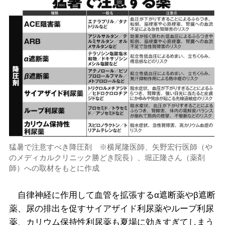
猛暑で注意すべき降圧剤 ※横尾隆医師、矢野宏行医師（や
のメディカルクリニック勝どき院長）、堀正隆さん（薬剤
師）への取材をもとに作成
自律神経に作用して血管を拡張するα遮断薬やβ遮断
薬、尿の排出を促すサイアザイド利尿薬やループ利尿
薬、カリウム保持性利尿薬も夏場に効きすぎてしまう