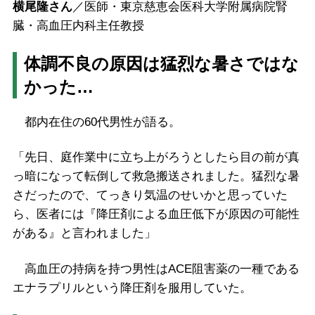
横尾隆さん
／医師・東京慈恵会医科大学附属病院腎
臓・高血圧内科主任教授
体調不良の原因は猛烈な暑さではな
かった…
都内在住の60代男性が語る。
「先日、庭作業中に立ち上がろうとしたら目の前が真
っ暗になって転倒して救急搬送されました。猛烈な暑
さだったので、てっきり気温のせいかと思っていた
ら、医者には『降圧剤による血圧低下が原因の可能性
がある』と言われました」
高血圧の持病を持つ男性はACE阻害薬の一種である
エナラプリルという降圧剤を服用していた。