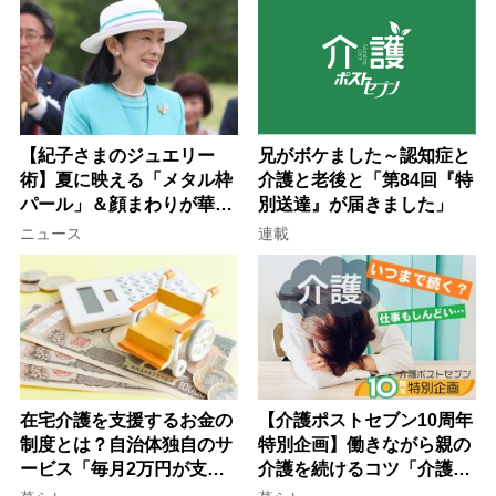
【紀子さまのジュエリー
兄がボケました～認知症と
術】夏に映える「メタル枠
介護と老後と「第84回『特
パール」＆顔まわりが華や
別送達』が届きました」
ぐ「揺れる一粒」の使い分
ニュース
連載
け方
在宅介護を支援するお金の
【介護ポストセブン10周年
制度とは？自治体独自のサ
特別企画】働きながら親の
ービス「毎月2万円が支給
介護を続けるコツ「介護は
される」ケースも【FP解
10年以上続くことも…3つ