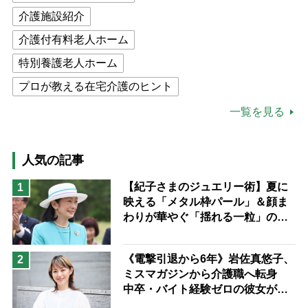
介護施設紹介
介護付有料老人ホーム
特別養護老人ホーム
プロが教える在宅介護のヒント
公的介護保険制度
介護食
一覧を見る
高木ブー
ケアマネジャー
猫が母になつきません
人気の記事
息子の遠距離介護サバイバル術
【紀子さまのジュエリー術】夏に
1
映える「メタル枠パール」＆顔ま
兄がボケました
便利なサービス
わりが華やぐ「揺れる一粒」の使
予防法
い分け方
《電撃引退から6年》岩佐真悠子、
2
ミスマガジンから介護職へ転身
中卒・バイト経験ゼロの彼女が見
つけた“居場所”「社会の役に立ち