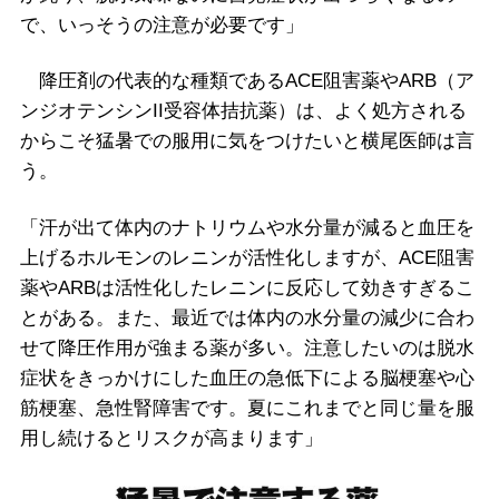
で、いっそうの注意が必要です」
降圧剤の代表的な種類であるACE阻害薬やARB（ア
ンジオテンシンII受容体拮抗薬）は、よく処方される
からこそ猛暑での服用に気をつけたいと横尾医師は言
う。
「汗が出て体内のナトリウムや水分量が減ると血圧を
上げるホルモンのレニンが活性化しますが、ACE阻害
薬やARBは活性化したレニンに反応して効きすぎるこ
とがある。また、最近では体内の水分量の減少に合わ
せて降圧作用が強まる薬が多い。注意したいのは脱水
症状をきっかけにした血圧の急低下による脳梗塞や心
筋梗塞、急性腎障害です。夏にこれまでと同じ量を服
用し続けるとリスクが高まります」