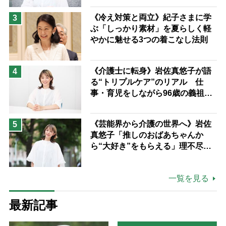
ながら自分らしくいられる」
《冷え対策と両立》紀子さまに学
3
ぶ「しっかり素材」を夏らしく軽
やかに魅せる3つの着こなし法則
《介護士に転身》岩佐真悠子が語
4
る“トリプルケア”のリアル 仕
事・育児をしながら96歳の義祖母
と同居して介護 プロだから言え
る「家での介護は“雑”でも気にし
《芸能界から介護の世界へ》岩佐
5
ない」
真悠子「推しのおばあちゃんか
ら“大好き”をもらえる」理不尽さ
も吹き飛ぶ“やりがい”、介護の現
場は「愛おしい」
一覧を見る
最新記事