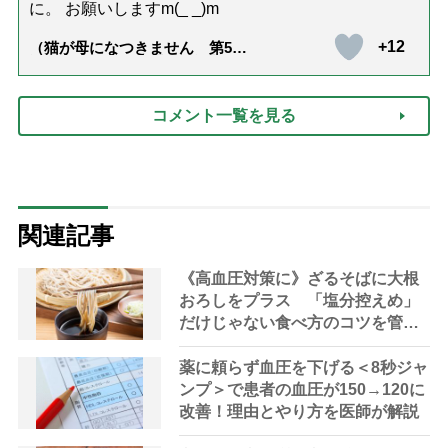
に。 お願いしますm(_ _)m
+12
（猫が母になつきません 第500
話「ありがとう」【最終話】）
コメント一覧を見る
関連記事
《高血圧対策に》ざるそばに大根
おろしをプラス 「塩分控えめ」
だけじゃない食べ方のコツを管理
栄養士が解説する
薬に頼らず血圧を下げる＜8秒ジャ
ンプ＞で患者の血圧が150→120に
改善！理由とやり方を医師が解説