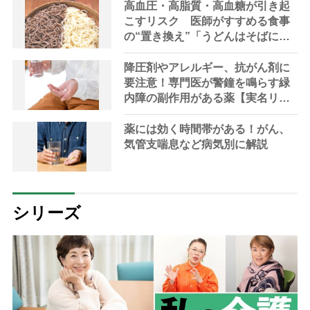
高血圧・高脂質・高血糖が引き起
こすリスク 医師がすすめる食事
の“置き換え”「うどんはそばに」
「肉は鶏肉を」「砂糖よりはちみ
つ」
降圧剤やアレルギー、抗がん剤に
要注意！専門医が警鐘を鳴らす緑
内障の副作用がある薬【実名リス
ト90付き】
薬には効く時間帯がある！がん、
気管支喘息など病気別に解説
シリーズ