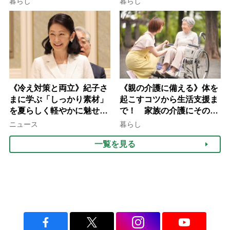
暮らし
暮らし
説】
のフェーズに分けて考えて
みよう」【社会福祉士解
説】
《冷え対策と両立》紀子さ
《親の介護に備える》体を
まに学ぶ「しっかり素材」
起こすコツから生活支援ま
を夏らしく軽やかに魅せる
で！ 家族の介護にそのま
3つの着こなし法則
ま活かせる2つの資格
ニュース
暮らし
一覧を見る