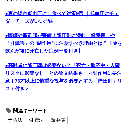
●夏の隠れ低血圧に…食べて対策9選 ｜低血圧にチェ
ダーチーズがいい理由
●医師や薬剤師が警鐘！降圧剤に潜む「腎障害」や
「肝障害」の“副作用”に注意すべき理由とは？【薬を
飲んだ後に死亡した症例一覧付き】
●高齢者に降圧薬は必要ない？「死亡・脳卒中・入院
リスクに影響なし」との論文結果も ＜副作用に要注
意！75才以上に慎重な投与を必要とする「降圧剤」リ
スト付き＞
関連キーワード
予防法
健康法
熱中症