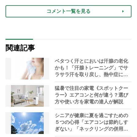
コメント一覧を見る
関連記事
ベタつく汗とにおいは汗腺の老化
かも！「汗腺トレーニング」でサ
ラサラ汗を取り戻し、熱中症に負
けない体へ
猛暑で注目の家電《スポットクー
ラー》エアコンと何が違う？選び
方や使い方を家電の達人が解説
シニアが健康に夏を過ごすための
５つの心得「エアコンは節約しす
ぎない」「ネックリングの併用で
電気代をお得に」【節約＆家事ア