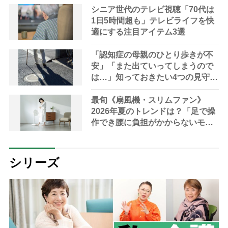
ドバイザー解説】
シニア世代のテレビ視聴「70代は
1日5時間超も」テレビライフを快
適にする注目アイテム3選
「認知症の母親のひとり歩きが不
安」「また出ていってしまうので
は…」知っておきたい4つの見守り
方法やサービスを専門家が解説
最旬《扇風機・スリムファン》
2026年夏のトレンドは？「足で操
作でき腰に負担がかからないモデ
ルも」【家電の達人が解説】
シリーズ