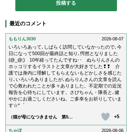
最近のコメント
ももりん3030
2026-08-07
いろいろあって､しばらく訪問していなかったので､今
日になって500回が最終話と知り､愕然となりました
(@_@;) 10年経ってたんですね･･ ぬらりんさんの
ホッコリするイラストと文章が大好きでした❢❢ 介
護では身内に理解してもらえないもどかしさを感じた
り､いろいろありましたが､ぬらりんさんの文章を読ん
で心救われたことが多々ありました。不定期での近況
報告を心待ちにしています。さびちゃん・隊長と､健
やかにお過ごしくださいね。ご多幸をお祈りしていま
す☆*゜
+5
（猫が母になつきません 第500
話「ありがとう」【最終話】）
ちゃぼ
2026-08-06