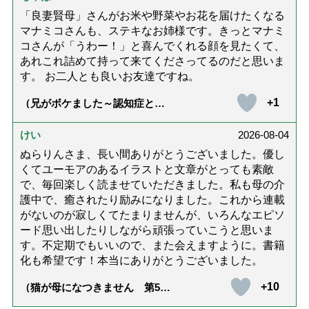
「良妻賢母」さんがお米や野菜やお花を届けたくなる
マナミコさんも、ステキなお姉様です。きっとマナミ
コさんが「うわー！」と喜んでくれる顔を見たくて、
あれこれ詰めて持って来てくださってるのだと思いま
す。 お二人とも良いお友達ですね。
+1
（兄がボケました～認知症と介
護と老後と「第84回『特別送
達』が届きました」）
けい
2026-08-04
ぬらりんさま、長い間ありがとうございました。優し
くてユーモアのあるイラストと文章がとっても素敵
で、毎回楽しく読ませていただきました。私も母の介
護中で、癒されたり励みになりました。これから連載
がないのが寂しくてたまりませんが、いろんなエピソ
ード思い出したりしながら頑張っていこうと思いま
す。不定期でもいいので、また会えますように。書籍
化も希望です！本当にありがとうございました。
+10
（猫が母になつきません 第500
話「ありがとう」【最終話】）