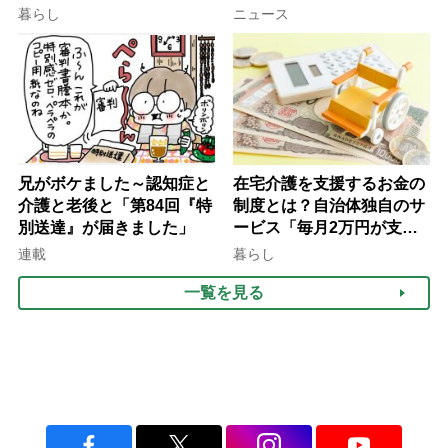
行語大賞にノミネート、法
ぐ「揺れる一粒」の使い分
暮らし
ニュース
律にも明記されたが果たし
け方
て現在は？
兄がボケました～認知症と
在宅介護を支援するお金の
介護と老後と「第84回『特
制度とは？自治体独自のサ
別送達』が届きました」
ービス「毎月2万円が支給
される」ケースも【FP解
連載
暮らし
説】
一覧を見る