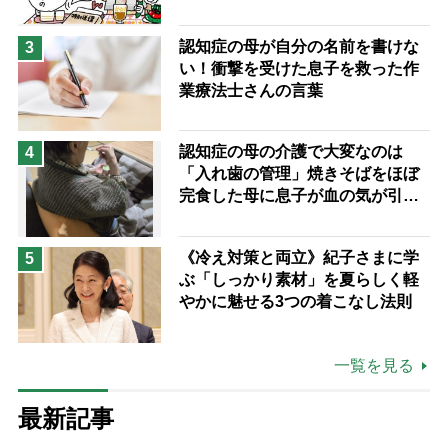
認知症の母が自分の名前を書けな
3
い！衝撃を受けた息子を救った作
業療法士さんの言葉
認知症の母の介護で大変なのは
4
「入れ歯の管理」焼きそばをほぼ
完食した母に息子が血の気が引い
た理由
《冷え対策と両立》紀子さまに学
5
ぶ「しっかり素材」を夏らしく軽
やかに魅せる3つの着こなし法則
一覧を見る
最新記事