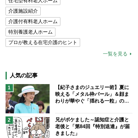
住宅型有料老人ホーム
介護施設紹介
介護付有料老人ホーム
特別養護老人ホーム
プロが教える在宅介護のヒント
公的介護保険制度
介護食
一覧を見る
高木ブー
ケアマネジャー
猫が母になつきません
人気の記事
息子の遠距離介護サバイバル術
【紀子さまのジュエリー術】夏に
1
映える「メタル枠パール」＆顔ま
兄がボケました
便利なサービス
わりが華やぐ「揺れる一粒」の使
予防法
い分け方
兄がボケました～認知症と介護と
2
老後と「第84回『特別送達』が届
きました」