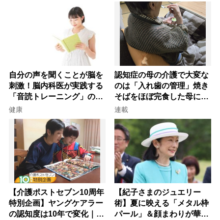
自分の声を聞くことが脳を
認知症の母の介護で大変な
刺激！脳内科医が実践する
のは「入れ歯の管理」焼き
「音読トレーニング」の極
そばをほぼ完食した母に息
意
子が血の気が引いた理由
健康
連載
【介護ポストセブン10周年
【紀子さまのジュエリー
特別企画】ヤングケアラー
術】夏に映える「メタル枠
の認知度は10年で変化｜流
パール」＆顔まわりが華や