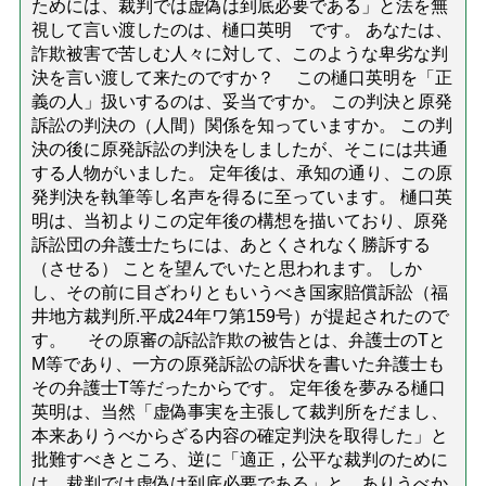
ためには、裁判では虚偽は到底必要である」と法を無
視して言い渡したのは、樋口英明 です。 あなたは、
詐欺被害で苦しむ人々に対して、このような卑劣な判
決を言い渡して来たのですか？ この樋口英明を「正
義の人」扱いするのは、妥当ですか。 この判決と原発
訴訟の判決の（人間）関係を知っていますか。 この判
決の後に原発訴訟の判決をしましたが、そこには共通
する人物がいました。 定年後は、承知の通り、この原
発判決を執筆等し名声を得るに至っています。 樋口英
明は、当初よりこの定年後の構想を描いており、原発
訴訟団の弁護士たちには、あとくされなく勝訴する
（させる） ことを望んでいたと思われます。 しか
し、その前に目ざわりともいうべき国家賠償訴訟（福
井地方裁判所.平成24年ワ第159号）が提起されたので
す。 その原審の訴訟詐欺の被告とは、弁護士のTと
M等であり、一方の原発訴訟の訴状を書いた弁護士も
その弁護士T等だったからです。 定年後を夢みる樋口
英明は、当然「虚偽事実を主張して裁判所をだまし、
本来ありうべからざる内容の確定判決を取得した」と
批難すべきところ、逆に「適正，公平な裁判のために
は、裁判では虚偽は到底必要である」と ありうべか