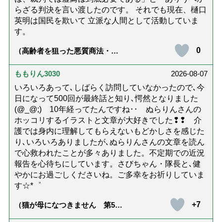
らざる判決を言い渡したのです。 それでも現在、樋口
英明は国民を欺いて 立派な人間として活動していま
す。
0
（高齢者を狙った悪質商法・訪
問詐欺の種類と実例9選｜騙され
ないための4つの対策「騙されや
すい人の特徴は？」【社会福祉
ももりん3030
2026-08-07
士解説】）
いろいろあって､しばらく訪問していなかったので､今
日になって500回が最終話と知り､愕然となりました
(@_@;) 10年経ってたんですね･･ ぬらりんさんの
ホッコリするイラストと文章が大好きでした❢❢ 介
護では身内に理解してもらえないもどかしさを感じた
り､いろいろありましたが､ぬらりんさんの文章を読ん
で心救われたことが多々ありました。不定期での近況
報告を心待ちにしています。さびちゃん・隊長と､健
やかにお過ごしくださいね。ご多幸をお祈りしていま
す☆*゜
+7
（猫が母になつきません 第500
話「ありがとう」【最終話】）