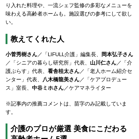
り入れた料理や、一流シェフ監修の多彩なメニューを
味わえる高齢者ホームも。施設選びの参考にして欲し
い。
教えてくれた人
小菅秀樹さん
／「LIFULL介護」編集長、
岡本弘子さん
／「シニアの暮らし研究所」代表、
山川仁さん
／「介
護ぷらす」代表、
看舎桂太さん
／「老人ホーム紹介セ
ンター」代表、
八木橋龍美さん
／「ケアプロデュー
ス」室長、
中谷ミホさん
／ケアマネライター
※記事内の推薦コメントは、苗字のみ記載していま
す。
介護のプロが厳選 美食にこだわる
高齢者ホーム5選