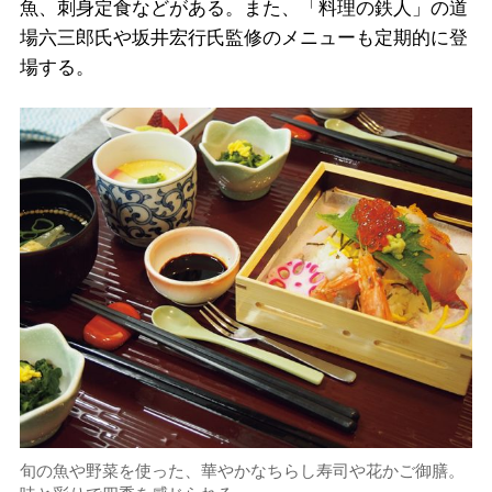
魚、刺身定食などがある。また、「料理の鉄人」の道
場六三郎氏や坂井宏行氏監修のメニューも定期的に登
場する。
旬の魚や野菜を使った、華やかなちらし寿司や花かご御膳。