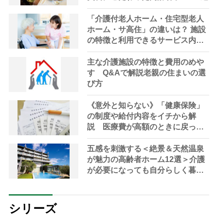
「介護付老人ホーム・住宅型老人
ホーム・サ高住」の違いは？ 施設
の特徴と利用できるサービス内容
の違いを知っておこう【社会福祉
士解説】
主な介護施設の特徴と費用のめや
す Q&Aで解説老親の住まいの選
び方
《意外と知らない》「健康保険」
の制度や給付内容をイチから解
説 医療費が高額のときに戻って
くる「高額療養費制度」の損しな
い使い方も
五感を刺激する＜絶景＆天然温泉
が魅力の高齢者ホーム12選＞介護
が必要になっても自分らしく暮ら
す「終の住処」をプロが厳選
シリーズ