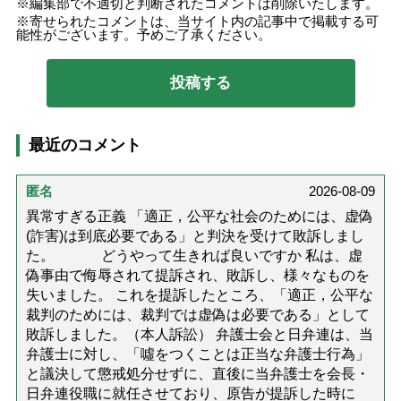
編集部で不適切と判断されたコメントは削除いたします。
寄せられたコメントは、当サイト内の記事中で掲載する可
能性がございます。予めご了承ください。
最近のコメント
匿名
2026-08-09
異常すぎる正義 「適正，公平な社会のためには、虚偽
(詐害)は到底必要である」と判決を受けて敗訴しまし
た。 どうやって生きれば良いですか 私は、虚
偽事由で侮辱されて提訴され、敗訴し、様々なものを
失いました。 これを提訴したところ、「適正，公平な
裁判のためには、裁判では虚偽は必要である」として
敗訴しました。（本人訴訟） 弁護士会と日弁連は、当
弁護士に対し、「噓をつくことは正当な弁護士行為」
と議決して懲戒処分せずに、直後に当弁護士を会長・
日弁連役職に就任させており、原告が提訴した時に