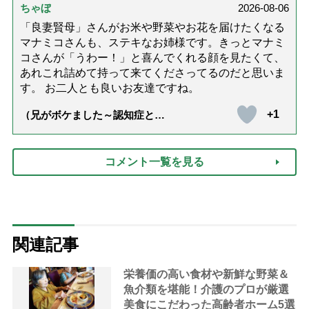
ちゃぼ
2026-08-06
「良妻賢母」さんがお米や野菜やお花を届けたくなる
マナミコさんも、ステキなお姉様です。きっとマナミ
コさんが「うわー！」と喜んでくれる顔を見たくて、
あれこれ詰めて持って来てくださってるのだと思いま
す。 お二人とも良いお友達ですね。
+1
（兄がボケました～認知症と介
護と老後と「第84回『特別送
達』が届きました」）
コメント一覧を見る
関連記事
栄養価の高い食材や新鮮な野菜＆
魚介類を堪能！介護のプロが厳選
美食にこだわった高齢者ホーム5選