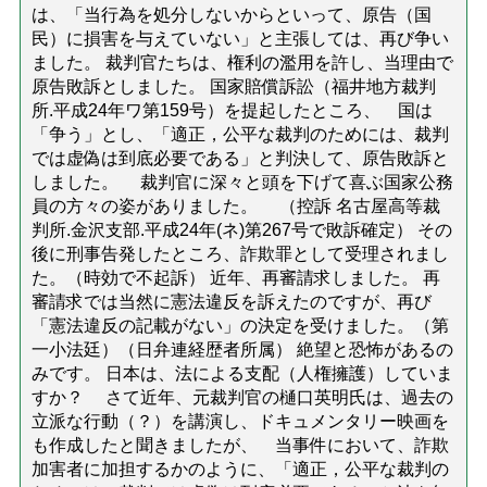
は、「当行為を処分しないからといって、原告（国
民）に損害を与えていない」と主張しては、再び争い
ました。 裁判官たちは、権利の濫用を許し、当理由で
原告敗訴としました。 国家賠償訴訟（福井地方裁判
所.平成24年ワ第159号）を提起したところ、 国は
「争う」とし、「適正，公平な裁判のためには、裁判
では虚偽は到底必要である」と判決して、原告敗訴と
しました。 裁判官に深々と頭を下げて喜ぶ国家公務
員の方々の姿がありました。 （控訴 名古屋高等裁
判所.金沢支部.平成24年(ネ)第267号で敗訴確定） その
後に刑事告発したところ、詐欺罪として受理されまし
た。（時効で不起訴） 近年、再審請求しました。 再
審請求では当然に憲法違反を訴えたのですが、再び
「憲法違反の記載がない」の決定を受けました。（第
一小法廷）（日弁連経歴者所属） 絶望と恐怖があるの
みです。 日本は、法による支配（人権擁護）していま
すか？ さて近年、元裁判官の樋口英明氏は、過去の
立派な行動（？）を講演し、ドキュメンタリー映画を
も作成したと聞きましたが、 当事件において、詐欺
加害者に加担するかのように、「適正，公平な裁判の