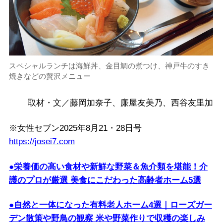
スペシャルランチは海鮮丼、金目鯛の煮つけ、神戸牛のすき
焼きなどの贅沢メニュー
取材・文／藤岡加奈子、廉屋友美乃、西谷友里加
※女性セブン2025年8月21・28日号
https://josei7.com
●栄養価の高い食材や新鮮な野菜＆魚介類を堪能！介
護のプロが厳選 美食にこだわった高齢者ホーム5選
●自然と一体になった有料老人ホーム4選｜ローズガー
デン散策や野鳥の観察 米や野菜作りで収穫の楽しみ