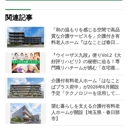
関連記事
「和の温もりを感じる空間で高品
質な介護サービスを」介護付き有
料老人ホーム『はなことば春日
部』来春オープン【埼玉県・春日
部市】
『ウイーザス九段』便りVol.2《大
好評リハビリ》の秘密に迫る！専
門職リハチームが挑む「在宅復帰
の可能性を広げる」「人生の幸福
を追求する」 “リハビリ革命”と
介護付有料老人ホーム「はなこと
は？
ばプラス府中」が2026年6月開設
予定「テクノロジーを活用して高
品質な介護サービスを提供」【東
京都・府中市】
望む暮らしを支える介護付有料老
人ホームが開設【埼玉県・春日部
市】