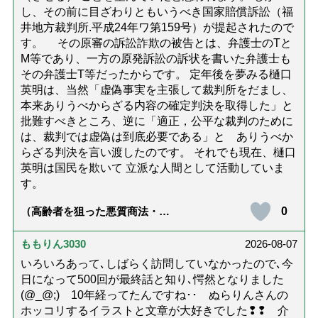
し、その前に目ざわりともいうべき国家賠償訴訟（福
井地方裁判所.平成24年ワ第159号）が提起されたので
す。 その原審の訴訟詐欺の被告とは、弁護士のTと
M等であり、一方の原発訴訟の訴状を書いた弁護士も
その弁護士T等だったからです。 定年後を夢みる樋口
英明は、当然「虚偽事実を主張して裁判所をだまし、
本来ありうべからざる内容の確定判決を取得した」と
批難すべきところ、逆に「適正，公平な裁判のために
は、裁判では虚偽は到底必要である」と ありうべか
らざる判決を言い渡したのです。 それでも現在、樋口
英明は国民を欺いて 立派な人間として活動していま
す。
0
（高齢者を狙った悪質商法・訪
問詐欺の種類と実例9選｜騙され
ないための4つの対策「騙されや
すい人の特徴は？」【社会福祉
ももりん3030
2026-08-07
士解説】）
いろいろあって､しばらく訪問していなかったので､今
日になって500回が最終話と知り､愕然となりました
(@_@;) 10年経ってたんですね･･ ぬらりんさんの
ホッコリするイラストと文章が大好きでした❢❢ 介