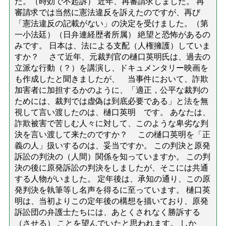
た。（時効で不起訴） 近年、再審請求しました。 再
審請求では当然に憲法違反を訴えたのですが、再び
「憲法違反の記載がない」の決定を受けました。（第
一小法廷）（日弁連経歴者所属） 絶望と恐怖があるの
みです。 日本は、法による支配（人権擁護）していま
すか？ さて近年、元裁判官の樋口英明氏は、過去の
立派な行動（？）を講演し、ドキュメンタリー映画を
も作成したと聞きましたが、 当事件において、詐欺
加害者に加担するかのように、「適正，公平な裁判の
ためには、裁判では虚偽は到底必要である」と法を無
視して言い渡したのは、樋口英明 です。 あなたは、
詐欺被害で苦しむ人々に対して、このような卑劣な判
決を言い渡して来たのですか？ この樋口英明を「正
義の人」扱いするのは、妥当ですか。 この判決と原発
訴訟の判決の（人間）関係を知っていますか。 この判
決の後に原発訴訟の判決をしましたが、そこには共通
する人物がいました。 定年後は、承知の通り、この原
発判決を執筆等し名声を得るに至っています。 樋口英
明は、当初よりこの定年後の構想を描いており、原発
訴訟団の弁護士たちには、あとくされなく勝訴する
（させる） ことを望んでいたと思われます。 しか