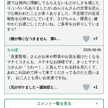
護では身内に理解してもらえないもどかしさを感じた
り､いろいろありましたが､ぬらりんさんの文章を読ん
で心救われたことが多々ありました。不定期での近況
報告を心待ちにしています。さびちゃん・隊長と､健
やかにお過ごしくださいね。ご多幸をお祈りしていま
す☆*゜
+7
（猫が母になつきません 第500
話「ありがとう」【最終話】）
ちゃぼ
2026-08-06
「良妻賢母」さんがお米や野菜やお花を届けたくなる
マナミコさんも、ステキなお姉様です。きっとマナミ
コさんが「うわー！」と喜んでくれる顔を見たくて、
あれこれ詰めて持って来てくださってるのだと思いま
す。 お二人とも良いお友達ですね。
+1
（兄がボケました～認知症と介
護と老後と「第84回『特別送
達』が届きました」）
コメント一覧を見る