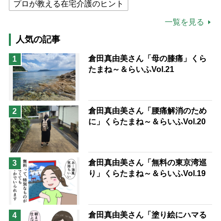
プロが教える在宅介護のヒント
公的介護保険制度
介護食
一覧を見る
高木ブー
ケアマネジャー
人気の記事
猫が母になつきません
倉田真由美さん「母の膝痛」くら
1
たまね～＆らいふVol.21
息子の遠距離介護サバイバル術
兄がボケました
便利なサービス
予防法
倉田真由美さん「腰痛解消のため
2
に」くらたまね～＆らいふVol.20
倉田真由美さん「無料の東京湾巡
3
り」くらたまね～＆らいふVol.19
倉田真由美さん「塗り絵にハマる
4