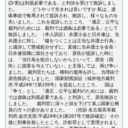
(詐害)は到底必要である」と判決を受けて敗訴しまし
た。 どうやって生きれば良いですか 私は、虚
偽事由で侮辱されて提訴され、敗訴し、様々なものを
失いました。 これを提訴したところ、「適正，公平な
裁判のためには、裁判では虚偽は必要である」として
敗訴しました。（本人訴訟） 弁護士会と日弁連は、当
弁護士に対し、「噓をつくことは正当な弁護士行為」
と議決して懲戒処分せずに、直後に当弁護士を会長・
日弁連役職に就任させており、原告が提訴した時に
は、「当行為を処分しないからといって、原告（国
民）に損害を与えていない」と主張しては、再び争い
ました。 裁判官たちは、権利の濫用を許し、当理由で
原告敗訴としました。 国家賠償訴訟（福井地方裁判
所.平成24年ワ第159号）を提起したところ、 国は
「争う」とし、「適正，公平な裁判のためには、裁判
では虚偽は到底必要である」と判決して、原告敗訴と
しました。 裁判官に深々と頭を下げて喜ぶ国家公務
員の方々の姿がありました。 （控訴 名古屋高等裁
判所.金沢支部.平成24年(ネ)第267号で敗訴確定） その
後に刑事告発したところ、詐欺罪として受理されまし