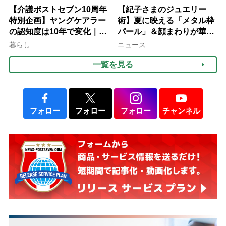
【介護ポストセブン10周年
【紀子さまのジュエリー
特別企画】ヤングケアラー
術】夏に映える「メタル枠
の認知度は10年で変化｜流
パール」＆顔まわりが華や
行語大賞にノミネート、法
ぐ「揺れる一粒」の使い分
暮らし
ニュース
律にも明記されたが果たし
け方
一覧を見る
て現在は？
フォロー
フォロー
フォロー
チャンネル