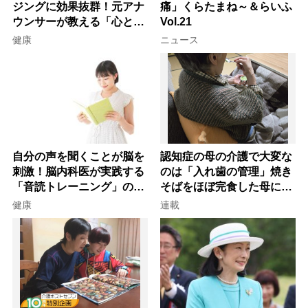
ジングに効果抜群！元アナ
痛」くらたまね～＆らいふ
ウンサーが教える「心と体
Vol.21
を元気にする音読の習慣」
健康
ニュース
自分の声を聞くことが脳を
認知症の母の介護で大変な
刺激！脳内科医が実践する
のは「入れ歯の管理」焼き
「音読トレーニング」の極
そばをほぼ完食した母に息
意
子が血の気が引いた理由
健康
連載