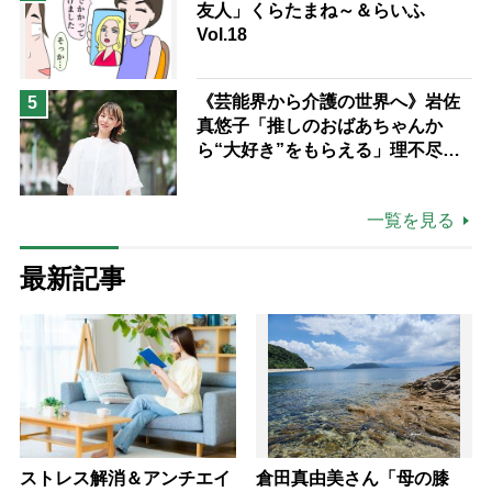
友人」くらたまね～＆らいふ
Vol.18
《芸能界から介護の世界へ》岩佐
5
真悠子「推しのおばあちゃんか
ら“大好き”をもらえる」理不尽さ
も吹き飛ぶ“やりがい”、介護の現
場は「愛おしい」
一覧を見る
最新記事
ストレス解消＆アンチエイ
倉田真由美さん「母の膝