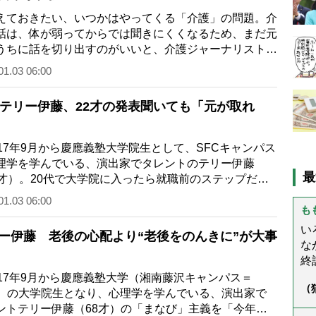
ておきたい、いつかはやってくる「介護」の問題。介
話は、体が弱ってからでは聞きにくくなるため、まだ元
うちに話を切り出すのがいいと、介護ジャーナリスト・
差惠子さんは語る。 帰省で実家に…
01.03 06:00
才テリー伊藤、22才の発表聞いても「元が取れ
17年9月から慶應義塾大学院生として、SFCキャンパス
理学を学んでいる、演出家でタレントのテリー伊藤
最
8才）。20代で大学院に入ったら就職前のステップだか
ぶことに心ここに在らずかもしれないが、大…
01.03 06:00
も
い
ー伊藤 老後の心配より“老後をのんきに”が大事
な
終
(
17年9月から慶應義塾大学（湘南藤沢キャンパス＝
（
ぬ
C）の大学院生となり、心理学を学んでいる、演出家で
ん
と
ントテリー伊藤（68才）の「まなび」主義を「今年は
う