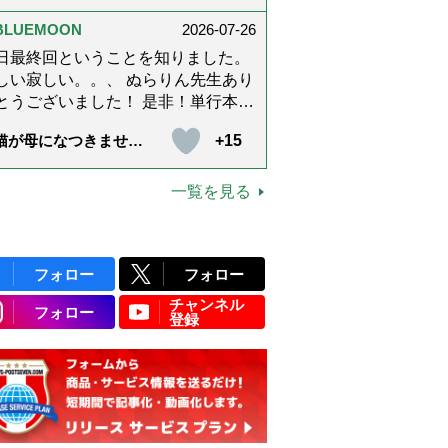
上です。
ぶ「大人の夏ネックレ
」上品＆涼しげに見せ
BLUEMOON
2026-07-26
4つの法則）
日最終回ということを知りました。
しい寂しい。。、 ぬらりん先生あり
うございました！ 是非！単行本に
てくださいm(_ _)m いつでも会える
+15
猫が母になつきませ
に。 お願いしますm(_ _)m
 第500話「ありがと
」【最終話】）
一覧を見る
フォロー
フォロー
チャンネル
フォロー
登録