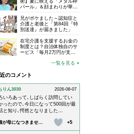
て現在は？
術】夏に映える「メタル枠
パール」＆顔まわりが華や
ぐ「揺れる一粒」の使い分
け方
兄がボケました～認知症と
介護と老後と「第84回『特
別送達』が届きました」
在宅介護を支援するお金の
制度とは？自治体独自のサ
ービス「毎月2万円が支給
される」ケースも【FP解
一覧を見る
説】
近のコメント
もりん3030
2026-08-07
ろいろあって､しばらく訪問してい
かったので､今日になって500回が最
話と知り､愕然となりました
@_@;) 10年経ってたんですね･･
+5
猫が母になつきませ
らりんさんのホッコリするイラスト
 第500話「ありがと
文章が大好きでした❢❢ 介護では
」【最終話】）