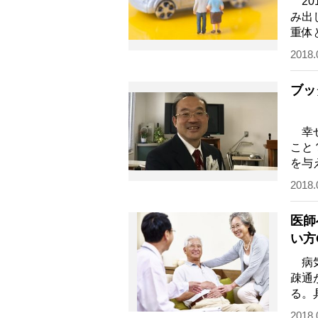
20
み出
重体
児が
2018.
ブッ
幸せ
こと
を与
祖、
2018.
医師
い方
病気
疎通
る。
きた
2018.