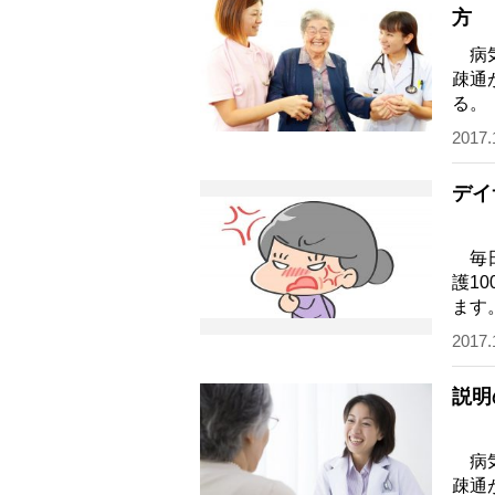
方
病気
疎通
る。
い、
2017.
デイ
毎日
護1
ます
紹介
2017.
説明
病気
疎通