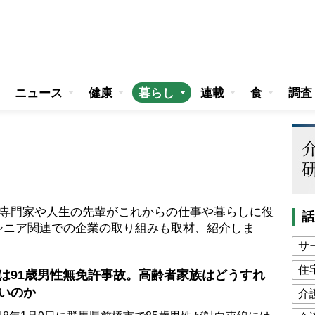
ニュース
健康
暮らし
連載
食
調査
、専門家や人生の先輩がこれからの仕事や暮らしに役
話
シニア関連での企業の取り組みも取材、紹介しま
サ
住
は91歳男性無免許事故。高齢者家族はどうすれ
いのか
介