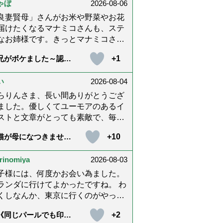
ゃぼ
2026-08-06
内に理解してもらえないもどかしさ
感じたり､いろいろありましたが､ぬ
良妻賢母」さんがお米や野菜やお花
りんさんの文章を読んで心救われた
届けたくなるマナミコさんも、ステ
とが多々ありました。不定期での近
なお姉様です。きっとマナミコさん
報告を心待ちにしています。さびち
「うわー！」と喜んでくれる顔を見
+1
兄がボケました～認知
ん・隊長と､健やかにお過ごしくだ
くて、あれこれ詰めて持って来てく
と介護と老後と「第84
いね。ご多幸をお祈りしています
さってるのだと思います。 お二人と
『特別送達』が届きま
た」）
*゜
い
2026-08-04
良いお友達ですね。
らりんさま、長い間ありがとうござ
ました。優しくてユーモアのあるイ
ストと文章がとっても素敵で、毎回
しく読ませていただきました。私も
+10
猫が母になつきませ
の介護中で、癒されたり励みになり
 第500話「ありがと
した。これから連載がないのが寂し
」【最終話】）
rinomiya
2026-08-03
てたまりませんが、いろんなエピソ
ド思い出したりしながら頑張ってい
子様には、何度かお会い為ました。
うと思います。不定期でもいいの
ランダに行けてよかったですね。 わ
、また会えますように。書籍化も希
くしなんか、東京に行くのがやっと
です！本当にありがとうございまし
す。 まりともうします。愛子様、
+2
《同じパールでも印象
。
、盆踊りのお姿が好きなんですね。
変化》皇后雅子さまに