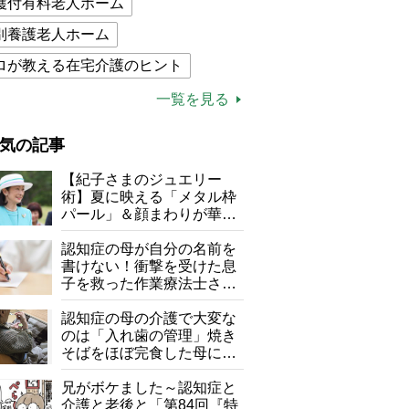
護付有料老人ホーム
別養護老人ホーム
ロが教える在宅介護のヒント
的介護保険制度
介護食
一覧を見る
木ブー
ケアマネジャー
気の記事
が母になつきません
【紀子さまのジュエリー
子の遠距離介護サバイバル術
術】夏に映える「メタル枠
パール」＆顔まわりが華や
がボケました
便利なサービス
ぐ「揺れる一粒」の使い分
け方
認知症の母が自分の名前を
防法
書けない！衝撃を受けた息
子を救った作業療法士さん
の言葉
認知症の母の介護で大変な
のは「入れ歯の管理」焼き
そばをほぼ完食した母に息
子が血の気が引いた理由
兄がボケました～認知症と
介護と老後と「第84回『特