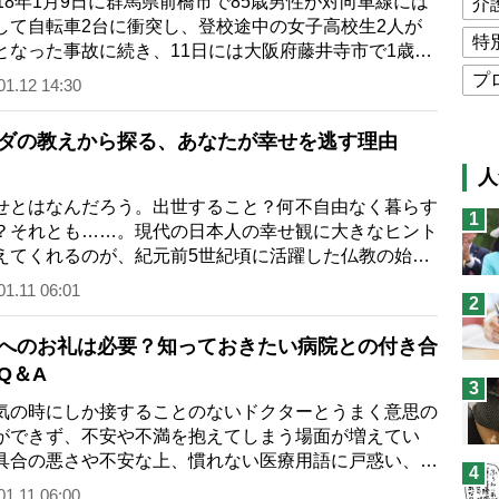
18年1月9日に群馬県前橋市で85歳男性が対向車線には
介
して自転車2台に衝突し、登校途中の女子高校生2人が
特
となった事故に続き、11日には大阪府藤井寺市で1歳女
車にはねられて大けがをする事故があり、…
プ
01.12 14:30
公
ダの教えから探る、あなたが幸せを逃す理由
高
人
猫
とはなんだろう。出世すること？何不自由なく暮らす
1
？それとも……。現代の日本人の幸せ観に大きなヒント
息
えてくれるのが、紀元前5世紀頃に活躍した仏教の始
兄
ブッダの残した言葉だ。なぜなら仏教の大…
01.11 06:01
2
予
へのお礼は必要？知っておきたい病院との付き合
Q＆A
3
の時にしか接することのないドクターとうまく意思の
ができず、不安や不満を抱えてしまう場面が増えてい
具合の悪さや不安な上、慣れない医療用語に戸惑い、聞
4
いことが聞けずもんもんとしてしまう…
01.11 06:00