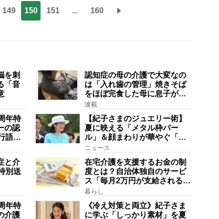
149
150
151
...
160
脳を刺
認知症の母の介護で大変なの
る「音
は「入れ歯の管理」焼きそば
意
をほぼ完食した母に息子が血
の気が引いた理由
連載
周年特
【紀子さまのジュエリー術】
ーの認
夏に映える「メタル枠パー
行語大
ル」＆顔まわりが華やぐ「揺
にも明
れる一粒」の使い分け方
ニュース
在は？
症と介
在宅介護を支援するお金の制
特別送
度とは？自治体独自のサービ
ス「毎月2万円が支給される」
ケースも【FP解説】
暮らし
周年特
《冷え対策と両立》紀子さま
の介護
に学ぶ「しっかり素材」を夏