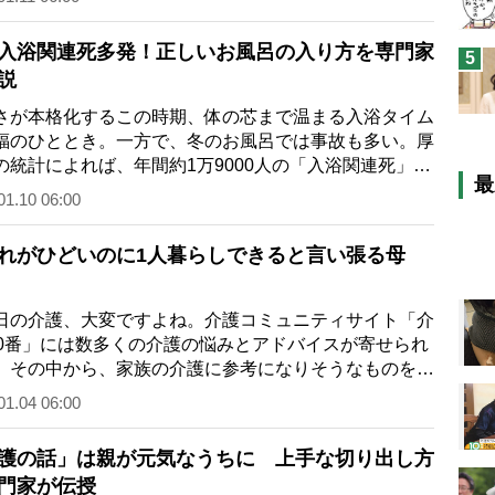
入浴関連死多発！正しいお風呂の入り方を専門家
5
説
が本格化するこの時期、体の芯まで温まる入浴タイム
福のひととき。一方で、冬のお風呂では事故も多い。厚
の統計によれば、年間約1万9000人の「入浴関連死」の
最
の半数が、11～2月の冬場に集中して…
01.10 06:00
れがひどいのに1人暮らしできると言い張る母
の介護、大変ですよね。介護コミュニティサイト「介
00番」には数多くの介護の悩みとアドバイスが寄せられ
。その中から、家族の介護に参考になりそうなものをご
します。今日は、物忘れがひどいのに…
01.04 06:00
護の話」は親が元気なうちに 上手な切り出し方
門家が伝授