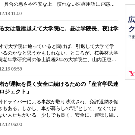
 具合の悪さや不安な上、慣れない医療用語に戸惑
聞きたいことが聞けずもんもんとしてしま…
12.18 11:00
る女は還暦越えて大学院に。昼は学院長、夜は学
才で大学院に通っていると聞けば、引退して大学で学
いるのかなと思うかもしれない。ところが、桜美林大学
院老年学研究科の修士課程2年の大学院生、山内正恵さ
62才）は、鎌倉で薬膳専門スクールを経…
12.16 05:59
者が運転を長く安全に続けるための「産官学民連
ロジェクト」
ドライバーによる事故が取り沙汰され、免許返納を促
きもある。しかし、車が暮らしの“足”として、なくては
ない人たちがいる。少しでも長く、安全に、運転し続け
めに──三重県伊賀市で開催された“健…
12.12 06:00