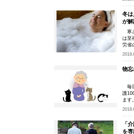
冬は
が解
寒さ
は至
労省
うち
2018.
物忘
毎日
護1
ます
紹介
2018.
「介
を専