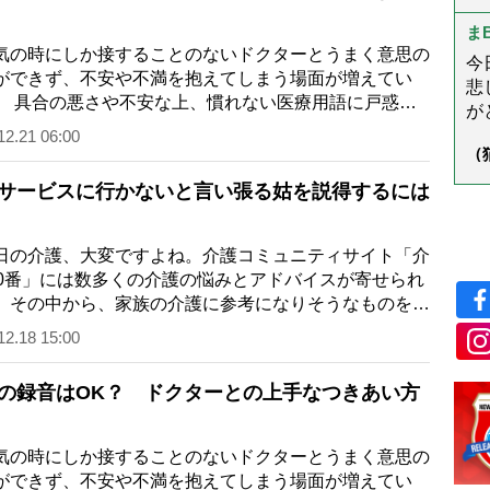
以
学
ス
ま
る
の時にしか接することのないドクターとうまく意思の
今
ができず、不安や不満を抱えてしまう場面が増えてい
悲
 具合の悪さや不安な上、慣れない医療用語に戸惑
がと
聞きたいことが聞けずもんもんとしてしま…
し
12.21 06:00
（
様
ん
う
サービスに行かないと言い張る姑を説得するには
の介護、大変ですよね。介護コミュニティサイト「介
00番」には数多くの介護の悩みとアドバイスが寄せられ
。その中から、家族の介護に参考になりそうなものをご
します。今日は、「お金を盗られた」…
12.18 15:00
の録音はOK？ ドクターとの上手なつきあい方
の時にしか接することのないドクターとうまく意思の
ができず、不安や不満を抱えてしまう場面が増えてい