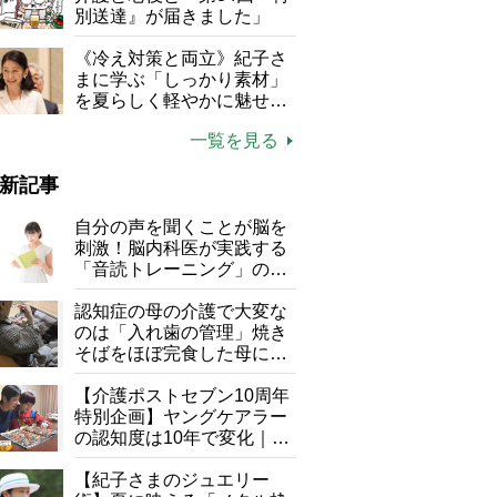
別送達』が届きました」
《冷え対策と両立》紀子さ
まに学ぶ「しっかり素材」
を夏らしく軽やかに魅せる
3つの着こなし法則
一覧を見る
新記事
自分の声を聞くことが脳を
刺激！脳内科医が実践する
「音読トレーニング」の極
意
認知症の母の介護で大変な
のは「入れ歯の管理」焼き
そばをほぼ完食した母に息
子が血の気が引いた理由
【介護ポストセブン10周年
特別企画】ヤングケアラー
の認知度は10年で変化｜流
行語大賞にノミネート、法
律にも明記されたが果たし
【紀子さまのジュエリー