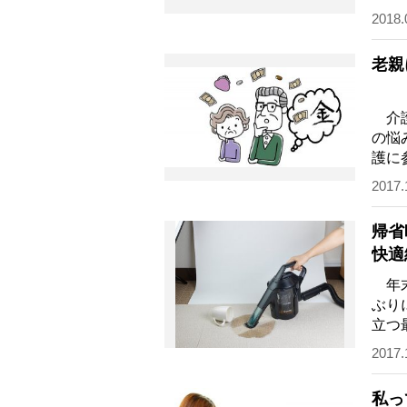
学び
2018.
老親
介護
の悩
護に
む事
2017.
帰省
快適
年末
ぶり
立つ
いる
2017.
私っ