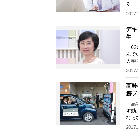
る。
い、
2017.
デキ
生
62
んで
大学
ん（
2017.
高齢
携プ
高齢
す動
なら
るた
2017.