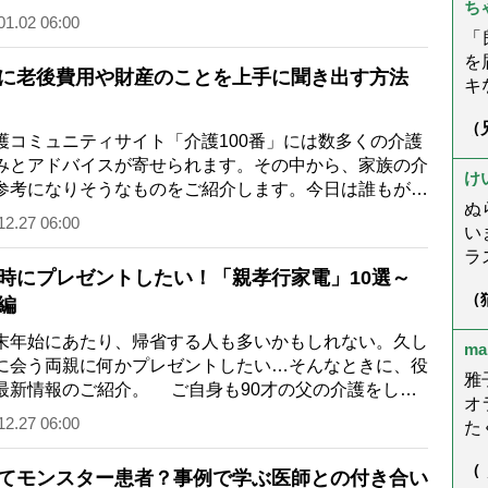
ち
身
始めようか」と考えることも多い年頭にお送り…
01.02 06:00
を
「
ら
を
に老後費用や財産のことを上手に聞き出す方法
こ
キ
況
が
（
ゃ
た
コミュニティサイト「介護100番」には数多くの介護
症
さ
だ
回
みとアドバイスが寄せられます。その中から、家族の介
し
☆
け
も
参考になりそうなものをご紹介します。今日は誰もが悩
ぬ
例── 「親に切り出しにくい、親の老…
12.27 06:00
い
ラ
時にプレゼントしたい！「親孝行家電」10選～
楽
（
編
母
ん
ま
う
年始にあたり、帰省する人も多いかもしれない。久し
ma
く
に会う両親に何かプレゼントしたい…そんなときに、役
ー
雅
最新情報のご紹介。 ご自身も90才の父の介護をして
こ
オ
家電＋ライフスタイルプロデューサー…
12.27 06:00
で
た
望
で
（
た
は
てモンスター患者？事例で学ぶ医師との付き合い
が