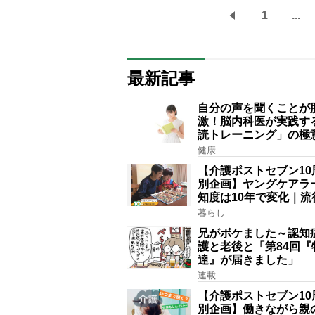
1
...
最新記事
自分の声を聞くことが
激！脳内科医が実践す
読トレーニング」の極
健康
【介護ポストセブン10
別企画】ヤングケアラ
知度は10年で変化｜流
賞にノミネート、法律
暮らし
記されたが果たして現
兄がボケました～認知
護と老後と「第84回『
達』が届きました」
連載
【介護ポストセブン10
別企画】働きながら親