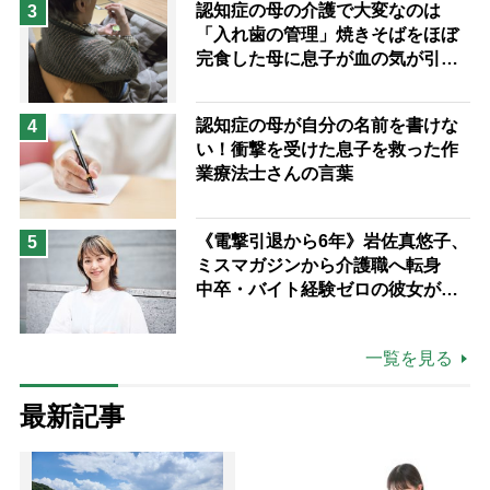
認知症の母の介護で大変なのは
3
「入れ歯の管理」焼きそばをほぼ
完食した母に息子が血の気が引い
た理由
認知症の母が自分の名前を書けな
4
い！衝撃を受けた息子を救った作
業療法士さんの言葉
《電撃引退から6年》岩佐真悠子、
5
ミスマガジンから介護職へ転身
中卒・バイト経験ゼロの彼女が見
つけた“居場所”「社会の役に立ち
ながら自分らしくいられる」
一覧を見る
最新記事