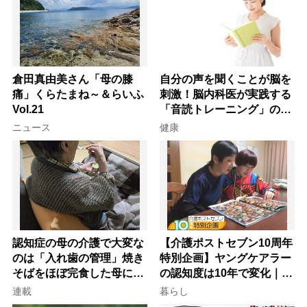
倉田真由美さん「母の膝
自分の声を聞くことが脳を
痛」くらたまね～＆らいふ
刺激！脳内科医が実践する
Vol.21
「音読トレーニング」の極
意
ニュース
健康
認知症の母の介護で大変な
【介護ポストセブン10周年
のは「入れ歯の管理」焼き
特別企画】ヤングケアラー
そばをほぼ完食した母に息
の認知度は10年で変化｜流
子が血の気が引いた理由
行語大賞にノミネート、法
連載
暮らし
律にも明記されたが果たし