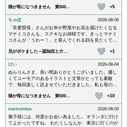
ホッコリするイラストと文章が大好きでした❢❢ 介
+5
猫が母になつきません 第500話
護では身内に理解してもらえないもどかしさを感じた
「ありがとう」【最終話】
り､いろいろありましたが､ぬらりんさんの文章を読ん
ちゃぼ
2026-08-06
で心救われたことが多々ありました。不定期での近況
報告を心待ちにしています。さびちゃん・隊長と､健
「良妻賢母」さんがお米や野菜やお花を届けたくなる
やかにお過ごしくださいね。ご多幸をお祈りしていま
マナミコさんも、ステキなお姉様です。きっとマナミ
す☆*゜
コさんが「うわー！」と喜んでくれる顔を見たくて、
あれこれ詰めて持って来てくださってるのだと思いま
+1
兄がボケました～認知症と介護
す。 お二人とも良いお友達ですね。
と老後と「第84回『特別送達』
が届きました」
けい
2026-08-04
ぬらりんさま、長い間ありがとうございました。優し
くてユーモアのあるイラストと文章がとっても素敵
で、毎回楽しく読ませていただきました。私も母の介
護中で、癒されたり励みになりました。これから連載
+10
猫が母になつきません 第500話
がないのが寂しくてたまりませんが、いろんなエピソ
「ありがとう」【最終話】
ード思い出したりしながら頑張っていこうと思いま
marinomiya
2026-08-03
す。不定期でもいいので、また会えますように。書籍
化も希望です！本当にありがとうございました。
雅子様には、何度かお会い為ました。 オランダに行け
てよかったですね。 わたくしなんか、東京に行くのが