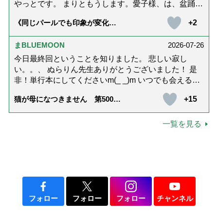
やっとです。 まりともうします。愛子様、は、盆踊り
のお姿が好きなんですね。 以上です。
+2
《同じパールでも印象が変化》
皇后雅子さまに学ぶ「大人の夏
ネックレス」上品＆涼しげに見
せる4つの法則
まBLUEMOON
2026-07-26
今日最終回ということを知りました。 悲しい寂し
い。。、 ぬらりん先生ありがとうございました！ 是
非！単行本にしてくださいm(_ _)m いつでも会える様
に。 お願いしますm(_ _)m
+15
猫が母になつきません 第500話
「ありがとう」【最終話】
一覧を見る
フォロー
フォロー
フォロー
チャンネル