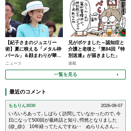
て現在は？
【紀子さまのジュエリー
兄がボケました～認知症と
術】夏に映える「メタル枠
介護と老後と「第84回『特
パール」＆顔まわりが華や
別送達』が届きました」
ぐ「揺れる一粒」の使い分
ニュース
連載
け方
一覧を見る
最近のコメント
ももりん3030
2026-08-07
いろいろあって､しばらく訪問していなかったので､今
日になって500回が最終話と知り､愕然となりました
(@_@;) 10年経ってたんですね･･ ぬらりんさんの