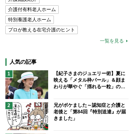
介護付有料老人ホーム
特別養護老人ホーム
プロが教える在宅介護のヒント
公的介護保険制度
介護食
一覧を見る
高木ブー
ケアマネジャー
猫が母になつきません
人気の記事
息子の遠距離介護サバイバル術
【紀子さまのジュエリー術】夏に
1
映える「メタル枠パール」＆顔ま
兄がボケました
便利なサービス
わりが華やぐ「揺れる一粒」の使
予防法
い分け方
兄がボケました～認知症と介護と
2
老後と「第84回『特別送達』が届
きました」