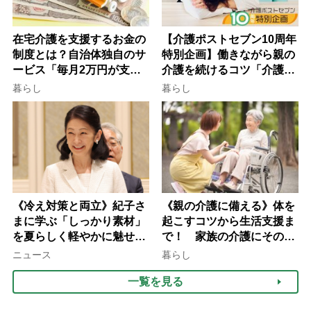
在宅介護を支援するお金の
【介護ポストセブン10周年
制度とは？自治体独自のサ
特別企画】働きながら親の
ービス「毎月2万円が支給
介護を続けるコツ「介護は
される」ケースも【FP解
10年以上続くことも…3つ
暮らし
暮らし
説】
のフェーズに分けて考えて
みよう」【社会福祉士解
説】
《冷え対策と両立》紀子さ
《親の介護に備える》体を
まに学ぶ「しっかり素材」
起こすコツから生活支援ま
を夏らしく軽やかに魅せる
で！ 家族の介護にそのま
3つの着こなし法則
ま活かせる2つの資格
ニュース
暮らし
一覧を見る