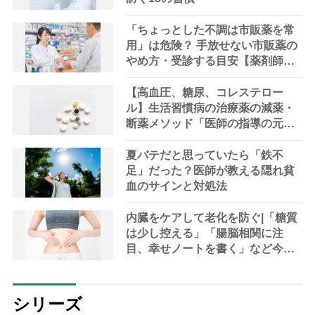
「ちょっとした不調は市販薬を常
用」は危険？ 手放せない市販薬の
やめ方・受診する目安【薬剤師解
説】
【高血圧、糖尿、コレステロー
ル】生活習慣病の治療薬の減薬・
断薬メソッド「医師の指導の元、
段階的に」【医師解説】
夏バテだと思っていたら「鉄不
足」だった？医師が教える隠れ貧
血のサインと対処法
内臓をケアして老化を防ぐ|「糖質
は少し控える」「腸脳相関に注
目、幸せノートを書く」など今日
から始める30の新習慣
シリーズ