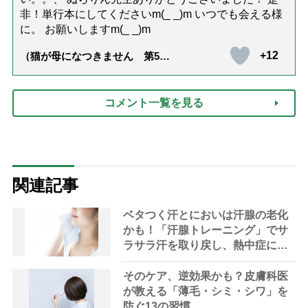
非！単行本にしてくださいm(_ _)m いつでも会える様
に。 お願いしますm(_ _)m
+12
（猫が母になつきません 第500
話「ありがとう」【最終話】）
コメント一覧を見る
関連記事
ベタつく汗とにおいは汗腺の老化
かも！「汗腺トレーニング」でサ
ラサラ汗を取り戻し、熱中症に負
けない体へ
そのケア、逆効果かも？皮膚科医
が教える「薄毛・シミ・シワ」を
防ぐ13の習慣