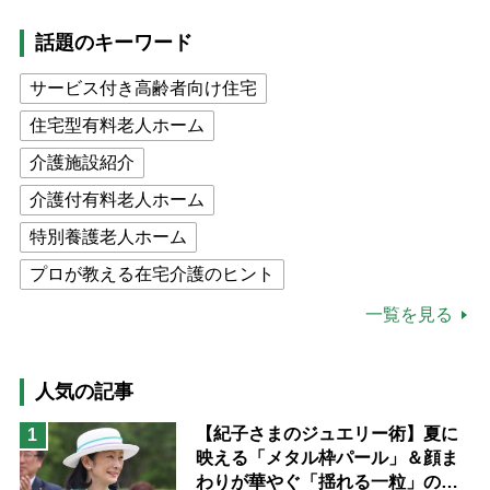
話題のキーワード
サービス付き高齢者向け住宅
住宅型有料老人ホーム
介護施設紹介
介護付有料老人ホーム
特別養護老人ホーム
プロが教える在宅介護のヒント
公的介護保険制度
介護食
一覧を見る
高木ブー
ケアマネジャー
猫が母になつきません
人気の記事
息子の遠距離介護サバイバル術
【紀子さまのジュエリー術】夏に
1
映える「メタル枠パール」＆顔ま
兄がボケました
便利なサービス
わりが華やぐ「揺れる一粒」の使