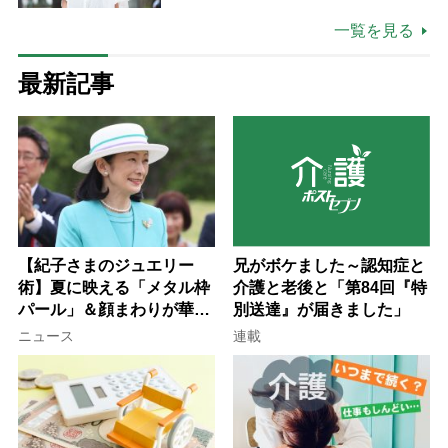
場は「愛おしい」
一覧を見る
最新記事
【紀子さまのジュエリー
兄がボケました～認知症と
術】夏に映える「メタル枠
介護と老後と「第84回『特
パール」＆顔まわりが華や
別送達』が届きました」
ぐ「揺れる一粒」の使い分
ニュース
連載
け方