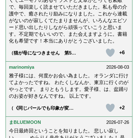
くてユーモアのあるイラストと文章がとっても素敵
で、毎回楽しく読ませていただきました。私も母の介
護中で、癒されたり励みになりました。これから連載
がないのが寂しくてたまりませんが、いろんなエピソ
ード思い出したりしながら頑張っていこうと思いま
す。不定期でもいいので、また会えますように。書籍
化も希望です！本当にありがとうございました。
+6
（猫が母になつきません 第500
話「ありがとう」【最終話】）
marinomiya
2026-08-03
雅子様には、何度かお会い為ました。 オランダに行け
てよかったですね。 わたくしなんか、東京に行くのが
やっとです。 まりともうします。愛子様、は、盆踊り
のお姿が好きなんですね。 以上です。
+2
（《同じパールでも印象が変
化》皇后雅子さまに学ぶ「大人
の夏ネックレス」上品＆涼しげ
に見せる4つの法則）
まBLUEMOON
2026-07-26
今日最終回ということを知りました。 悲しい寂し
い。。、 ぬらりん先生ありがとうございました！ 是