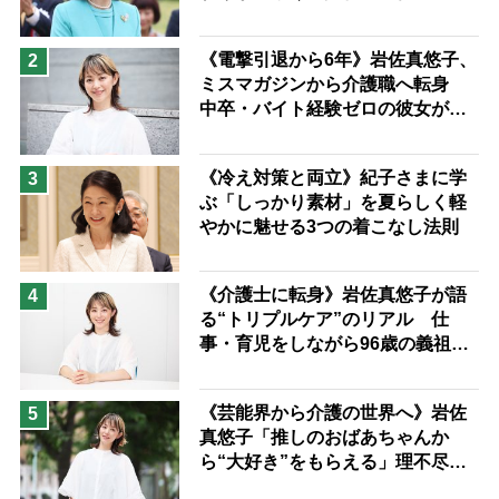
予防法
い分け方
《電撃引退から6年》岩佐真悠子、
2
ミスマガジンから介護職へ転身
中卒・バイト経験ゼロの彼女が見
つけた“居場所”「社会の役に立ち
ながら自分らしくいられる」
《冷え対策と両立》紀子さまに学
3
ぶ「しっかり素材」を夏らしく軽
やかに魅せる3つの着こなし法則
《介護士に転身》岩佐真悠子が語
4
る“トリプルケア”のリアル 仕
事・育児をしながら96歳の義祖母
と同居して介護 プロだから言え
る「家での介護は“雑”でも気にし
《芸能界から介護の世界へ》岩佐
5
ない」
真悠子「推しのおばあちゃんか
ら“大好き”をもらえる」理不尽さ
も吹き飛ぶ“やりがい”、介護の現