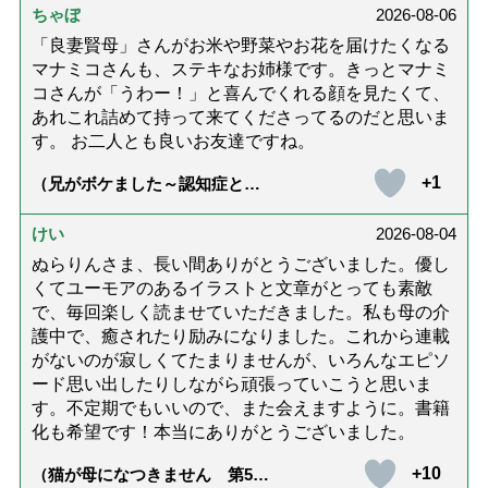
ちゃぼ
2026-08-06
「良妻賢母」さんがお米や野菜やお花を届けたくなる
マナミコさんも、ステキなお姉様です。きっとマナミ
コさんが「うわー！」と喜んでくれる顔を見たくて、
あれこれ詰めて持って来てくださってるのだと思いま
す。 お二人とも良いお友達ですね。
+1
（兄がボケました～認知症と介
護と老後と「第84回『特別送
達』が届きました」）
けい
2026-08-04
ぬらりんさま、長い間ありがとうございました。優し
くてユーモアのあるイラストと文章がとっても素敵
で、毎回楽しく読ませていただきました。私も母の介
護中で、癒されたり励みになりました。これから連載
がないのが寂しくてたまりませんが、いろんなエピソ
ード思い出したりしながら頑張っていこうと思いま
す。不定期でもいいので、また会えますように。書籍
化も希望です！本当にありがとうございました。
+10
（猫が母になつきません 第500