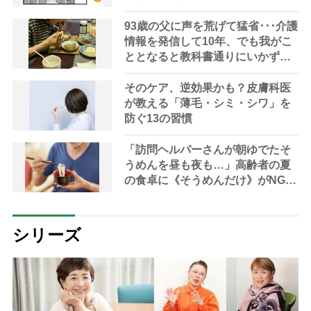
93歳の父に声を荒げて猛省･･･介護
情報を発信して10年、でも我がこ
ととなると教科書通りにいかずに
ため息「感情と理性の狭間で右往
左往する現実」
そのケア、逆効果かも？皮膚科医
が教える「薄毛・シミ・シワ」を
防ぐ13の習慣
「訪問ヘルパーさんが朝ゆでたそ
うめんを昼も夜も…」高齢者の夏
の食卓に《そうめんだけ》がNGな
理由とは？【管理栄養士が解説】
シリーズ