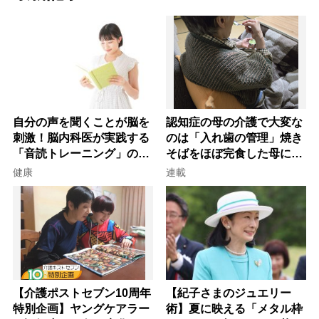
自分の声を聞くことが脳を
認知症の母の介護で大変な
刺激！脳内科医が実践する
のは「入れ歯の管理」焼き
「音読トレーニング」の極
そばをほぼ完食した母に息
意
子が血の気が引いた理由
健康
連載
【介護ポストセブン10周年
【紀子さまのジュエリー
特別企画】ヤングケアラー
術】夏に映える「メタル枠