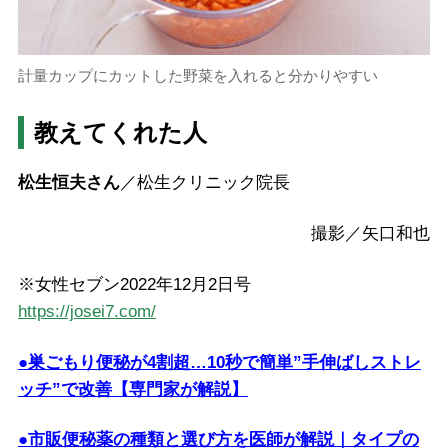
計量カップにカットした野菜を入れると分かりやすい
教えてくれた人
松生恒夫さん
／松生クリニック院長
撮影／矢口和也
※女性セブン2022年12月2日号
https://josei7.com/
●巣ごもり便秘が4割超…10秒で簡単”手伸ばしストレ
ッチ”で改善【専門家が解説】
●市販便秘薬の種類と選び方を医師が解説｜タイプの