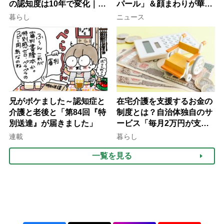
の認知度は10年で変化｜流
パール」＆顔まわりが華や
行語大賞にノミネート、法
ぐ「揺れる一粒」の使い分
暮らし
ニュース
律にも明記されたが果たし
け方
て現在は？
兄がボケました～認知症と
在宅介護を支援するお金の
介護と老後と「第84回『特
制度とは？自治体独自のサ
別送達』が届きました」
ービス「毎月2万円が支給
される」ケースも【FP解
連載
暮らし
説】
一覧を見る