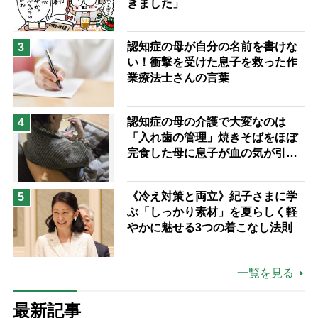
きました」
認知症の母が自分の名前を書けな
3
い！衝撃を受けた息子を救った作
業療法士さんの言葉
認知症の母の介護で大変なのは
4
「入れ歯の管理」焼きそばをほぼ
完食した母に息子が血の気が引い
た理由
《冷え対策と両立》紀子さまに学
5
ぶ「しっかり素材」を夏らしく軽
やかに魅せる3つの着こなし法則
一覧を見る
最新記事