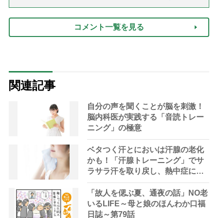
話「ありがとう」【最終話】）
コメント一覧を見る
関連記事
自分の声を聞くことが脳を刺激！
脳内科医が実践する「音読トレー
ニング」の極意
ベタつく汗とにおいは汗腺の老化
かも！「汗腺トレーニング」でサ
ラサラ汗を取り戻し、熱中症に負
けない体へ
「故人を偲ぶ夏、通夜の話」NO老
いるLIFE～母と娘のほんわか口福
日誌～第79話