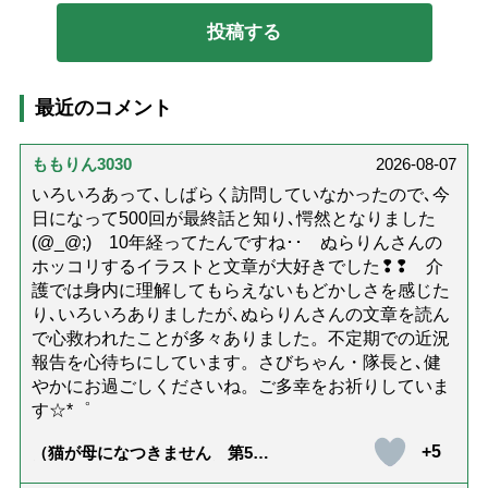
最近のコメント
ももりん3030
2026-08-07
いろいろあって､しばらく訪問していなかったので､今
日になって500回が最終話と知り､愕然となりました
(@_@;) 10年経ってたんですね･･ ぬらりんさんの
ホッコリするイラストと文章が大好きでした❢❢ 介
護では身内に理解してもらえないもどかしさを感じた
り､いろいろありましたが､ぬらりんさんの文章を読ん
で心救われたことが多々ありました。不定期での近況
報告を心待ちにしています。さびちゃん・隊長と､健
やかにお過ごしくださいね。ご多幸をお祈りしていま
す☆*゜
+5
（猫が母になつきません 第500
話「ありがとう」【最終話】）