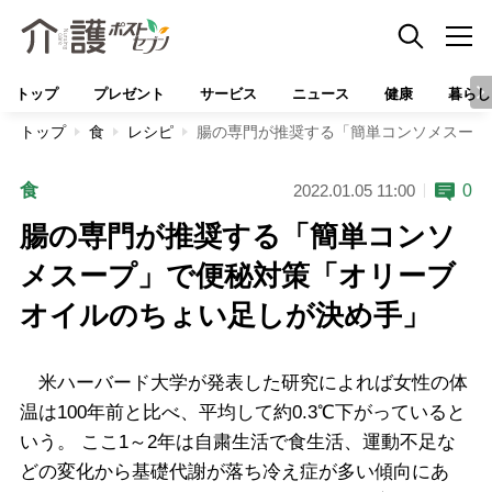
トップ
プレゼント
サービス
ニュース
健康
暮らし
トップ
食
レシピ
腸の専門が推奨する「簡単コンソメスープ
食
0
2022.01.05 11:00
腸の専門が推奨する「簡単コンソ
メスープ」で便秘対策「オリーブ
オイルのちょい足しが決め手」
米ハーバード大学が発表した研究によれば女性の体
温は100年前と比べ、平均して約0.3℃下がっていると
いう。 ここ1～2年は自粛生活で食生活、運動不足な
どの変化から基礎代謝が落ち冷え症が多い傾向にあ