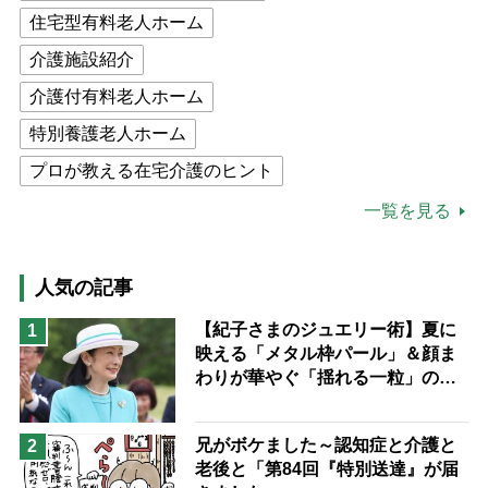
住宅型有料老人ホーム
介護施設紹介
介護付有料老人ホーム
特別養護老人ホーム
プロが教える在宅介護のヒント
公的介護保険制度
介護食
一覧を見る
高木ブー
ケアマネジャー
猫が母になつきません
人気の記事
息子の遠距離介護サバイバル術
【紀子さまのジュエリー術】夏に
1
映える「メタル枠パール」＆顔ま
兄がボケました
便利なサービス
わりが華やぐ「揺れる一粒」の使
予防法
い分け方
兄がボケました～認知症と介護と
2
老後と「第84回『特別送達』が届