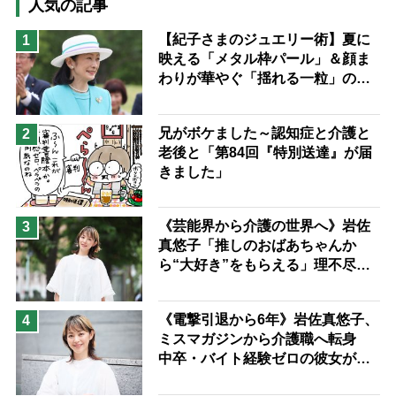
猫が母になつきません
人気の記事
息子の遠距離介護サバイバル術
【紀子さまのジュエリー術】夏に
1
映える「メタル枠パール」＆顔ま
兄がボケました
便利なサービス
わりが華やぐ「揺れる一粒」の使
予防法
い分け方
兄がボケました～認知症と介護と
2
老後と「第84回『特別送達』が届
きました」
《芸能界から介護の世界へ》岩佐
3
真悠子「推しのおばあちゃんか
ら“大好き”をもらえる」理不尽さ
も吹き飛ぶ“やりがい”、介護の現
場は「愛おしい」
《電撃引退から6年》岩佐真悠子、
4
ミスマガジンから介護職へ転身
中卒・バイト経験ゼロの彼女が見
つけた“居場所”「社会の役に立ち