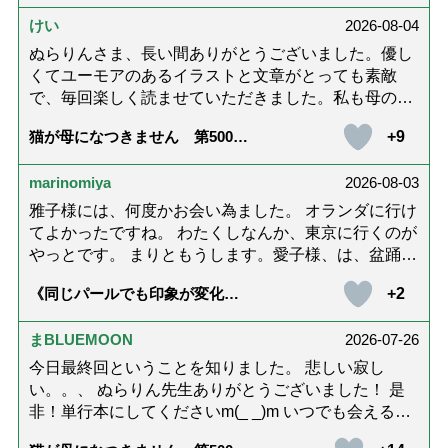
が届きました」
けい
2026-08-04
ぬらりんさま、長い間ありがとうございました。優し
くてユーモアのあるイラストと文章がとっても素敵
で、毎回楽しく読ませていただきました。私も母の介
護中で、癒されたり励みになりました。これから連載
+9
猫が母になつきません 第500話
がないのが寂しくてたまりませんが、いろんなエピソ
「ありがとう」【最終話】
ード思い出したりしながら頑張っていこうと思いま
marinomiya
2026-08-03
す。不定期でもいいので、また会えますように。書籍
化も希望です！本当にありがとうございました。
雅子様には、何度かお会い為ました。 オランダに行け
てよかったですね。 わたくしなんか、東京に行くのが
やっとです。 まりともうします。愛子様、は、盆踊り
のお姿が好きなんですね。 以上です。
+2
《同じパールでも印象が変化》
皇后雅子さまに学ぶ「大人の夏
ネックレス」上品＆涼しげに見
せる4つの法則
まBLUEMOON
2026-07-26
今日最終回ということを知りました。 悲しい寂し
い。。、 ぬらりん先生ありがとうございました！ 是
非！単行本にしてくださいm(_ _)m いつでも会える様
に。 お願いしますm(_ _)m