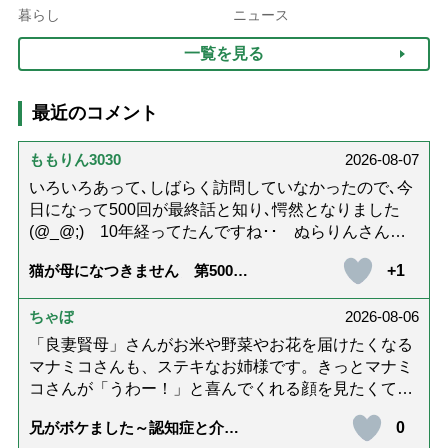
10年以上続くことも…3つ
3つの着こなし法則
暮らし
ニュース
のフェーズに分けて考えて
一覧を見る
みよう」【社会福祉士解
説】
最近のコメント
ももりん3030
2026-08-07
いろいろあって､しばらく訪問していなかったので､今
日になって500回が最終話と知り､愕然となりました
(@_@;) 10年経ってたんですね･･ ぬらりんさんの
ホッコリするイラストと文章が大好きでした❢❢ 介
+1
猫が母になつきません 第500話
護では身内に理解してもらえないもどかしさを感じた
「ありがとう」【最終話】
り､いろいろありましたが､ぬらりんさんの文章を読ん
ちゃぼ
2026-08-06
で心救われたことが多々ありました。不定期での近況
報告を心待ちにしています。さびちゃん・隊長と､健
「良妻賢母」さんがお米や野菜やお花を届けたくなる
やかにお過ごしくださいね。ご多幸をお祈りしていま
マナミコさんも、ステキなお姉様です。きっとマナミ
す☆*゜
コさんが「うわー！」と喜んでくれる顔を見たくて、
あれこれ詰めて持って来てくださってるのだと思いま
0
兄がボケました～認知症と介護
す。 お二人とも良いお友達ですね。
と老後と「第84回『特別送達』