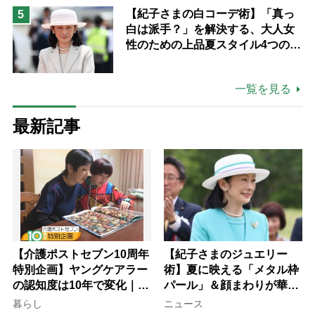
ながら自分らしくいられる」
【紀子さまの白コーデ術】「真っ
5
白は派手？」を解決する、大人女
性のための上品夏スタイル4つのコ
ツ
一覧を見る
最新記事
【介護ポストセブン10周年
【紀子さまのジュエリー
特別企画】ヤングケアラー
術】夏に映える「メタル枠
の認知度は10年で変化｜流
パール」＆顔まわりが華や
行語大賞にノミネート、法
ぐ「揺れる一粒」の使い分
暮らし
ニュース