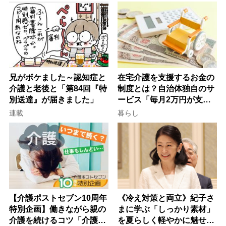
律にも明記されたが果たし
け方
て現在は？
兄がボケました～認知症と
在宅介護を支援するお金の
介護と老後と「第84回『特
制度とは？自治体独自のサ
別送達』が届きました」
ービス「毎月2万円が支給
される」ケースも【FP解
連載
暮らし
説】
【介護ポストセブン10周年
《冷え対策と両立》紀子さ
特別企画】働きながら親の
まに学ぶ「しっかり素材」
介護を続けるコツ「介護は
を夏らしく軽やかに魅せる