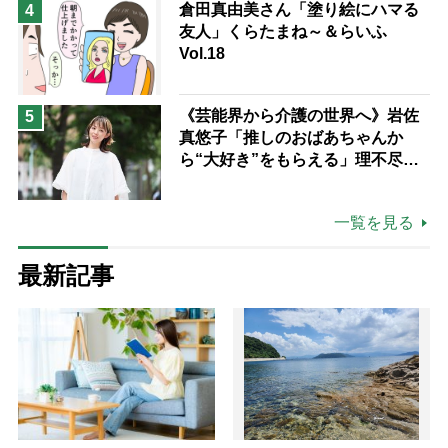
倉田真由美さん「塗り絵にハマる
4
友人」くらたまね～＆らいふ
Vol.18
《芸能界から介護の世界へ》岩佐
5
真悠子「推しのおばあちゃんか
ら“大好き”をもらえる」理不尽さ
も吹き飛ぶ“やりがい”、介護の現
場は「愛おしい」
一覧を見る
最新記事