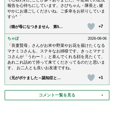
報告を心待ちにしています。さびちゃん・隊長と､健
やかにお過ごしくださいね。ご多幸をお祈りしていま
す☆*゜
+7
（猫が母になつきません 第500
話「ありがとう」【最終話】）
ちゃぼ
2026-08-06
「良妻賢母」さんがお米や野菜やお花を届けたくなる
マナミコさんも、ステキなお姉様です。きっとマナミ
コさんが「うわー！」と喜んでくれる顔を見たくて、
あれこれ詰めて持って来てくださってるのだと思いま
す。 お二人とも良いお友達ですね。
+1
（兄がボケました～認知症と介
護と老後と「第84回『特別送
達』が届きました」）
コメント一覧を見る