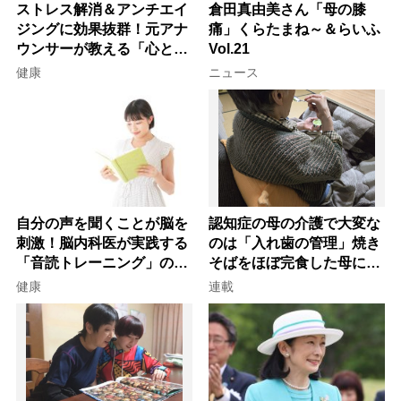
ストレス解消＆アンチエイ
倉田真由美さん「母の膝
ジングに効果抜群！元アナ
痛」くらたまね～＆らいふ
ウンサーが教える「心と体
Vol.21
を元気にする音読の習慣」
健康
ニュース
自分の声を聞くことが脳を
認知症の母の介護で大変な
刺激！脳内科医が実践する
のは「入れ歯の管理」焼き
「音読トレーニング」の極
そばをほぼ完食した母に息
意
子が血の気が引いた理由
健康
連載