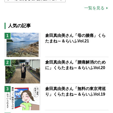
公的介護保険制度
介護食
一覧を見る
高木ブー
ケアマネジャー
猫が母になつきません
人気の記事
息子の遠距離介護サバイバル術
倉田真由美さん「母の膝痛」くら
1
たまね～＆らいふVol.21
兄がボケました
便利なサービス
予防法
倉田真由美さん「腰痛解消のため
2
に」くらたまね～＆らいふVol.20
倉田真由美さん「無料の東京湾巡
3
り」くらたまね～＆らいふVol.19