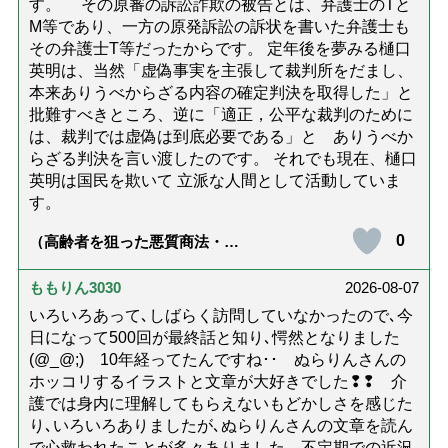
す。 その原審の訴訟詐欺の被告とは、弁護士のTと
M等であり、一方の原発訴訟の訴状を書いた弁護士も
その弁護士T等だったからです。 定年後を夢みる樋口
英明は、当然「虚偽事実を主張して裁判所をだまし、
本来ありうべからざる内容の確定判決を取得した」と
批難すべきところ、逆に「適正，公平な裁判のために
は、裁判では虚偽は到底必要である」と ありうべか
らざる判決を言い渡したのです。 それでも現在、樋口
英明は国民を欺いて 立派な人間として活動していま
す。
0
（高齢者を狙った悪質商法・訪
問詐欺の種類と実例9選｜騙され
ないための4つの対策「騙されや
すい人の特徴は？」【社会福祉
ももりん3030
2026-08-07
士解説】）
いろいろあって､しばらく訪問していなかったので､今
日になって500回が最終話と知り､愕然となりました
(@_@;) 10年経ってたんですね･･ ぬらりんさんの
ホッコリするイラストと文章が大好きでした❢❢ 介
護では身内に理解してもらえないもどかしさを感じた
り､いろいろありましたが､ぬらりんさんの文章を読ん
で心救われたことが多々ありました。不定期での近況