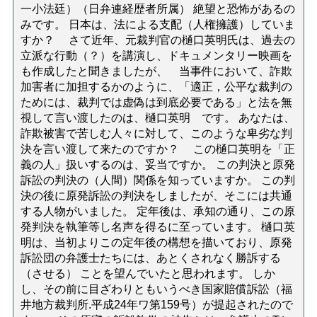
一小法廷）（日弁連経歴者所属） 絶望と恐怖があるの
みです。 日本は、法による支配（人権擁護）していま
すか？ さて近年、元裁判官の樋口英明氏は、過去の
立派な行動（？）を講演し、ドキュメンタリー映画を
も作成したと聞きましたが、 当事件において、詐欺
加害者に加担するかのように、「適正，公平な裁判の
ためには、裁判では虚偽は到底必要である」と法を無
視して言い渡したのは、樋口英明 です。 あなたは、
詐欺被害で苦しむ人々に対して、このような卑劣な判
決を言い渡して来たのですか？ この樋口英明を「正
義の人」扱いするのは、妥当ですか。 この判決と原発
訴訟の判決の（人間）関係を知っていますか。 この判
決の後に原発訴訟の判決をしましたが、そこには共通
する人物がいました。 定年後は、承知の通り、この原
発判決を執筆等し名声を得るに至っています。 樋口英
明は、当初よりこの定年後の構想を描いており、原発
訴訟団の弁護士たちには、あとくされなく勝訴する
（させる） ことを望んでいたと思われます。 しか
し、その前に目ざわりともいうべき国家賠償訴訟（福
井地方裁判所.平成24年ワ第159号）が提起されたので