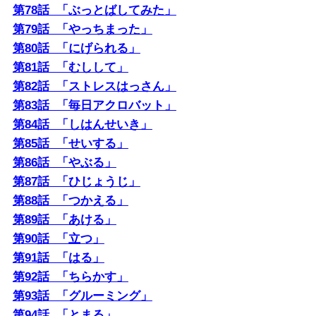
14年前父が亡くなり、私は母にノートパソコンとお手
第78話 「ぶっとばしてみた」
製の手引書を渡しました。母とメールのやりとりをす
第79話 「やっちまった」
るためと、なにか新しいことをやれば気がまぎれるの
第80話 「にげられる」
ではと思ったからです。当時母は携帯電話すら使って
第81話 「むしして」
いませんでした。手引書は電源を入れるところから落
第82話 「ストレスはっさん」
とすまで全編オールカラー図解の力作（一応デザイナ
第83話 「毎日アクロバット」
ーなので）。そのかいあって今や母は私のかわりに私
第84話 「しはんせいき」
のエゴサーチをす
第85話 「せいする」
第86話 「やぶる」
第87話 「ひじょうじ」
第88話 「つかえる」
第89話 「あける」
第90話 「立つ」
第91話 「はる」
第92話 「ちらかす」
第93話 「グルーミング」
第94話 「とまる」