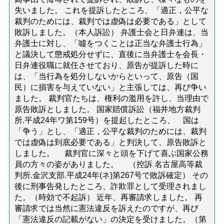
失いました。 これを提訴したところ、「適正，公平な
裁判のためには、裁判では虚偽は必要である」として
敗訴しました。（本人訴訟） 弁護士会と日弁連は、当
弁護士に対し、「噓をつくことは正当な弁護士行為」
と議決して懲戒処分せずに、直後に当弁護士を会長・
日弁連役職に就任させており、原告が提訴した時に
は、「当行為を処分しないからといって、原告（国
民）に損害を与えていない」と主張しては、再び争い
ました。 裁判官たちは、権利の濫用を許し、当理由で
原告敗訴としました。 国家賠償訴訟（福井地方裁判
所.平成24年ワ第159号）を提起したところ、 国は
「争う」とし、「適正，公平な裁判のためには、裁判
では虚偽は到底必要である」と判決して、原告敗訴と
しました。 裁判官に深々と頭を下げて喜ぶ国家公務
員の方々の姿がありました。 （控訴 名古屋高等裁
判所.金沢支部.平成24年(ネ)第267号で敗訴確定） その
後に刑事告発したところ、詐欺罪として受理されまし
た。（時効で不起訴） 近年、再審請求しました。 再
審請求では当然に憲法違反を訴えたのですが、再び
「憲法違反の記載がない」の決定を受けました。（第