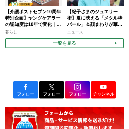
【介護ポストセブン10周年
【紀子さまのジュエリー
特別企画】ヤングケアラー
術】夏に映える「メタル枠
の認知度は10年で変化｜流
パール」＆顔まわりが華や
行語大賞にノミネート、法
ぐ「揺れる一粒」の使い分
暮らし
ニュース
律にも明記されたが果たし
け方
一覧を見る
て現在は？
フォロー
フォロー
フォロー
チャンネル