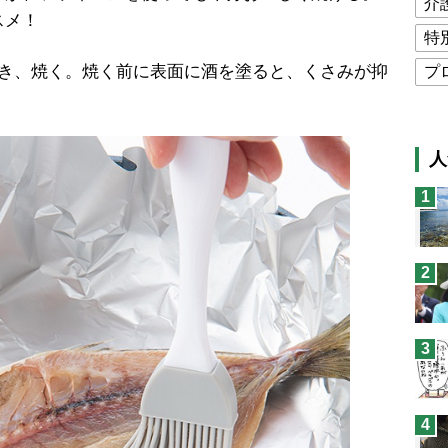
介
スメ！
特
き、焼く。焼く前に表面に酒を塗ると、くさみが抑
プ
公
高
人
猫
1
息
兄
2
予
3
4