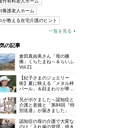
護付有料老人ホーム
別養護老人ホーム
ロが教える在宅介護のヒント
的介護保険制度
介護食
一覧を見る
木ブー
ケアマネジャー
気の記事
が母になつきません
倉田真由美さん「母の膝
子の遠距離介護サバイバル術
痛」くらたまね～＆らいふ
Vol.21
がボケました
便利なサービス
【紀子さまのジュエリー
防法
術】夏に映える「メタル枠
パール」＆顔まわりが華や
ぐ「揺れる一粒」の使い分
け方
兄がボケました～認知症と
介護と老後と「第84回『特
別送達』が届きました」
認知症の母の介護で大変な
のは「入れ歯の管理」焼き