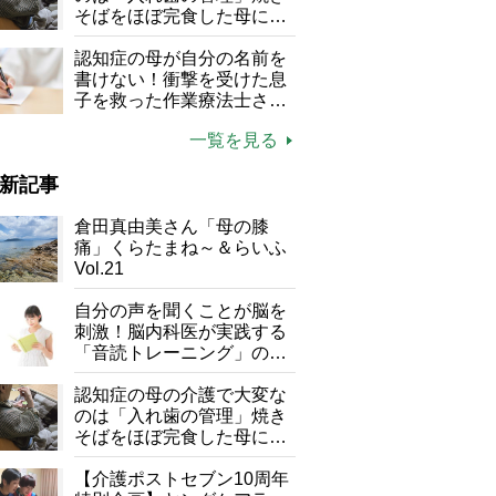
そばをほぼ完食した母に息
子が血の気が引いた理由
認知症の母が自分の名前を
書けない！衝撃を受けた息
子を救った作業療法士さん
の言葉
一覧を見る
新記事
倉田真由美さん「母の膝
痛」くらたまね～＆らいふ
Vol.21
自分の声を聞くことが脳を
刺激！脳内科医が実践する
「音読トレーニング」の極
意
認知症の母の介護で大変な
のは「入れ歯の管理」焼き
そばをほぼ完食した母に息
子が血の気が引いた理由
【介護ポストセブン10周年