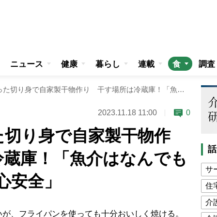
ニュース
健康
暮らし
連載
食
調査
スーパーで買った切り身で自家製干物作り 干す場所は冷蔵庫！「魚介はなんでもOK、無添加で安心安全」
2023.11.18 11:00
0
た切り身で自家製干物作
話
冷蔵庫！「魚介はなんでも
サ
心安全」
住
介
が、フライパンを使っても十分おいしく焼ける。