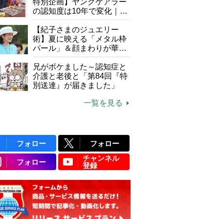
特別企画】ヤングケアラー
の認知度は10年で変化｜流
行語大賞にノミネート、法
律にも明記されたが果たし
【紀子さまのジュエリー
て現在は？
術】夏に映える「メタル枠
パール」＆顔まわりが華や
ぐ「揺れる一粒」の使い分
け方
兄がボケました～認知症と
介護と老後と「第84回『特
別送達』が届きました」
一覧を見る
フォロー
フォロー
チャンネル
フォロー
登録