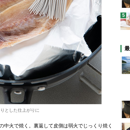
5
最
とりとした仕上がりに
の中火で焼く。裏返して皮側は弱火でじっくり焼く