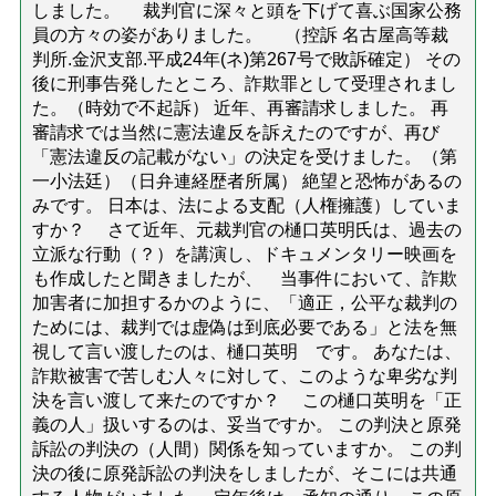
しました。 裁判官に深々と頭を下げて喜ぶ国家公務
員の方々の姿がありました。 （控訴 名古屋高等裁
判所.金沢支部.平成24年(ネ)第267号で敗訴確定） その
後に刑事告発したところ、詐欺罪として受理されまし
た。（時効で不起訴） 近年、再審請求しました。 再
審請求では当然に憲法違反を訴えたのですが、再び
「憲法違反の記載がない」の決定を受けました。（第
一小法廷）（日弁連経歴者所属） 絶望と恐怖があるの
みです。 日本は、法による支配（人権擁護）していま
すか？ さて近年、元裁判官の樋口英明氏は、過去の
立派な行動（？）を講演し、ドキュメンタリー映画を
も作成したと聞きましたが、 当事件において、詐欺
加害者に加担するかのように、「適正，公平な裁判の
ためには、裁判では虚偽は到底必要である」と法を無
視して言い渡したのは、樋口英明 です。 あなたは、
詐欺被害で苦しむ人々に対して、このような卑劣な判
決を言い渡して来たのですか？ この樋口英明を「正
義の人」扱いするのは、妥当ですか。 この判決と原発
訴訟の判決の（人間）関係を知っていますか。 この判
決の後に原発訴訟の判決をしましたが、そこには共通