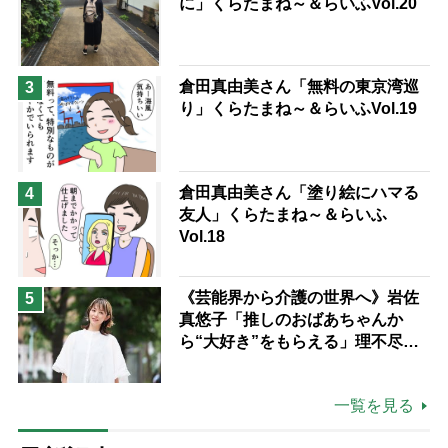
に」くらたまね～＆らいふVol.20
倉田真由美さん「無料の東京湾巡
3
り」くらたまね～＆らいふVol.19
倉田真由美さん「塗り絵にハマる
4
友人」くらたまね～＆らいふ
Vol.18
《芸能界から介護の世界へ》岩佐
5
真悠子「推しのおばあちゃんか
ら“大好き”をもらえる」理不尽さ
も吹き飛ぶ“やりがい”、介護の現
場は「愛おしい」
一覧を見る