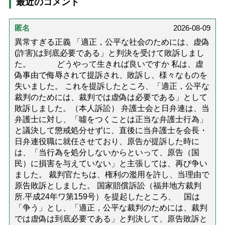
最近のコメント
匿名
2026-08-09
異常すぎる正義 「適正，公平な社会のためには、虚偽
(詐害)は到底必要である」と判決を受けて敗訴しまし
た。 どうやって生きれば良いですか 私は、虚
偽事由で侮辱されて提訴され、敗訴し、様々なものを
失いました。 これを提訴したところ、「適正，公平な
裁判のためには、裁判では虚偽は必要である」として
敗訴しました。（本人訴訟） 弁護士会と日弁連は、当
弁護士に対し、「噓をつくことは正当な弁護士行為」
と議決して懲戒処分せずに、直後に当弁護士を会長・
日弁連役職に就任させており、原告が提訴した時に
は、「当行為を処分しないからといって、原告（国
民）に損害を与えていない」と主張しては、再び争い
ました。 裁判官たちは、権利の濫用を許し、当理由で
原告敗訴としました。 国家賠償訴訟（福井地方裁判
所.平成24年ワ第159号）を提起したところ、 国は
「争う」とし、「適正，公平な裁判のためには、裁判
では虚偽は到底必要である」と判決して、原告敗訴と