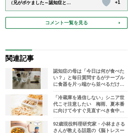
+1
（兄がボケました～認知症と介
護と老後と「第84回『特別送
達』が届きました」）
コメント一覧を見る
関連記事
認知症の母は「今日は何が食べた
い？」と毎日質問するがテーブル
に食器を片っ端から並べるだけ―
困った息子の対処法とものがない
現在の台所の意味
「冷蔵庫を過信しない」シニア世
代こそ注意したい 梅雨、夏本番
に向けて今すぐ見直すべき食中毒
対策を家事アドバイザーが指南
92歳現役料理研究家・小林まさる
さんが教える話題の《脳トレスー