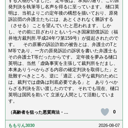
する人物がいました。 定年後は、承知の通り、この原
発判決を執筆等し名声を得るに至っています。 樋口英
明は、当初よりこの定年後の構想を描いており、原発
訴訟団の弁護士たちには、あとくされなく勝訴する
（させる） ことを望んでいたと思われます。 しか
し、その前に目ざわりともいうべき国家賠償訴訟（福
井地方裁判所.平成24年ワ第159号）が提起されたので
す。 その原審の訴訟詐欺の被告とは、弁護士のTと
M等であり、一方の原発訴訟の訴状を書いた弁護士も
その弁護士T等だったからです。 定年後を夢みる樋口
英明は、当然「虚偽事実を主張して裁判所をだまし、
本来ありうべからざる内容の確定判決を取得した」と
批難すべきところ、逆に「適正，公平な裁判のために
は、裁判では虚偽は到底必要である」と ありうべか
らざる判決を言い渡したのです。 それでも現在、樋口
英明は国民を欺いて 立派な人間として活動していま
す。
0
（高齢者を狙った悪質商法・訪
問詐欺の種類と実例9選｜騙され
ないための4つの対策「騙されや
すい人の特徴は？」【社会福祉
ももりん3030
2026-08-07