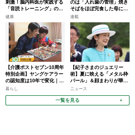
刺激！脳内科医が実践する
のは「入れ歯の管理」焼き
「音読トレーニング」の極
そばをほぼ完食した母に息
意
子が血の気が引いた理由
健康
連載
【介護ポストセブン10周年
【紀子さまのジュエリー
特別企画】ヤングケアラー
術】夏に映える「メタル枠
の認知度は10年で変化｜流
パール」＆顔まわりが華や
行語大賞にノミネート、法
ぐ「揺れる一粒」の使い分
暮らし
ニュース
律にも明記されたが果たし
け方
一覧を見る
て現在は？