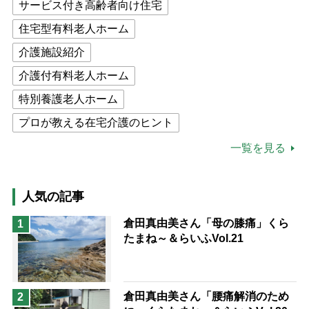
サービス付き高齢者向け住宅
住宅型有料老人ホーム
介護施設紹介
介護付有料老人ホーム
特別養護老人ホーム
プロが教える在宅介護のヒント
公的介護保険制度
介護食
一覧を見る
高木ブー
ケアマネジャー
猫が母になつきません
人気の記事
息子の遠距離介護サバイバル術
倉田真由美さん「母の膝痛」くら
1
たまね～＆らいふVol.21
兄がボケました
便利なサービス
予防法
倉田真由美さん「腰痛解消のため
2