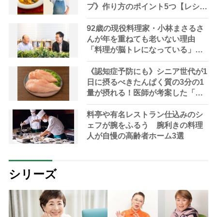
プ》作り方のポイント5つ【レシピ
公開】
92歳の現役料理家・小林まさるさ
んが年を重ねても老いない理由
「料理が脳トレになっている」と
脳トレの権威が解説
《認知症予防にも》シニア世代が1
日に摂るべきたんぱく質の3分の1
量が摂れる！医師が考案した「長
生きスープ」レシピを紹介
料亭や有名レストラン仕込みのシ
ェフが腕をふるう 腕利きの料理
人が自慢の高齢者ホーム3選
シリーズ