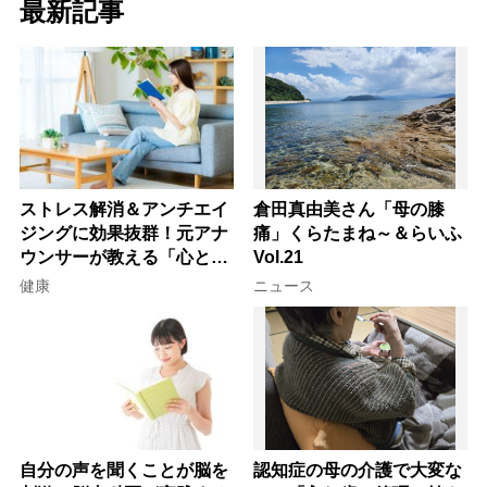
最新記事
ストレス解消＆アンチエイ
倉田真由美さん「母の膝
ジングに効果抜群！元アナ
痛」くらたまね～＆らいふ
ウンサーが教える「心と体
Vol.21
を元気にする音読の習慣」
健康
ニュース
自分の声を聞くことが脳を
認知症の母の介護で大変な