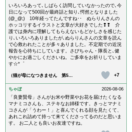
士解説】）
いろいろあって､しばらく訪問していなかったので､今
日になって500回が最終話と知り､愕然となりました
(@_@;) 10年経ってたんですね･･ ぬらりんさんの
ホッコリするイラストと文章が大好きでした❢❢ 介
護では身内に理解してもらえないもどかしさを感じた
り､いろいろありましたが､ぬらりんさんの文章を読ん
で心救われたことが多々ありました。不定期での近況
報告を心待ちにしています。さびちゃん・隊長と､健
やかにお過ごしくださいね。ご多幸をお祈りしていま
す☆*゜
+7
（猫が母になつきません 第500
話「ありがとう」【最終話】）
ちゃぼ
2026-08-06
「良妻賢母」さんがお米や野菜やお花を届けたくなる
マナミコさんも、ステキなお姉様です。きっとマナミ
コさんが「うわー！」と喜んでくれる顔を見たくて、
あれこれ詰めて持って来てくださってるのだと思いま
す。 お二人とも良いお友達ですね。