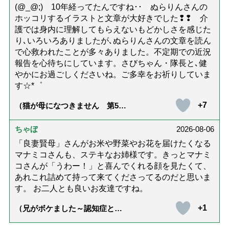
(@_@;) 10年経ってたんですね･･ ぬらりんさんの
ホッコリするイラストと文章が大好きでした❢❢ 介
護では身内に理解してもらえないもどかしさを感じた
り､いろいろありましたが､ぬらりんさんの文章を読ん
で心救われたことが多々ありました。不定期での近況
報告を心待ちにしています。さびちゃん・隊長と､健
やかにお過ごしくださいね。ご多幸をお祈りしていま
す☆*゜
+7
（猫が母になつきません 第500
話「ありがとう」【最終話】）
ちゃぼ
2026-08-06
「良妻賢母」さんがお米や野菜やお花を届けたくなる
マナミコさんも、ステキなお姉様です。きっとマナミ
コさんが「うわー！」と喜んでくれる顔を見たくて、
あれこれ詰めて持って来てくださってるのだと思いま
す。 お二人とも良いお友達ですね。
+1
（兄がボケました～認知症と介
護と老後と「第84回『特別送
達』が届きました」）