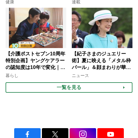
意
子が血の気が引いた理由
健康
連載
【介護ポストセブン10周年
【紀子さまのジュエリー
特別企画】ヤングケアラー
術】夏に映える「メタル枠
の認知度は10年で変化｜流
パール」＆顔まわりが華や
行語大賞にノミネート、法
ぐ「揺れる一粒」の使い分
暮らし
ニュース
律にも明記されたが果たし
け方
一覧を見る
て現在は？