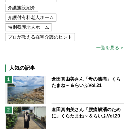
介護施設紹介
介護付有料老人ホーム
特別養護老人ホーム
プロが教える在宅介護のヒント
公的介護保険制度
介護食
一覧を見る
高木ブー
ケアマネジャー
猫が母になつきません
人気の記事
息子の遠距離介護サバイバル術
倉田真由美さん「母の膝痛」くら
1
たまね～＆らいふVol.21
兄がボケました
便利なサービス
予防法
倉田真由美さん「腰痛解消のため
2
に」くらたまね～＆らいふVol.20