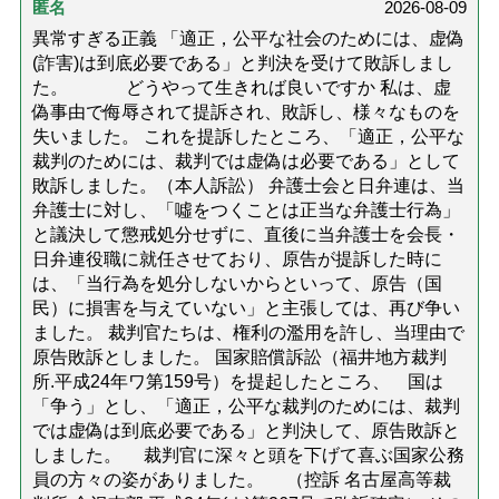
匿名
2026-08-09
異常すぎる正義 「適正，公平な社会のためには、虚偽
(詐害)は到底必要である」と判決を受けて敗訴しまし
た。 どうやって生きれば良いですか 私は、虚
偽事由で侮辱されて提訴され、敗訴し、様々なものを
失いました。 これを提訴したところ、「適正，公平な
裁判のためには、裁判では虚偽は必要である」として
敗訴しました。（本人訴訟） 弁護士会と日弁連は、当
弁護士に対し、「噓をつくことは正当な弁護士行為」
と議決して懲戒処分せずに、直後に当弁護士を会長・
日弁連役職に就任させており、原告が提訴した時に
は、「当行為を処分しないからといって、原告（国
民）に損害を与えていない」と主張しては、再び争い
ました。 裁判官たちは、権利の濫用を許し、当理由で
原告敗訴としました。 国家賠償訴訟（福井地方裁判
所.平成24年ワ第159号）を提起したところ、 国は
「争う」とし、「適正，公平な裁判のためには、裁判
では虚偽は到底必要である」と判決して、原告敗訴と
しました。 裁判官に深々と頭を下げて喜ぶ国家公務
員の方々の姿がありました。 （控訴 名古屋高等裁