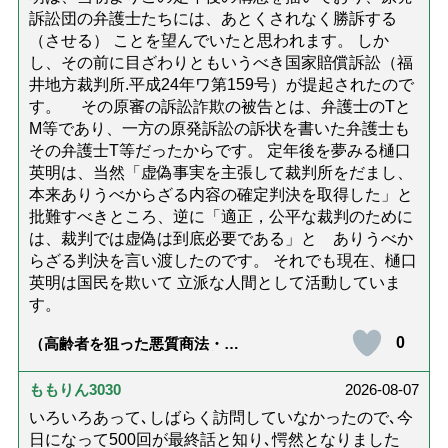
訴訟団の弁護士たちには、あとくされなく勝訴する
（させる） ことを望んでいたと思われます。 しか
し、その前に目ざわりともいうべき国家賠償訴訟（福
井地方裁判所.平成24年ワ第159号）が提起されたので
す。 その原審の訴訟詐欺の被告とは、弁護士のTと
M等であり、一方の原発訴訟の訴状を書いた弁護士も
その弁護士T等だったからです。 定年後を夢みる樋口
英明は、当然「虚偽事実を主張して裁判所をだまし、
本来ありうべからざる内容の確定判決を取得した」と
批難すべきところ、逆に「適正，公平な裁判のために
は、裁判では虚偽は到底必要である」と ありうべか
らざる判決を言い渡したのです。 それでも現在、樋口
英明は国民を欺いて 立派な人間として活動していま
す。
0
（高齢者を狙った悪質商法・訪
問詐欺の種類と実例9選｜騙され
ないための4つの対策「騙されや
すい人の特徴は？」【社会福祉
ももりん3030
2026-08-07
士解説】）
いろいろあって､しばらく訪問していなかったので､今
日になって500回が最終話と知り､愕然となりました