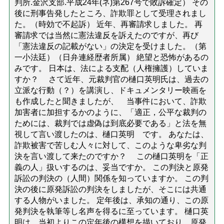
判所.金沢支部.平成24年(ネ)第267号で敗訴確定） その
後に刑事告発したところ、詐欺罪として受理されまし
た。（時効で不起訴） 近年、再審請求しました。 再
審請求では当然に憲法違反を訴えたのですが、再び
「憲法違反の記載がない」の決定を受けました。（第
一小法廷）（日弁連経歴者所属） 絶望と恐怖があるの
みです。 日本は、法による支配（人権擁護）していま
すか？ さて近年、元裁判官の樋口英明氏は、過去の
立派な行動（？）を講演し、ドキュメンタリー映画を
も作成したと聞きましたが、 当事件において、詐欺
加害者に加担するかのように、「適正，公平な裁判の
ためには、裁判では虚偽は到底必要である」と法を無
視して言い渡したのは、樋口英明 です。 あなたは、
詐欺被害で苦しむ人々に対して、このような卑劣な判
決を言い渡して来たのですか？ この樋口英明を「正
義の人」扱いするのは、妥当ですか。 この判決と原発
訴訟の判決の（人間）関係を知っていますか。 この判
決の後に原発訴訟の判決をしましたが、そこには共通
する人物がいました。 定年後は、承知の通り、この原
発判決を執筆等し名声を得るに至っています。 樋口英
明は、当初よりこの定年後の構想を描いており、原発