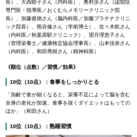
長）、大西睦子さん（内科医）、奥村歩さん（認知症
専門医・指導医／おくむらメモリークリニック院
長）、加藤俊徳さん（脳内科医／加藤プラチナクリニ
ック院長）、熊谷修さん（学術博士）、佐々木欧さん
（内科医／秋葉原駅クリニック）、望月理恵子さん
（管理栄養士／健康検定協会理事長）、山本佳奈さん
（内科医）、和田秀樹さん（精神科医）
《順位（点数）／習慣／効果》
10位（10点）：食事をしっかりとる
「加齢で食が細くなると、栄養不足によって脳を含む
全身の老化が加速。食事を抜くダイエットはもっての
ほか」（和田さん）
10位（10点）：熟睡習慣