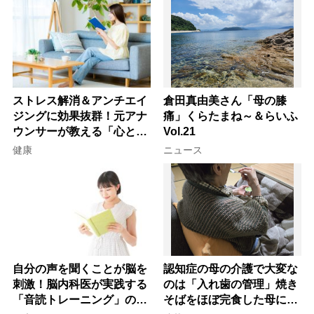
ストレス解消＆アンチエイ
倉田真由美さん「母の膝
ジングに効果抜群！元アナ
痛」くらたまね～＆らいふ
ウンサーが教える「心と体
Vol.21
を元気にする音読の習慣」
健康
ニュース
自分の声を聞くことが脳を
認知症の母の介護で大変な
刺激！脳内科医が実践する
のは「入れ歯の管理」焼き
「音読トレーニング」の極
そばをほぼ完食した母に息