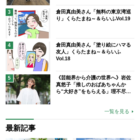
倉田真由美さん「無料の東京湾巡
3
り」くらたまね～＆らいふVol.19
倉田真由美さん「塗り絵にハマる
4
友人」くらたまね～＆らいふ
Vol.18
《芸能界から介護の世界へ》岩佐
5
真悠子「推しのおばあちゃんか
ら“大好き”をもらえる」理不尽さ
も吹き飛ぶ“やりがい”、介護の現
場は「愛おしい」
一覧を見る
最新記事