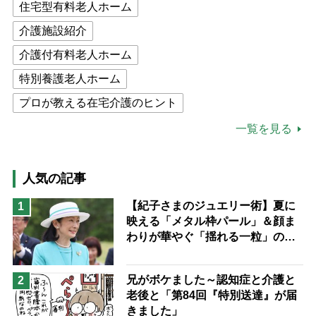
住宅型有料老人ホーム
介護施設紹介
介護付有料老人ホーム
特別養護老人ホーム
プロが教える在宅介護のヒント
公的介護保険制度
介護食
一覧を見る
高木ブー
ケアマネジャー
猫が母になつきません
人気の記事
息子の遠距離介護サバイバル術
【紀子さまのジュエリー術】夏に
1
映える「メタル枠パール」＆顔ま
兄がボケました
便利なサービス
わりが華やぐ「揺れる一粒」の使
予防法
い分け方
兄がボケました～認知症と介護と
2
老後と「第84回『特別送達』が届
きました」