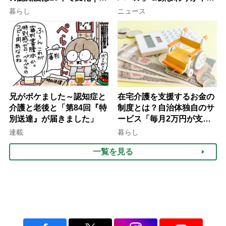
行語大賞にノミネート、法
ぐ「揺れる一粒」の使い分
暮らし
ニュース
律にも明記されたが果たし
け方
て現在は？
兄がボケました～認知症と
在宅介護を支援するお金の
介護と老後と「第84回『特
制度とは？自治体独自のサ
別送達』が届きました」
ービス「毎月2万円が支給
される」ケースも【FP解
連載
暮らし
説】
一覧を見る