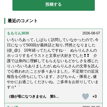
最近のコメント
ももりん3030
2026-08-07
いろいろあって､しばらく訪問していなかったので､今
日になって500回が最終話と知り､愕然となりました
(@_@;) 10年経ってたんですね･･ ぬらりんさんの
ホッコリするイラストと文章が大好きでした❢❢ 介
護では身内に理解してもらえないもどかしさを感じた
り､いろいろありましたが､ぬらりんさんの文章を読ん
で心救われたことが多々ありました。不定期での近況
報告を心待ちにしています。さびちゃん・隊長と､健
やかにお過ごしくださいね。ご多幸をお祈りしていま
す☆*゜
+3
（猫が母になつきません 第500
話「ありがとう」【最終話】）