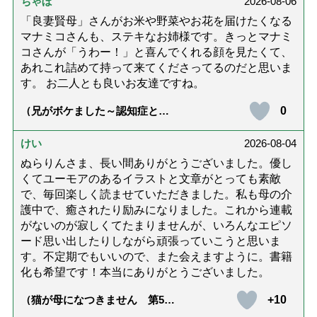
ちゃぼ
2026-08-06
「良妻賢母」さんがお米や野菜やお花を届けたくなる
マナミコさんも、ステキなお姉様です。きっとマナミ
コさんが「うわー！」と喜んでくれる顔を見たくて、
あれこれ詰めて持って来てくださってるのだと思いま
す。 お二人とも良いお友達ですね。
0
（兄がボケました～認知症と介
護と老後と「第84回『特別送
達』が届きました」）
けい
2026-08-04
ぬらりんさま、長い間ありがとうございました。優し
くてユーモアのあるイラストと文章がとっても素敵
で、毎回楽しく読ませていただきました。私も母の介
護中で、癒されたり励みになりました。これから連載
がないのが寂しくてたまりませんが、いろんなエピソ
ード思い出したりしながら頑張っていこうと思いま
す。不定期でもいいので、また会えますように。書籍
化も希望です！本当にありがとうございました。
+10
（猫が母になつきません 第500
話「ありがとう」【最終話】）