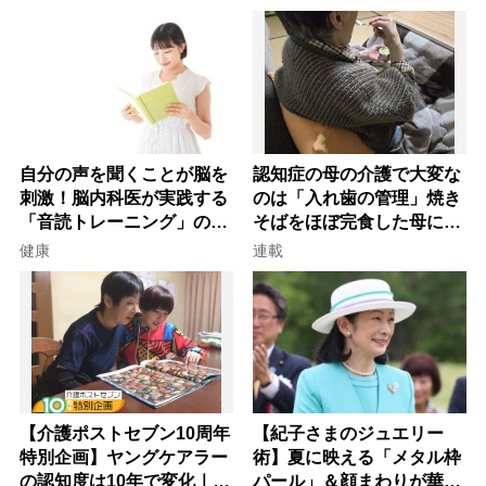
自分の声を聞くことが脳を
認知症の母の介護で大変な
刺激！脳内科医が実践する
のは「入れ歯の管理」焼き
「音読トレーニング」の極
そばをほぼ完食した母に息
意
子が血の気が引いた理由
健康
連載
【介護ポストセブン10周年
【紀子さまのジュエリー
特別企画】ヤングケアラー
術】夏に映える「メタル枠
の認知度は10年で変化｜流
パール」＆顔まわりが華や