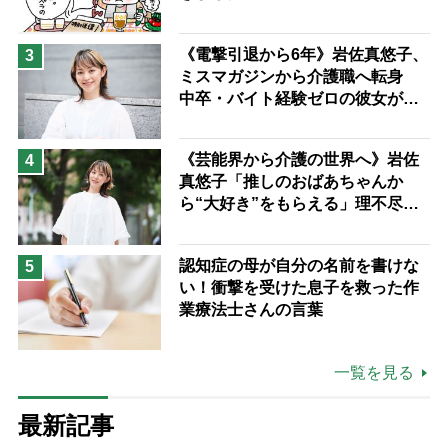
《電撃引退から6年》岩佐真悠子、
3
ミスマガジンから介護職へ転身
中卒・バイト経験ゼロの彼女が見
つけた“居場所”「社会の役に立ち
ながら自分らしくいられる」
《芸能界から介護の世界へ》岩佐
4
真悠子「推しのおばあちゃんか
ら“大好き”をもらえる」理不尽さ
も吹き飛ぶ“やりがい”、介護の現
場は「愛おしい」
認知症の母が自分の名前を書けな
5
い！衝撃を受けた息子を救った作
業療法士さんの言葉
一覧を見る
最新記事