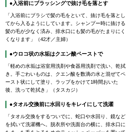
●入浴前にブラッシングで抜け毛を落とす
「入浴前にブラシで髪の毛をといて、抜け毛を落とし
てから入るようにしています。シャンプー時に抜ける
髪の毛が少なく済み、排水口にも髪の毛がたまりにく
くなります」（42才／主婦）
●ウロコ状の水垢はクエン酸ペーストで
「軽めの水垢は浴室用洗剤や食器用洗剤で洗い、乾拭
き。手ごわいものは、クエン酸を数滴の水と混ぜてペ
ースト状にして塗り、ラップをかけて1時間おいた
後、洗って乾拭き」（タスカジ）
●タオル交換前に水回りをキレイにして洗濯
「タオル交換をするついでに、蛇口や水回り、鏡など
を拭いて洗濯機へ。脱衣所や洗面台の横に、排水口に