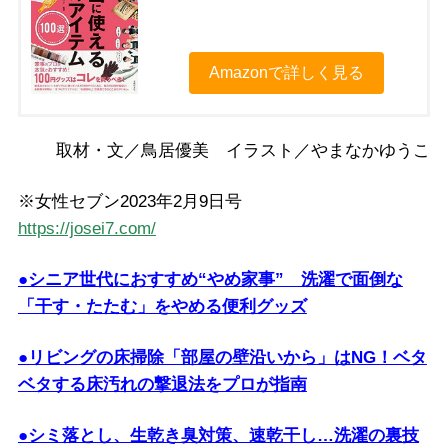
Amazonで詳しく見る
取材・文／鳥居優美 イラスト／やまなかゆうこ
※女性セブン2023年2月9日号
https://josei7.com/
●シニア世代におすすめ“やめ家事” 洗濯で面倒な
「干す・たたむ」をやめる便利グッズ
●リビングの床掃除「部屋の壁沿いから」はNG！ベタ
ベタする床汚れの撃退法をプロが指南
●シミ落とし、生乾き臭対策、速乾干し…洗濯の裏技