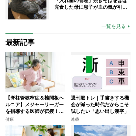
「入れ歯の管理」焼きそばをほぼ
完食した母に息子が血の気が引い
た理由
一覧を見る
最新記事
【脊柱管狭窄症＆椎間板ヘ
週刊脳トレ｜手書きする機
ルニア】メジャーリーガー
会が減った時代だからこそ
を指導する医師が伝授！腰
試したい「思い出し漢字」
痛を自力で治す運動療法4
健康
連載
選