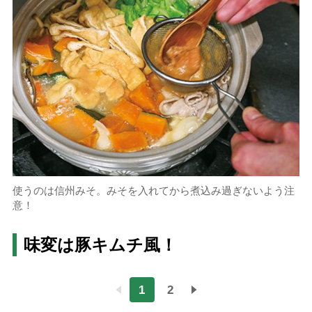
使うのは信州みそ。みそを入れてから煮込み過ぎないよう注
意！
味変は豚キムチ風！
1
2