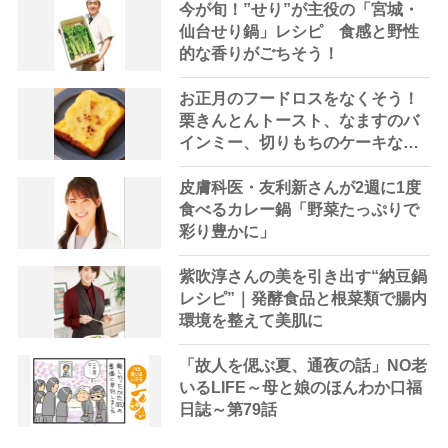
今が旬！”せり”が主役の「宮城・
仙台せり鍋」レシピ 食感と野性
的な香りがごちそう！
お正月のフードロスをなくそう！
栗きんとんトースト、なますのバ
インミー、切りもちのケーキなど
おせちを最後まで楽しむレシピ
【まとめ】
皮膚科医・友利新さんが2週に1度
食べるカレー鍋「野菜たっぷりで
彩り豊かに」
紫吹淳さんの美を引き出す“納豆鍋
レシピ”｜発酵食品と根菜類で腸内
環境を整えて美肌に
「故人を偲ぶ夏、通夜の話」NO老
いるLIFE～母と娘のほんわか口福
日誌～第79話