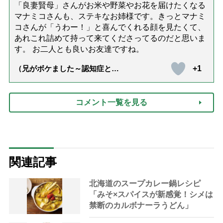
「良妻賢母」さんがお米や野菜やお花を届けたくなる
マナミコさんも、ステキなお姉様です。きっとマナミ
コさんが「うわー！」と喜んでくれる顔を見たくて、
あれこれ詰めて持って来てくださってるのだと思いま
す。 お二人とも良いお友達ですね。
+1
（兄がボケました～認知症と介
護と老後と「第84回『特別送
達』が届きました」）
コメント一覧を見る
関連記事
北海道のスープカレー鍋レシピ
「みそ×スパイスが新感覚！シメは
禁断のカルボナーラうどん」