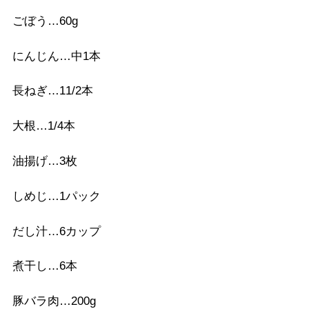
ごぼう…60g
にんじん…中1本
長ねぎ…11/2本
大根…1/4本
油揚げ…3枚
しめじ…1パック
だし汁…6カップ
煮干し…6本
豚バラ肉…200g