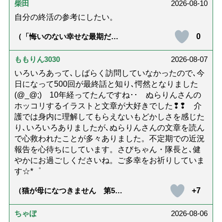
柴田
2026-08-10
自分の終活の参考にしたい。
0
（「悔いのない幸せな最期だっ
た」女優・杉田かおるさんが振
り返る母の在宅介護と看取り｜
幸せな在宅死のために医師が教
ももりん3030
2026-08-07
える大切な5つのこと）
いろいろあって､しばらく訪問していなかったので､今
日になって500回が最終話と知り､愕然となりました
(@_@;) 10年経ってたんですね･･ ぬらりんさんの
ホッコリするイラストと文章が大好きでした❢❢ 介
護では身内に理解してもらえないもどかしさを感じた
り､いろいろありましたが､ぬらりんさんの文章を読ん
で心救われたことが多々ありました。不定期での近況
報告を心待ちにしています。さびちゃん・隊長と､健
やかにお過ごしくださいね。ご多幸をお祈りしていま
す☆*゜
+7
（猫が母になつきません 第500
話「ありがとう」【最終話】）
ちゃぼ
2026-08-06