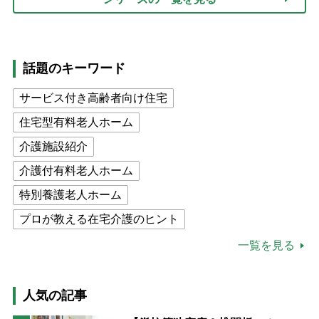
話題のキーワード
サービス付き高齢者向け住宅
住宅型有料老人ホーム
介護施設紹介
介護付有料老人ホーム
特別養護老人ホーム
プロが教える在宅介護のヒント
公的介護保険制度
介護食
一覧を見る
高木ブー
ケアマネジャー
猫が母になつきません
人気の記事
息子の遠距離介護サバイバル術