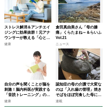
ストレス解消＆アンチエイ
倉田真由美さん「母の膝
ジングに効果抜群！元アナ
痛」くらたまね～＆らいふ
ウンサーが教える「心と体
Vol.21
を元気にする音読の習慣」
健康
ニュース
自分の声を聞くことが脳を
認知症の母の介護で大変な
刺激！脳内科医が実践する
のは「入れ歯の管理」焼き
「音読トレーニング」の極
そばをほぼ完食した母に息
意
子が血の気が引いた理由
健康
連載