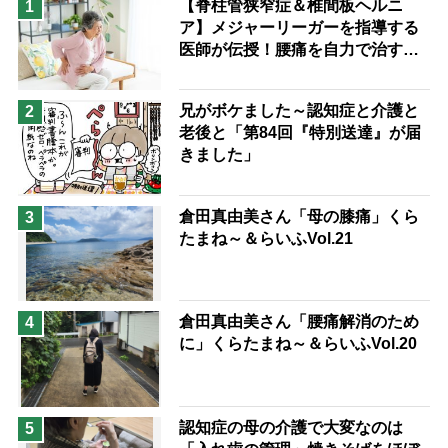
【脊柱管狭窄症＆椎間板ヘルニ
1
ア】メジャーリーガーを指導する
兄がボケました
便利なサービス
医師が伝授！腰痛を自力で治す運
予防法
動療法4選
兄がボケました～認知症と介護と
2
老後と「第84回『特別送達』が届
きました」
倉田真由美さん「母の膝痛」くら
3
たまね～＆らいふVol.21
倉田真由美さん「腰痛解消のため
4
に」くらたまね～＆らいふVol.20
認知症の母の介護で大変なのは
5