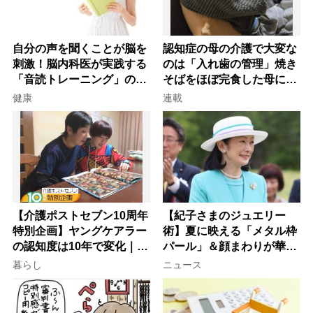
自分の声を聞くことが脳を
認知症の母の介護で大変な
刺激！脳内科医が実践する
のは「入れ歯の管理」焼き
「音読トレーニング」の極
そばをほぼ完食した母に息
意
子が血の気が引いた理由
健康
連載
【介護ポストセブン10周年
【紀子さまのジュエリー
特別企画】ヤングケアラー
術】夏に映える「メタル枠
の認知度は10年で変化｜流
パール」＆顔まわりが華や
行語大賞にノミネート、法
ぐ「揺れる一粒」の使い分
暮らし
ニュース
律にも明記されたが果たし
け方
て現在は？