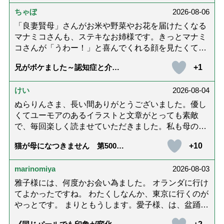
り､いろいろありましたが､ぬらりんさんの文章を読ん
ちゃぼ
2026-08-06
で心救われたことが多々ありました。不定期での近況
報告を心待ちにしています。さびちゃん・隊長と､健
「良妻賢母」さんがお米や野菜やお花を届けたくなる
やかにお過ごしくださいね。ご多幸をお祈りしていま
マナミコさんも、ステキなお姉様です。きっとマナミ
す☆*゜
コさんが「うわー！」と喜んでくれる顔を見たくて、
あれこれ詰めて持って来てくださってるのだと思いま
+1
兄がボケました～認知症と介護
す。 お二人とも良いお友達ですね。
と老後と「第84回『特別送達』
が届きました」
けい
2026-08-04
ぬらりんさま、長い間ありがとうございました。優し
くてユーモアのあるイラストと文章がとっても素敵
で、毎回楽しく読ませていただきました。私も母の介
護中で、癒されたり励みになりました。これから連載
+10
猫が母になつきません 第500話
がないのが寂しくてたまりませんが、いろんなエピソ
「ありがとう」【最終話】
ード思い出したりしながら頑張っていこうと思いま
marinomiya
2026-08-03
す。不定期でもいいので、また会えますように。書籍
化も希望です！本当にありがとうございました。
雅子様には、何度かお会い為ました。 オランダに行け
てよかったですね。 わたくしなんか、東京に行くのが
やっとです。 まりともうします。愛子様、は、盆踊り
のお姿が好きなんですね。 以上です。