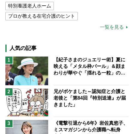
特別養護老人ホーム
プロが教える在宅介護のヒント
公的介護保険制度
介護食
一覧を見る
高木ブー
ケアマネジャー
猫が母になつきません
人気の記事
息子の遠距離介護サバイバル術
【紀子さまのジュエリー術】夏に
1
映える「メタル枠パール」＆顔ま
兄がボケました
便利なサービス
わりが華やぐ「揺れる一粒」の使
予防法
い分け方
兄がボケました～認知症と介護と
2
老後と「第84回『特別送達』が届
きました」
《電撃引退から6年》岩佐真悠子、
3
ミスマガジンから介護職へ転身