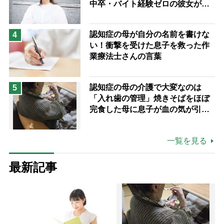
中卒・バイト経験ゼロの彼女が見
つけた“居場所”「社会の役に立ち
ながら自分らしくいられる」
認知症の母が自分の名前を書けな
4
い！衝撃を受けた息子を救った作
業療法士さんの言葉
認知症の母の介護で大変なのは
5
「入れ歯の管理」焼きそばをほぼ
完食した母に息子が血の気が引い
た理由
一覧を見る
最新記事