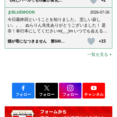
+2
《同じパールでも印象が変化》
皇后雅子さまに学ぶ「大人の夏
ネックレス」上品＆涼しげに見
せる4つの法則
まBLUEMOON
2026-07-26
今日最終回ということを知りました。 悲しい寂し
い。。、 ぬらりん先生ありがとうございました！ 是
非！単行本にしてくださいm(_ _)m いつでも会える様
に。 お願いしますm(_ _)m
+15
猫が母になつきません 第500話
「ありがとう」【最終話】
一覧を見る
フォロー
フォロー
フォロー
チャンネル