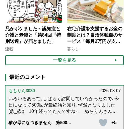
兄がボケました～認知症と
在宅介護を支援するお金の
介護と老後と「第84回『特
制度とは？自治体独自のサ
別送達』が届きました」
ービス「毎月2万円が支給
される」ケースも【FP解
連載
暮らし
説】
一覧を見る
最近のコメント
ももりん3030
2026-08-07
いろいろあって､しばらく訪問していなかったので､今
日になって500回が最終話と知り､愕然となりました
(@_@;) 10年経ってたんですね･･ ぬらりんさんの
ホッコリするイラストと文章が大好きでした❢❢ 介
+5
猫が母になつきません 第500話
護では身内に理解してもらえないもどかしさを感じた
「ありがとう」【最終話】