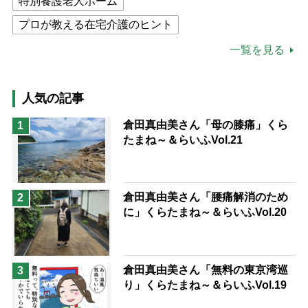
特別養護老人ホーム
プロが教える在宅介護のヒント
公的介護保険制度
介護食
一覧を見る
高木ブー
ケアマネジャー
猫が母になつきません
人気の記事
息子の遠距離介護サバイバル術
倉田真由美さん「母の膝痛」くら
1
たまね～＆らいふVol.21
兄がボケました
便利なサービス
予防法
倉田真由美さん「腰痛解消のため
2
に」くらたまね～＆らいふVol.20
倉田真由美さん「無料の東京湾巡
3
り」くらたまね～＆らいふVol.19