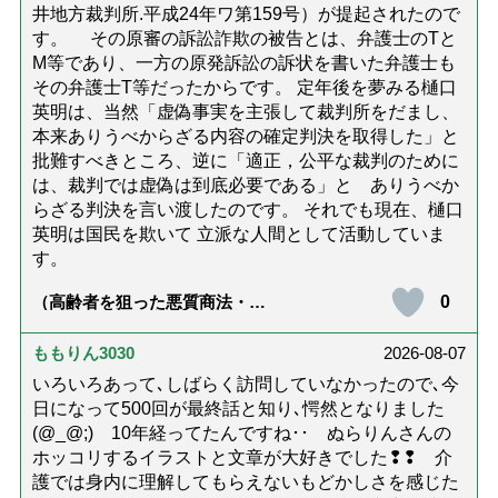
井地方裁判所.平成24年ワ第159号）が提起されたので
す。 その原審の訴訟詐欺の被告とは、弁護士のTと
M等であり、一方の原発訴訟の訴状を書いた弁護士も
その弁護士T等だったからです。 定年後を夢みる樋口
英明は、当然「虚偽事実を主張して裁判所をだまし、
本来ありうべからざる内容の確定判決を取得した」と
批難すべきところ、逆に「適正，公平な裁判のために
は、裁判では虚偽は到底必要である」と ありうべか
らざる判決を言い渡したのです。 それでも現在、樋口
英明は国民を欺いて 立派な人間として活動していま
す。
0
（高齢者を狙った悪質商法・訪
問詐欺の種類と実例9選｜騙され
ないための4つの対策「騙されや
すい人の特徴は？」【社会福祉
ももりん3030
2026-08-07
士解説】）
いろいろあって､しばらく訪問していなかったので､今
日になって500回が最終話と知り､愕然となりました
(@_@;) 10年経ってたんですね･･ ぬらりんさんの
ホッコリするイラストと文章が大好きでした❢❢ 介
護では身内に理解してもらえないもどかしさを感じた