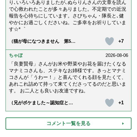
り､いろいろありましたが､ぬらりんさんの文章を読ん
で心救われたことが多々ありました。不定期での近況
報告を心待ちにしています。さびちゃん・隊長と､健
やかにお過ごしくださいね。ご多幸をお祈りしていま
す☆*゜
+7
（猫が母になつきません 第500
話「ありがとう」【最終話】）
ちゃぼ
2026-08-06
「良妻賢母」さんがお米や野菜やお花を届けたくなる
マナミコさんも、ステキなお姉様です。きっとマナミ
コさんが「うわー！」と喜んでくれる顔を見たくて、
あれこれ詰めて持って来てくださってるのだと思いま
す。 お二人とも良いお友達ですね。
+1
（兄がボケました～認知症と介
護と老後と「第84回『特別送
達』が届きました」）
コメント一覧を見る