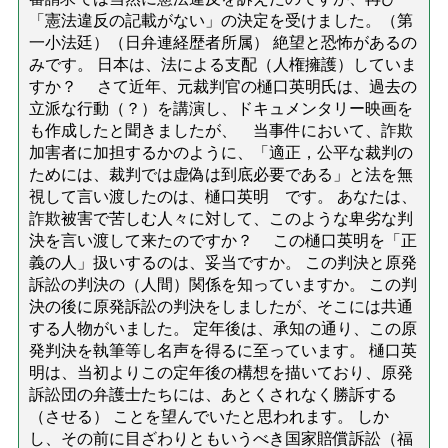
「憲法違反の記載がない」の決定を受けました。（第
一小法廷）（日弁連経歴者所属） 絶望と恐怖があるの
みです。 日本は、法による支配（人権擁護）していま
すか？ さて近年、元裁判官の樋口英明氏は、過去の
立派な行動（？）を講演し、ドキュメンタリー映画を
も作成したと聞きましたが、 当事件において、詐欺
加害者に加担するかのように、「適正，公平な裁判の
ためには、裁判では虚偽は到底必要である」と法を無
視して言い渡したのは、樋口英明 です。 あなたは、
詐欺被害で苦しむ人々に対して、このような卑劣な判
決を言い渡して来たのですか？ この樋口英明を「正
義の人」扱いするのは、妥当ですか。 この判決と原発
訴訟の判決の（人間）関係を知っていますか。 この判
決の後に原発訴訟の判決をしましたが、そこには共通
する人物がいました。 定年後は、承知の通り、この原
発判決を執筆等し名声を得るに至っています。 樋口英
明は、当初よりこの定年後の構想を描いており、原発
訴訟団の弁護士たちには、あとくされなく勝訴する
（させる） ことを望んでいたと思われます。 しか
し、その前に目ざわりともいうべき国家賠償訴訟（福