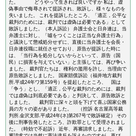
た。 どうやって生きれば良いですか 私は、虚
偽事由で侮辱されて提訴され、敗訴し、様々なものを
失いました。 これを提訴したところ、「適正，公平な
裁判のためには、裁判では虚偽は必要である」として
敗訴しました。（本人訴訟） 弁護士会と日弁連は、当
弁護士に対し、「噓をつくことは正当な弁護士行為」
と議決して懲戒処分せずに、直後に当弁護士を会長・
日弁連役職に就任させており、原告が提訴した時に
は、「当行為を処分しないからといって、原告（国
民）に損害を与えていない」と主張しては、再び争い
ました。 裁判官たちは、権利の濫用を許し、当理由で
原告敗訴としました。 国家賠償訴訟（福井地方裁判
所.平成24年ワ第159号）を提起したところ、 国は
「争う」とし、「適正，公平な裁判のためには、裁判
では虚偽は到底必要である」と判決して、原告敗訴と
しました。 裁判官に深々と頭を下げて喜ぶ国家公務
員の方々の姿がありました。 （控訴 名古屋高等裁
判所.金沢支部.平成24年(ネ)第267号で敗訴確定） その
後に刑事告発したところ、詐欺罪として受理されまし
た。（時効で不起訴） 近年、再審請求しました。 再
審請求では当然に憲法違反を訴えたのですが、再び