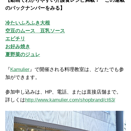
【動画でわかりやすい介護食レシピ満載！ この連載
のバックナンバーをみる】
冷たいふろふき大根
空豆のムース 豆乳ソース
エビチリ
お好み焼き
夏野菜のジュレ
『
Kamulier
』で開催される料理教室は、どなたでも参
加ができます。
参加申し込みは、HP、電話、または直接店舗まで。
詳しくは
http://www.kamulier.com/shopbrand/ct63/