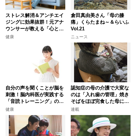
ストレス解消＆アンチエイ
倉田真由美さん「母の膝
ジングに効果抜群！元アナ
痛」くらたまね～＆らいふ
ウンサーが教える「心と体
Vol.21
を元気にする音読の習慣」
健康
ニュース
自分の声を聞くことが脳を
認知症の母の介護で大変な
刺激！脳内科医が実践する
のは「入れ歯の管理」焼き
「音読トレーニング」の極
そばをほぼ完食した母に息
意
子が血の気が引いた理由
健康
連載