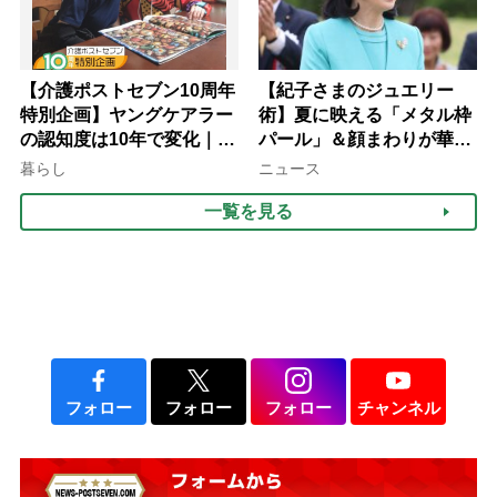
【介護ポストセブン10周年
【紀子さまのジュエリー
特別企画】ヤングケアラー
術】夏に映える「メタル枠
の認知度は10年で変化｜流
パール」＆顔まわりが華や
行語大賞にノミネート、法
ぐ「揺れる一粒」の使い分
暮らし
ニュース
律にも明記されたが果たし
け方
一覧を見る
て現在は？
フォロー
フォロー
フォロー
チャンネル