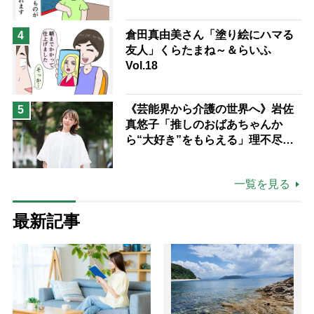
倉田真由美さん「塗り絵にハマる
4
友人」くらたまね～＆らいふ
Vol.18
《芸能界から介護の世界へ》岩佐
5
真悠子「推しのおばあちゃんか
ら“大好き”をもらえる」理不尽さ
も吹き飛ぶ“やりがい”、介護の現
場は「愛おしい」
一覧を見る
最新記事