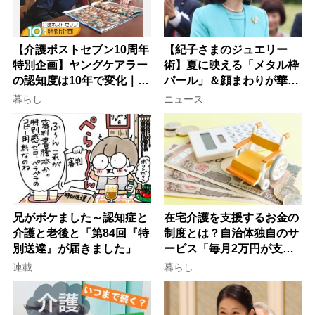
【介護ポストセブン10周年
【紀子さまのジュエリー
特別企画】ヤングケアラー
術】夏に映える「メタル枠
の認知度は10年で変化｜流
パール」＆顔まわりが華や
行語大賞にノミネート、法
ぐ「揺れる一粒」の使い分
暮らし
ニュース
律にも明記されたが果たし
け方
て現在は？
兄がボケました～認知症と
在宅介護を支援するお金の
介護と老後と「第84回『特
制度とは？自治体独自のサ
別送達』が届きました」
ービス「毎月2万円が支給
される」ケースも【FP解
連載
暮らし
説】