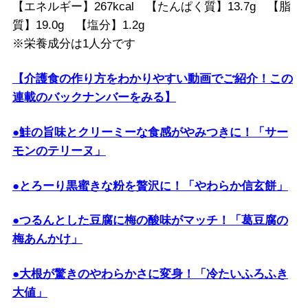
【エネルギー】267kcal 【たんぱく質】13.7g 【脂
質】19.0g 【塩分】1.2g
※栄養成分は1人分です
【介護食の作り方をわかりやすい動画でご紹介！この
連載のバックナンバーをみる】
●鮭の旨味とクリーミーな食感がやみつきに！「サー
モンのテリーヌ」
●とろーり黒蜜きな粉を贅沢に！「やわらか信玄餅」
●つるんとした豆腐に梅の酸味がマッチ！「葛豆腐の
梅あんかけ」
●大根が驚きのやわらかさに変身！「冷たいふろふき
大値」