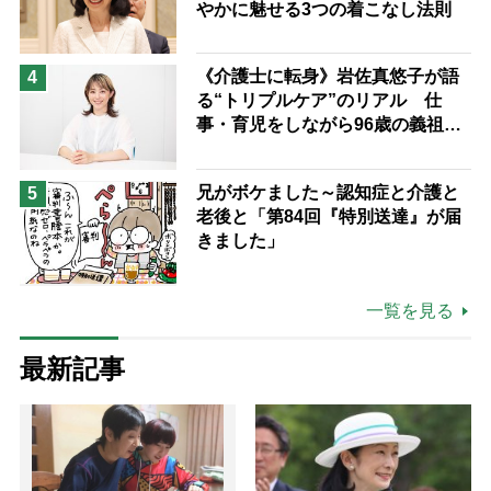
やかに魅せる3つの着こなし法則
《介護士に転身》岩佐真悠子が語
4
る“トリプルケア”のリアル 仕
事・育児をしながら96歳の義祖母
と同居して介護 プロだから言え
る「家での介護は“雑”でも気にし
兄がボケました～認知症と介護と
5
ない」
老後と「第84回『特別送達』が届
きました」
一覧を見る
最新記事