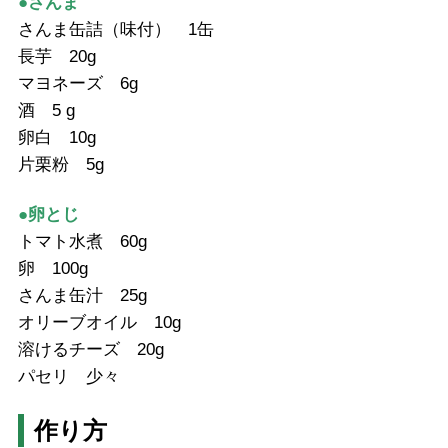
●さんま
さんま缶詰（味付） 1缶
長芋 20g
マヨネーズ 6g
酒 5 g
卵白 10g
片栗粉 5g
●卵とじ
トマト水煮 60g
卵 100g
さんま缶汁 25g
オリーブオイル 10g
溶けるチーズ 20g
パセリ 少々
作り方