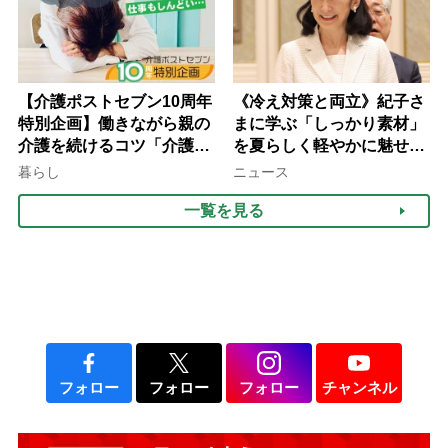
【介護ポストセブン10周年
《冷え対策と両立》紀子さ
特別企画】働きながら親の
まに学ぶ「しっかり素材」
介護を続けるコツ「介護は
を夏らしく軽やかに魅せる
10年以上続くことも…3つ
3つの着こなし法則
暮らし
ニュース
のフェーズに分けて考えて
一覧を見る
みよう」【社会福祉士解
説】
フォロー
フォロー
フォロー
チャンネル