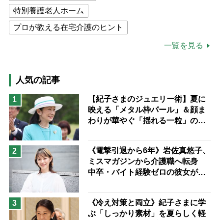
特別養護老人ホーム
プロが教える在宅介護のヒント
公的介護保険制度
介護食
一覧を見る
高木ブー
ケアマネジャー
猫が母になつきません
人気の記事
息子の遠距離介護サバイバル術
【紀子さまのジュエリー術】夏に
1
映える「メタル枠パール」＆顔ま
兄がボケました
便利なサービス
わりが華やぐ「揺れる一粒」の使
予防法
い分け方
《電撃引退から6年》岩佐真悠子、
2
ミスマガジンから介護職へ転身
中卒・バイト経験ゼロの彼女が見
つけた“居場所”「社会の役に立ち
ながら自分らしくいられる」
《冷え対策と両立》紀子さまに学
3
ぶ「しっかり素材」を夏らしく軽