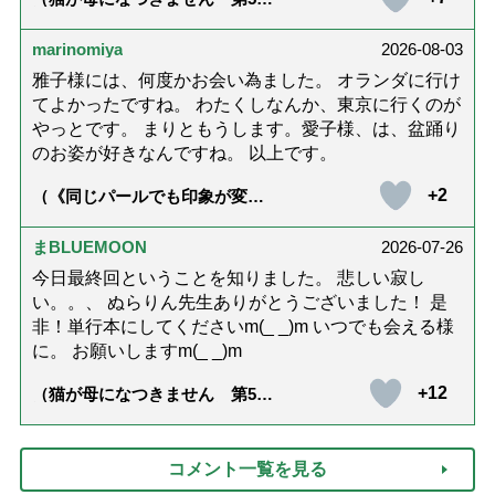
話「ありがとう」【最終話】）
marinomiya
2026-08-03
雅子様には、何度かお会い為ました。 オランダに行け
てよかったですね。 わたくしなんか、東京に行くのが
やっとです。 まりともうします。愛子様、は、盆踊り
のお姿が好きなんですね。 以上です。
+2
（《同じパールでも印象が変
化》皇后雅子さまに学ぶ「大人
の夏ネックレス」上品＆涼しげ
に見せる4つの法則）
まBLUEMOON
2026-07-26
今日最終回ということを知りました。 悲しい寂し
い。。、 ぬらりん先生ありがとうございました！ 是
非！単行本にしてくださいm(_ _)m いつでも会える様
に。 お願いしますm(_ _)m
+12
（猫が母になつきません 第500
話「ありがとう」【最終話】）
コメント一覧を見る