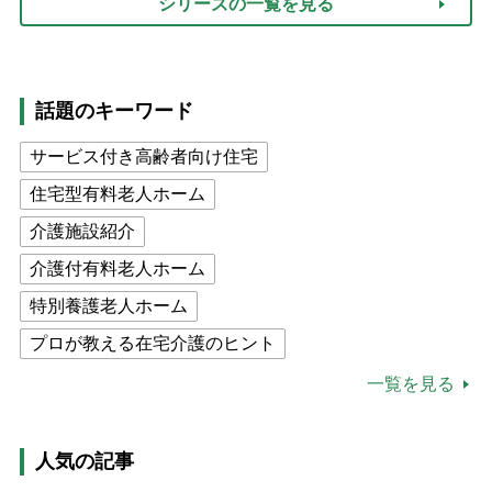
シリーズの一覧を見る
話題のキーワード
サービス付き高齢者向け住宅
住宅型有料老人ホーム
介護施設紹介
介護付有料老人ホーム
特別養護老人ホーム
プロが教える在宅介護のヒント
公的介護保険制度
介護食
一覧を見る
高木ブー
ケアマネジャー
猫が母になつきません
人気の記事