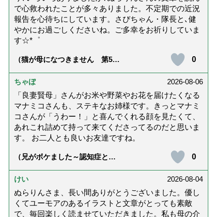
で心救われたことが多々ありました。不定期での近況
報告を心待ちにしています。さびちゃん・隊長と､健
やかにお過ごしくださいね。ご多幸をお祈りしていま
す☆*゜
0
（猫が母になつきません 第500
話「ありがとう」【最終話】）
ちゃぼ
2026-08-06
「良妻賢母」さんがお米や野菜やお花を届けたくなる
マナミコさんも、ステキなお姉様です。きっとマナミ
コさんが「うわー！」と喜んでくれる顔を見たくて、
あれこれ詰めて持って来てくださってるのだと思いま
す。 お二人とも良いお友達ですね。
0
（兄がボケました～認知症と介
護と老後と「第84回『特別送
達』が届きました」）
けい
2026-08-04
ぬらりんさま、長い間ありがとうございました。優し
くてユーモアのあるイラストと文章がとっても素敵
で、毎回楽しく読ませていただきました。私も母の介