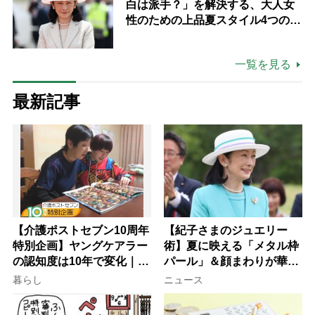
白は派手？」を解決する、大人女
性のための上品夏スタイル4つのコ
ツ
一覧を見る
最新記事
【介護ポストセブン10周年
【紀子さまのジュエリー
特別企画】ヤングケアラー
術】夏に映える「メタル枠
の認知度は10年で変化｜流
パール」＆顔まわりが華や
行語大賞にノミネート、法
ぐ「揺れる一粒」の使い分
暮らし
ニュース
律にも明記されたが果たし
け方
て現在は？