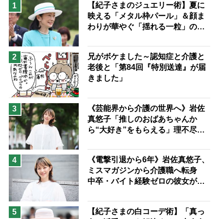
息子の遠距離介護サバイバル術
【紀子さまのジュエリー術】夏に
1
映える「メタル枠パール」＆顔ま
兄がボケました
便利なサービス
わりが華やぐ「揺れる一粒」の使
予防法
い分け方
兄がボケました～認知症と介護と
2
老後と「第84回『特別送達』が届
きました」
《芸能界から介護の世界へ》岩佐
3
真悠子「推しのおばあちゃんか
ら“大好き”をもらえる」理不尽さ
も吹き飛ぶ“やりがい”、介護の現
場は「愛おしい」
《電撃引退から6年》岩佐真悠子、
4
ミスマガジンから介護職へ転身
中卒・バイト経験ゼロの彼女が見
つけた“居場所”「社会の役に立ち
ながら自分らしくいられる」
【紀子さまの白コーデ術】「真っ
5