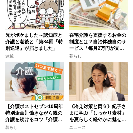
兄がボケました～認知症と
在宅介護を支援するお金の
介護と老後と「第84回『特
制度とは？自治体独自のサ
別送達』が届きました」
ービス「毎月2万円が支給
される」ケースも【FP解
連載
暮らし
説】
【介護ポストセブン10周年
《冷え対策と両立》紀子さ
特別企画】働きながら親の
まに学ぶ「しっかり素材」
介護を続けるコツ「介護は
を夏らしく軽やかに魅せる
10年以上続くことも…3つ
3つの着こなし法則
暮らし
ニュース
のフェーズに分けて考えて