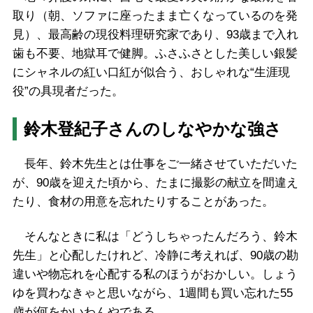
取り（朝、ソファに座ったまま亡くなっているのを発
見）、最高齢の現役料理研究家であり、93歳まで入れ
歯も不要、地獄耳で健脚。ふさふさとした美しい銀髪
にシャネルの紅い口紅が似合う、おしゃれな“生涯現
役”の具現者だった。
鈴木登紀子さんのしなやかな強さ
長年、鈴木先生とは仕事をご一緒させていただいた
が、90歳を迎えた頃から、たまに撮影の献立を間違え
たり、食材の用意を忘れたりすることがあった。
そんなときに私は「どうしちゃったんだろう、鈴木
先生」と心配したけれど、冷静に考えれば、90歳の勘
違いや物忘れを心配する私のほうがおかしい。しょう
ゆを買わなきゃと思いながら、1週間も買い忘れた55
歳が何をかいわんやである。