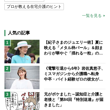
プロが教える在宅介護のヒント
公的介護保険制度
介護食
一覧を見る
高木ブー
ケアマネジャー
猫が母になつきません
人気の記事
息子の遠距離介護サバイバル術
【紀子さまのジュエリー術】夏に
1
映える「メタル枠パール」＆顔ま
兄がボケました
便利なサービス
わりが華やぐ「揺れる一粒」の使
予防法
い分け方
《電撃引退から6年》岩佐真悠子、
2
ミスマガジンから介護職へ転身
中卒・バイト経験ゼロの彼女が見
つけた“居場所”「社会の役に立ち
ながら自分らしくいられる」
兄がボケました～認知症と介護と
3
老後と「第84回『特別送達』が届
きました」