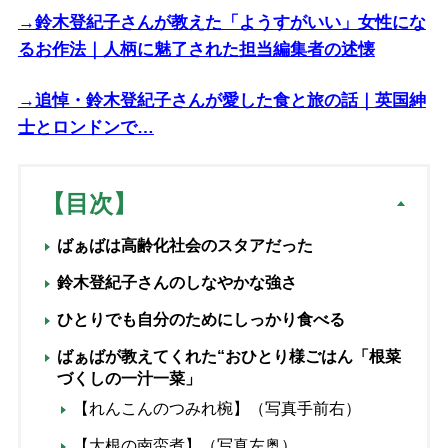
→鈴木登紀子さんが教えた「ようすがいい」女性にな
るお作法｜人柄に魅了された担当編集者の述懐
→追悼・鈴木登紀子さんが愛した食と旅の話｜英国紳
士とロンドンで…
【目次】
ばぁばは高齢化社会のスタアだった
鈴木登紀子さんのしなやかな強さ
ひとりでも自分のためにしっかり食べる
ばぁばが教えてくれた“おひとり様ごはん「根菜
づくしの一汁一菜」
【れんこんのつみれ椀】（写真手前右）
【大根の南蛮煮】（写真左奥）