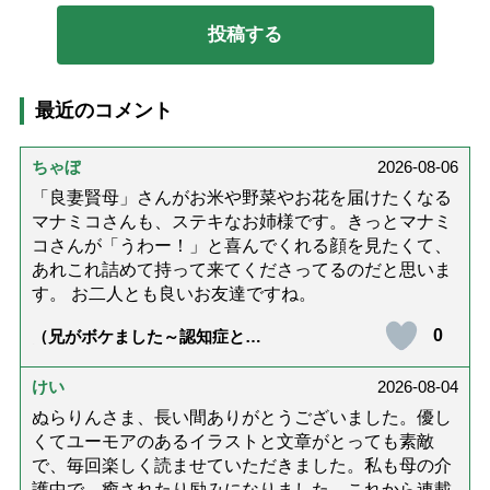
最近のコメント
ちゃぼ
2026-08-06
「良妻賢母」さんがお米や野菜やお花を届けたくなる
マナミコさんも、ステキなお姉様です。きっとマナミ
コさんが「うわー！」と喜んでくれる顔を見たくて、
あれこれ詰めて持って来てくださってるのだと思いま
す。 お二人とも良いお友達ですね。
0
（兄がボケました～認知症と介
護と老後と「第84回『特別送
達』が届きました」）
けい
2026-08-04
ぬらりんさま、長い間ありがとうございました。優し
くてユーモアのあるイラストと文章がとっても素敵
で、毎回楽しく読ませていただきました。私も母の介
護中で、癒されたり励みになりました。これから連載