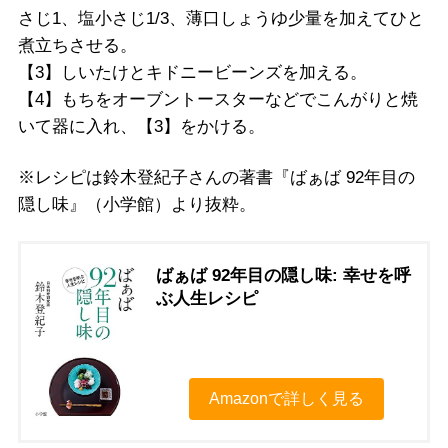
さじ1、塩小さじ1/3、薄口しょうゆ少量を加えてひと
煮立ちさせる。
【3】しいたけとキドニービーンズを加える。
【4】もちをオーブントースターなどでこんがりと焼
いて器に入れ、【3】をかける。
※レシピは鈴木登紀子さんの著書『ばぁば 92年目の
隠し味』（小学館）より抜粋。
ばぁば 92年目の隠し味: 幸せを呼
ぶ人生レシピ
Amazonで詳しく見る