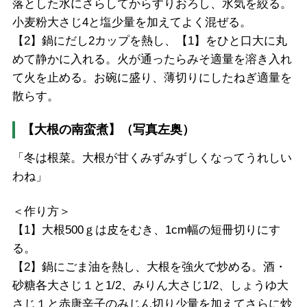
落とした水にさらしてからすりおろし、水気を絞る。
小麦粉大さじ4と塩少量を加えてよく混ぜる。
【2】鍋にだし2カップを熱し、【1】をひと口大に丸
めて静かに入れる。火が通ったらみそ適量を溶き入れ
て火を止める。お碗に盛り、薄切りにしたねぎ適量を
散らす。
【大根の南蛮煮】（写真左奥）
「冬は根菜。大根が甘くみずみずしくなってうれしい
わね」
＜作り方＞
【1】大根500ｇは皮をむき、1cm幅の短冊切りにす
る。
【2】鍋にごま油を熱し、大根を強火で炒める。酒・
砂糖各大さじ１と1/2、みりん大さじ1/2、しょうゆ大
さじ１と赤唐辛子のみじん切り少量を加えてさらに炒