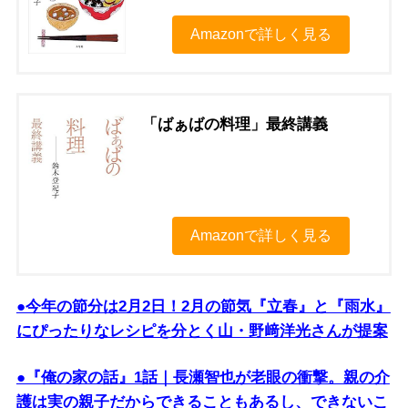
Amazonで詳しく見る
「ばぁばの料理」最終講義
Amazonで詳しく見る
●今年の節分は2月2日！2月の節気『立春』と『雨水』
にぴったりなレシピを分とく山・野﨑洋光さんが提案
●『俺の家の話』1話｜長瀬智也が老眼の衝撃。親の介
護は実の親子だからできることもあるし、できないこ