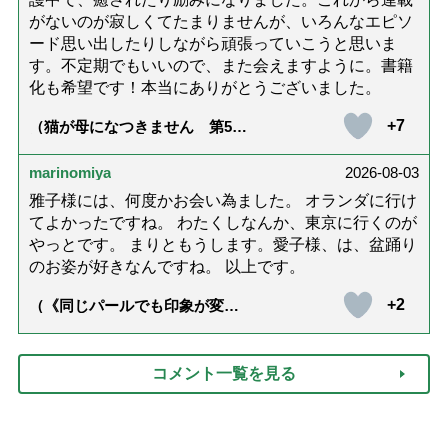
がないのが寂しくてたまりませんが、いろんなエピソ
ード思い出したりしながら頑張っていこうと思いま
す。不定期でもいいので、また会えますように。書籍
化も希望です！本当にありがとうございました。
+7
（猫が母になつきません 第500
話「ありがとう」【最終話】）
marinomiya
2026-08-03
雅子様には、何度かお会い為ました。 オランダに行け
てよかったですね。 わたくしなんか、東京に行くのが
やっとです。 まりともうします。愛子様、は、盆踊り
のお姿が好きなんですね。 以上です。
+2
（《同じパールでも印象が変
化》皇后雅子さまに学ぶ「大人
の夏ネックレス」上品＆涼しげ
に見せる4つの法則）
コメント一覧を見る