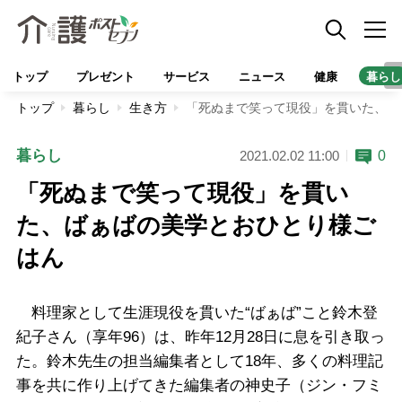
トップ
プレゼント
サービス
ニュース
健康
暮らし
トップ
暮らし
生き方
「死ぬまで笑って現役」を貫いた、ば
暮らし
0
2021.02.02 11:00
「死ぬまで笑って現役」を貫い
た、ばぁばの美学とおひとり様ご
はん
料理家として生涯現役を貫いた“ばぁば”こと鈴木登
紀子さん（享年96）は、昨年12月28日に息を引き取っ
た。鈴木先生の担当編集者として18年、多くの料理記
事を共に作り上げてきた編集者の神史子（ジン・フミ