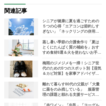
関連記事
シニアが健康に夏を過ごすための
５つの心得「エアコンは節約しす
ぎない」「ネックリングの併用で
電気代をお得に」【節約＆家事ア
ドバイザー解説】
蒸し暑い季節の介護食作り「夏は
とくにたんぱく質の補給を」おす
すめ食材6選＆火を使わないお手軽
レシピ3選【管理栄養士提案】
梅雨のジメジメを一掃！シニア世
代のための5つのスポット別【湿気
＆カビ対策】を家事アドバイザー
が指南
離れて暮らす80代の父親が「大量
に薬をのみ残している」 服薬管
理の課題と頼れる支援サービスを
専門家が解説
「赤ワイン」「牛乳」「ヨーグル