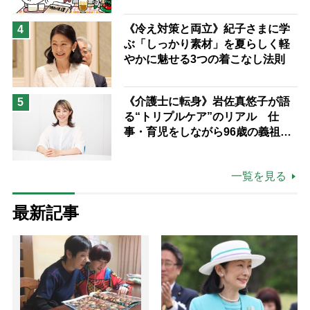
《冷え対策と両立》紀子さまに学
4
ぶ「しっかり素材」を夏らしく軽
やかに魅せる3つの着こなし法則
《介護士に転身》岩佐真悠子が語
5
る“トリプルケア”のリアル 仕
事・育児をしながら96歳の義祖母
と同居して介護 プロだから言え
る「家での介護は“雑”でも気にし
一覧を見る
ない」
最新記事