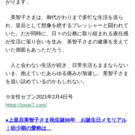
がります」
美智子さまは、御代がわりまで多忙な生活を送ら
れ、皇后として想像を絶するプレッシャーと闘われて
いた。だが同時に、日々の公務に取り組まれる責任感
が生活に張り合いを生み、美智子さまの健康を支えて
いた側面もあっただろう。
人と会わない生活が続き、日常生活もままならない
いま、抱えていたあらゆる痛みが加速し、美智子さま
を追い詰めているのかもしれない。
※女性セブン2021年2月4日号
https://josei7.com/
●上皇后美智子さま祝生誕86年 お誕生日メモリアル
｜幼少期の愛称は…