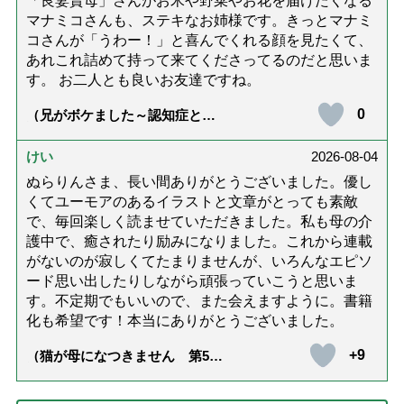
「良妻賢母」さんがお米や野菜やお花を届けたくなる
マナミコさんも、ステキなお姉様です。きっとマナミ
コさんが「うわー！」と喜んでくれる顔を見たくて、
あれこれ詰めて持って来てくださってるのだと思いま
す。 お二人とも良いお友達ですね。
0
（兄がボケました～認知症と介
護と老後と「第84回『特別送
達』が届きました」）
けい
2026-08-04
ぬらりんさま、長い間ありがとうございました。優し
くてユーモアのあるイラストと文章がとっても素敵
で、毎回楽しく読ませていただきました。私も母の介
護中で、癒されたり励みになりました。これから連載
がないのが寂しくてたまりませんが、いろんなエピソ
ード思い出したりしながら頑張っていこうと思いま
す。不定期でもいいので、また会えますように。書籍
化も希望です！本当にありがとうございました。
+9
（猫が母になつきません 第500
話「ありがとう」【最終話】）