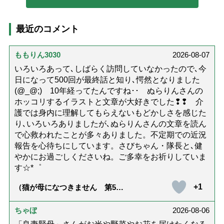
最近のコメント
ももりん3030
2026-08-07
いろいろあって､しばらく訪問していなかったので､今
日になって500回が最終話と知り､愕然となりました
(@_@;) 10年経ってたんですね･･ ぬらりんさんの
ホッコリするイラストと文章が大好きでした❢❢ 介
護では身内に理解してもらえないもどかしさを感じた
り､いろいろありましたが､ぬらりんさんの文章を読ん
で心救われたことが多々ありました。不定期での近況
報告を心待ちにしています。さびちゃん・隊長と､健
やかにお過ごしくださいね。ご多幸をお祈りしていま
す☆*゜
+1
（猫が母になつきません 第500
話「ありがとう」【最終話】）
ちゃぼ
2026-08-06