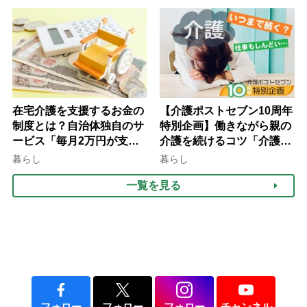
け方
在宅介護を支援するお金の
【介護ポストセブン10周年
制度とは？自治体独自のサ
特別企画】働きながら親の
ービス「毎月2万円が支給
介護を続けるコツ「介護は
される」ケースも【FP解
10年以上続くことも…3つ
暮らし
暮らし
説】
のフェーズに分けて考えて
一覧を見る
みよう」【社会福祉士解
説】
フォロー
フォロー
フォロー
チャンネル