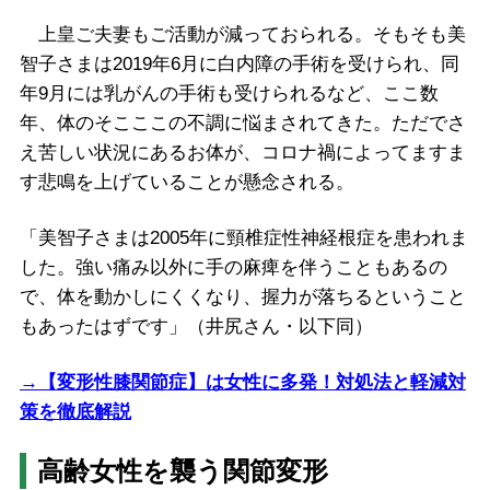
上皇ご夫妻もご活動が減っておられる。そもそも美
智子さまは2019年6月に白内障の手術を受けられ、同
年9月には乳がんの手術も受けられるなど、ここ数
年、体のそこここの不調に悩まされてきた。ただでさ
え苦しい状況にあるお体が、コロナ禍によってますま
す悲鳴を上げていることが懸念される。
「美智子さまは2005年に頸椎症性神経根症を患われま
した。強い痛み以外に手の麻痺を伴うこともあるの
で、体を動かしにくくなり、握力が落ちるということ
もあったはずです」（井尻さん・以下同）
→【変形性膝関節症】は女性に多発！対処法と軽減対
策を徹底解説
高齢女性を襲う関節変形