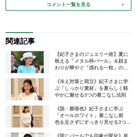
コメント一覧を見る
関連記事
【紀子さまのジュエリー術】夏に
映える「メタル枠パール」＆顔ま
わりが華やぐ「揺れる一粒」の使
い分け方
《冷え対策と両立》紀子さまに学
ぶ「しっかり素材」を夏らしく軽
やかに魅せる3つの着こなし法則
《脱・膨張色》紀子さまに学ぶ
「オールホワイト」着こなし術
色を足さずにすっきり見せる3つの
テク
《同じパールでも印象が変化》皇