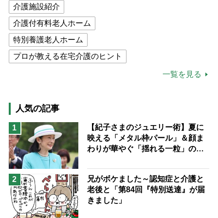
介護施設紹介
介護付有料老人ホーム
特別養護老人ホーム
プロが教える在宅介護のヒント
公的介護保険制度
介護食
一覧を見る
高木ブー
ケアマネジャー
猫が母になつきません
人気の記事
息子の遠距離介護サバイバル術
【紀子さまのジュエリー術】夏に
1
映える「メタル枠パール」＆顔ま
兄がボケました
便利なサービス
わりが華やぐ「揺れる一粒」の使
予防法
い分け方
兄がボケました～認知症と介護と
2
老後と「第84回『特別送達』が届
きました」