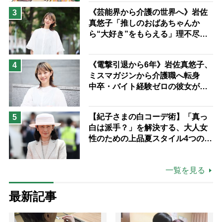
《芸能界から介護の世界へ》岩佐
3
真悠子「推しのおばあちゃんか
ら“大好き”をもらえる」理不尽さ
も吹き飛ぶ“やりがい”、介護の現
場は「愛おしい」
《電撃引退から6年》岩佐真悠子、
4
ミスマガジンから介護職へ転身
中卒・バイト経験ゼロの彼女が見
つけた“居場所”「社会の役に立ち
ながら自分らしくいられる」
【紀子さまの白コーデ術】「真っ
5
白は派手？」を解決する、大人女
性のための上品夏スタイル4つのコ
ツ
一覧を見る
最新記事