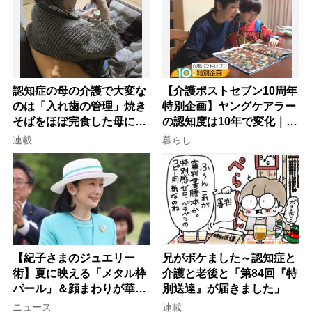
認知症の母の介護で大変な
【介護ポストセブン10周年
のは「入れ歯の管理」焼き
特別企画】ヤングケアラー
そばをほぼ完食した母に息
の認知度は10年で変化｜流
子が血の気が引いた理由
行語大賞にノミネート、法
連載
暮らし
律にも明記されたが果たし
て現在は？
【紀子さまのジュエリー
兄がボケました～認知症と
術】夏に映える「メタル枠
介護と老後と「第84回『特
パール」＆顔まわりが華や
別送達』が届きました」
ぐ「揺れる一粒」の使い分
ニュース
連載