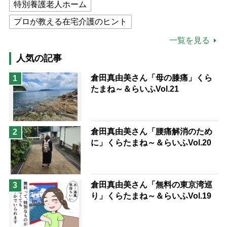
特別養護老人ホーム
プロが教える在宅介護のヒント
公的介護保険制度
介護食
一覧を見る
高木ブー
ケアマネジャー
人気の記事
猫が母になつきません
倉田真由美さん「母の膝痛」くら
1
たまね～＆らいふVol.21
息子の遠距離介護サバイバル術
兄がボケました
便利なサービス
予防法
倉田真由美さん「腰痛解消のため
2
に」くらたまね～＆らいふVol.20
倉田真由美さん「無料の東京湾巡
3
り」くらたまね～＆らいふVol.19