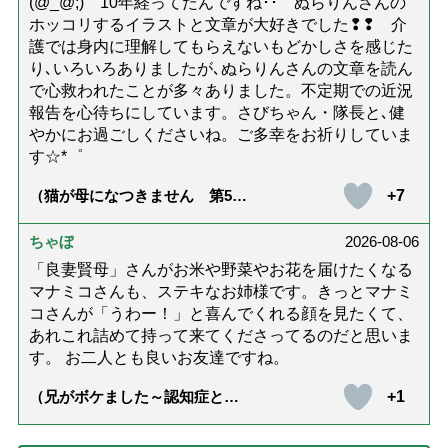
(@_@;) 10年経ってたんですね･･ ぬらりんさんの
ホッコリするイラストと文章が大好きでした❢❢ 介
護では身内に理解してもらえないもどかしさを感じた
り､いろいろありましたが､ぬらりんさんの文章を読ん
で心救われたことが多々ありました。不定期での近況
報告を心待ちにしています。さびちゃん・隊長と､健
やかにお過ごしくださいね。ご多幸をお祈りしていま
す☆*゜
+7
（猫が母になつきません 第500
話「ありがとう」【最終話】）
ちゃぼ
2026-08-06
「良妻賢母」さんがお米や野菜やお花を届けたくなる
マナミコさんも、ステキなお姉様です。きっとマナミ
コさんが「うわー！」と喜んでくれる顔を見たくて、
あれこれ詰めて持って来てくださってるのだと思いま
す。 お二人とも良いお友達ですね。
+1
（兄がボケました～認知症と介
護と老後と「第84回『特別送
達』が届きました」）