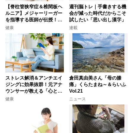
【脊柱管狭窄症＆椎間板ヘ
週刊脳トレ｜手書きする機
ルニア】メジャーリーガー
会が減った時代だからこそ
を指導する医師が伝授！腰
試したい「思い出し漢字」
痛を自力で治す運動療法4
健康
連載
選
ストレス解消＆アンチエイ
倉田真由美さん「母の膝
ジングに効果抜群！元アナ
痛」くらたまね～＆らいふ
ウンサーが教える「心と体
Vol.21
を元気にする音読の習慣」
健康
ニュース