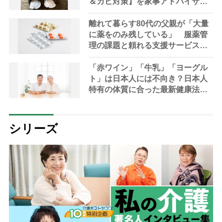
＆カビ対策】を家事アドバイザー
が指南
離れて暮らす80代の父親が「大量
に薬をのみ残している」 服薬管
理の課題と頼れる支援サービスを
専門家が解説
「赤ワイン」「牛乳」「ヨーグル
ト」は日本人には不向き？日本人
特有の体質に合った最新健康法を
内科医が指南
シリーズ