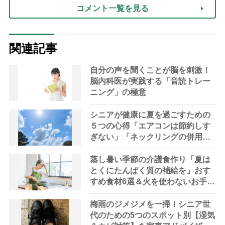
コメント一覧を見る
関連記事
自分の声を聞くことが脳を刺激！
脳内科医が実践する「音読トレー
ニング」の極意
シニアが健康に夏を過ごすための
５つの心得「エアコンは節約しす
ぎない」「ネックリングの併用で
電気代をお得に」【節約＆家事ア
ドバイザー解説】
蒸し暑い季節の介護食作り「夏は
とくにたんぱく質の補給を」おす
すめ食材6選＆火を使わないお手軽
レシピ3選【管理栄養士提案】
梅雨のジメジメを一掃！シニア世
代のための5つのスポット別【湿気