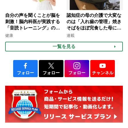
自分の声を聞くことが脳を
認知症の母の介護で大変な
刺激！脳内科医が実践する
のは「入れ歯の管理」焼き
「音読トレーニング」の極
そばをほぼ完食した母に息
意
子が血の気が引いた理由
健康
連載
一覧を見る
フォロー
フォロー
フォロー
チャンネル