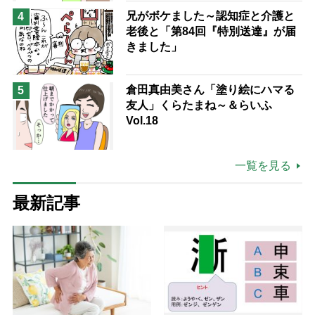
兄がボケました～認知症と介護と
4
老後と「第84回『特別送達』が届
きました」
倉田真由美さん「塗り絵にハマる
5
友人」くらたまね～＆らいふ
Vol.18
一覧を見る
最新記事