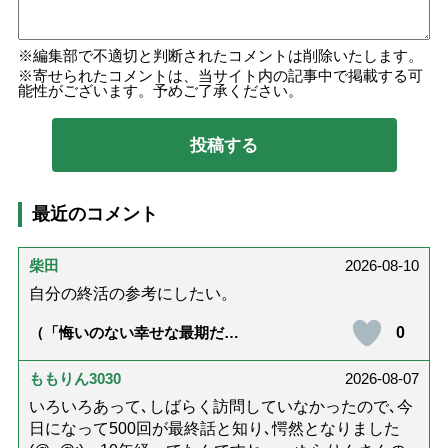
編集部で不適切と判断されたコメントは削除いたします。
寄せられたコメントは、当サイト内の記事中で掲載する可
能性がございます。予めご了承ください。
最近のコメント
柴田
2026-08-10
自分の終活の参考にしたい。
0
（「悔いのない幸せな最期だっ
た」女優・杉田かおるさんが振
り返る母の在宅介護と看取り｜
幸せな在宅死のために医師が教
ももりん3030
2026-08-07
える大切な5つのこと）
いろいろあって､しばらく訪問していなかったので､今
日になって500回が最終話と知り､愕然となりました