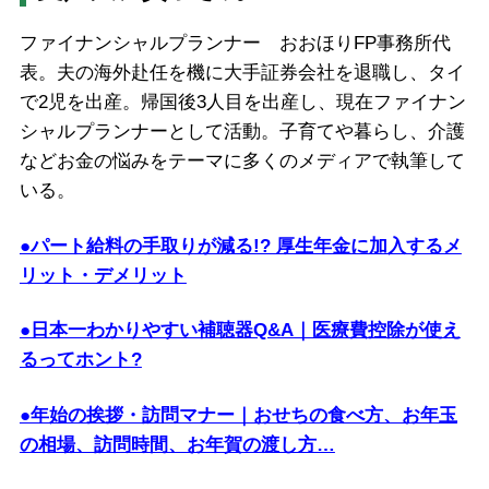
ファイナンシャルプランナー おおほりFP事務所代
表。夫の海外赴任を機に大手証券会社を退職し、タイ
で2児を出産。帰国後3人目を出産し、現在ファイナン
シャルプランナーとして活動。子育てや暮らし、介護
などお金の悩みをテーマに多くのメディアで執筆して
いる。
●パート給料の手取りが減る!? 厚生年金に加入するメ
リット・デメリット
●日本一わかりやすい補聴器Q&A｜医療費控除が使え
るってホント?
●年始の挨拶・訪問マナー｜おせちの食べ方、お年玉
の相場、訪問時間、お年賀の渡し方…