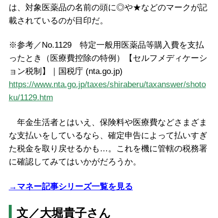
は、対象医薬品の名前の頭に◎や★などのマークが記
載されているのが目印だ。
※参考／No.1129 特定一般用医薬品等購入費を支払
ったとき（医療費控除の特例）【セルフメディケーシ
ョン税制】｜国税庁 (nta.go.jp)
https://www.nta.go.jp/taxes/shiraberu/taxanswer/shoto
ku/1129.htm
年金生活者とはいえ、保険料や医療費などさまざま
な支払いをしているなら、確定申告によって払いすぎ
た税金を取り戻せるかも…。これを機に管轄の税務署
に確認してみてはいかがだろうか。
→マネー記事シリーズ一覧を見る
文／大堀貴子さん