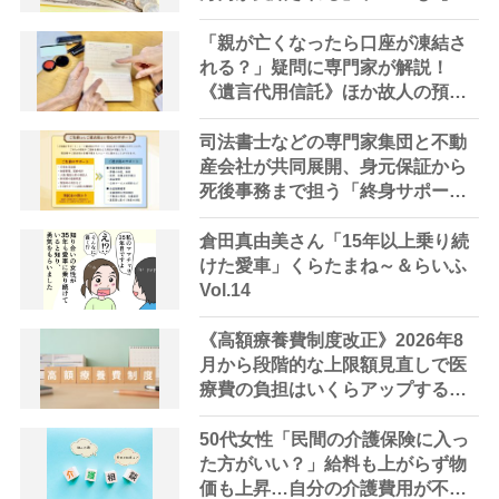
解説】
「親が亡くなったら口座が凍結さ
れる？」疑問に専門家が解説！
《遺言代用信託》ほか故人の預金
を引き出す方法やサービス
司法書士などの専門家集団と不動
産会社が共同展開、身元保証から
死後事務まで担う「終身サポー
ト」の提供を開始
倉田真由美さん「15年以上乗り続
けた愛車」くらたまね～＆らいふ
Vol.14
《高額療養費制度改正》2026年8
月から段階的な上限額見直しで医
療費の負担はいくらアップする？
高齢者への影響は？【FP解説】
50代女性「民間の介護保険に入っ
た方がいい？」給料も上がらず物
価も上昇…自分の介護費用が不安