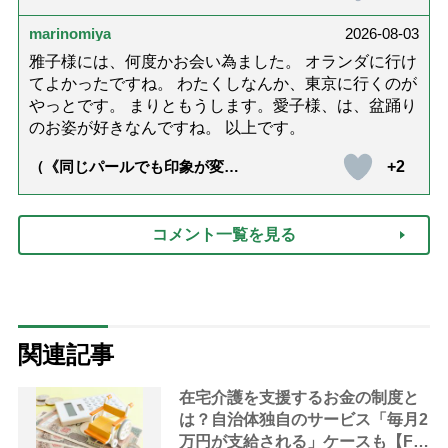
話「ありがとう」【最終話】）
marinomiya
2026-08-03
雅子様には、何度かお会い為ました。 オランダに行け
てよかったですね。 わたくしなんか、東京に行くのが
やっとです。 まりともうします。愛子様、は、盆踊り
のお姿が好きなんですね。 以上です。
+2
（《同じパールでも印象が変
化》皇后雅子さまに学ぶ「大人
の夏ネックレス」上品＆涼しげ
に見せる4つの法則）
コメント一覧を見る
関連記事
在宅介護を支援するお金の制度と
は？自治体独自のサービス「毎月2
万円が支給される」ケースも【FP