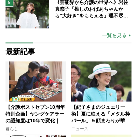
《芸能界から介護の世界へ》岩佐
5
真悠子「推しのおばあちゃんか
ら“大好き”をもらえる」理不尽さ
も吹き飛ぶ“やりがい”、介護の現
場は「愛おしい」
一覧を見る
最新記事
【介護ポストセブン10周年
【紀子さまのジュエリー
特別企画】ヤングケアラー
術】夏に映える「メタル枠
の認知度は10年で変化｜流
パール」＆顔まわりが華や
行語大賞にノミネート、法
ぐ「揺れる一粒」の使い分
暮らし
ニュース
律にも明記されたが果たし
け方