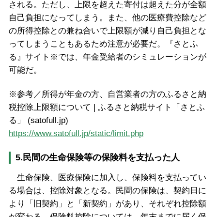
される。ただし、上限を超えた寄付は超えた分が全額
自己負担になってしまう。また、他の医療費控除など
の所得控除との兼ね合いで上限額が減り自己負担とな
ってしまうこともあるため注意が必要だ。『さとふ
る』サイト※では、年金受給者のシミュレーションが
可能だ。
※参考／所得が年金の方、自営業者の方のふるさと納
税控除上限額について | ふるさと納税サイト「さとふ
る」 (satofull.jp)
https://www.satofull.jp/static/limit.php
5.民間の生命保険等の保険料を支払った人
生命保険、医療保険に加入し、保険料を支払ってい
る場合は、控除対象となる。民間の保険は、契約日に
より「旧契約」と「新契約」があり、それぞれ控除額
が変わる。保険料控除については、年末までに届く保