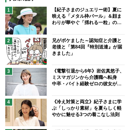
息子の遠距離介護サバイバル術
【紀子さまのジュエリー術】夏に
1
映える「メタル枠パール」＆顔ま
兄がボケました
便利なサービス
わりが華やぐ「揺れる一粒」の使
予防法
い分け方
兄がボケました～認知症と介護と
2
老後と「第84回『特別送達』が届
きました」
《電撃引退から6年》岩佐真悠子、
3
ミスマガジンから介護職へ転身
中卒・バイト経験ゼロの彼女が見
つけた“居場所”「社会の役に立ち
ながら自分らしくいられる」
《冷え対策と両立》紀子さまに学
4
ぶ「しっかり素材」を夏らしく軽
やかに魅せる3つの着こなし法則