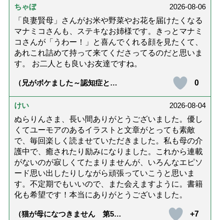
ちゃぼ
2026-08-06
「良妻賢母」さんがお米や野菜やお花を届けたくなる
マナミコさんも、ステキなお姉様です。きっとマナミ
コさんが「うわー！」と喜んでくれる顔を見たくて、
あれこれ詰めて持って来てくださってるのだと思いま
す。 お二人とも良いお友達ですね。
0
（兄がボケました～認知症と介
護と老後と「第84回『特別送
達』が届きました」）
けい
2026-08-04
ぬらりんさま、長い間ありがとうございました。優し
くてユーモアのあるイラストと文章がとっても素敵
で、毎回楽しく読ませていただきました。私も母の介
護中で、癒されたり励みになりました。これから連載
がないのが寂しくてたまりませんが、いろんなエピソ
ード思い出したりしながら頑張っていこうと思いま
す。不定期でもいいので、また会えますように。書籍
化も希望です！本当にありがとうございました。
+7
（猫が母になつきません 第500